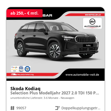
ab 250,– € mtl.
Skoda Kodiaq
Selection Plus Modelljahr 2027 2.0 TDI 150 PS DSG TEMPOMAT/R.KAMERA/SHZ/LED/LENKRADHEIZUNG frei konfigurierbar!
unverbindliche Lieferzeit: 3-6 Monate
Neuwagen
Fahrzeugnr.
99057
Getriebe
Doppelkupplungsgetriebe (DSG)