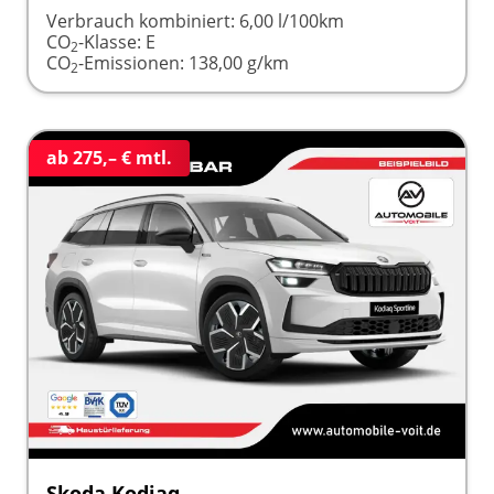
Verbrauch kombiniert:
6,00 l/100km
CO
-Klasse:
E
2
CO
-Emissionen:
138,00 g/km
2
ab 275,– € mtl.
Skoda Kodiaq