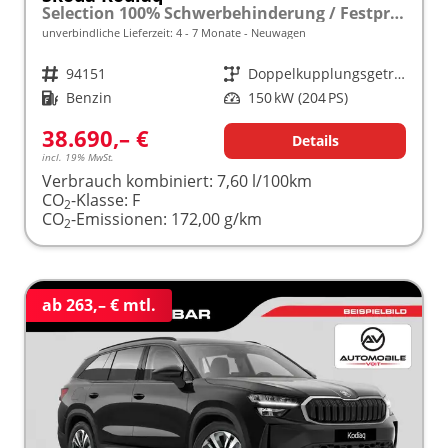
Selection 100% Schwerbehinderung / Festpreisgarantie* Modelljahr 2.0 TSI 204 PS DSG 4x4 "Sonderangebot bei Schwerbehinderung" frei konfigurierbar!
unverbindliche Lieferzeit: 4 - 7 Monate
Neuwagen
Fahrzeugnr.
94151
Getriebe
Doppelkupplungsgetriebe (DSG)
Kraftstoff
Benzin
Leistung
150 kW (204 PS)
38.690,– €
Details
incl. 19% MwSt.
Verbrauch kombiniert:
7,60 l/100km
CO
-Klasse:
F
2
CO
-Emissionen:
172,00 g/km
2
ab 263,– € mtl.