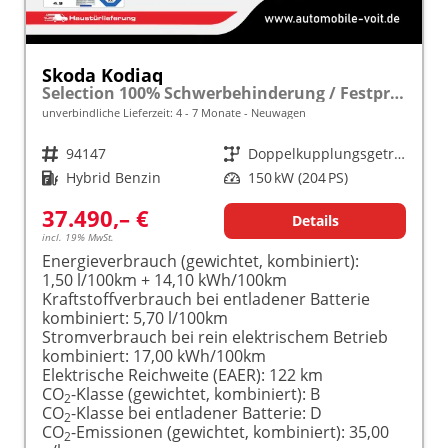
Skoda Kodiaq
Selection 100% Schwerbehinderung / Festpreisgarantie* Modelljahr 1.5 TSI iV PLUG-IN-HYBRID 204PS DSG "Sonderangebot bei Schwerbehinderung" frei konfigurierbar!
unverbindliche Lieferzeit: 4 - 7 Monate
Neuwagen
Fahrzeugnr.
94147
Getriebe
Doppelkupplungsgetriebe (DSG)
Kraftstoff
Hybrid Benzin
Leistung
150 kW (204 PS)
37.490,– €
Details
incl. 19% MwSt.
Energieverbrauch (gewichtet, kombiniert):
1,50 l/100km + 14,10 kWh/100km
Kraftstoffverbrauch bei entladener Batterie
kombiniert:
5,70 l/100km
Stromverbrauch bei rein elektrischem Betrieb
kombiniert:
17,00 kWh/100km
Elektrische Reichweite (EAER):
122 km
CO
-Klasse (gewichtet, kombiniert):
B
2
CO
-Klasse bei entladener Batterie:
D
2
CO
-Emissionen (gewichtet, kombiniert):
35,00
2