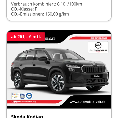
Verbrauch kombiniert:
6,10 l/100km
CO
-Klasse:
F
2
CO
-Emissionen:
160,00 g/km
2
ab 261,– € mtl.
Skoda Kodiaq