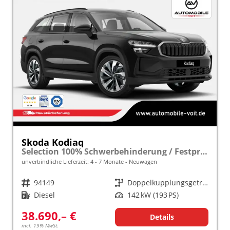
Skoda Kodiaq
Selection 100% Schwerbehinderung / Festpreisgarantie* Modelljahr 2.0 TDI 193 PS DSG 4x4 "Sonderangebot bei Schwerbehinderung" frei konfigurierbar!
unverbindliche Lieferzeit: 4 - 7 Monate
Neuwagen
Fahrzeugnr.
94149
Getriebe
Doppelkupplungsgetriebe (DSG)
Kraftstoff
Diesel
Leistung
142 kW (193 PS)
38.690,– €
Details
incl. 19% MwSt.