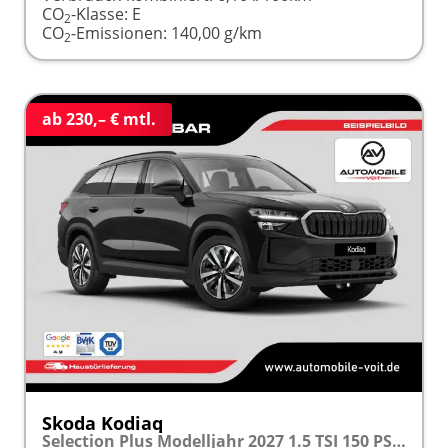
CO
-Klasse:
E
2
CO
-Emissionen:
140,00 g/km
2
ab 230,– € mtl.
Skoda Kodiaq
Selection Plus Modelljahr 2027 1.5 TSI 150 PS DSG TEMPOMAT/R.KAMERA/SHZ/LED/LENKRADHEIZUNG frei konfigurierbar!