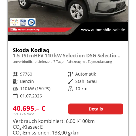
Skoda Kodiaq
1.5 TSI mHEV 110 kW Selection DSG Selection, AHK, Navi, Side, Kamera, Winter, 4 J.- Garantie
unverbindliche Lieferzeit:
7 Tage
Fahrzeug mit Tageszulassung
Fahrzeugnr.
97760
Getriebe
Automatik
Kraftstoff
Benzin
Außenfarbe
Stahl Grau
Leistung
110 kW (150 PS)
Kilometerstand
10 km
01.07.2026
40.695,– €
Details
incl. 19% MwSt.
Verbrauch kombiniert:
6,00 l/100km
CO
-Klasse:
E
2
CO
-Emissionen:
138,00 g/km
2