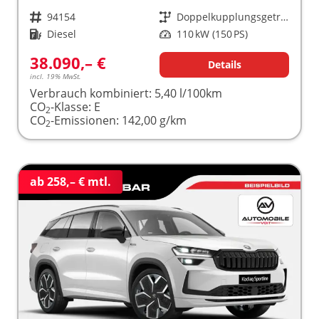
Fahrzeugnr.
94154
Getriebe
Doppelkupplungsgetriebe (DSG)
Kraftstoff
Diesel
Leistung
110 kW (150 PS)
38.090,– €
Details
incl. 19% MwSt.
Verbrauch kombiniert:
5,40 l/100km
CO
-Klasse:
E
2
CO
-Emissionen:
142,00 g/km
2
ab 258,– € mtl.