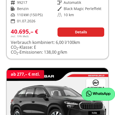
Fahrzeugnr.
99217
Getriebe
Automatik
Kraftstoff
Benzin
Außenfarbe
Black Magic Perleffekt
Leistung
110 kW (150 PS)
Kilometerstand
10 km
01.07.2026
40.695,– €
Details
incl. 19% MwSt.
Verbrauch kombiniert:
6,00 l/100km
CO
-Klasse:
E
2
CO
-Emissionen:
138,00 g/km
2
ab 277,– € mtl.