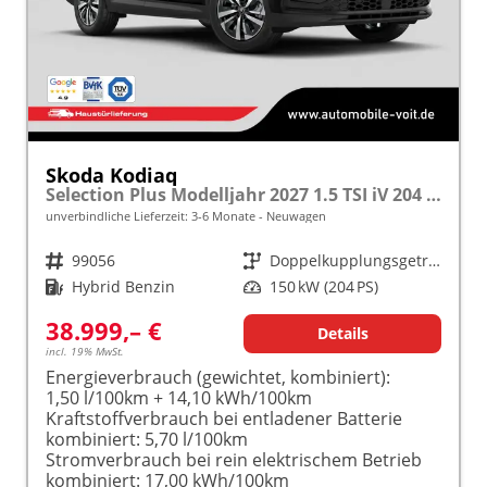
Skoda Kodiaq
Selection Plus Modelljahr 2027 1.5 TSI iV 204 PS DSG TEMPOMAT/R.KAMERA/SHZ/LED/LENKRADHEIZUNG frei konfigurierbar!
unverbindliche Lieferzeit: 3-6 Monate
Neuwagen
Fahrzeugnr.
99056
Getriebe
Doppelkupplungsgetriebe (DSG)
Kraftstoff
Hybrid Benzin
Leistung
150 kW (204 PS)
38.999,– €
Details
incl. 19% MwSt.
Energieverbrauch (gewichtet, kombiniert):
1,50 l/100km + 14,10 kWh/100km
Kraftstoffverbrauch bei entladener Batterie
kombiniert:
5,70 l/100km
Stromverbrauch bei rein elektrischem Betrieb
kombiniert:
17,00 kWh/100km