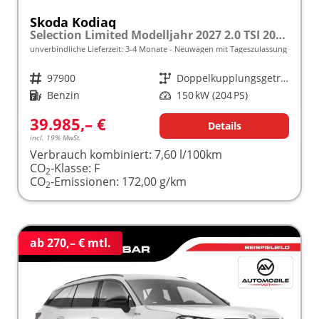
Skoda Kodiaq
Selection Limited Modelljahr 2027 2.0 TSI 204 PS DSG 4x4 5 J. Garantie/AHK/NAVI/SHZ/KAMERA/LED frei konfigurierbar!
unverbindliche Lieferzeit: 3-4 Monate
Neuwagen mit Tageszulassung
Fahrzeugnr.
97900
Getriebe
Doppelkupplungsgetriebe (DSG)
Kraftstoff
Benzin
Leistung
150 kW (204 PS)
39.985,– €
Details
incl. 19% MwSt.
Verbrauch kombiniert:
7,60 l/100km
CO
-Klasse:
F
2
CO
-Emissionen:
172,00 g/km
2
ab 270,– € mtl.