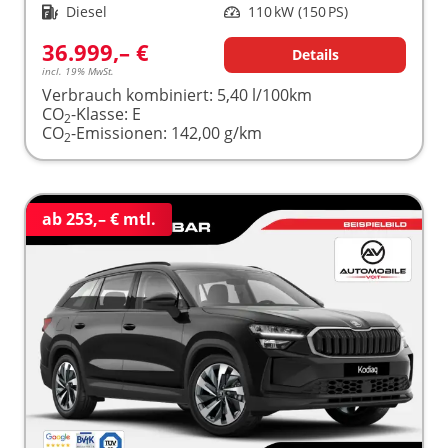
Kraftstoff
Diesel
Leistung
110 kW (150 PS)
36.999,– €
Details
incl. 19% MwSt.
Verbrauch kombiniert:
5,40 l/100km
CO
-Klasse:
E
2
CO
-Emissionen:
142,00 g/km
2
ab 253,– € mtl.