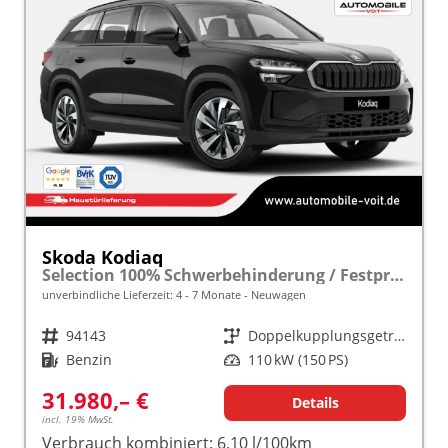
Skoda Kodiaq
Selection 100% Schwerbehinderung / Festpreisgarantie* Modelljahr 1.5 TSI Mild-Hybrid 150PS DSG "Sonderangebot bei Schwerbehinderung" frei konfigurierbar!
unverbindliche Lieferzeit: 4 - 7 Monate
Neuwagen
Fahrzeugnr.
94143
Getriebe
Doppelkupplungsgetriebe (DSG)
Kraftstoff
Benzin
Leistung
110 kW (150 PS)
31.980,– €
Details
incl. 19% MwSt.
Verbrauch kombiniert:
6,10 l/100km