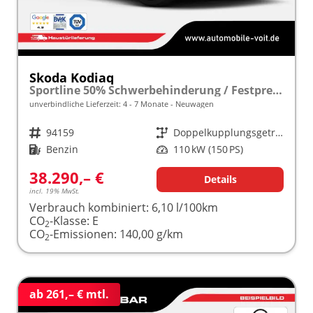
Skoda Kodiaq
Sportline 50% Schwerbehinderung / Festpreisgarantie* Modelljahr 1.5 TSI Mild-Hybrid 150PS DSG "Sonderangebot bei Schwerbehinderung" frei konfigurierbar!
unverbindliche Lieferzeit: 4 - 7 Monate
Neuwagen
Fahrzeugnr.
94159
Getriebe
Doppelkupplungsgetriebe (DSG)
Kraftstoff
Benzin
Leistung
110 kW (150 PS)
38.290,– €
Details
incl. 19% MwSt.
Verbrauch kombiniert:
6,10 l/100km
CO
-Klasse:
E
2
CO
-Emissionen:
140,00 g/km
2
ab 261,– € mtl.