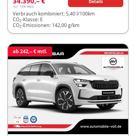
34.390,– €
Details
incl. 19% MwSt.
Verbrauch kombiniert:
5,40 l/100km
CO
-Klasse:
E
2
CO
-Emissionen:
142,00 g/km
2
ab 242,– € mtl.