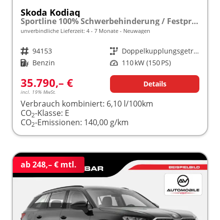
Skoda Kodiaq
Sportline 100% Schwerbehinderung / Festpreisgarantie* Modelljahr 1.5 TSI Mild-Hybrid 150PS DSG "Sonderangebot bei Schwerbehinderung" frei konfigurierbar!
unverbindliche Lieferzeit: 4 - 7 Monate
Neuwagen
Fahrzeugnr.
94153
Getriebe
Doppelkupplungsgetriebe (DSG)
Kraftstoff
Benzin
Leistung
110 kW (150 PS)
35.790,– €
Details
incl. 19% MwSt.
Verbrauch kombiniert:
6,10 l/100km
CO
-Klasse:
E
2
CO
-Emissionen:
140,00 g/km
2
ab 248,– € mtl.