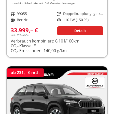
unverbindliche Lieferzeit: 3-6 Monate
Neuwagen
Fahrzeugnr.
99055
Getriebe
Doppelkupplungsgetriebe (DSG)
Kraftstoff
Benzin
Leistung
110 kW (150 PS)
33.999,– €
Details
incl. 19% MwSt.
Verbrauch kombiniert:
6,10 l/100km
CO
-Klasse:
E
2
CO
-Emissionen:
140,00 g/km
2
ab 231,– € mtl.