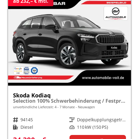
ab 232,– € mtl.
Skoda Kodiaq
Selection 100% Schwerbehinderung / Festpreisgarantie* Modelljahr 2.0 TDI 150PS DSG "Sonderangebot bei Schwerbehinderung" frei konfigurierbar!
unverbindliche Lieferzeit: 4 - 7 Monate
Neuwagen
Fahrzeugnr.
94145
Getriebe
Doppelkupplungsgetriebe (DSG)
Kraftstoff
Diesel
Leistung
110 kW (150 PS)