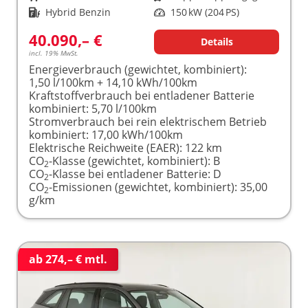
Kraftstoff
Hybrid Benzin
Leistung
150 kW (204 PS)
40.090,– €
Details
incl. 19% MwSt.
Energieverbrauch (gewichtet, kombiniert):
1,50 l/100km + 14,10 kWh/100km
Kraftstoffverbrauch bei entladener Batterie
kombiniert:
5,70 l/100km
Stromverbrauch bei rein elektrischem Betrieb
kombiniert:
17,00 kWh/100km
Elektrische Reichweite (EAER):
122 km
CO
-Klasse (gewichtet, kombiniert):
B
2
CO
-Klasse bei entladener Batterie:
D
2
CO
-Emissionen (gewichtet, kombiniert):
35,00
2
g/km
ab 274,– € mtl.