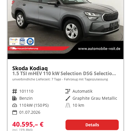
Skoda Kodiaq
1.5 TSI mHEV 110 kW Selection DSG Selection, AHK, Navi, Side, Kamera, Winter, 4 J.- Garantie
unverbindliche Lieferzeit:
7 Tage
Fahrzeug mit Tageszulassung
Fahrzeugnr.
101110
Getriebe
Automatik
Kraftstoff
Benzin
Außenfarbe
Graphite Grau Metallic
Leistung
110 kW (150 PS)
Kilometerstand
10 km
01.07.2026
40.595,– €
Details
incl. 19% MwSt.