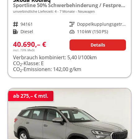
Sportline 50% Schwerbehinderung / Festpreisgarantie* Modelljahr 2.0 TDI 150 PS DSG "Sonderangebot bei Schwerbehinderung" frei konfigurierbar!
unverbindliche Lieferzeit: 4 - 7 Monate
Neuwagen
Fahrzeugnr.
94161
Getriebe
Doppelkupplungsgetriebe (DSG)
Kraftstoff
Diesel
Leistung
110 kW (150 PS)
40.690,– €
Details
incl. 19% MwSt.
Verbrauch kombiniert:
5,40 l/100km
CO
-Klasse:
E
2
CO
-Emissionen:
142,00 g/km
2
ab 275,– € mtl.