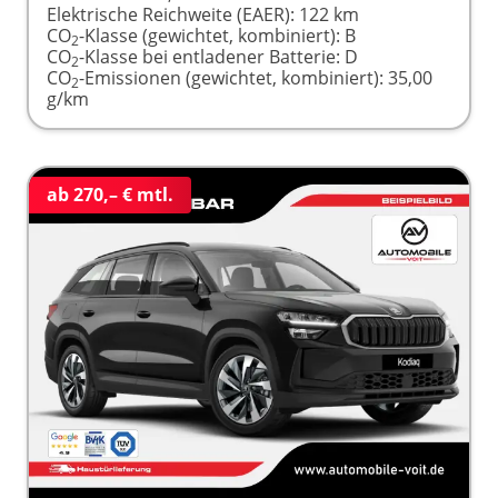
Elektrische Reichweite (EAER):
122 km
CO
-Klasse (gewichtet, kombiniert):
B
2
CO
-Klasse bei entladener Batterie:
D
2
CO
-Emissionen (gewichtet, kombiniert):
35,00
2
g/km
ab 270,– € mtl.