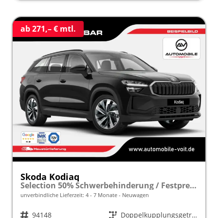
ab 271,– € mtl.
Skoda Kodiaq
Selection 50% Schwerbehinderung / Festpreisgarantie* Modelljahr 1.5 TSI iV PLUG-IN-HYBRID 204PS DSG "Sonderangebot bei Schwerbehinderung" frei konfigurierbar!
unverbindliche Lieferzeit: 4 - 7 Monate
Neuwagen
Fahrzeugnr.
94148
Getriebe
Doppelkupplungsgetriebe (DSG)