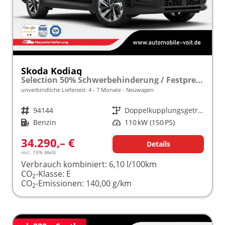
Skoda Kodiaq
Selection 50% Schwerbehinderung / Festpreisgarantie* Modelljahr 1.5 TSI Mild-Hybrid 150PS DSG "Sonderangebot bei Schwerbehinderung" frei konfigurierbar!
unverbindliche Lieferzeit: 4 - 7 Monate
Neuwagen
Fahrzeugnr.
94144
Getriebe
Doppelkupplungsgetriebe (DSG)
Kraftstoff
Benzin
Leistung
110 kW (150 PS)
34.290,– €
Details
incl. 19% MwSt.
Verbrauch kombiniert:
6,10 l/100km
CO
-Klasse:
E
2
CO
-Emissionen:
140,00 g/km
2