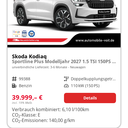
Skoda Kodiaq
Sportline Plus Modelljahr 2027 1.5 TSI 150PS DSG MATRIX/KAMERA/ACC/MEMORY/NAVI/SHZ/3Z.KLIMA/ELEKTR. HECKKLAPPE frei konfigurierbar!
unverbindliche Lieferzeit: 3-6 Monate
Neuwagen
Fahrzeugnr.
99388
Getriebe
Doppelkupplungsgetriebe (DSG)
Kraftstoff
Benzin
Leistung
110 kW (150 PS)
39.999,– €
Details
incl. 19% MwSt.
Verbrauch kombiniert:
6,10 l/100km
CO
-Klasse:
E
2
CO
-Emissionen:
140,00 g/km
2