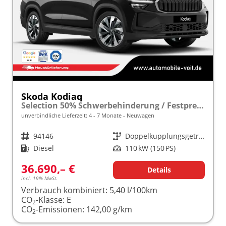
Skoda Kodiaq
Selection 50% Schwerbehinderung / Festpreisgarantie* Modelljahr 2.0 TDI 150PS DSG "Sonderangebot bei Schwerbehinderung" frei konfigurierbar!
unverbindliche Lieferzeit: 4 - 7 Monate
Neuwagen
Fahrzeugnr.
94146
Getriebe
Doppelkupplungsgetriebe (DSG)
Kraftstoff
Diesel
Leistung
110 kW (150 PS)
36.690,– €
Details
incl. 19% MwSt.
Verbrauch kombiniert:
5,40 l/100km
CO
-Klasse:
E
2
CO
-Emissionen:
142,00 g/km
2