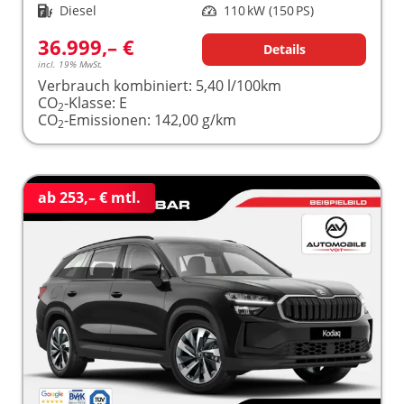
Kraftstoff
Diesel
Leistung
110 kW (150 PS)
36.999,– €
Details
incl. 19% MwSt.
Verbrauch kombiniert:
5,40 l/100km
CO
-Klasse:
E
2
CO
-Emissionen:
142,00 g/km
2
ab 253,– € mtl.