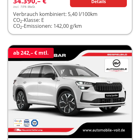
34.390,– €
Details
incl. 19% MwSt.
Verbrauch kombiniert:
5,40 l/100km
CO
-Klasse:
E
2
CO
-Emissionen:
142,00 g/km
2
ab 242,– € mtl.