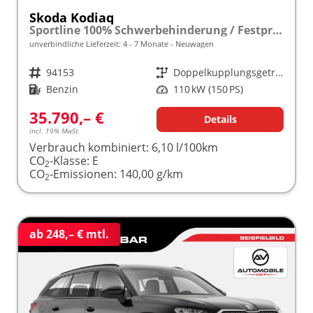
Skoda Kodiaq
Sportline 100% Schwerbehinderung / Festpreisgarantie* Modelljahr 1.5 TSI Mild-Hybrid 150PS DSG "Sonderangebot bei Schwerbehinderung" frei konfigurierbar!
unverbindliche Lieferzeit: 4 - 7 Monate
Neuwagen
Fahrzeugnr.
94153
Getriebe
Doppelkupplungsgetriebe (DSG)
Kraftstoff
Benzin
Leistung
110 kW (150 PS)
35.790,– €
Details
incl. 19% MwSt.
Verbrauch kombiniert:
6,10 l/100km
CO
-Klasse:
E
2
CO
-Emissionen:
140,00 g/km
2
ab 248,– € mtl.