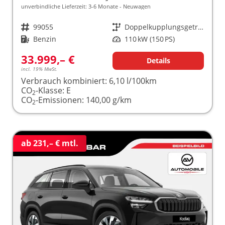
unverbindliche Lieferzeit: 3-6 Monate
Neuwagen
Fahrzeugnr.
99055
Getriebe
Doppelkupplungsgetriebe (DSG)
Kraftstoff
Benzin
Leistung
110 kW (150 PS)
33.999,– €
Details
incl. 19% MwSt.
Verbrauch kombiniert:
6,10 l/100km
CO
-Klasse:
E
2
CO
-Emissionen:
140,00 g/km
2
ab 231,– € mtl.