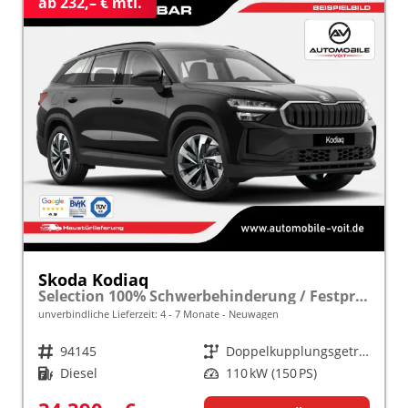
ab 232,– € mtl.
Skoda Kodiaq
Selection 100% Schwerbehinderung / Festpreisgarantie* Modelljahr 2.0 TDI 150PS DSG "Sonderangebot bei Schwerbehinderung" frei konfigurierbar!
unverbindliche Lieferzeit: 4 - 7 Monate
Neuwagen
Fahrzeugnr.
94145
Getriebe
Doppelkupplungsgetriebe (DSG)
Kraftstoff
Diesel
Leistung
110 kW (150 PS)