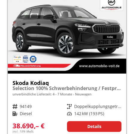
Skoda Kodiaq
Selection 100% Schwerbehinderung / Festpreisgarantie* Modelljahr 2.0 TDI 193 PS DSG 4x4 "Sonderangebot bei Schwerbehinderung" frei konfigurierbar!
unverbindliche Lieferzeit: 4 - 7 Monate
Neuwagen
Fahrzeugnr.
94149
Getriebe
Doppelkupplungsgetriebe (DSG)
Kraftstoff
Diesel
Leistung
142 kW (193 PS)
38.690,– €
Details
incl. 19% MwSt.