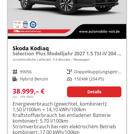
Skoda Kodiaq
Selection Plus Modelljahr 2027 1.5 TSI iV 204 PS DSG TEMPOMAT/R.KAMERA/SHZ/LED/LENKRADHEIZUNG frei konfigurierbar!
unverbindliche Lieferzeit: 3-6 Monate
Neuwagen
Fahrzeugnr.
99056
Getriebe
Doppelkupplungsgetriebe (DSG)
Kraftstoff
Hybrid Benzin
Leistung
150 kW (204 PS)
38.999,– €
Details
incl. 19% MwSt.
Energieverbrauch (gewichtet, kombiniert):
1,50 l/100km + 14,10 kWh/100km
Kraftstoffverbrauch bei entladener Batterie
kombiniert:
5,70 l/100km
Stromverbrauch bei rein elektrischem Betrieb
kombiniert:
17,00 kWh/100km