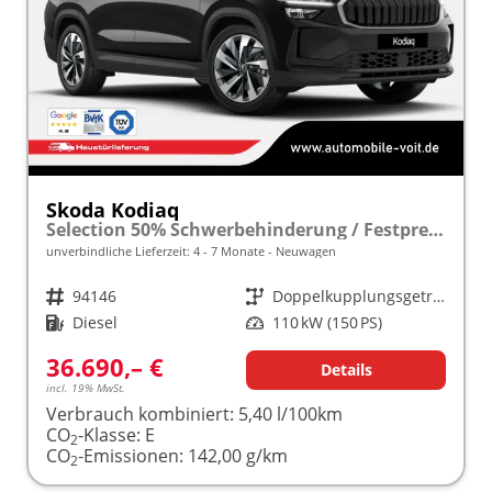
Skoda Kodiaq
Selection 50% Schwerbehinderung / Festpreisgarantie* Modelljahr 2.0 TDI 150PS DSG "Sonderangebot bei Schwerbehinderung" frei konfigurierbar!
unverbindliche Lieferzeit: 4 - 7 Monate
Neuwagen
Fahrzeugnr.
94146
Getriebe
Doppelkupplungsgetriebe (DSG)
Kraftstoff
Diesel
Leistung
110 kW (150 PS)
36.690,– €
Details
incl. 19% MwSt.
Verbrauch kombiniert:
5,40 l/100km
CO
-Klasse:
E
2
CO
-Emissionen:
142,00 g/km
2