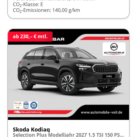
CO
-Klasse:
E
2
CO
-Emissionen:
140,00 g/km
2
ab 230,– € mtl.
Skoda Kodiaq
Selection Plus Modelljahr 2027 1.5 TSI 150 PS DSG TEMPOMAT/R.KAMERA/SHZ/LED/LENKRADHEIZUNG frei konfigurierbar!