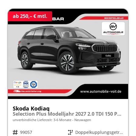
ab 250,– € mtl.
Skoda Kodiaq
Selection Plus Modelljahr 2027 2.0 TDI 150 PS DSG TEMPOMAT/R.KAMERA/SHZ/LED/LENKRADHEIZUNG frei konfigurierbar!
unverbindliche Lieferzeit: 3-6 Monate
Neuwagen
Fahrzeugnr.
99057
Getriebe
Doppelkupplungsgetriebe (DSG)