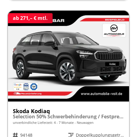
ab 271,– € mtl.
Skoda Kodiaq
Selection 50% Schwerbehinderung / Festpreisgarantie* Modelljahr 1.5 TSI iV PLUG-IN-HYBRID 204PS DSG "Sonderangebot bei Schwerbehinderung" frei konfigurierbar!
unverbindliche Lieferzeit: 4 - 7 Monate
Neuwagen
Fahrzeugnr.
94148
Getriebe
Doppelkupplungsgetriebe (DSG)