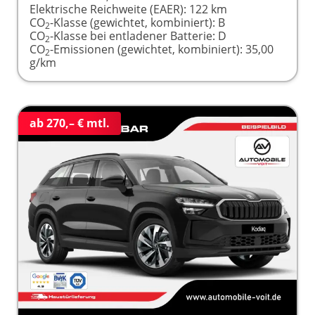
Elektrische Reichweite (EAER):
122 km
CO
-Klasse (gewichtet, kombiniert):
B
2
CO
-Klasse bei entladener Batterie:
D
2
CO
-Emissionen (gewichtet, kombiniert):
35,00
2
g/km
ab 270,– € mtl.