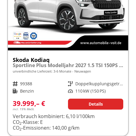
Skoda Kodiaq
Sportline Plus Modelljahr 2027 1.5 TSI 150PS DSG MATRIX/KAMERA/ACC/MEMORY/NAVI/SHZ/3Z.KLIMA/ELEKTR. HECKKLAPPE frei konfigurierbar!
unverbindliche Lieferzeit: 3-6 Monate
Neuwagen
Fahrzeugnr.
99388
Getriebe
Doppelkupplungsgetriebe (DSG)
Kraftstoff
Benzin
Leistung
110 kW (150 PS)
39.999,– €
Details
incl. 19% MwSt.
Verbrauch kombiniert:
6,10 l/100km
CO
-Klasse:
E
2
CO
-Emissionen:
140,00 g/km
2