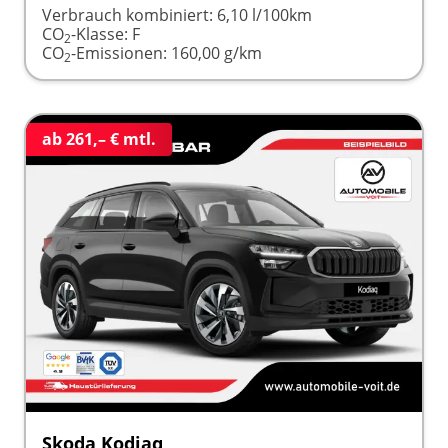
Verbrauch kombiniert:
6,10 l/100km
CO
-Klasse:
F
2
CO
-Emissionen:
160,00 g/km
2
ab 261,– € mtl.
Skoda Kodiaq