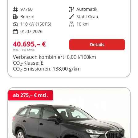
Fahrzeugnr.
97760
Getriebe
Automatik
Kraftstoff
Benzin
Außenfarbe
Stahl Grau
Leistung
110 kW (150 PS)
Kilometerstand
10 km
01.07.2026
40.695,– €
Details
incl. 19% MwSt.
Verbrauch kombiniert:
6,00 l/100km
CO
-Klasse:
E
2
CO
-Emissionen:
138,00 g/km
2
ab 275,– € mtl.