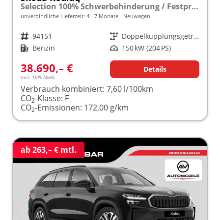
Selection 100% Schwerbehinderung / Festpreisgarantie* Modelljahr 2.0 TSI 204 PS DSG 4x4 "Sonderangebot bei Schwerbehinderung" frei konfigurierbar!
unverbindliche Lieferzeit: 4 - 7 Monate
Neuwagen
Fahrzeugnr.
94151
Getriebe
Doppelkupplungsgetriebe (DSG)
Kraftstoff
Benzin
Leistung
150 kW (204 PS)
38.690,– €
Details
incl. 19% MwSt.
Verbrauch kombiniert:
7,60 l/100km
CO
-Klasse:
F
2
CO
-Emissionen:
172,00 g/km
2
ab 263,– € mtl.