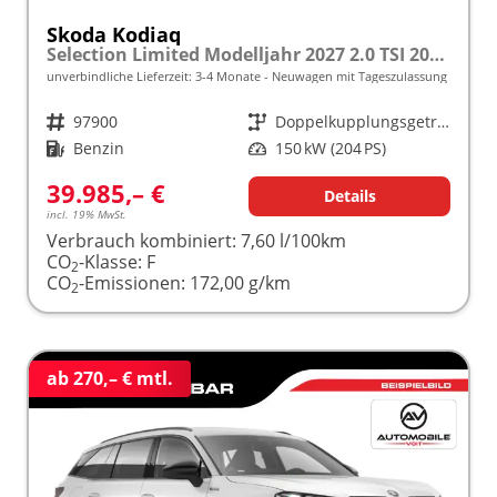
Skoda Kodiaq
Selection Limited Modelljahr 2027 2.0 TSI 204 PS DSG 4x4 5 J. Garantie/AHK/NAVI/SHZ/KAMERA/LED frei konfigurierbar!
unverbindliche Lieferzeit: 3-4 Monate
Neuwagen mit Tageszulassung
Fahrzeugnr.
97900
Getriebe
Doppelkupplungsgetriebe (DSG)
Kraftstoff
Benzin
Leistung
150 kW (204 PS)
39.985,– €
Details
incl. 19% MwSt.
Verbrauch kombiniert:
7,60 l/100km
CO
-Klasse:
F
2
CO
-Emissionen:
172,00 g/km
2
ab 270,– € mtl.