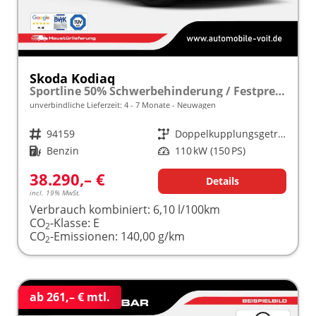
Skoda Kodiaq
Sportline 50% Schwerbehinderung / Festpreisgarantie* Modelljahr 1.5 TSI Mild-Hybrid 150PS DSG "Sonderangebot bei Schwerbehinderung" frei konfigurierbar!
unverbindliche Lieferzeit: 4 - 7 Monate
Neuwagen
Fahrzeugnr.
94159
Getriebe
Doppelkupplungsgetriebe (DSG)
Kraftstoff
Benzin
Leistung
110 kW (150 PS)
38.290,– €
Details
incl. 19% MwSt.
Verbrauch kombiniert:
6,10 l/100km
CO
-Klasse:
E
2
CO
-Emissionen:
140,00 g/km
2
ab 261,– € mtl.