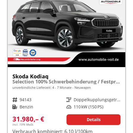
Skoda Kodiaq
Selection 100% Schwerbehinderung / Festpreisgarantie* Modelljahr 1.5 TSI Mild-Hybrid 150PS DSG "Sonderangebot bei Schwerbehinderung" frei konfigurierbar!
unverbindliche Lieferzeit: 4 - 7 Monate
Neuwagen
Fahrzeugnr.
94143
Getriebe
Doppelkupplungsgetriebe (DSG)
Kraftstoff
Benzin
Leistung
110 kW (150 PS)
31.980,– €
Details
incl. 19% MwSt.
Verbrauch kombiniert:
6,10 l/100km