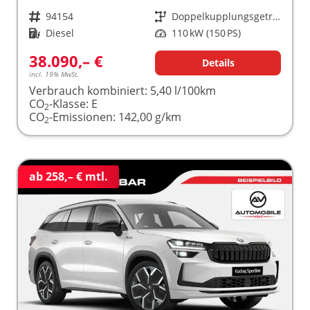
Fahrzeugnr.
94154
Getriebe
Doppelkupplungsgetriebe (DSG)
Kraftstoff
Diesel
Leistung
110 kW (150 PS)
38.090,– €
Details
incl. 19% MwSt.
Verbrauch kombiniert:
5,40 l/100km
CO
-Klasse:
E
2
CO
-Emissionen:
142,00 g/km
2
ab 258,– € mtl.