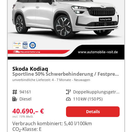
Skoda Kodiaq
Sportline 50% Schwerbehinderung / Festpreisgarantie* Modelljahr 2.0 TDI 150 PS DSG "Sonderangebot bei Schwerbehinderung" frei konfigurierbar!
unverbindliche Lieferzeit: 4 - 7 Monate
Neuwagen
Fahrzeugnr.
94161
Getriebe
Doppelkupplungsgetriebe (DSG)
Kraftstoff
Diesel
Leistung
110 kW (150 PS)
40.690,– €
Details
incl. 19% MwSt.
Verbrauch kombiniert:
5,40 l/100km
CO
-Klasse:
E
2