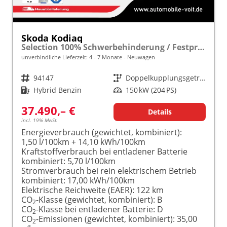
Skoda Kodiaq
Selection 100% Schwerbehinderung / Festpreisgarantie* Modelljahr 1.5 TSI iV PLUG-IN-HYBRID 204PS DSG "Sonderangebot bei Schwerbehinderung" frei konfigurierbar!
unverbindliche Lieferzeit: 4 - 7 Monate
Neuwagen
Fahrzeugnr.
94147
Getriebe
Doppelkupplungsgetriebe (DSG)
Kraftstoff
Hybrid Benzin
Leistung
150 kW (204 PS)
37.490,– €
Details
incl. 19% MwSt.
Energieverbrauch (gewichtet, kombiniert):
1,50 l/100km + 14,10 kWh/100km
Kraftstoffverbrauch bei entladener Batterie
kombiniert:
5,70 l/100km
Stromverbrauch bei rein elektrischem Betrieb
kombiniert:
17,00 kWh/100km
Elektrische Reichweite (EAER):
122 km
CO
-Klasse (gewichtet, kombiniert):
B
2
CO
-Klasse bei entladener Batterie:
D
2
CO
-Emissionen (gewichtet, kombiniert):
35,00
2