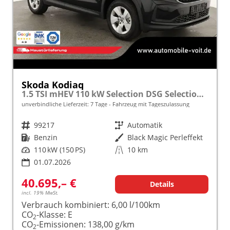
Skoda Kodiaq
1.5 TSI mHEV 110 kW Selection DSG Selection, AHK, Navi, Side, Kamera, Winter, 4 J.- Garantie
unverbindliche Lieferzeit:
7 Tage
Fahrzeug mit Tageszulassung
Fahrzeugnr.
99217
Getriebe
Automatik
Kraftstoff
Benzin
Außenfarbe
Black Magic Perleffekt
Leistung
110 kW (150 PS)
Kilometerstand
10 km
01.07.2026
40.695,– €
Details
incl. 19% MwSt.
Verbrauch kombiniert:
6,00 l/100km
CO
-Klasse:
E
2
CO
-Emissionen:
138,00 g/km
2