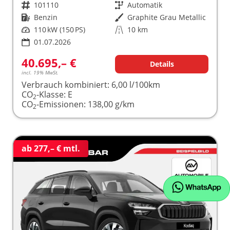
Fahrzeugnr.
101110
Getriebe
Automatik
Kraftstoff
Benzin
Außenfarbe
Graphite Grau Metallic
Leistung
110 kW (150 PS)
Kilometerstand
10 km
01.07.2026
40.695,– €
Details
incl. 19% MwSt.
Verbrauch kombiniert:
6,00 l/100km
CO
-Klasse:
E
2
CO
-Emissionen:
138,00 g/km
2
ab 277,– € mtl.