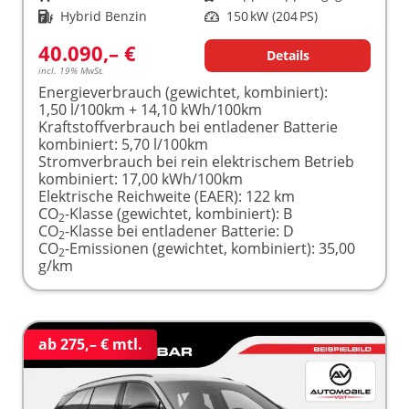
Kraftstoff
Hybrid Benzin
Leistung
150 kW (204 PS)
40.090,– €
Details
incl. 19% MwSt.
Energieverbrauch (gewichtet, kombiniert):
1,50 l/100km + 14,10 kWh/100km
Kraftstoffverbrauch bei entladener Batterie
kombiniert:
5,70 l/100km
Stromverbrauch bei rein elektrischem Betrieb
kombiniert:
17,00 kWh/100km
Elektrische Reichweite (EAER):
122 km
CO
-Klasse (gewichtet, kombiniert):
B
2
CO
-Klasse bei entladener Batterie:
D
2
CO
-Emissionen (gewichtet, kombiniert):
35,00
2
g/km
ab 275,– € mtl.