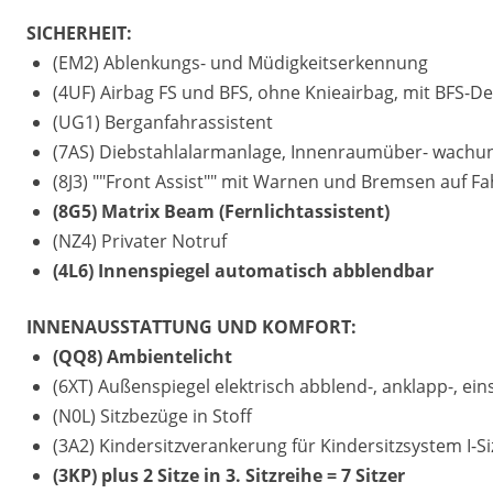
SICHERHEIT:
(EM2) Ablenkungs- und Müdigkeitserkennung
(4UF) Airbag FS und BFS, ohne Knieairbag, mit BFS-De
(UG1) Berganfahrassistent
(7AS) Diebstahlalarmanlage, Innenraumüber- wachu
(8J3) ""Front Assist"" mit Warnen und Bremsen auf 
(8G5) Matrix Beam (Fernlichtassistent)
(NZ4) Privater Notruf
(4L6) Innenspiegel automatisch abblendbar
INNENAUSSTATTUNG UND KOMFORT:
(QQ8) Ambientelicht
(6XT) Außenspiegel elektrisch abblend-, anklapp-, ein
(N0L) Sitzbezüge in Stoff
(3A2) Kindersitzverankerung für Kindersitzsystem I-Si
(3KP) plus 2 Sitze in 3. Sitzreihe = 7 Sitzer