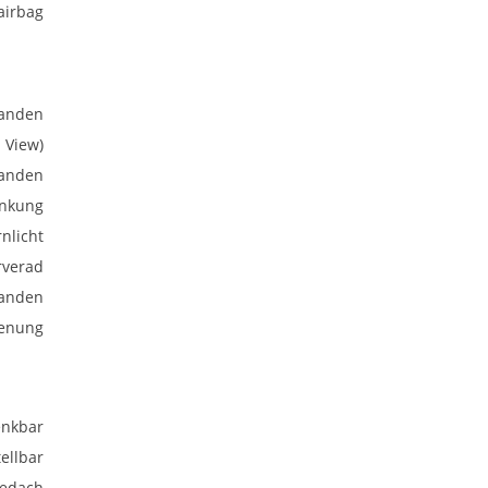
airbag
anden
 View)
anden
enkung
rnlicht
rverad
anden
ienung
nkbar
ellbar
bedach