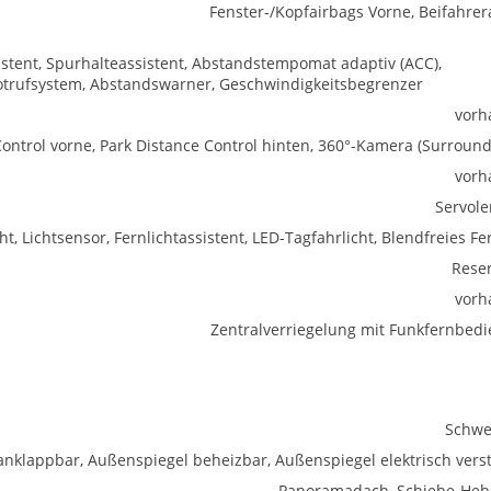
Fenster-/Kopfairbags Vorne, Beifahrer
istent, Spurhalteassistent, Abstandstempomat adaptiv (ACC),
trufsystem, Abstandswarner, Geschwindigkeitsbegrenzer
vorh
Control vorne, Park Distance Control hinten, 360°-Kamera (Surround
vorh
Servol
ht, Lichtsensor, Fernlichtassistent, LED-Tagfahrlicht, Blendfreies Fe
Rese
vorh
Zentralverriegelung mit Funkfernbed
Schwe
anklappbar, Außenspiegel beheizbar, Außenspiegel elektrisch verst
Panoramadach, Schiebe-He