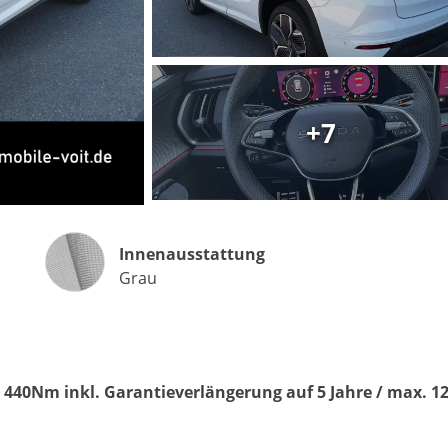
Matthias Voit
Geschäftsführung / Inhaber
+7
Festnetz
0961 381 762
E-Mail
m.voit@automobile-v
Innenausstattung
Innenausstattung
Termin buchen
Grau
440Nm inkl. Garantieverlängerung auf 5 Jahre / max. 1