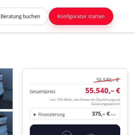
Beratung buchen
Konfigurator starten
56.540,– €
55.540,– €
Gesamtpreis
incl. 19% MwSt., den Kosten für Überführung und
Zulassungspapieren
375,– €
Finanzierung
mtl.