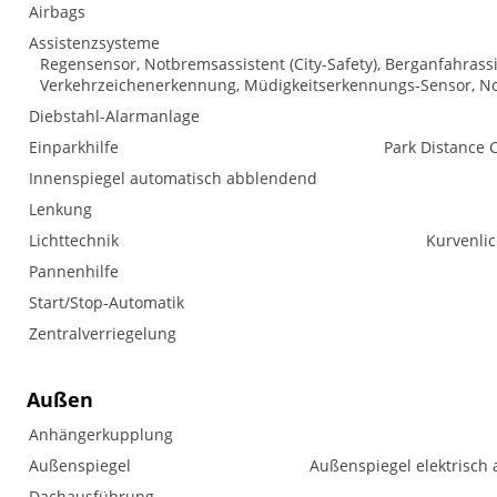
Airbags
Assistenzsysteme
Regensensor, Notbremsassistent (City-Safety), Berganfahrass
Verkehrzeichenerkennung, Müdigkeitserkennungs-Sensor, No
Diebstahl-Alarmanlage
Einparkhilfe
Park Distance 
Innenspiegel automatisch abblendend
Lenkung
Lichttechnik
Kurvenlic
Pannenhilfe
Start/Stop-Automatik
Zentralverriegelung
Außen
Anhängerkupplung
Außenspiegel
Außenspiegel elektrisch 
Dachausführung