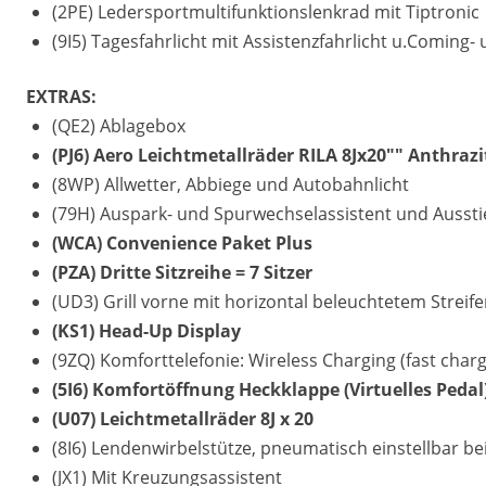
(2PE) Ledersportmultifunktionslenkrad mit Tiptronic
(9I5) Tagesfahrlicht mit Assistenzfahrlicht u.Coming
EXTRAS:
(QE2) Ablagebox
(PJ6) Aero Leichtmetallräder RILA 8Jx20"" Anthraz
(8WP) Allwetter, Abbiege und Autobahnlicht
(79H) Auspark- und Spurwechselassistent und Ausst
(WCA) Convenience Paket Plus
(PZA) Dritte Sitzreihe = 7 Sitzer
(UD3) Grill vorne mit horizontal beleuchtetem Streif
(KS1) Head-Up Display
(9ZQ) Komforttelefonie: Wireless Charging (fast charg
(5I6) Komfortöffnung Heckklappe (Virtuelles Pedal)
(U07) Leichtmetallräder 8J x 20
(8I6) Lendenwirbelstütze, pneumatisch einstellbar bei
(JX1) Mit Kreuzungsassistent