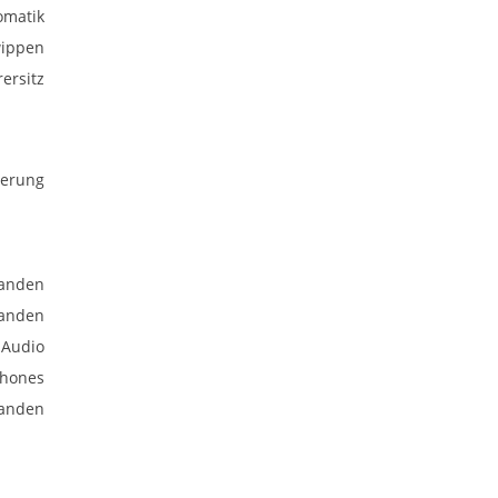
omatik
wippen
rersitz
uerung
anden
anden
 Audio
phones
anden