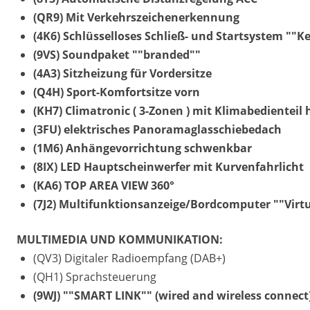
(QR9) Mit Verkehrszeichenerkennung
(4K6) Schlüsselloses Schließ- und Startsystem ""
(9VS) Soundpaket ""branded""
(4A3) Sitzheizung für Vordersitze
(Q4H) Sport-Komfortsitze vorn
(KH7) Climatronic ( 3-Zonen ) mit Klimabedienteil 
(3FU) elektrisches Panoramaglasschiebedach
(1M6) Anhängevorrichtung schwenkbar
(8IX) LED Hauptscheinwerfer mit Kurvenfahrlicht
(KA6) TOP AREA VIEW 360°
(7J2) Multifunktionsanzeige/Bordcomputer ""Virtua
MULTIMEDIA UND KOMMUNIKATION:
(QV3) Digitaler Radioempfang (DAB+)
(QH1) Sprachsteuerung
(9WJ) ""SMART LINK"" (wired and wireless connect