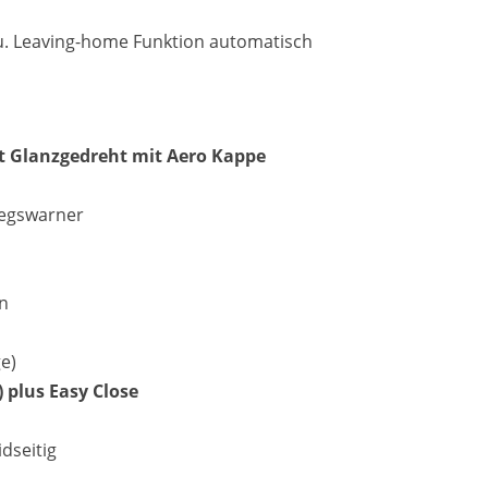
- u. Leaving-home Funktion automatisch
it Glanzgedreht mit Aero Kappe
iegswarner
en
e)
 plus Easy Close
dseitig