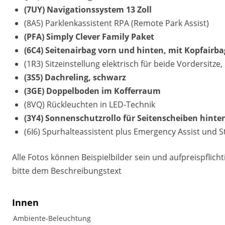
(7UY) Navigationssystem 13 Zoll
(8A5) Parklenkassistent RPA (Remote Park Assist)
(PFA) Simply Clever Family Paket
(6C4) Seitenairbag vorn und hinten, mit Kopfairb
(1R3) Sitzeinstellung elektrisch für beide Vordersitze
(3S5) Dachreling, schwarz
(3GE) Doppelboden im Kofferraum
(8VQ) Rückleuchten in LED-Technik
(3Y4) Sonnenschutzrollo für Seitenscheiben hinte
(6I6) Spurhalteassistent plus Emergency Assist und S
Alle Fotos können Beispielbilder sein und aufpreispflic
bitte dem Beschreibungstext
Innen
Ambiente-Beleuchtung