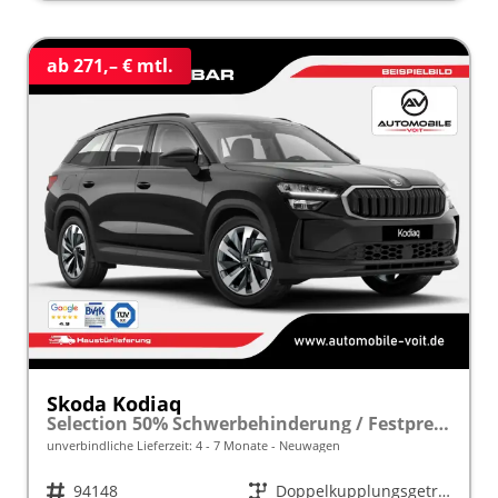
ab 271,– € mtl.
Skoda Kodiaq
Selection 50% Schwerbehinderung / Festpreisgarantie* Modelljahr 1.5 TSI iV PLUG-IN-HYBRID 204PS DSG "Sonderangebot bei Schwerbehinderung" frei konfigurierbar!
unverbindliche Lieferzeit: 4 - 7 Monate
Neuwagen
Fahrzeugnr.
94148
Getriebe
Doppelkupplungsgetriebe (DSG)