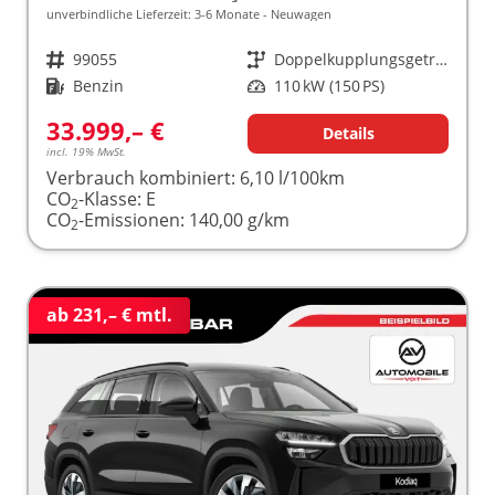
unverbindliche Lieferzeit: 3-6 Monate
Neuwagen
Fahrzeugnr.
99055
Getriebe
Doppelkupplungsgetriebe (DSG)
Kraftstoff
Benzin
Leistung
110 kW (150 PS)
33.999,– €
Details
incl. 19% MwSt.
Verbrauch kombiniert:
6,10 l/100km
CO
-Klasse:
E
2
CO
-Emissionen:
140,00 g/km
2
ab 231,– € mtl.