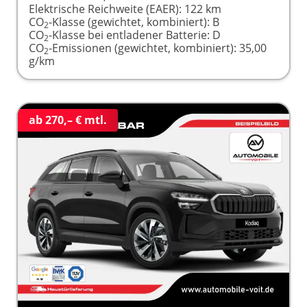
Elektrische Reichweite (EAER):
122 km
CO
-Klasse (gewichtet, kombiniert):
B
2
CO
-Klasse bei entladener Batterie:
D
2
CO
-Emissionen (gewichtet, kombiniert):
35,00
2
g/km
ab 270,– € mtl.