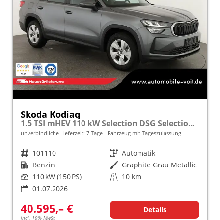
Skoda Kodiaq
1.5 TSI mHEV 110 kW Selection DSG Selection, AHK, Navi, Side, Kamera, Winter, 4 J.- Garantie
unverbindliche Lieferzeit:
7 Tage
Fahrzeug mit Tageszulassung
Fahrzeugnr.
101110
Getriebe
Automatik
Kraftstoff
Benzin
Außenfarbe
Graphite Grau Metallic
Leistung
110 kW (150 PS)
Kilometerstand
10 km
01.07.2026
40.595,– €
Details
incl. 19% MwSt.