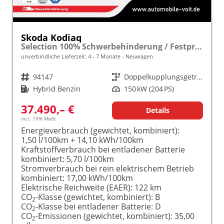
Skoda Kodiaq
Selection 100% Schwerbehinderung / Festpreisgarantie* Modelljahr 1.5 TSI iV PLUG-IN-HYBRID 204PS DSG "Sonderangebot bei Schwerbehinderung" frei konfigurierbar!
unverbindliche Lieferzeit: 4 - 7 Monate
Neuwagen
Fahrzeugnr.
94147
Getriebe
Doppelkupplungsgetriebe (DSG)
Kraftstoff
Hybrid Benzin
Leistung
150 kW (204 PS)
37.490,– €
Details
incl. 19% MwSt.
Energieverbrauch (gewichtet, kombiniert):
1,50 l/100km + 14,10 kWh/100km
Kraftstoffverbrauch bei entladener Batterie
kombiniert:
5,70 l/100km
Stromverbrauch bei rein elektrischem Betrieb
kombiniert:
17,00 kWh/100km
Elektrische Reichweite (EAER):
122 km
CO
-Klasse (gewichtet, kombiniert):
B
2
CO
-Klasse bei entladener Batterie:
D
2
CO
-Emissionen (gewichtet, kombiniert):
35,00
2