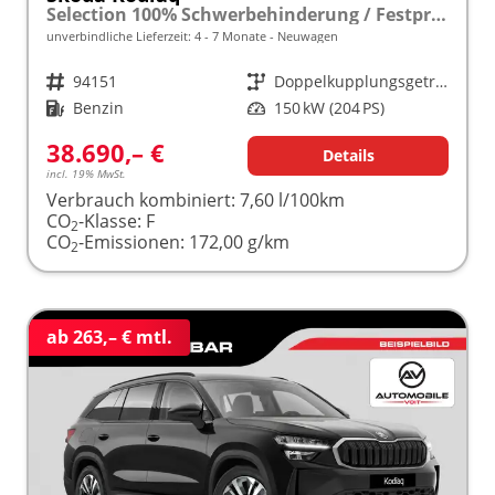
Selection 100% Schwerbehinderung / Festpreisgarantie* Modelljahr 2.0 TSI 204 PS DSG 4x4 "Sonderangebot bei Schwerbehinderung" frei konfigurierbar!
unverbindliche Lieferzeit: 4 - 7 Monate
Neuwagen
Fahrzeugnr.
94151
Getriebe
Doppelkupplungsgetriebe (DSG)
Kraftstoff
Benzin
Leistung
150 kW (204 PS)
38.690,– €
Details
incl. 19% MwSt.
Verbrauch kombiniert:
7,60 l/100km
CO
-Klasse:
F
2
CO
-Emissionen:
172,00 g/km
2
ab 263,– € mtl.