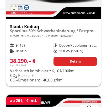
Skoda Kodiaq
Sportline 50% Schwerbehinderung / Festpreisgarantie* Modelljahr 1.5 TSI Mild-Hybrid 150PS DSG "Sonderangebot bei Schwerbehinderung" frei konfigurierbar!
unverbindliche Lieferzeit: 4 - 7 Monate
Neuwagen
Fahrzeugnr.
94159
Getriebe
Doppelkupplungsgetriebe (DSG)
Kraftstoff
Benzin
Leistung
110 kW (150 PS)
38.290,– €
Details
incl. 19% MwSt.
Verbrauch kombiniert:
6,10 l/100km
CO
-Klasse:
E
2
CO
-Emissionen:
140,00 g/km
2
ab 261,– € mtl.