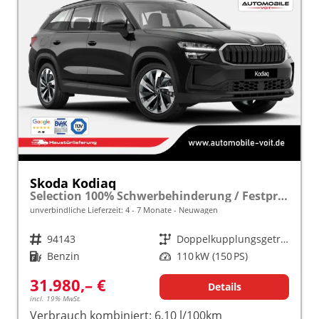
Skoda Kodiaq
Selection 100% Schwerbehinderung / Festpreisgarantie* Modelljahr 1.5 TSI Mild-Hybrid 150PS DSG "Sonderangebot bei Schwerbehinderung" frei konfigurierbar!
unverbindliche Lieferzeit: 4 - 7 Monate
Neuwagen
Fahrzeugnr.
94143
Getriebe
Doppelkupplungsgetriebe (DSG)
Kraftstoff
Benzin
Leistung
110 kW (150 PS)
31.980,– €
Details
incl. 19% MwSt.
Verbrauch kombiniert:
6,10 l/100km