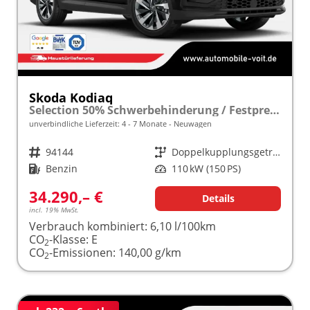
Skoda Kodiaq
Selection 50% Schwerbehinderung / Festpreisgarantie* Modelljahr 1.5 TSI Mild-Hybrid 150PS DSG "Sonderangebot bei Schwerbehinderung" frei konfigurierbar!
unverbindliche Lieferzeit: 4 - 7 Monate
Neuwagen
Fahrzeugnr.
94144
Getriebe
Doppelkupplungsgetriebe (DSG)
Kraftstoff
Benzin
Leistung
110 kW (150 PS)
34.290,– €
Details
incl. 19% MwSt.
Verbrauch kombiniert:
6,10 l/100km
CO
-Klasse:
E
2
CO
-Emissionen:
140,00 g/km
2