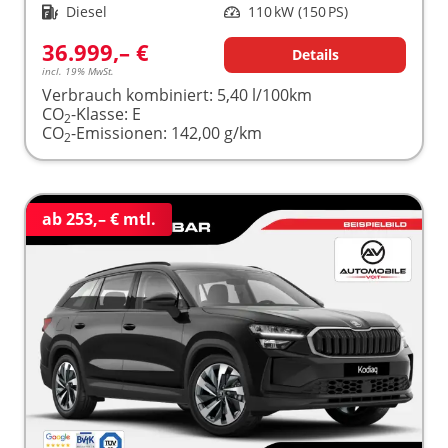
Kraftstoff
Diesel
Leistung
110 kW (150 PS)
36.999,– €
Details
incl. 19% MwSt.
Verbrauch kombiniert:
5,40 l/100km
CO
-Klasse:
E
2
CO
-Emissionen:
142,00 g/km
2
ab 253,– € mtl.