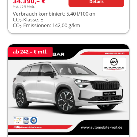
34.390,– €
Details
incl. 19% MwSt.
Verbrauch kombiniert:
5,40 l/100km
CO
-Klasse:
E
2
CO
-Emissionen:
142,00 g/km
2
ab 242,– € mtl.