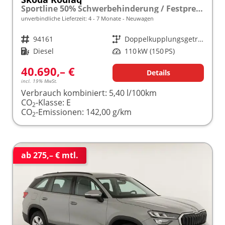
Sportline 50% Schwerbehinderung / Festpreisgarantie* Modelljahr 2.0 TDI 150 PS DSG "Sonderangebot bei Schwerbehinderung" frei konfigurierbar!
unverbindliche Lieferzeit: 4 - 7 Monate
Neuwagen
Fahrzeugnr.
94161
Getriebe
Doppelkupplungsgetriebe (DSG)
Kraftstoff
Diesel
Leistung
110 kW (150 PS)
40.690,– €
Details
incl. 19% MwSt.
Verbrauch kombiniert:
5,40 l/100km
CO
-Klasse:
E
2
CO
-Emissionen:
142,00 g/km
2
ab 275,– € mtl.