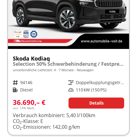
Skoda Kodiaq
Selection 50% Schwerbehinderung / Festpreisgarantie* Modelljahr 2.0 TDI 150PS DSG "Sonderangebot bei Schwerbehinderung" frei konfigurierbar!
unverbindliche Lieferzeit: 4 - 7 Monate
Neuwagen
Fahrzeugnr.
94146
Getriebe
Doppelkupplungsgetriebe (DSG)
Kraftstoff
Diesel
Leistung
110 kW (150 PS)
36.690,– €
Details
incl. 19% MwSt.
Verbrauch kombiniert:
5,40 l/100km
CO
-Klasse:
E
2
CO
-Emissionen:
142,00 g/km
2