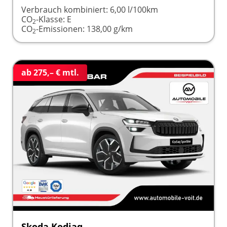
Verbrauch kombiniert:
6,00 l/100km
CO
-Klasse:
E
2
CO
-Emissionen:
138,00 g/km
2
ab 275,– € mtl.
Skoda Kodiaq