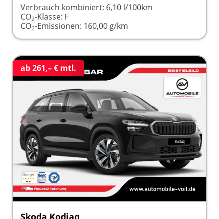
Verbrauch kombiniert:
6,10 l/100km
CO
-Klasse:
F
2
CO
-Emissionen:
160,00 g/km
2
ab 261,– € mtl.
Skoda Kodiaq