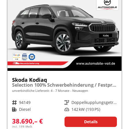
Skoda Kodiaq
Selection 100% Schwerbehinderung / Festpreisgarantie* Modelljahr 2.0 TDI 193 PS DSG 4x4 "Sonderangebot bei Schwerbehinderung" frei konfigurierbar!
unverbindliche Lieferzeit: 4 - 7 Monate
Neuwagen
Fahrzeugnr.
94149
Getriebe
Doppelkupplungsgetriebe (DSG)
Kraftstoff
Diesel
Leistung
142 kW (193 PS)
38.690,– €
Details
incl. 19% MwSt.