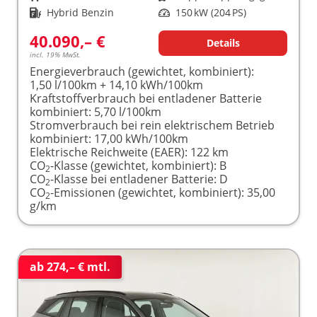
Kraftstoff
Hybrid Benzin
Leistung
150 kW (204 PS)
40.090,– €
Details
incl. 19% MwSt.
Energieverbrauch (gewichtet, kombiniert):
1,50 l/100km + 14,10 kWh/100km
Kraftstoffverbrauch bei entladener Batterie
kombiniert:
5,70 l/100km
Stromverbrauch bei rein elektrischem Betrieb
kombiniert:
17,00 kWh/100km
Elektrische Reichweite (EAER):
122 km
CO
-Klasse (gewichtet, kombiniert):
B
2
CO
-Klasse bei entladener Batterie:
D
2
CO
-Emissionen (gewichtet, kombiniert):
35,00
2
g/km
ab 274,– € mtl.