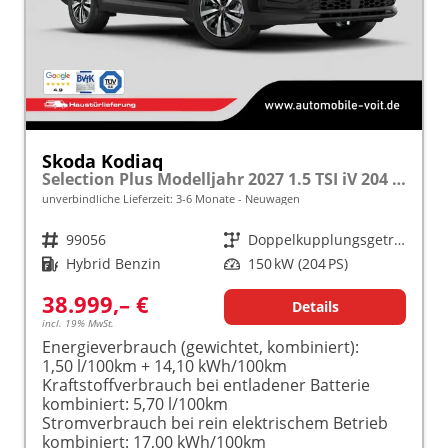
Skoda Kodiaq
Selection Plus Modelljahr 2027 1.5 TSI iV 204 PS DSG TEMPOMAT/R.KAMERA/SHZ/LED/LENKRADHEIZUNG frei konfigurierbar!
unverbindliche Lieferzeit: 3-6 Monate
Neuwagen
Fahrzeugnr.
99056
Getriebe
Doppelkupplungsgetriebe (DSG)
Kraftstoff
Hybrid Benzin
Leistung
150 kW (204 PS)
38.999,– €
Details
incl. 19% MwSt.
Energieverbrauch (gewichtet, kombiniert):
1,50 l/100km + 14,10 kWh/100km
Kraftstoffverbrauch bei entladener Batterie
kombiniert:
5,70 l/100km
Stromverbrauch bei rein elektrischem Betrieb
kombiniert:
17,00 kWh/100km