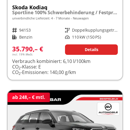
Skoda Kodiaq
Sportline 100% Schwerbehinderung / Festpreisgarantie* Modelljahr 1.5 TSI Mild-Hybrid 150PS DSG "Sonderangebot bei Schwerbehinderung" frei konfigurierbar!
unverbindliche Lieferzeit: 4 - 7 Monate
Neuwagen
Fahrzeugnr.
94153
Getriebe
Doppelkupplungsgetriebe (DSG)
Kraftstoff
Benzin
Leistung
110 kW (150 PS)
35.790,– €
Details
incl. 19% MwSt.
Verbrauch kombiniert:
6,10 l/100km
CO
-Klasse:
E
2
CO
-Emissionen:
140,00 g/km
2
ab 248,– € mtl.