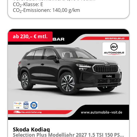
CO
-Klasse:
E
2
CO
-Emissionen:
140,00 g/km
2
ab 230,– € mtl.
Skoda Kodiaq
Selection Plus Modelljahr 2027 1.5 TSI 150 PS DSG TEMPOMAT/R.KAMERA/SHZ/LED/LENKRADHEIZUNG frei konfigurierbar!