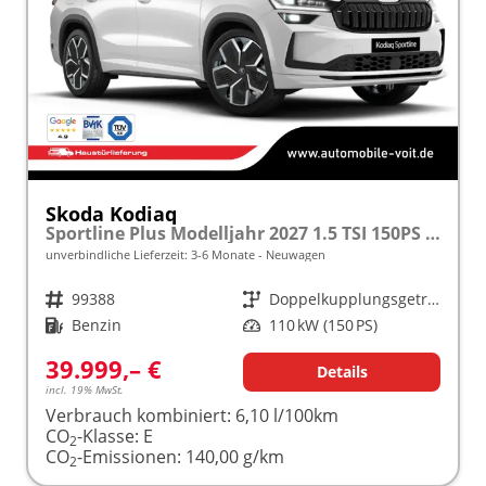
Skoda Kodiaq
Sportline Plus Modelljahr 2027 1.5 TSI 150PS DSG MATRIX/KAMERA/ACC/MEMORY/NAVI/SHZ/3Z.KLIMA/ELEKTR. HECKKLAPPE frei konfigurierbar!
unverbindliche Lieferzeit: 3-6 Monate
Neuwagen
Fahrzeugnr.
99388
Getriebe
Doppelkupplungsgetriebe (DSG)
Kraftstoff
Benzin
Leistung
110 kW (150 PS)
39.999,– €
Details
incl. 19% MwSt.
Verbrauch kombiniert:
6,10 l/100km
CO
-Klasse:
E
2
CO
-Emissionen:
140,00 g/km
2