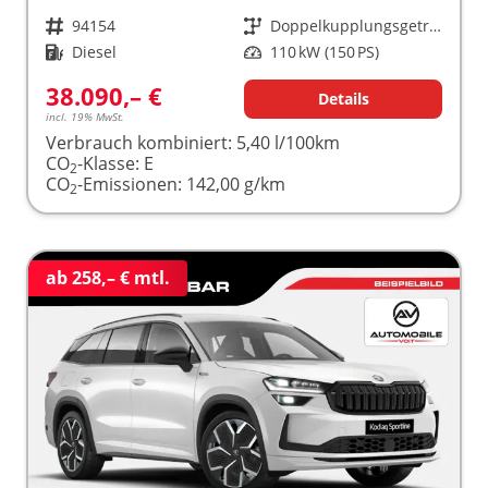
Fahrzeugnr.
94154
Getriebe
Doppelkupplungsgetriebe (DSG)
Kraftstoff
Diesel
Leistung
110 kW (150 PS)
38.090,– €
Details
incl. 19% MwSt.
Verbrauch kombiniert:
5,40 l/100km
CO
-Klasse:
E
2
CO
-Emissionen:
142,00 g/km
2
ab 258,– € mtl.