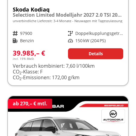
Skoda Kodiaq
Selection Limited Modelljahr 2027 2.0 TSI 204 PS DSG 4x4 5 J. Garantie/AHK/NAVI/SHZ/KAMERA/LED frei konfigurierbar!
unverbindliche Lieferzeit: 3-4 Monate
Neuwagen mit Tageszulassung
Fahrzeugnr.
97900
Getriebe
Doppelkupplungsgetriebe (DSG)
Kraftstoff
Benzin
Leistung
150 kW (204 PS)
39.985,– €
Details
incl. 19% MwSt.
Verbrauch kombiniert:
7,60 l/100km
CO
-Klasse:
F
2
CO
-Emissionen:
172,00 g/km
2
ab 270,– € mtl.