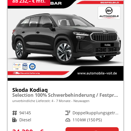
ab 232,– € mtl.
Skoda Kodiaq
Selection 100% Schwerbehinderung / Festpreisgarantie* Modelljahr 2.0 TDI 150PS DSG "Sonderangebot bei Schwerbehinderung" frei konfigurierbar!
unverbindliche Lieferzeit: 4 - 7 Monate
Neuwagen
Fahrzeugnr.
94145
Getriebe
Doppelkupplungsgetriebe (DSG)
Kraftstoff
Diesel
Leistung
110 kW (150 PS)