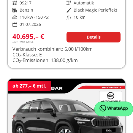
Fahrzeugnr.
99217
Getriebe
Automatik
Kraftstoff
Benzin
Außenfarbe
Black Magic Perleffekt
Leistung
110 kW (150 PS)
Kilometerstand
10 km
01.07.2026
40.695,– €
Details
incl. 19% MwSt.
Verbrauch kombiniert:
6,00 l/100km
CO
-Klasse:
E
2
CO
-Emissionen:
138,00 g/km
2
ab 277,– € mtl.