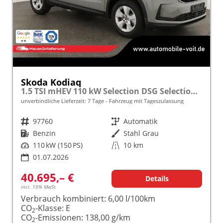
Skoda Kodiaq
1.5 TSI mHEV 110 kW Selection DSG Selection, AHK, Navi, Side, Kamera, Winter, 4 J.- Garantie
unverbindliche Lieferzeit:
7 Tage
Fahrzeug mit Tageszulassung
Fahrzeugnr.
97760
Getriebe
Automatik
Kraftstoff
Benzin
Außenfarbe
Stahl Grau
Leistung
110 kW (150 PS)
Kilometerstand
10 km
01.07.2026
40.695,– €
Details
incl. 19% MwSt.
Verbrauch kombiniert:
6,00 l/100km
CO
-Klasse:
E
2
CO
-Emissionen:
138,00 g/km
2