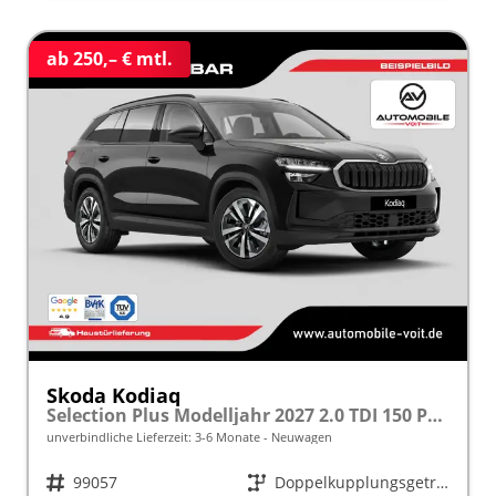
ab 250,– € mtl.
Skoda Kodiaq
Selection Plus Modelljahr 2027 2.0 TDI 150 PS DSG TEMPOMAT/R.KAMERA/SHZ/LED/LENKRADHEIZUNG frei konfigurierbar!
unverbindliche Lieferzeit: 3-6 Monate
Neuwagen
Fahrzeugnr.
99057
Getriebe
Doppelkupplungsgetriebe (DSG)