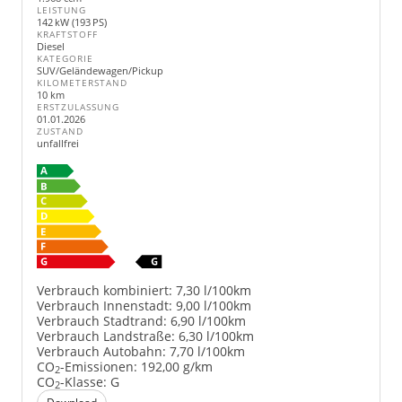
LEISTUNG
142 kW (193 PS)
KRAFTSTOFF
Diesel
KATEGORIE
SUV/Geländewagen/Pickup
KILOMETERSTAND
10 km
ERSTZULASSUNG
01.01.2026
ZUSTAND
unfallfrei
Verbrauch kombiniert:
7,30 l/100km
Verbrauch Innenstadt:
9,00 l/100km
Verbrauch Stadtrand:
6,90 l/100km
Verbrauch Landstraße:
6,30 l/100km
Verbrauch Autobahn:
7,70 l/100km
CO
-Emissionen:
192,00 g/km
2
CO
-Klasse:
G
2