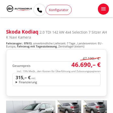
Konfigurator
Skoda Kodiaq
2.0 TDI 142 kW 4x4 Selection 7 Sitzer AH
K Navi Kamera
Fahrzeugnr.
:
97613
, unverbindliche Lieferzeit:
7 Tage
, Landesversion: EU -
Europa,
Fahrzeug mit Tageszulassung
, Zentrallager (extern)
47.190,– €
46.690,– €
Gesamtpreis
incl. 19% MwSt., den Kosten für Überführung und Zulassungspapieren
315,– €
mtl.
Finanzierung