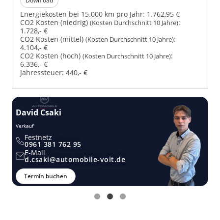
Download
Energiekosten bei 15.000 km pro Jahr:
1.762,95 €
CO2 Kosten (niedrig)
:
(Kosten Durchschnitt 10 Jahre)
1.728,- €
CO2 Kosten (mittel)
:
(Kosten Durchschnitt 10 Jahre)
4.104,- €
CO2 Kosten (hoch)
:
(Kosten Durchschnitt 10 Jahre)
6.336,- €
Jahressteuer:
440,- €
David Csaki
T
Verkauf
Ver
Festnetz
0961 381 762 95
E-Mail
d.csaki@automobile-voit.de
Termin buchen