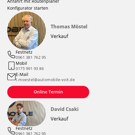
Anfahrt mit Routenplaner
Konfigurator starten
Thomas Möstel
Verkauf
Festnetz
0961 381 762 95
Mobil
0175 991 93 86
E-Mail
t.moestel@automobile-voit.de
Online Termin
David Csaki
Verkauf
Festnetz
0961 381 762 95