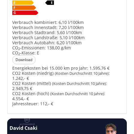
Verbrauch kombiniert:
6,10 l/100km
Verbrauch Innenstadt:
7,20 l/100km
Verbrauch Stadtrand:
5,60 l/100km
Verbrauch Landstraße:
5,10 l/100km
Verbrauch Autobahn:
6,20 l/100km
CO
-Emissionen:
138,00 g/km
2
CO
-Klasse:
E
2
Download
Energiekosten bei 15.000 km pro Jahr:
1.595,76 €
CO2 Kosten (niedrig)
:
(Kosten Durchschnitt 10 Jahre)
1.242,- €
CO2 Kosten (mittel)
:
(Kosten Durchschnitt 10 Jahre)
2.949,75 €
CO2 Kosten (hoch)
:
(Kosten Durchschnitt 10 Jahre)
4.554,- €
Jahressteuer:
112,- €
David Csaki
T