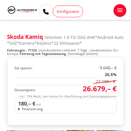
Konfigurator
Skoda Kamiq
Selection 1.0 TSI DSG AHK*Android Auto
*SHZ*Kamera*Keyless*2Z Klimaauto*
Fahrzeugnr.
:
71124
, unverbindliche Lieferzeit:
7 Tage
, Landesversion: EU -
Europa,
Fahrzeug mit Tageszulassung
, Zentrallager (extern)
9.640,– €
Sie sparen:
26,5%
27.190,– €
26.679,– €
Gesamtpreis
incl. 19% MwSt., den Kosten für Überführung und Zulassungspapieren
180,– €
mtl.
Finanzierung