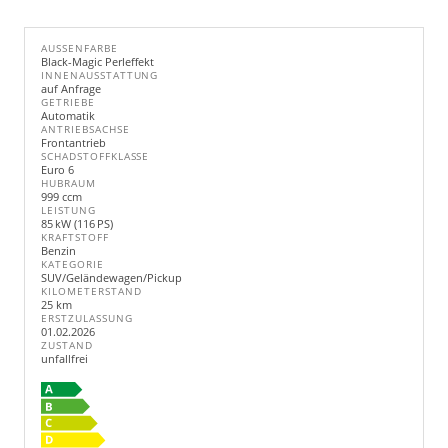
AUSSENFARBE
Black-Magic Perleffekt
INNENAUSSTATTUNG
auf Anfrage
GETRIEBE
Automatik
ANTRIEBSACHSE
Frontantrieb
SCHADSTOFFKLASSE
Euro 6
HUBRAUM
999 ccm
LEISTUNG
85 kW (116 PS)
KRAFTSTOFF
Benzin
KATEGORIE
SUV/Geländewagen/Pickup
KILOMETERSTAND
25 km
ERSTZULASSUNG
01.02.2026
ZUSTAND
unfallfrei