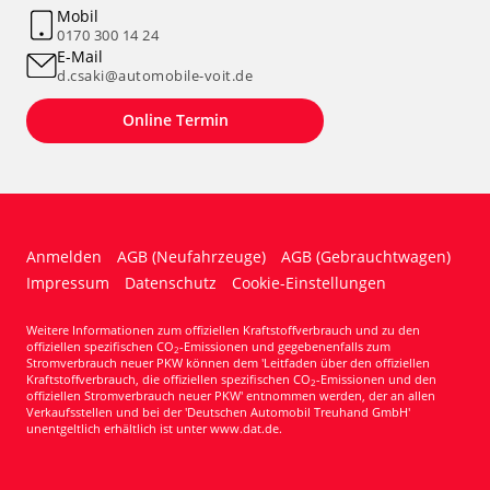
Mobil
0170 300 14 24
E-Mail
d.csaki@automobile-voit.de
Online Termin
Anmelden
AGB (Neufahrzeuge)
AGB (Gebrauchtwagen)
Impressum
Datenschutz
Cookie-Einstellungen
Weitere Informationen zum offiziellen Kraftstoffverbrauch und zu den
offiziellen spezifischen CO
-Emissionen und gegebenenfalls zum
2
Stromverbrauch neuer PKW können dem 'Leitfaden über den offiziellen
Kraftstoffverbrauch, die offiziellen spezifischen CO
-Emissionen und den
2
offiziellen Stromverbrauch neuer PKW' entnommen werden, der an allen
Verkaufsstellen und bei der 'Deutschen Automobil Treuhand GmbH'
unentgeltlich erhältlich ist unter www.dat.de.