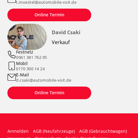
t.moestel@automobile-voit.de
Online Termin
David Csaki
Verkauf
Festnetz
0961 381 762 95
Mobil
0170 300 14 24
E-Mail
d.csaki@automobile-voit.de
Online Termin
Anmelden
AGB (Neufahrzeuge)
AGB (Gebrauchtwagen)