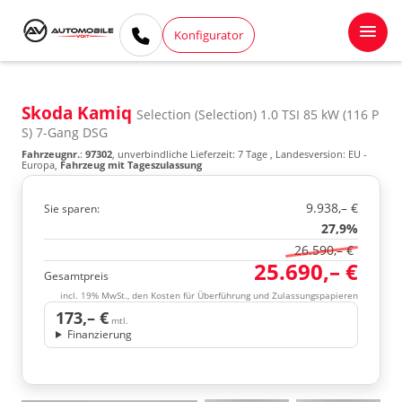
Konfigurator
Skoda Kamiq
Selection (Selection) 1.0 TSI 85 kW (116 P
S) 7-Gang DSG
Fahrzeugnr.
:
97302
, unverbindliche Lieferzeit:
7 Tage
, Landesversion: EU -
Europa,
Fahrzeug mit Tageszulassung
9.938,– €
Sie sparen:
27,9%
26.590,– €
25.690,– €
Gesamtpreis
incl. 19% MwSt., den Kosten für Überführung und Zulassungspapieren
173,– €
mtl.
Finanzierung