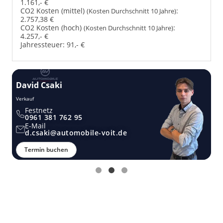
1.161,- €
CO2 Kosten (mittel)
:
(Kosten Durchschnitt 10 Jahre)
2.757,38 €
CO2 Kosten (hoch)
:
(Kosten Durchschnitt 10 Jahre)
4.257,- €
Jahressteuer:
91,- €
David Csaki
T
Verkauf
Ver
Festnetz
0961 381 762 95
E-Mail
d.csaki@automobile-voit.de
Termin buchen