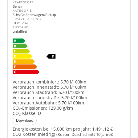
KRAFTSTOFF
Benzin
KATEGORIE
SUV/Geländewagen/Pickup
ERSTZULASSUNG
01.01.2026
ZUSTAND
unfallfrei
Verbrauch kombiniert:
5,70 l/100km
Verbrauch Innenstadt:
5,70 l/100km
Verbrauch Stadtrand:
5,70 l/100km
Verbrauch Landstraße:
5,70 l/100km
Verbrauch Autobahn:
5,70 l/100km
CO
-Emissionen:
129,00 g/km
2
CO
-Klasse:
D
2
Download
Energiekosten bei 15.000 km pro Jahr:
1.491,12 €
CO2 Kosten (niedrig)
:
(Kosten Durchschnitt 10 Jahre)