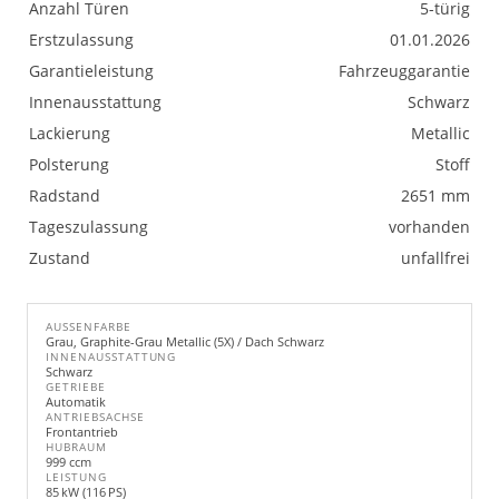
Anzahl Türen
5-türig
Erstzulassung
01.01.2026
Garantieleistung
Fahrzeuggarantie
Innenausstattung
Schwarz
Lackierung
Metallic
Polsterung
Stoff
Radstand
2651 mm
Tageszulassung
vorhanden
Zustand
unfallfrei
AUSSENFARBE
Grau, Graphite-Grau Metallic (5X) / Dach Schwarz
INNENAUSSTATTUNG
Schwarz
GETRIEBE
Automatik
ANTRIEBSACHSE
Frontantrieb
HUBRAUM
999 ccm
LEISTUNG
85 kW (116 PS)