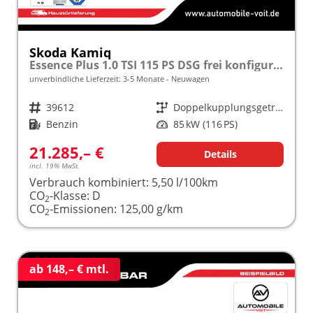
Skoda Kamiq
Essence Plus 1.0 TSI 115 PS DSG frei konfigurierbar!
unverbindliche Lieferzeit: 3-5 Monate
Neuwagen
Fahrzeugnr.
39612
Getriebe
Doppelkupplungsgetriebe (DSG)
Kraftstoff
Benzin
Leistung
85 kW (116 PS)
21.285,– €
Details
incl. 19% MwSt.
Verbrauch kombiniert:
5,50 l/100km
CO
-Klasse:
D
2
CO
-Emissionen:
125,00 g/km
2
ab 148,– € mtl.