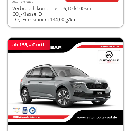
incl. 19% MwSt.
Verbrauch kombiniert:
6,10 l/100km
CO
-Klasse:
D
2
CO
-Emissionen:
134,00 g/km
2
ab 155,– € mtl.