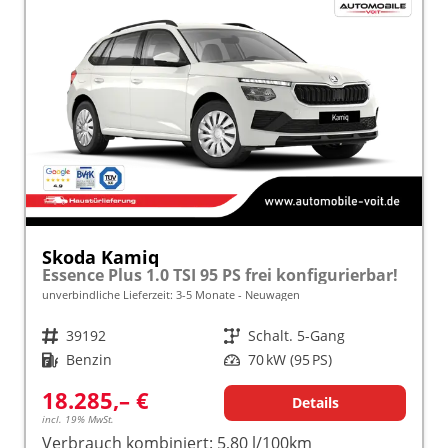
Skoda Kamiq
Essence Plus 1.0 TSI 95 PS frei konfigurierbar!
unverbindliche Lieferzeit: 3-5 Monate
Neuwagen
Fahrzeugnr.
39192
Getriebe
Schalt. 5-Gang
Kraftstoff
Benzin
Leistung
70 kW (95 PS)
18.285,– €
Details
incl. 19% MwSt.
Verbrauch kombiniert:
5,80 l/100km