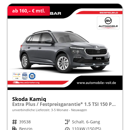
ab 160,– € mtl.
Skoda Kamiq
Extra Plus / Festpreisgarantie* 1.5 TSI 150 PS frei konfigurierbar!
unverbindliche Lieferzeit: 3-5 Monate
Neuwagen
Fahrzeugnr.
39538
Getriebe
Schalt. 6-Gang
Kraftstoff
Benzin
Leistung
110 kW (150 PS)