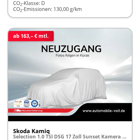
CO
-Klasse:
D
2
CO
-Emissionen:
130,00 g/km
2
ab 163,– € mtl.
Skoda Kamiq
Selection 1.0 TSI DSG 17 Zoll Sunset Kamera PDC v+h