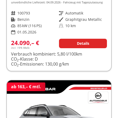
unverbindliche Lieferzeit:
04.09.2026
Fahrzeug mit Tageszulassung
Fahrzeugnr.
100793
Getriebe
Automatik
Kraftstoff
Benzin
Außenfarbe
Graphitgrau Metallic
Leistung
85 kW (116 PS)
Kilometerstand
10 km
01.05.2026
24.090,– €
Details
incl. 19% MwSt.
Verbrauch kombiniert:
5,80 l/100km
CO
-Klasse:
D
2
CO
-Emissionen:
130,00 g/km
2
ab 163,– € mtl.