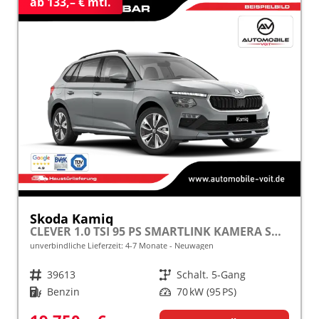
ab 133,– € mtl.
Skoda Kamiq
CLEVER 1.0 TSI 95 PS SMARTLINK KAMERA SHZ ALU PDC LED TEMPOMAT frei konfigurierbar!
unverbindliche Lieferzeit: 4-7 Monate
Neuwagen
Fahrzeugnr.
39613
Getriebe
Schalt. 5-Gang
Kraftstoff
Benzin
Leistung
70 kW (95 PS)