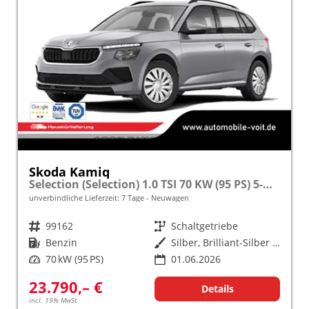
Skoda Kamiq
Selection (Selection) 1.0 TSI 70 KW (95 PS) 5-Gang Schaltgetriebe
unverbindliche Lieferzeit:
7 Tage
Neuwagen
Fahrzeugnr.
99162
Getriebe
Schaltgetriebe
Kraftstoff
Benzin
Außenfarbe
Silber, Brilliant-Silber Metallic (8E)
Leistung
70 kW (95 PS)
01.06.2026
23.790,– €
Details
incl. 19% MwSt.