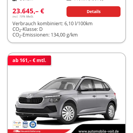
23.645,– €
Details
incl. 19% MwSt.
Verbrauch kombiniert:
6,10 l/100km
CO
-Klasse:
D
2
CO
-Emissionen:
134,00 g/km
2
ab 161,– € mtl.