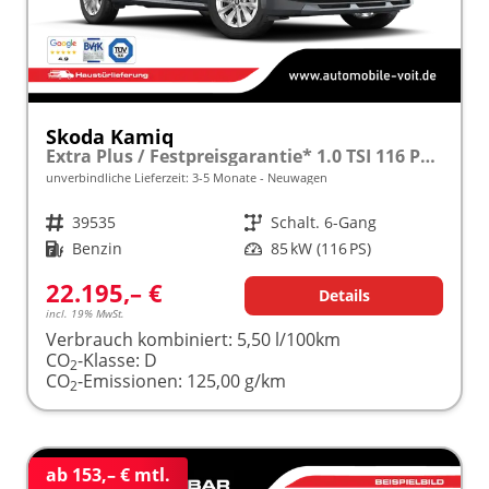
Skoda Kamiq
Extra Plus / Festpreisgarantie* 1.0 TSI 116 PS frei konfigurierbar!
unverbindliche Lieferzeit: 3-5 Monate
Neuwagen
Fahrzeugnr.
39535
Getriebe
Schalt. 6-Gang
Kraftstoff
Benzin
Leistung
85 kW (116 PS)
22.195,– €
Details
incl. 19% MwSt.
Verbrauch kombiniert:
5,50 l/100km
CO
-Klasse:
D
2
CO
-Emissionen:
125,00 g/km
2
ab 153,– € mtl.