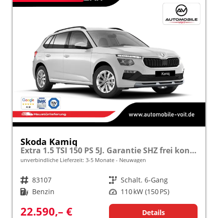
Skoda Kamiq
Extra 1.5 TSI 150 PS 5J. Garantie SHZ frei konfigurierbar!
unverbindliche Lieferzeit: 3-5 Monate
Neuwagen
Fahrzeugnr.
83107
Getriebe
Schalt. 6-Gang
Kraftstoff
Benzin
Leistung
110 kW (150 PS)
22.590,– €
Details