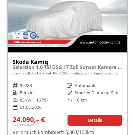
Skoda Kamiq
Selection 1.0 TSI DSG 17 Zoll Sunset Kamera PDC v+h
unverbindliche Lieferzeit:
04.09.2026
Fahrzeug mit Tageszulassung
Fahrzeugnr.
99788
Getriebe
Automatik
Kraftstoff
Benzin
Außenfarbe
Smokey Diamond Silber Metallic
Leistung
85 kW (116 PS)
Kilometerstand
10 km
01.05.2026
24.090,– €
Details
incl. 19% MwSt.
Verbrauch kombiniert:
5,80 l/100km