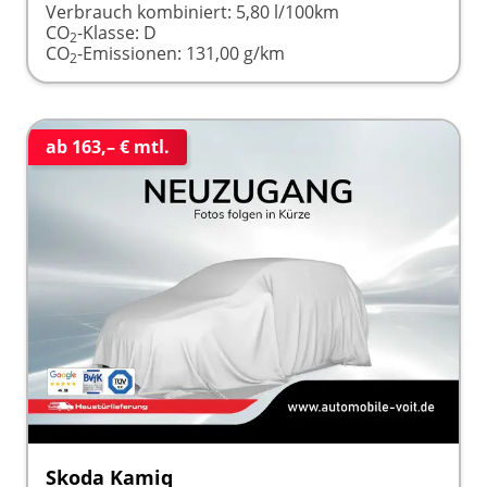
Verbrauch kombiniert:
5,80 l/100km
CO
-Klasse:
D
2
CO
-Emissionen:
131,00 g/km
2
ab 163,– € mtl.
Skoda Kamiq