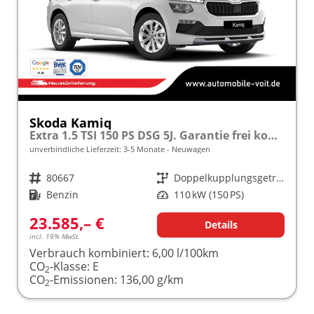
Skoda Kamiq
Extra 1.5 TSI 150 PS DSG 5J. Garantie frei konfigurierbar!
unverbindliche Lieferzeit: 3-5 Monate
Neuwagen
Fahrzeugnr.
80667
Getriebe
Doppelkupplungsgetriebe (DSG)
Kraftstoff
Benzin
Leistung
110 kW (150 PS)
23.585,– €
Details
incl. 19% MwSt.
Verbrauch kombiniert:
6,00 l/100km
CO
-Klasse:
E
2
CO
-Emissionen:
136,00 g/km
2