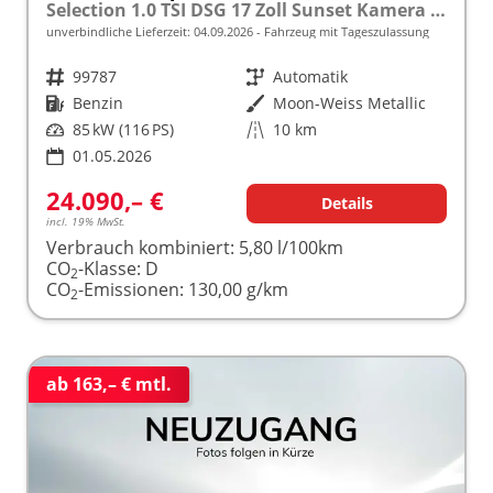
Selection 1.0 TSI DSG 17 Zoll Sunset Kamera PDC v+h
unverbindliche Lieferzeit:
04.09.2026
Fahrzeug mit Tageszulassung
Fahrzeugnr.
99787
Getriebe
Automatik
Kraftstoff
Benzin
Außenfarbe
Moon-Weiss Metallic
Leistung
85 kW (116 PS)
Kilometerstand
10 km
01.05.2026
24.090,– €
Details
incl. 19% MwSt.
Verbrauch kombiniert:
5,80 l/100km
CO
-Klasse:
D
2
CO
-Emissionen:
130,00 g/km
2
ab 163,– € mtl.