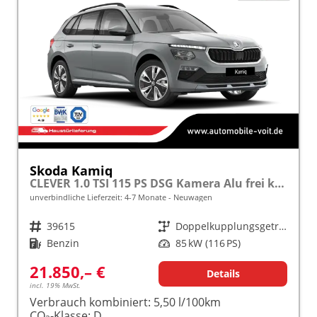
Skoda Kamiq
CLEVER 1.0 TSI 115 PS DSG Kamera Alu frei konfigurierbar!
unverbindliche Lieferzeit: 4-7 Monate
Neuwagen
Fahrzeugnr.
39615
Getriebe
Doppelkupplungsgetriebe (DSG)
Kraftstoff
Benzin
Leistung
85 kW (116 PS)
21.850,– €
Details
incl. 19% MwSt.
Verbrauch kombiniert:
5,50 l/100km
CO
-Klasse:
D