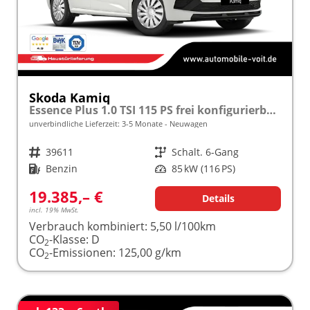
Skoda Kamiq
Essence Plus 1.0 TSI 115 PS frei konfigurierbar!
unverbindliche Lieferzeit: 3-5 Monate
Neuwagen
Fahrzeugnr.
39611
Getriebe
Schalt. 6-Gang
Kraftstoff
Benzin
Leistung
85 kW (116 PS)
19.385,– €
Details
incl. 19% MwSt.
Verbrauch kombiniert:
5,50 l/100km
CO
-Klasse:
D
2
CO
-Emissionen:
125,00 g/km
2