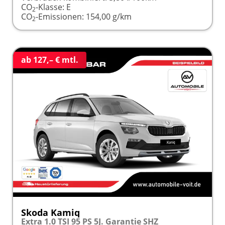
CO
-Klasse:
E
2
CO
-Emissionen:
154,00 g/km
2
ab 127,– € mtl.
Skoda Kamiq
Extra 1.0 TSI 95 PS 5J. Garantie SHZ