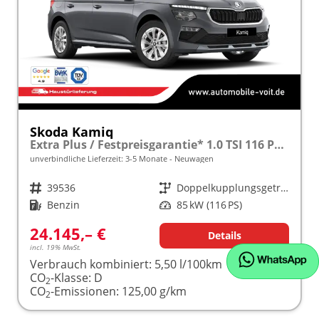
Skoda Kamiq
Extra Plus / Festpreisgarantie* 1.0 TSI 116 PS DSG frei konfigurierbar!
unverbindliche Lieferzeit: 3-5 Monate
Neuwagen
Fahrzeugnr.
39536
Getriebe
Doppelkupplungsgetriebe (DSG)
Kraftstoff
Benzin
Leistung
85 kW (116 PS)
24.145,– €
Details
incl. 19% MwSt.
Verbrauch kombiniert:
5,50 l/100km
CO
-Klasse:
D
2
CO
-Emissionen:
125,00 g/km
2