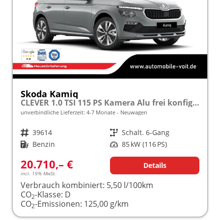
Skoda Kamiq
CLEVER 1.0 TSI 115 PS Kamera Alu frei konfigurierbar!
unverbindliche Lieferzeit: 4-7 Monate
Neuwagen
Fahrzeugnr.
39614
Getriebe
Schalt. 6-Gang
Kraftstoff
Benzin
Leistung
85 kW (116 PS)
20.710,– €
Details
incl. 19% MwSt.
Verbrauch kombiniert:
5,50 l/100km
CO
-Klasse:
D
2
CO
-Emissionen:
125,00 g/km
2