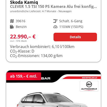
Skoda Kamiq
CLEVER 1.5 TSI 150 PS Kamera Alu frei konfigurierbar!
unverbindliche Lieferzeit: 4-7 Monate
Neuwagen
Fahrzeugnr.
39616
Getriebe
Schalt. 6-Gang
Kraftstoff
Benzin
Leistung
110 kW (150 PS)
22.990,– €
Details
incl. 19% MwSt.
Verbrauch kombiniert:
6,10 l/100km
CO
-Klasse:
D
2
CO
-Emissionen:
134,00 g/km
2
ab 159,– € mtl.