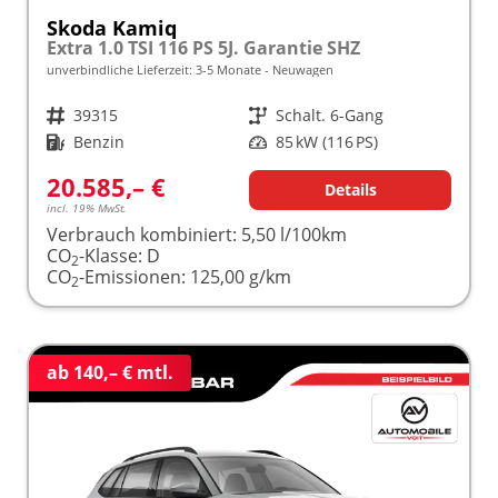
Skoda Kamiq
Extra 1.0 TSI 116 PS 5J. Garantie SHZ
unverbindliche Lieferzeit: 3-5 Monate
Neuwagen
Fahrzeugnr.
39315
Getriebe
Schalt. 6-Gang
Kraftstoff
Benzin
Leistung
85 kW (116 PS)
20.585,– €
Details
incl. 19% MwSt.
Verbrauch kombiniert:
5,50 l/100km
CO
-Klasse:
D
2
CO
-Emissionen:
125,00 g/km
2
ab 140,– € mtl.