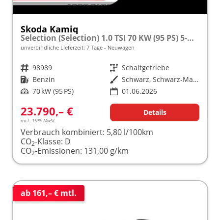
Skoda Kamiq
Selection (Selection) 1.0 TSI 70 KW (95 PS) 5-Gang Schaltgetriebe
unverbindliche Lieferzeit:
7 Tage
Neuwagen
Fahrzeugnr.
98989
Getriebe
Schaltgetriebe
Kraftstoff
Benzin
Außenfarbe
Schwarz, Schwarz-Magic Perleffekt (1Z)
Leistung
70 kW (95 PS)
01.06.2026
23.790,– €
Details
incl. 19% MwSt.
Verbrauch kombiniert:
5,80 l/100km
CO
-Klasse:
D
2
CO
-Emissionen:
131,00 g/km
2
ab 161,– € mtl.