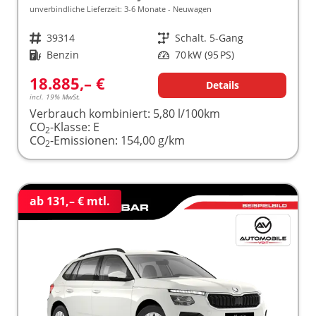
unverbindliche Lieferzeit: 3-6 Monate
Neuwagen
Fahrzeugnr.
39314
Getriebe
Schalt. 5-Gang
Kraftstoff
Benzin
Leistung
70 kW (95 PS)
18.885,– €
Details
incl. 19% MwSt.
Verbrauch kombiniert:
5,80 l/100km
CO
-Klasse:
E
2
CO
-Emissionen:
154,00 g/km
2
ab 131,– € mtl.