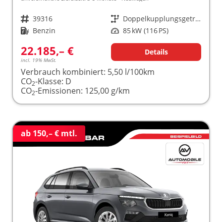
Fahrzeugnr.
39316
Getriebe
Doppelkupplungsgetriebe (DSG)
Kraftstoff
Benzin
Leistung
85 kW (116 PS)
22.185,– €
Details
incl. 19% MwSt.
Verbrauch kombiniert:
5,50 l/100km
CO
-Klasse:
D
2
CO
-Emissionen:
125,00 g/km
2
ab 150,– € mtl.