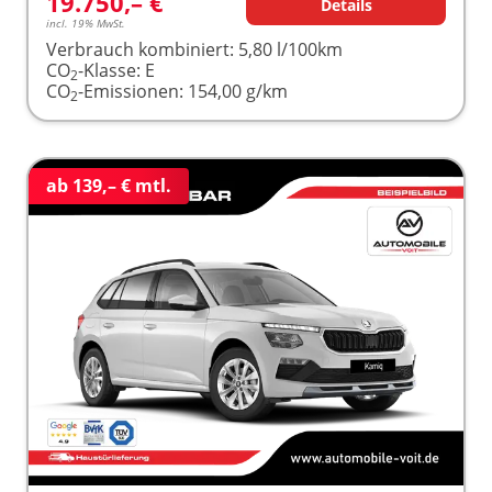
19.750,– €
Details
incl. 19% MwSt.
Verbrauch kombiniert:
5,80 l/100km
CO
-Klasse:
E
2
CO
-Emissionen:
154,00 g/km
2
ab 139,– € mtl.