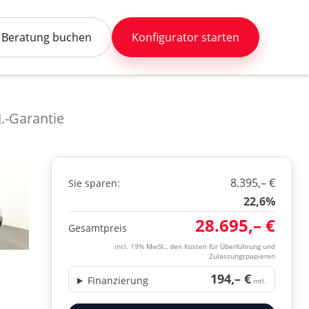
Beratung buchen
Konfigurator starten
J.-Garantie
8.395,– €
Sie sparen:
22,6%
28.695,– €
Gesamtpreis
incl. 19% MwSt., den Kosten für Überführung und
Zulassungspapieren
194,– €
Finanzierung
mtl.