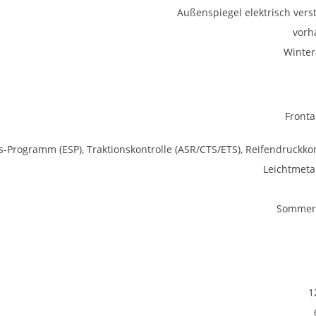
Außenspiegel elektrisch verst
vorh
Winter
Fronta
ts-Programm (ESP), Traktionskontrolle (ASR/CTS/ETS), Reifendruckkon
Leichtmetal
Sommerr
1