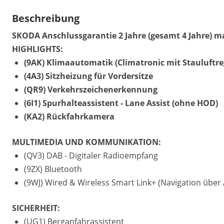
Beschreibung
SKODA Anschlussgarantie 2 Jahre (gesamt 4 Jahre) m
HIGHLIGHTS:
(9AK) Klimaautomatik (Climatronic mit Stauluftre
(4A3) Sitzheizung für Vordersitze
(QR9) Verkehrszeichenerkennung
(6I1) Spurhalteassistent - Lane Assist (ohne HOD)
(KA2) Rückfahrkamera
MULTIMEDIA UND KOMMUNIKATION:
(QV3) DAB - Digitaler Radioempfang
(9ZX) Bluetooth
(9WJ) Wired & Wireless Smart Link+ (Navigation übe
SICHERHEIT:
(UG1) Berganfahrassistent