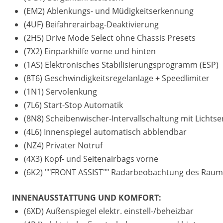
(EM2) Ablenkungs- und Müdigkeitserkennung
(4UF) Beifahrerairbag-Deaktivierung
(2H5) Drive Mode Select ohne Chassis Presets
(7X2) Einparkhilfe vorne und hinten
(1AS) Elektronisches Stabilisierungsprogramm (ESP)
(8T6) Geschwindigkeitsregelanlage + Speedlimiter
(1N1) Servolenkung
(7L6) Start-Stop Automatik
(8N8) Scheibenwischer-Intervallschaltung mit Lichts
(4L6) Innenspiegel automatisch abblendbar
(NZ4) Privater Notruf
(4X3) Kopf- und Seitenairbags vorne
(6K2) ""FRONT ASSIST"" Radarbeobachtung des Raums v
INNENAUSSTATTUNG UND KOMFORT:
(6XD) Außenspiegel elektr. einstell-/beheizbar