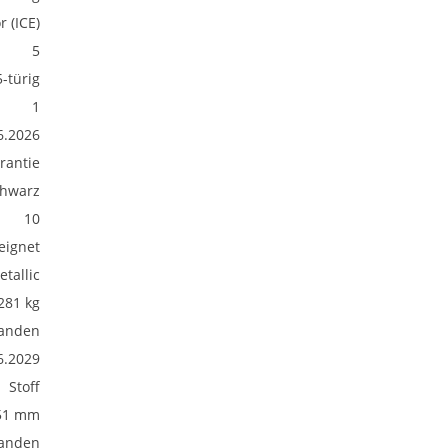
 (ICE)
5
5-türig
1
6.2026
rantie
hwarz
10
eignet
etallic
281 kg
anden
6.2029
Stoff
51 mm
anden