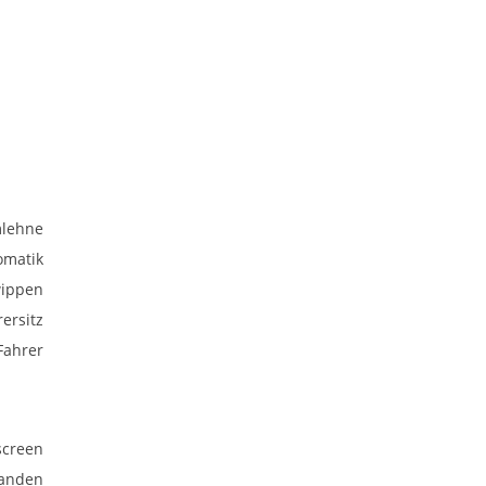
mlehne
omatik
wippen
rersitz
Fahrer
screen
anden