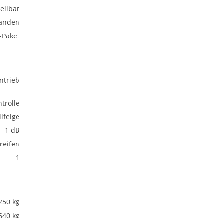
ellbar
anden
-Paket
ntrieb
trolle
lfelge
1 dB
eifen
1
250 kg
640 kg