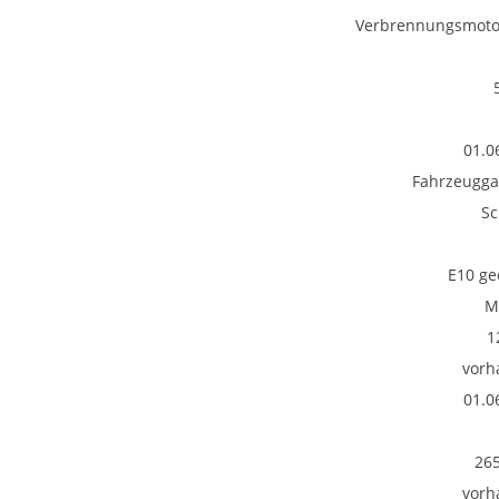
Verbrennungsmotor
01.0
Fahrzeugga
Sc
E10 ge
M
1
vorh
01.0
26
vorh