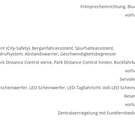
Freisprecheinrichtung, Blu
vorh
(City-Safety), Berganfahrassistent, Spurhalteassistent,
trufsystem, Abstandswarner, Geschwindigkeitsbegrenzer
rk Distance Control vorne, Park Distance Control hinten, Rückfahr
vorh
Servol
lscheinwerfer, LED-Scheinwerfer, LED-Tagfahrlicht, Voll-LED Schein
Rese
vorh
Zentralverriegelung mit Funkfernbed