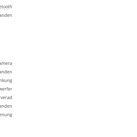
etooth
anden
kamera
anden
enkung
werfer
rverad
anden
ienung