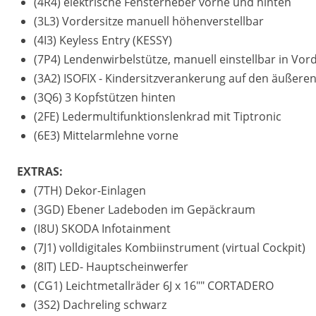
(4R4) elektrische Fensterheber vorne und hinten
(3L3) Vordersitze manuell höhenverstellbar
(4I3) Keyless Entry (KESSY)
(7P4) Lendenwirbelstütze, manuell einstellbar in Vor
(3A2) ISOFIX - Kindersitzverankerung auf den äußeren
(3Q6) 3 Kopfstützen hinten
(2FE) Ledermultifunktionslenkrad mit Tiptronic
(6E3) Mittelarmlehne vorne
EXTRAS:
(7TH) Dekor-Einlagen
(3GD) Ebener Ladeboden im Gepäckraum
(I8U) SKODA Infotainment
(7J1) volldigitales Kombiinstrument (virtual Cockpit)
(8IT) LED- Hauptscheinwerfer
(CG1) Leichtmetallräder 6J x 16"" CORTADERO
(3S2) Dachreling schwarz