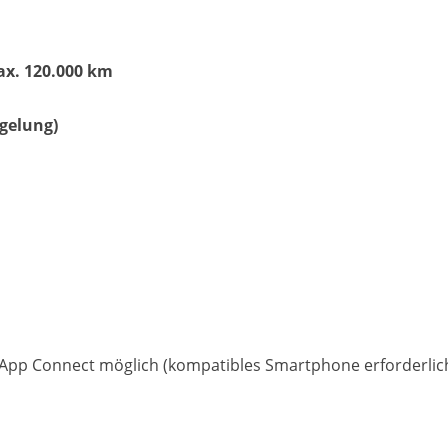
ax. 120.000 km
Matthias Voit
gelung)
Geschäftsführung / Inhaber
Festnetz
0961 381 762
E-Mail
m.voit@automobile-v
Termin buchen
r App Connect möglich (kompatibles Smartphone erforderlic