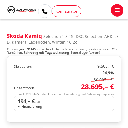
Konfigurator
Skoda Kamiq
Selection 1.5 TSI DSG Selection, AHK, LE
D, Kamera, Ladeboden, Winter, 16-Zoll
Fahrzeugnr.
:
91145
, unverbindliche Lieferzeit:
7 Tage
, Landesversion: RO -
Rumänien,
Fahrzeug mit Tageszulassung
, Zentrallager (extern)
9.505,– €
Sie sparen:
24,9%
30.095,– €
28.695,– €
Gesamtpreis
incl. 19% MwSt., den Kosten für Überführung und Zulassungspapieren
194,– €
mtl.
Finanzierung