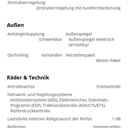
Zentralverriegelung
Zentralverriegelung mit Funkfernbedienung
Außen
Anhängerkupplung
Außenspiegel
Schwenkbar
Außenspiegel elektrisch
verstellbar
Dachreling
vorhanden
Herstellerpaket
Winter-Paket
Räder & Technik
Antriebsachse
Frontantrieb
Fahrwerk- und Regelungssysteme
Antiblockiersystem (ABS), Elektronisches Stabilitäts-
Programm (ESP), Traktionskontrolle (ASR/CTS/ETS),
Reifendruckkontrolle
Lautstärke externes Rollgeräusch der Reifen
1 dB
Reifentyp
Sommerreifen