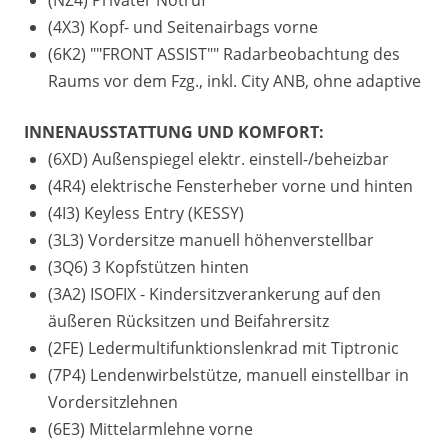
(4X3) Kopf- und Seitenairbags vorne
(6K2) ""FRONT ASSIST"" Radarbeobachtung des
Raums vor dem Fzg., inkl. City ANB, ohne adaptive
INNENAUSSTATTUNG UND KOMFORT:
(6XD) Außenspiegel elektr. einstell-/beheizbar
(4R4) elektrische Fensterheber vorne und hinten
(4I3) Keyless Entry (KESSY)
(3L3) Vordersitze manuell höhenverstellbar
(3Q6) 3 Kopfstützen hinten
(3A2) ISOFIX - Kindersitzverankerung auf den
äußeren Rücksitzen und Beifahrersitz
(2FE) Ledermultifunktionslenkrad mit Tiptronic
(7P4) Lendenwirbelstütze, manuell einstellbar in
Vordersitzlehnen
(6E3) Mittelarmlehne vorne