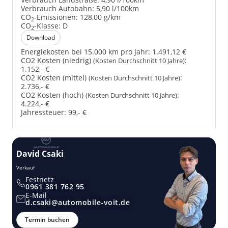
Verbrauch Autobahn:
5,90 l/100km
CO
-Emissionen:
128,00 g/km
2
CO
-Klasse:
D
2
Download
Energiekosten bei 15.000 km pro Jahr:
1.491,12 €
CO2 Kosten (niedrig)
:
(Kosten Durchschnitt 10 Jahre)
1.152,- €
CO2 Kosten (mittel)
:
(Kosten Durchschnitt 10 Jahre)
2.736,- €
CO2 Kosten (hoch)
:
(Kosten Durchschnitt 10 Jahre)
4.224,- €
Jahressteuer:
99,- €
David Csaki
T
Verkauf
Ver
Festnetz
0961 381 762 95
E-Mail
d.csaki@automobile-voit.de
Termin buchen