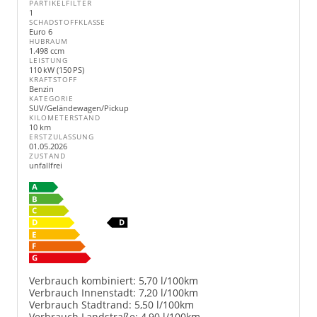
PARTIKELFILTER
1
SCHADSTOFFKLASSE
Euro 6
HUBRAUM
1.498 ccm
LEISTUNG
110 kW (150 PS)
KRAFTSTOFF
Benzin
KATEGORIE
SUV/Geländewagen/Pickup
KILOMETERSTAND
10 km
ERSTZULASSUNG
01.05.2026
ZUSTAND
unfallfrei
Verbrauch kombiniert:
5,70 l/100km
Verbrauch Innenstadt:
7,20 l/100km
Verbrauch Stadtrand:
5,50 l/100km
Verbrauch Landstraße:
4,90 l/100km