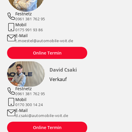
Festnetz
0961 381 762 95
Mobil
0175 991 93 86
E-Mail
t.moestel@automobile-voit.de
Online Termin
David Csaki
Verkauf
Festnetz
0961 381 762 95
Mobil
0170 300 14 24
E-Mail
d.csaki@automobile-voit.de
Online Termin