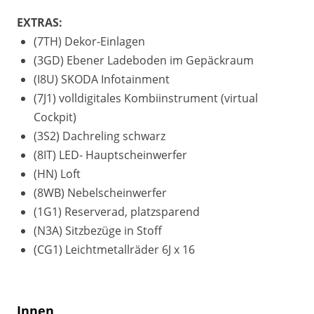
EXTRAS:
(7TH) Dekor-Einlagen
(3GD) Ebener Ladeboden im Gepäckraum
(I8U) SKODA Infotainment
(7J1) volldigitales Kombiinstrument (virtual
Cockpit)
(3S2) Dachreling schwarz
(8IT) LED- Hauptscheinwerfer
(HN) Loft
(8WB) Nebelscheinwerfer
(1G1) Reserverad, platzsparend
(N3A) Sitzbezüge in Stoff
(CG1) Leichtmetallräder 6J x 16
Innen