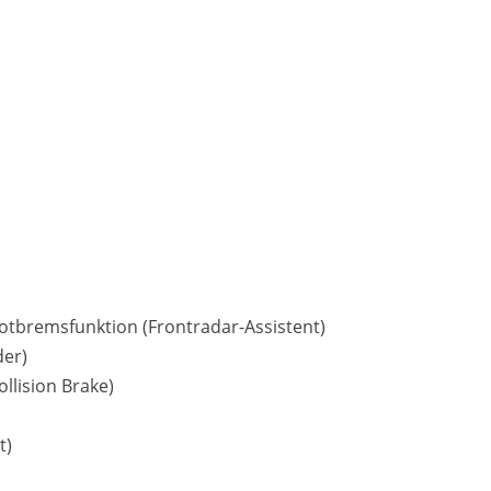
otbremsfunktion (Frontradar-Assistent)
der)
llision Brake)
t)