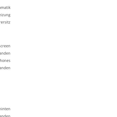
omatik
eizung
rersitz
screen
anden
phones
anden
hinten
anden