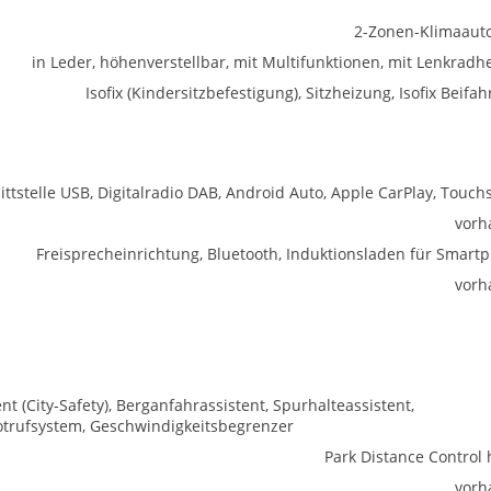
2-Zonen-Klimaaut
in Leder, höhenverstellbar, mit Multifunktionen, mit Lenkradh
Isofix (Kindersitzbefestigung), Sitzheizung, Isofix Beifah
ittstelle USB, Digitalradio DAB, Android Auto, Apple CarPlay, Touch
vorh
Freisprecheinrichtung, Bluetooth, Induktionsladen für Smart
vorh
(City-Safety), Berganfahrassistent, Spurhalteassistent,
trufsystem, Geschwindigkeitsbegrenzer
Park Distance Control 
vorh