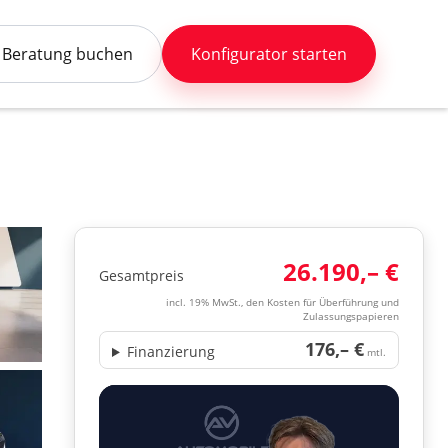
Beratung buchen
Konfigurator starten
26.190,– €
Gesamtpreis
incl. 19% MwSt., den Kosten für Überführung und
Zulassungspapieren
176,– €
Finanzierung
mtl.