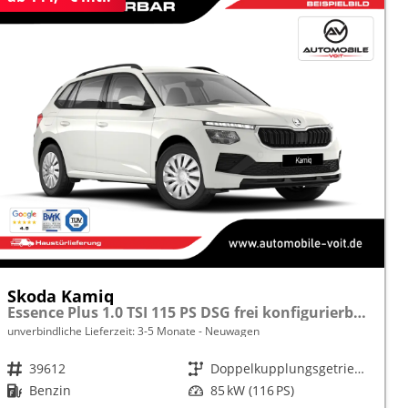
Skoda Kamiq
Essence Plus 1.0 TSI 115 PS DSG frei konfigurierbar!
unverbindliche Lieferzeit: 3-5 Monate
Neuwagen
Fahrzeugnr.
39612
Getriebe
Doppelkupplungsgetriebe (DSG)
Kraftstoff
Benzin
Leistung
85 kW (116 PS)