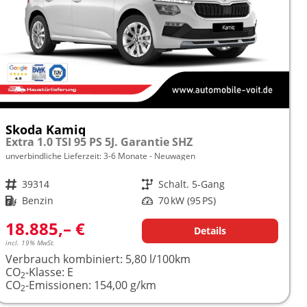
Skoda Kamiq
Extra 1.0 TSI 95 PS 5J. Garantie SHZ
unverbindliche Lieferzeit: 3-6 Monate
Neuwagen
Fahrzeugnr.
39314
Getriebe
Schalt. 5-Gang
Kraftstoff
Benzin
Leistung
70 kW (95 PS)
18.885,– €
Details
incl. 19% MwSt.
Verbrauch kombiniert:
5,80 l/100km
CO
-Klasse:
E
2
CO
-Emissionen:
154,00 g/km
2