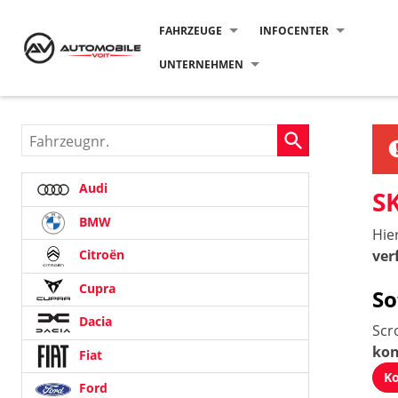
FAHRZEUGE
INFOCENTER
UNTERNEHMEN
Fahrzeugnr.
Audi
S
BMW
Hie
ver
Citroën
Cupra
So
Dacia
Scr
kon
Fiat
Ko
Ford