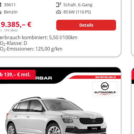
rzeugnr.
39611
Getriebe
Schalt. 6-Gang
raftstoff
Benzin
Leistung
85 kW (116 PS)
19.385,– €
Details
cl. 19% MwSt.
erbrauch kombiniert:
5,50 l/100km
CO
-Klasse:
D
2
CO
-Emissionen:
125,00 g/km
2
b 139,– € mtl.