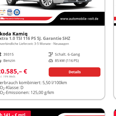
koda Kamiq
xtra 1.0 TSI 116 PS 5J. Garantie SHZ
nverbindliche Lieferzeit: 3-5 Monate
Neuwagen
rzeugnr.
39315
Getriebe
Schalt. 6-Gang
raftstoff
Benzin
Leistung
85 kW (116 PS)
20.585,– €
Details
cl. 19% MwSt.
erbrauch kombiniert:
5,50 l/100km
CO
-Klasse:
D
2
CO
-Emissionen:
125,00 g/km
2
b 141,– € mtl.