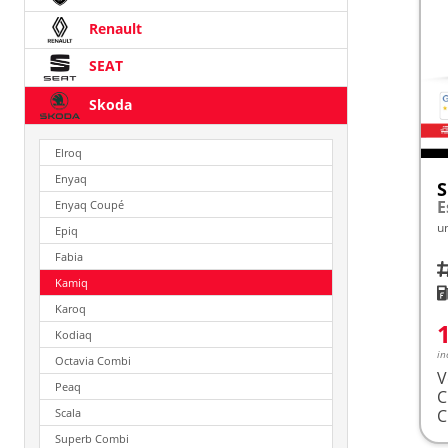
Renault
SEAT
Skoda
Elroq
Enyaq
S
E
Enyaq Coupé
u
Epiq
Fabia
Fah
Kamiq
K
Karoq
Kodiaq
in
Octavia Combi
V
Peaq
Scala
Superb Combi