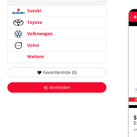
Suzuki
a
Toyota
Volkswagen
Volvo
Weitere
Favoritenliste (
0
)
Anmelden
S
E
u