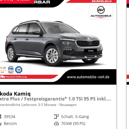
koda Kamiq
Extra Plus / Festpreisgarantie* 1.0 TSI 95 PS inkl. 5 J. Garantie frei konfigurierbar!
nverbindliche Lieferzeit: 3-5 Monate
Neuwagen
rzeugnr.
39534
Getriebe
Schalt. 5-Gang
raftstoff
Benzin
Leistung
70 kW (95 PS)