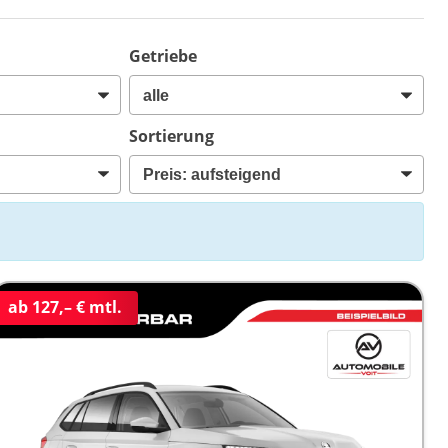
Getriebe
Sortierung
ab 127,– € mtl.