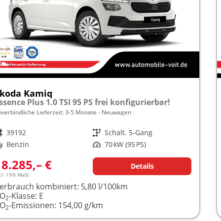
koda Kamiq
ssence Plus 1.0 TSI 95 PS frei konfigurierbar!
nverbindliche Lieferzeit: 3-5 Monate
Neuwagen
rzeugnr.
39192
Getriebe
Schalt. 5-Gang
raftstoff
Benzin
Leistung
70 kW (95 PS)
18.285,– €
Details
cl. 19% MwSt.
erbrauch kombiniert:
5,80 l/100km
CO
-Klasse:
E
2
CO
-Emissionen:
154,00 g/km
2