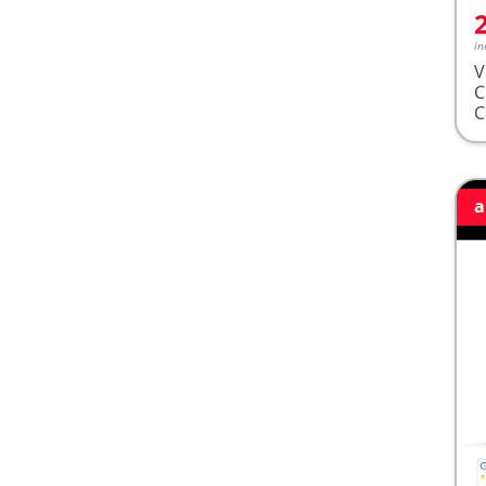
in
V
a