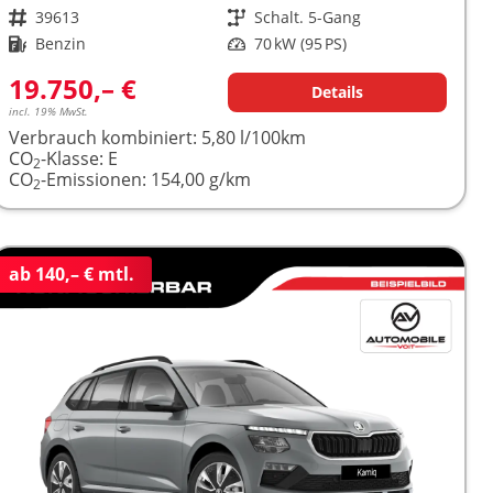
Fahrzeugnr.
39613
Getriebe
Schalt. 5-Gang
Kraftstoff
Benzin
Leistung
70 kW (95 PS)
19.750,– €
Details
incl. 19% MwSt.
Verbrauch kombiniert:
5,80 l/100km
CO
-Klasse:
E
2
CO
-Emissionen:
154,00 g/km
2
ab 140,– € mtl.