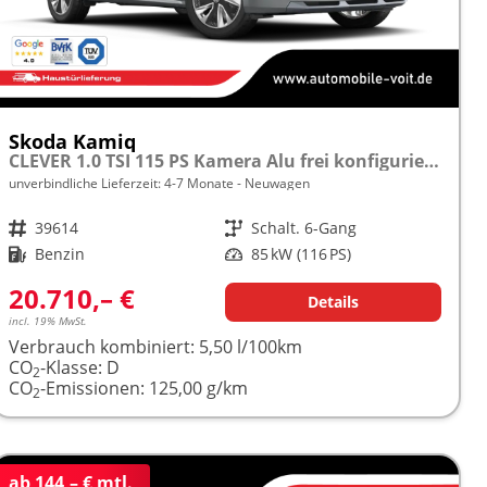
Skoda Kamiq
CLEVER 1.0 TSI 115 PS Kamera Alu frei konfigurierbar!
unverbindliche Lieferzeit: 4-7 Monate
Neuwagen
Fahrzeugnr.
39614
Getriebe
Schalt. 6-Gang
Kraftstoff
Benzin
Leistung
85 kW (116 PS)
20.710,– €
Details
incl. 19% MwSt.
Verbrauch kombiniert:
5,50 l/100km
CO
-Klasse:
D
2
CO
-Emissionen:
125,00 g/km
2
ab 144,– € mtl.