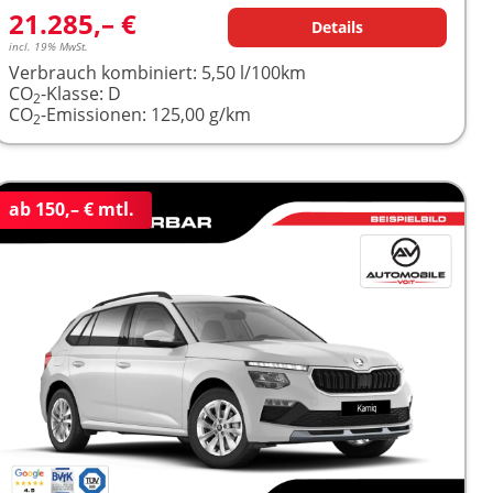
21.285,– €
Details
incl. 19% MwSt.
Verbrauch kombiniert:
5,50 l/100km
CO
-Klasse:
D
2
CO
-Emissionen:
125,00 g/km
2
ab 150,– € mtl.