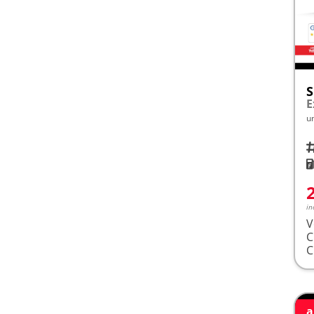
S
E
u
Fah
K
in
V
a