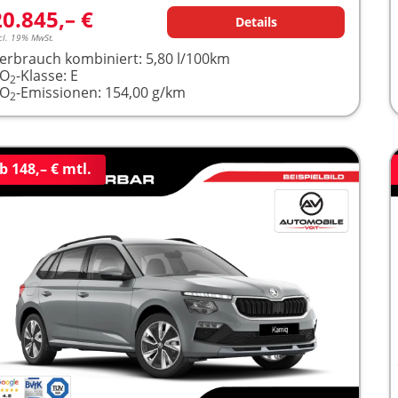
20.845,– €
Details
cl. 19% MwSt.
erbrauch kombiniert:
5,80 l/100km
CO
-Klasse:
E
2
CO
-Emissionen:
154,00 g/km
2
b 148,– € mtl.