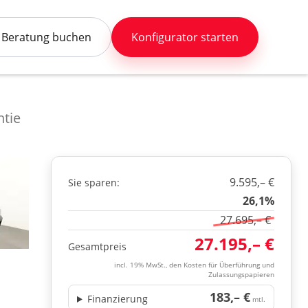
Beratung buchen
Konfigurator starten
ntie
9.595,– €
Sie sparen:
26,1%
27.695,– €
27.195,– €
Gesamtpreis
incl. 19% MwSt., den Kosten für Überführung und
Zulassungspapieren
183,– €
Finanzierung
mtl.