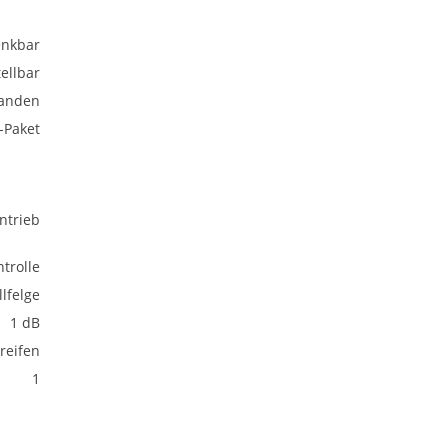
nkbar
ellbar
anden
-Paket
ntrieb
trolle
lfelge
1 dB
eifen
1