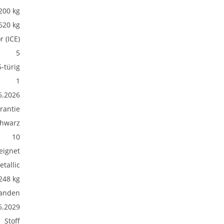
200 kg
620 kg
 (ICE)
5
5-türig
1
6.2026
rantie
hwarz
10
eignet
etallic
248 kg
anden
6.2029
Stoff