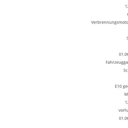
1
Verbrennungsmotor
01.0
Fahrzeugga
Sc
E10 ge
M
1
vorh
01.0