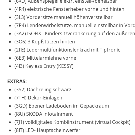
(6XD) Außenspiegel elektr. einstell-/beheizbar
(4R4) elektrische Fensterheber vorne und hinten
(3L3) Vordersitze manuell höhenverstellbar
(7P4) Lendenwirbelstütze, manuell einstellbar in Vor
(3A2) ISOFIX - Kindersitzverankerung auf den äußeren
(3Q6) 3 Kopfstützen hinten
(2FE) Ledermultifunktionslenkrad mit Tiptronic
(6E3) Mittelarmlehne vorne
(4I3) Keyless Entry (KESSY)
EXTRAS:
(3S2) Dachreling schwarz
(7TH) Dekor-Einlagen
(3GD) Ebener Ladeboden im Gepäckraum
(I8U) SKODA Infotainment
(7J1) volldigitales Kombiinstrument (virtual Cockpit)
(8IT) LED- Hauptscheinwerfer