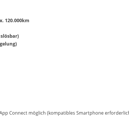
ax. 120.000km
slösbar)
Matthias Voit
gelung)
Geschäftsführung / Inhaber
Festnetz
0961 381 762
E-Mail
m.voit@automobile-v
Termin buchen
r App Connect möglich (kompatibles Smartphone erforderlic