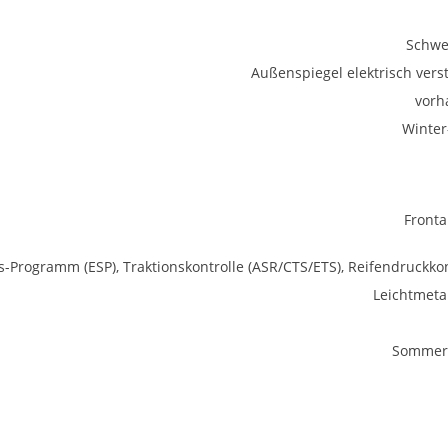
Schwe
Außenspiegel elektrisch verst
vorh
Winter
Fronta
ts-Programm (ESP), Traktionskontrolle (ASR/CTS/ETS), Reifendruckkon
Leichtmetal
Sommerr