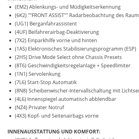
(EM2) Ablenkungs- und Müdigkeitserkennung
(6K2) ""FRONT ASSIST"" Radarbeobachtung des Raums v
(UG1) Berganfahrassistent
(4UF) Beifahrerairbag-Deaktivierung
(7X2) Einparkhilfe vorne und hinten
(1AS) Elektronisches Stabilisierungsprogramm (ESP)
(2H5) Drive Mode Select ohne Chassis Presets
(8T6) Geschwindigkeitsregelanlage + Speedlimiter
(1N1) Servolenkung
(7L6) Start-Stop Automatik
(8N8) Scheibenwischer-Intervallschaltung mit Lichts
(4L6) Innenspiegel automatisch abblendbar
(NZ4) Privater Notruf
(4X3) Kopf- und Seitenairbags vorne
INNENAUSSTATTUNG UND KOMFORT: