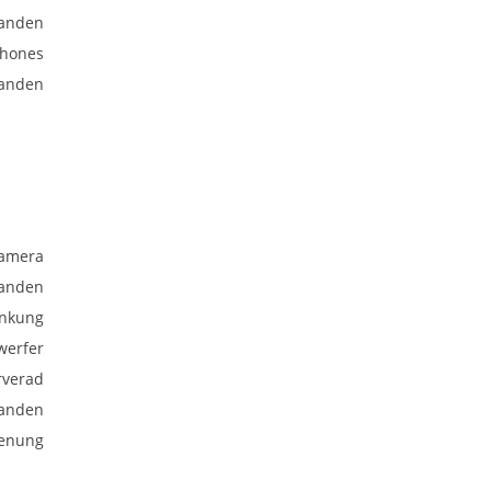
anden
phones
anden
kamera
anden
enkung
werfer
rverad
anden
ienung