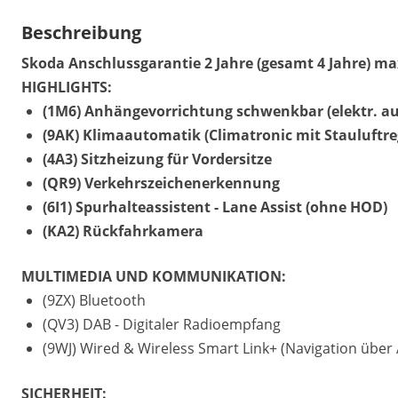
Beschreibung
Skoda Anschlussgarantie 2 Jahre (gesamt 4 Jahre) m
HIGHLIGHTS:
(1M6) Anhängevorrichtung schwenkbar (elektr. au
(9AK) Klimaautomatik (Climatronic mit Stauluftre
(4A3) Sitzheizung für Vordersitze
(QR9) Verkehrszeichenerkennung
(6I1) Spurhalteassistent - Lane Assist (ohne HOD)
(KA2) Rückfahrkamera
MULTIMEDIA UND KOMMUNIKATION:
(9ZX) Bluetooth
(QV3) DAB - Digitaler Radioempfang
(9WJ) Wired & Wireless Smart Link+ (Navigation übe
SICHERHEIT: