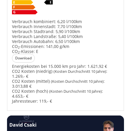
Verbrauch kombiniert:
6,20 l/100km
Verbrauch Innenstadt:
7,70 l/100km
Verbrauch Stadtrand:
5,90 l/100km
Verbrauch Landstraße:
5,40 l/100km
Verbrauch Autobahn:
6,50 l/100km
CO
-Emissionen:
141,00 g/km
2
CO
-Klasse:
E
2
Download
Energiekosten bei 15.000 km pro Jahr:
1.621,92 €
CO2 Kosten (niedrig)
:
(Kosten Durchschnitt 10 Jahre)
1.269,- €
CO2 Kosten (mittel)
:
(Kosten Durchschnitt 10 Jahre)
3.013,88 €
CO2 Kosten (hoch)
:
(Kosten Durchschnitt 10 Jahre)
4.653,- €
Jahressteuer:
119,- €
David Csaki
T