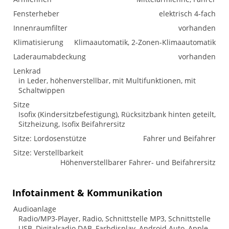
Fensterheber
elektrisch 4-fach
Innenraumfilter
vorhanden
Klimatisierung
Klimaautomatik, 2-Zonen-Klimaautomatik
Laderaumabdeckung
vorhanden
Lenkrad
in Leder, höhenverstellbar, mit Multifunktionen, mit
Schaltwippen
Sitze
Isofix (Kindersitzbefestigung), Rücksitzbank hinten geteilt,
Sitzheizung, Isofix Beifahrersitz
Sitze: Lordosenstütze
Fahrer und Beifahrer
Sitze: Verstellbarkeit
Höhenverstellbarer Fahrer- und Beifahrersitz
Infotainment & Kommunikation
Audioanlage
Radio/MP3-Player, Radio, Schnittstelle MP3, Schnittstelle
USB, Digitalradio DAB, Farbdisplay, Android Auto, Apple