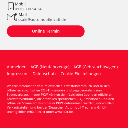
Mobil
0170 300 14 24
E-Mail
d.csaki@automobile-voit.de
Online Termin
Anmelden
AGB (Neufahrzeuge)
AGB (Gebrauchtwagen)
Impressum
Datenschutz
Cookie-Einstellungen
Weitere Informationen zum offiziellen Kraftstoffverbrauch und zu den
offiziellen spezifischen CO
-Emissionen und gegebenenfalls zum
2
Stromverbrauch neuer PKW können dem 'Leitfaden über den offiziellen
Kraftstoffverbrauch, die offiziellen spezifischen CO
-Emissionen und den
2
offiziellen Stromverbrauch neuer PKW' entnommen werden, der an allen
Verkaufsstellen und bei der 'Deutschen Automobil Treuhand GmbH'
unentgeltlich erhältlich ist unter www.dat.de.