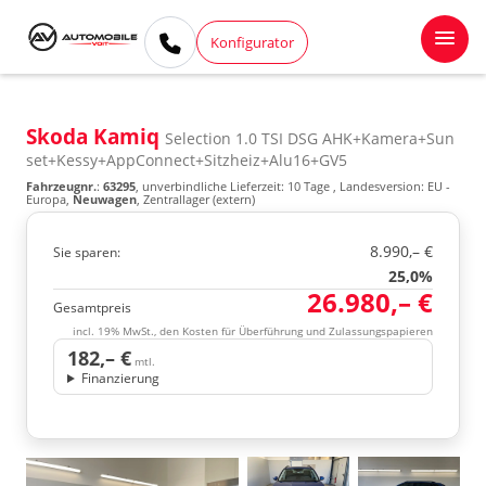
Konfigurator
Skoda Kamiq
Selection 1.0 TSI DSG AHK+Kamera+Sun
set+Kessy+AppConnect+Sitzheiz+Alu16+GV5
Fahrzeugnr.
:
63295
, unverbindliche Lieferzeit:
10 Tage
, Landesversion: EU -
Europa,
Neuwagen
, Zentrallager (extern)
8.990,– €
Sie sparen:
25,0%
26.980,– €
Gesamtpreis
incl. 19% MwSt., den Kosten für Überführung und Zulassungspapieren
182,– €
mtl.
Finanzierung