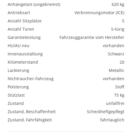
Anhängelast (ungebremst)
620 kg
Antriebsart
Verbrennungsmotor (ICE)
Anzahl Sitzplätze
5
Anzahl Türen
5-türig
Garantieleistung
Fahrzeuggarantie vom Hersteller
HU/AU neu
vorhanden
Innenausstattung
Schwarz
Kilometerstand
20
Lackierung
Metallic
Nichtraucher-Fahrzeug
vorhanden
Polsterung
Stoff
Stützlast
75 kg
Zustand
unfallfrei
Zustand, Beschaffenheit
Scheckheftgepflegt
Zustand, Fahrfähigkeit
fahrtauglich