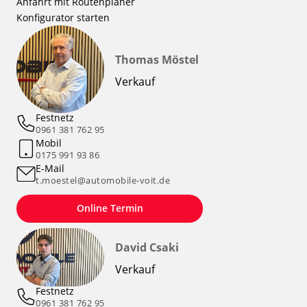
Anfahrt mit Routenplaner
Konfigurator starten
Thomas Möstel
Verkauf
Festnetz
0961 381 762 95
Mobil
0175 991 93 86
E-Mail
t.moestel@automobile-voit.de
Online Termin
David Csaki
Verkauf
Festnetz
0961 381 762 95