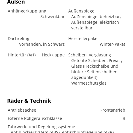
Außen
Anhängerkupplung
Außenspiegel
Schwenkbar
Außenspiegel beheizbar,
Außenspiegel elektrisch
verstellbar
Dachreling
Herstellerpaket
vorhanden, in Schwarz
Winter-Paket
Hintertür (Art)
Heckklappe
Scheiben, Verglasung
Getönte Scheiben, Privacy
Glass (Heckscheibe und
hintere Seitenscheiben
abgedunkelt),
Wärmeschutzglas
Räder & Technik
Antriebsachse
Frontantrieb
Externe Rollgeräuschklasse
B
Fahrwerk- und Regelungssysteme
Antiblockiersystem (ABS), Antischlupfregelung (ASR),