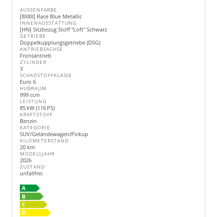
AUSSENFARBE
[8X8X] Race Blue Metallic
INNENAUSSTATTUNG
[HN] Sitzbezug Stoff "Loft" Schwarz
GETRIEBE
Doppelkupplungsgetriebe (DSG)
ANTRIEBSACHSE
Frontantrieb
ZYLINDER
3
SCHADSTOFFKLASSE
Euro 6
HUBRAUM
999 ccm
LEISTUNG
85 kW (116 PS)
KRAFTSTOFF
Benzin
KATEGORIE
SUV/Geländewagen/Pickup
KILOMETERSTAND
20 km
MODELLJAHR
2026
ZUSTAND
unfallfrei