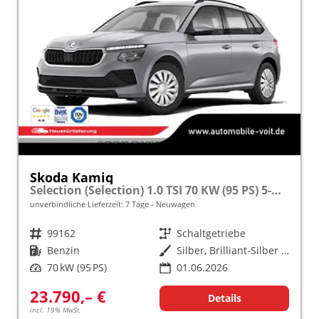
Skoda Kamiq
Selection (Selection) 1.0 TSI 70 KW (95 PS) 5-Gang Schaltgetriebe
unverbindliche Lieferzeit:
7 Tage
Neuwagen
Fahrzeugnr.
99162
Getriebe
Schaltgetriebe
Kraftstoff
Benzin
Außenfarbe
Silber, Brilliant-Silber Metallic (8E)
Leistung
70 kW (95 PS)
01.06.2026
23.790,– €
Details
incl. 19% MwSt.