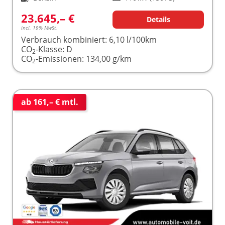
23.645,– €
Details
incl. 19% MwSt.
Verbrauch kombiniert:
6,10 l/100km
CO
-Klasse:
D
2
CO
-Emissionen:
134,00 g/km
2
ab 161,– € mtl.