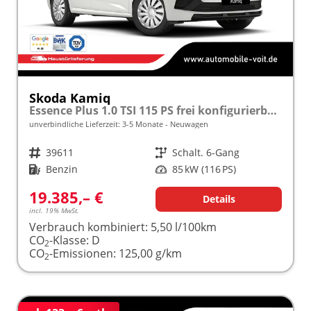
Skoda Kamiq
Essence Plus 1.0 TSI 115 PS frei konfigurierbar!
unverbindliche Lieferzeit: 3-5 Monate
Neuwagen
Fahrzeugnr.
39611
Getriebe
Schalt. 6-Gang
Kraftstoff
Benzin
Leistung
85 kW (116 PS)
19.385,– €
Details
incl. 19% MwSt.
Verbrauch kombiniert:
5,50 l/100km
CO
-Klasse:
D
2
CO
-Emissionen:
125,00 g/km
2