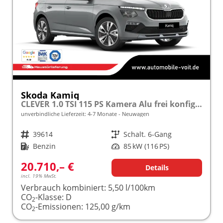
Skoda Kamiq
CLEVER 1.0 TSI 115 PS Kamera Alu frei konfigurierbar!
unverbindliche Lieferzeit: 4-7 Monate
Neuwagen
Fahrzeugnr.
39614
Getriebe
Schalt. 6-Gang
Kraftstoff
Benzin
Leistung
85 kW (116 PS)
20.710,– €
Details
incl. 19% MwSt.
Verbrauch kombiniert:
5,50 l/100km
CO
-Klasse:
D
2
CO
-Emissionen:
125,00 g/km
2