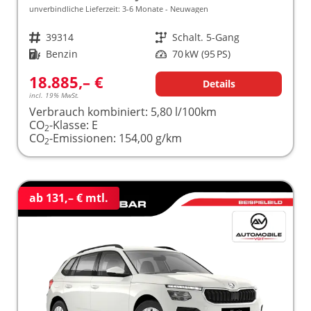
unverbindliche Lieferzeit: 3-6 Monate
Neuwagen
Fahrzeugnr.
39314
Getriebe
Schalt. 5-Gang
Kraftstoff
Benzin
Leistung
70 kW (95 PS)
18.885,– €
Details
incl. 19% MwSt.
Verbrauch kombiniert:
5,80 l/100km
CO
-Klasse:
E
2
CO
-Emissionen:
154,00 g/km
2
ab 131,– € mtl.