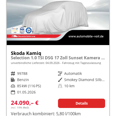
Skoda Kamiq
Selection 1.0 TSI DSG 17 Zoll Sunset Kamera PDC v+h
unverbindliche Lieferzeit:
04.09.2026
Fahrzeug mit Tageszulassung
Fahrzeugnr.
99788
Getriebe
Automatik
Kraftstoff
Benzin
Außenfarbe
Smokey Diamond Silber Metallic
Leistung
85 kW (116 PS)
Kilometerstand
10 km
01.05.2026
24.090,– €
Details
incl. 19% MwSt.
Verbrauch kombiniert:
5,80 l/100km