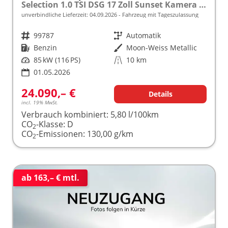
Selection 1.0 TSI DSG 17 Zoll Sunset Kamera PDC v+h
unverbindliche Lieferzeit:
04.09.2026
Fahrzeug mit Tageszulassung
Fahrzeugnr.
99787
Getriebe
Automatik
Kraftstoff
Benzin
Außenfarbe
Moon-Weiss Metallic
Leistung
85 kW (116 PS)
Kilometerstand
10 km
01.05.2026
24.090,– €
Details
incl. 19% MwSt.
Verbrauch kombiniert:
5,80 l/100km
CO
-Klasse:
D
2
CO
-Emissionen:
130,00 g/km
2
ab 163,– € mtl.