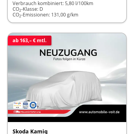
Verbrauch kombiniert:
5,80 l/100km
CO
-Klasse:
D
2
CO
-Emissionen:
131,00 g/km
2
ab 163,– € mtl.
Skoda Kamiq