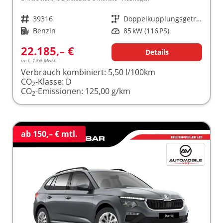
Fahrzeugnr.
39316
Getriebe
Doppelkupplungsgetriebe (DSG)
Kraftstoff
Benzin
Leistung
85 kW (116 PS)
22.185,– €
Details
incl. 19% MwSt.
Verbrauch kombiniert:
5,50 l/100km
CO
-Klasse:
D
2
CO
-Emissionen:
125,00 g/km
2
ab 150,– € mtl.