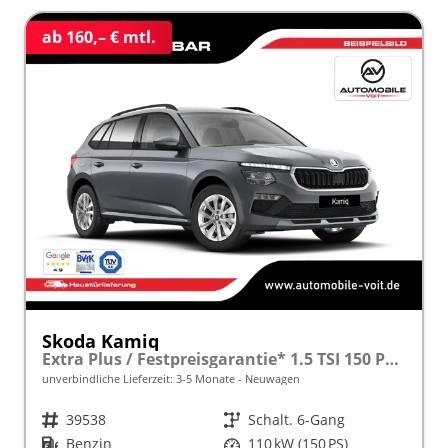
ab 160,– € mtl.
Skoda Kamiq
Extra Plus / Festpreisgarantie* 1.5 TSI 150 PS frei konfigurierbar!
unverbindliche Lieferzeit: 3-5 Monate
Neuwagen
Fahrzeugnr.
39538
Getriebe
Schalt. 6-Gang
Kraftstoff
Benzin
Leistung
110 kW (150 PS)