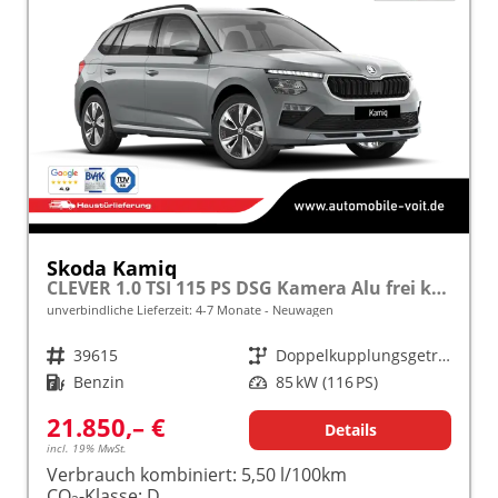
Skoda Kamiq
CLEVER 1.0 TSI 115 PS DSG Kamera Alu frei konfigurierbar!
unverbindliche Lieferzeit: 4-7 Monate
Neuwagen
Fahrzeugnr.
39615
Getriebe
Doppelkupplungsgetriebe (DSG)
Kraftstoff
Benzin
Leistung
85 kW (116 PS)
21.850,– €
Details
incl. 19% MwSt.
Verbrauch kombiniert:
5,50 l/100km
CO
-Klasse:
D