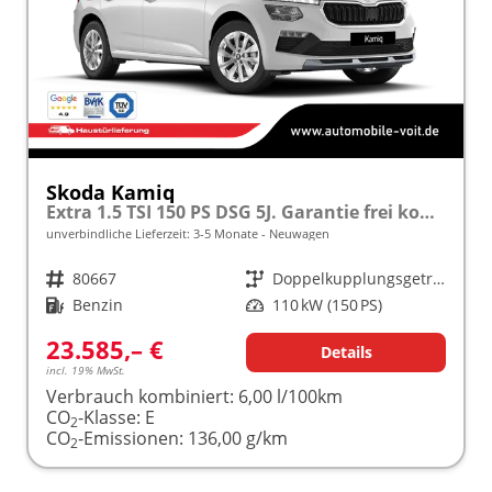
Skoda Kamiq
Extra 1.5 TSI 150 PS DSG 5J. Garantie frei konfigurierbar!
unverbindliche Lieferzeit: 3-5 Monate
Neuwagen
Fahrzeugnr.
80667
Getriebe
Doppelkupplungsgetriebe (DSG)
Kraftstoff
Benzin
Leistung
110 kW (150 PS)
23.585,– €
Details
incl. 19% MwSt.
Verbrauch kombiniert:
6,00 l/100km
CO
-Klasse:
E
2
CO
-Emissionen:
136,00 g/km
2