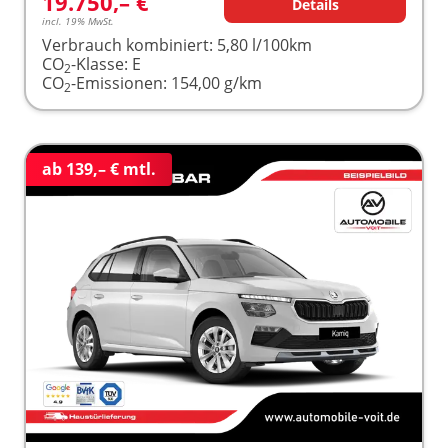
19.750,– €
Details
incl. 19% MwSt.
Verbrauch kombiniert:
5,80 l/100km
CO
-Klasse:
E
2
CO
-Emissionen:
154,00 g/km
2
ab 139,– € mtl.