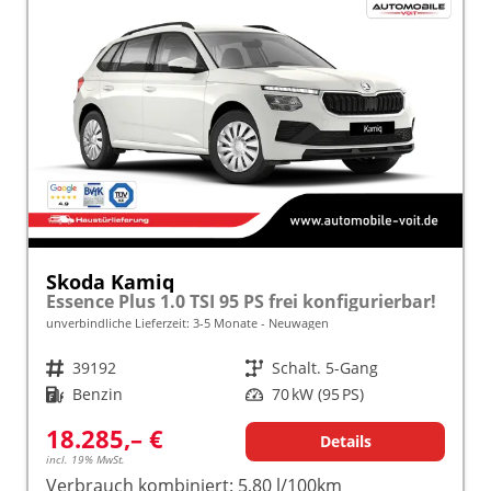
Skoda Kamiq
Essence Plus 1.0 TSI 95 PS frei konfigurierbar!
unverbindliche Lieferzeit: 3-5 Monate
Neuwagen
Fahrzeugnr.
39192
Getriebe
Schalt. 5-Gang
Kraftstoff
Benzin
Leistung
70 kW (95 PS)
18.285,– €
Details
incl. 19% MwSt.
Verbrauch kombiniert:
5,80 l/100km