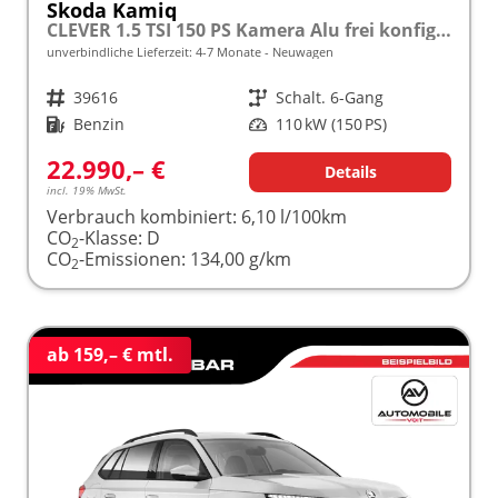
Skoda Kamiq
CLEVER 1.5 TSI 150 PS Kamera Alu frei konfigurierbar!
unverbindliche Lieferzeit: 4-7 Monate
Neuwagen
Fahrzeugnr.
39616
Getriebe
Schalt. 6-Gang
Kraftstoff
Benzin
Leistung
110 kW (150 PS)
22.990,– €
Details
incl. 19% MwSt.
Verbrauch kombiniert:
6,10 l/100km
CO
-Klasse:
D
2
CO
-Emissionen:
134,00 g/km
2
ab 159,– € mtl.