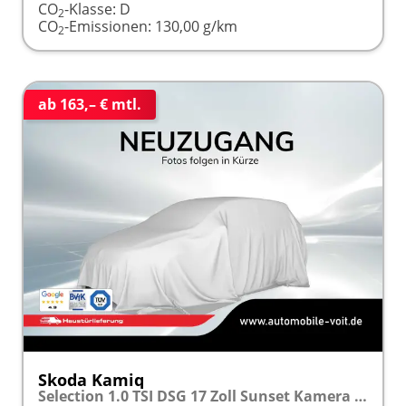
CO
-Klasse:
D
2
CO
-Emissionen:
130,00 g/km
2
ab 163,– € mtl.
Skoda Kamiq
Selection 1.0 TSI DSG 17 Zoll Sunset Kamera PDC v+h