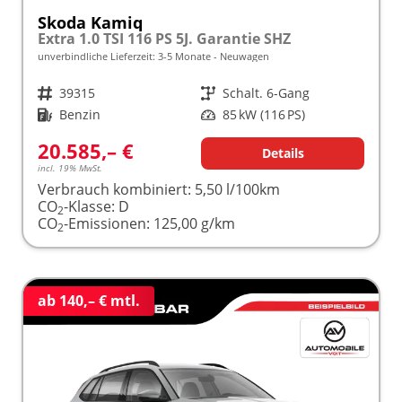
Skoda Kamiq
Extra 1.0 TSI 116 PS 5J. Garantie SHZ
unverbindliche Lieferzeit: 3-5 Monate
Neuwagen
Fahrzeugnr.
39315
Getriebe
Schalt. 6-Gang
Kraftstoff
Benzin
Leistung
85 kW (116 PS)
20.585,– €
Details
incl. 19% MwSt.
Verbrauch kombiniert:
5,50 l/100km
CO
-Klasse:
D
2
CO
-Emissionen:
125,00 g/km
2
ab 140,– € mtl.