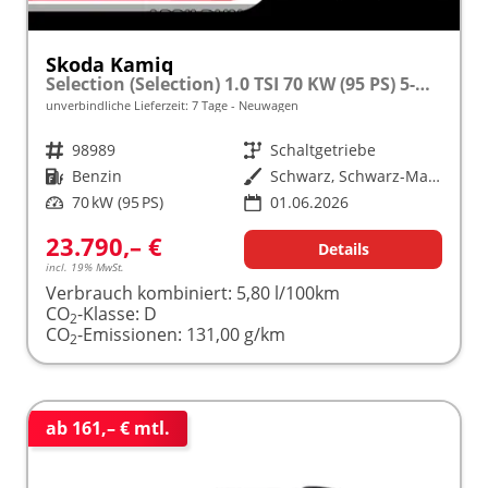
Skoda Kamiq
Selection (Selection) 1.0 TSI 70 KW (95 PS) 5-Gang Schaltgetriebe
unverbindliche Lieferzeit:
7 Tage
Neuwagen
Fahrzeugnr.
98989
Getriebe
Schaltgetriebe
Kraftstoff
Benzin
Außenfarbe
Schwarz, Schwarz-Magic Perleffekt (1Z)
Leistung
70 kW (95 PS)
01.06.2026
23.790,– €
Details
incl. 19% MwSt.
Verbrauch kombiniert:
5,80 l/100km
CO
-Klasse:
D
2
CO
-Emissionen:
131,00 g/km
2
ab 161,– € mtl.