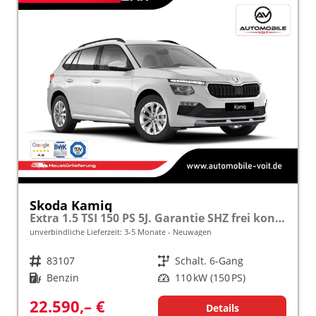
Skoda Kamiq
Extra 1.5 TSI 150 PS 5J. Garantie SHZ frei konfigurierbar!
unverbindliche Lieferzeit: 3-5 Monate
Neuwagen
Fahrzeugnr.
83107
Getriebe
Schalt. 6-Gang
Kraftstoff
Benzin
Leistung
110 kW (150 PS)
22.590,– €
Details