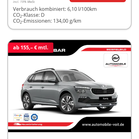
incl. 19% MwSt.
Verbrauch kombiniert:
6,10 l/100km
CO
-Klasse:
D
2
CO
-Emissionen:
134,00 g/km
2
ab 155,– € mtl.