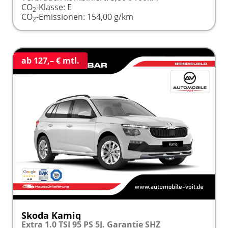
CO
-Klasse:
E
2
CO
-Emissionen:
154,00 g/km
2
ab 127,– € mtl.
Skoda Kamiq
Extra 1.0 TSI 95 PS 5J. Garantie SHZ