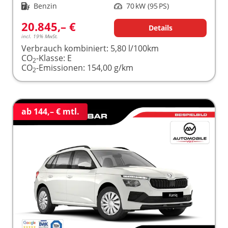
Kraftstoff
Benzin
Leistung
70 kW (95 PS)
20.845,– €
Details
incl. 19% MwSt.
Verbrauch kombiniert:
5,80 l/100km
CO
-Klasse:
E
2
CO
-Emissionen:
154,00 g/km
2
ab 144,– € mtl.