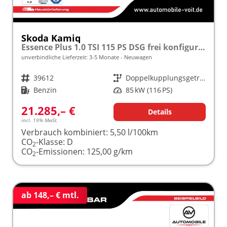
Skoda Kamiq
Essence Plus 1.0 TSI 115 PS DSG frei konfigurierbar!
unverbindliche Lieferzeit: 3-5 Monate
Neuwagen
Fahrzeugnr.
39612
Getriebe
Doppelkupplungsgetriebe (DSG)
Kraftstoff
Benzin
Leistung
85 kW (116 PS)
21.285,– €
Details
incl. 19% MwSt.
Verbrauch kombiniert:
5,50 l/100km
CO
-Klasse:
D
2
CO
-Emissionen:
125,00 g/km
2
ab 148,– € mtl.