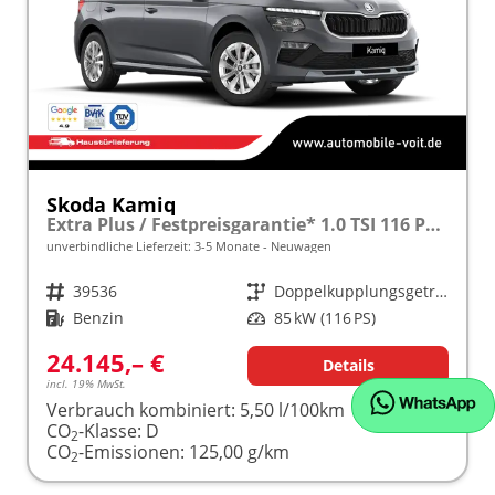
Skoda Kamiq
Extra Plus / Festpreisgarantie* 1.0 TSI 116 PS DSG frei konfigurierbar!
unverbindliche Lieferzeit: 3-5 Monate
Neuwagen
Fahrzeugnr.
39536
Getriebe
Doppelkupplungsgetriebe (DSG)
Kraftstoff
Benzin
Leistung
85 kW (116 PS)
24.145,– €
Details
incl. 19% MwSt.
Verbrauch kombiniert:
5,50 l/100km
CO
-Klasse:
D
2
CO
-Emissionen:
125,00 g/km
2