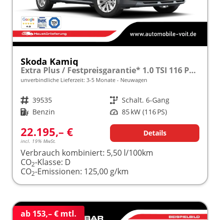
Skoda Kamiq
Extra Plus / Festpreisgarantie* 1.0 TSI 116 PS frei konfigurierbar!
unverbindliche Lieferzeit: 3-5 Monate
Neuwagen
Fahrzeugnr.
39535
Getriebe
Schalt. 6-Gang
Kraftstoff
Benzin
Leistung
85 kW (116 PS)
22.195,– €
Details
incl. 19% MwSt.
Verbrauch kombiniert:
5,50 l/100km
CO
-Klasse:
D
2
CO
-Emissionen:
125,00 g/km
2
ab 153,– € mtl.