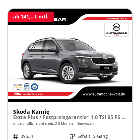
ab 141,– € mtl.
Skoda Kamiq
Extra Plus / Festpreisgarantie* 1.0 TSI 95 PS inkl. 5 J. Garantie frei konfigurierbar!
unverbindliche Lieferzeit: 3-5 Monate
Neuwagen
Fahrzeugnr.
39534
Getriebe
Schalt. 5-Gang