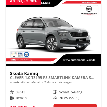
ab 133,– € mtl.
Skoda Kamiq
CLEVER 1.0 TSI 95 PS SMARTLINK KAMERA SHZ ALU PDC LED TEMPOMAT frei konfigurierbar!
unverbindliche Lieferzeit: 4-7 Monate
Neuwagen
Fahrzeugnr.
39613
Getriebe
Schalt. 5-Gang
Kraftstoff
Benzin
Leistung
70 kW (95 PS)