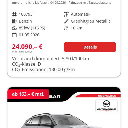
unverbindliche Lieferzeit:
04.09.2026
Fahrzeug mit Tageszulassung
Fahrzeugnr.
100793
Getriebe
Automatik
Kraftstoff
Benzin
Außenfarbe
Graphitgrau Metallic
Leistung
85 kW (116 PS)
Kilometerstand
10 km
01.05.2026
24.090,– €
Details
incl. 19% MwSt.
Verbrauch kombiniert:
5,80 l/100km
CO
-Klasse:
D
2
CO
-Emissionen:
130,00 g/km
2
ab 163,– € mtl.