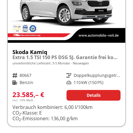
Skoda Kamiq
Extra 1.5 TSI 150 PS DSG 5J. Garantie frei konfigurierbar!
unverbindliche Lieferzeit: 3-5 Monate
Neuwagen
Fahrzeugnr.
80667
Getriebe
Doppelkupplungsgetriebe (DSG)
Kraftstoff
Benzin
Leistung
110 kW (150 PS)
23.585,– €
Details
incl. 19% MwSt.
Verbrauch kombiniert:
6,00 l/100km
CO
-Klasse:
E
2
CO
-Emissionen:
136,00 g/km
2