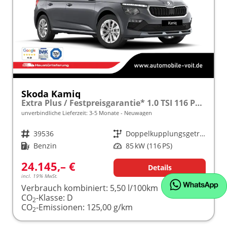
Skoda Kamiq
Extra Plus / Festpreisgarantie* 1.0 TSI 116 PS DSG frei konfigurierbar!
unverbindliche Lieferzeit: 3-5 Monate
Neuwagen
Fahrzeugnr.
39536
Getriebe
Doppelkupplungsgetriebe (DSG)
Kraftstoff
Benzin
Leistung
85 kW (116 PS)
24.145,– €
Details
incl. 19% MwSt.
Verbrauch kombiniert:
5,50 l/100km
CO
-Klasse:
D
2
CO
-Emissionen:
125,00 g/km
2