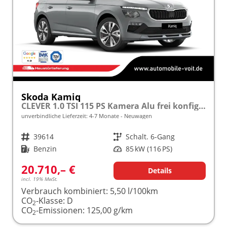
Skoda Kamiq
CLEVER 1.0 TSI 115 PS Kamera Alu frei konfigurierbar!
unverbindliche Lieferzeit: 4-7 Monate
Neuwagen
Fahrzeugnr.
39614
Getriebe
Schalt. 6-Gang
Kraftstoff
Benzin
Leistung
85 kW (116 PS)
20.710,– €
Details
incl. 19% MwSt.
Verbrauch kombiniert:
5,50 l/100km
CO
-Klasse:
D
2
CO
-Emissionen:
125,00 g/km
2