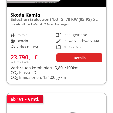
Skoda Kamiq
Selection (Selection) 1.0 TSI 70 KW (95 PS) 5-Gang Schaltgetriebe
unverbindliche Lieferzeit:
7 Tage
Neuwagen
Fahrzeugnr.
98989
Getriebe
Schaltgetriebe
Kraftstoff
Benzin
Außenfarbe
Schwarz, Schwarz-Magic Perleffekt (1Z)
Leistung
70 kW (95 PS)
01.06.2026
23.790,– €
Details
incl. 19% MwSt.
Verbrauch kombiniert:
5,80 l/100km
CO
-Klasse:
D
2
CO
-Emissionen:
131,00 g/km
2
ab 161,– € mtl.