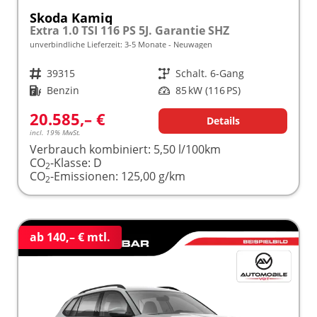
Skoda Kamiq
Extra 1.0 TSI 116 PS 5J. Garantie SHZ
unverbindliche Lieferzeit: 3-5 Monate
Neuwagen
Fahrzeugnr.
39315
Getriebe
Schalt. 6-Gang
Kraftstoff
Benzin
Leistung
85 kW (116 PS)
20.585,– €
Details
incl. 19% MwSt.
Verbrauch kombiniert:
5,50 l/100km
CO
-Klasse:
D
2
CO
-Emissionen:
125,00 g/km
2
ab 140,– € mtl.