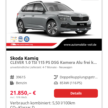
Skoda Kamiq
CLEVER 1.0 TSI 115 PS DSG Kamera Alu frei konfigurierbar!
unverbindliche Lieferzeit: 4-7 Monate
Neuwagen
Fahrzeugnr.
39615
Getriebe
Doppelkupplungsgetriebe (DSG)
Kraftstoff
Benzin
Leistung
85 kW (116 PS)
21.850,– €
Details
incl. 19% MwSt.
Verbrauch kombiniert:
5,50 l/100km
CO
-Klasse:
D