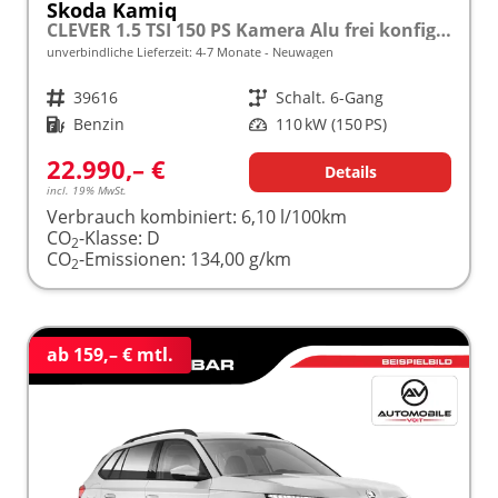
Skoda Kamiq
CLEVER 1.5 TSI 150 PS Kamera Alu frei konfigurierbar!
unverbindliche Lieferzeit: 4-7 Monate
Neuwagen
Fahrzeugnr.
39616
Getriebe
Schalt. 6-Gang
Kraftstoff
Benzin
Leistung
110 kW (150 PS)
22.990,– €
Details
incl. 19% MwSt.
Verbrauch kombiniert:
6,10 l/100km
CO
-Klasse:
D
2
CO
-Emissionen:
134,00 g/km
2
ab 159,– € mtl.