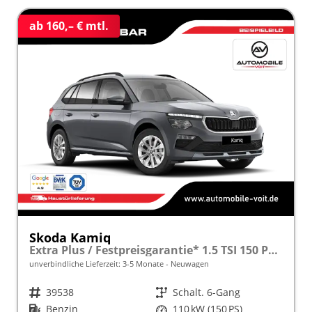
ab 160,– € mtl.
Skoda Kamiq
Extra Plus / Festpreisgarantie* 1.5 TSI 150 PS frei konfigurierbar!
unverbindliche Lieferzeit: 3-5 Monate
Neuwagen
Fahrzeugnr.
39538
Getriebe
Schalt. 6-Gang
Kraftstoff
Benzin
Leistung
110 kW (150 PS)