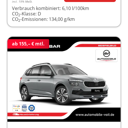
incl. 19% MwSt.
Verbrauch kombiniert:
6,10 l/100km
CO
-Klasse:
D
2
CO
-Emissionen:
134,00 g/km
2
ab 155,– € mtl.