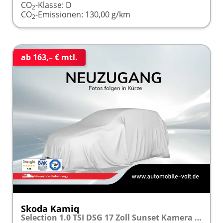
CO
-Klasse:
D
2
CO
-Emissionen:
130,00 g/km
2
ab 163,– € mtl.
Skoda Kamiq
Selection 1.0 TSI DSG 17 Zoll Sunset Kamera PDC v+h