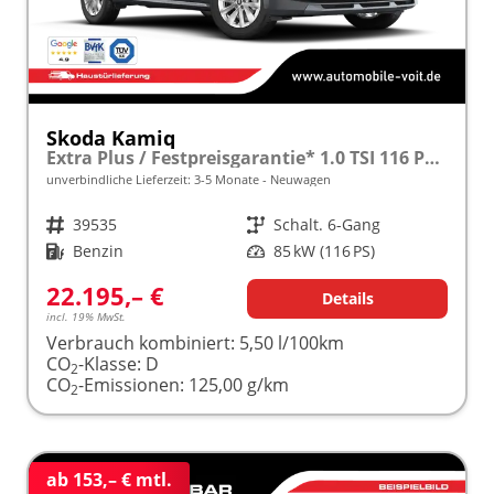
Skoda Kamiq
Extra Plus / Festpreisgarantie* 1.0 TSI 116 PS frei konfigurierbar!
unverbindliche Lieferzeit: 3-5 Monate
Neuwagen
Fahrzeugnr.
39535
Getriebe
Schalt. 6-Gang
Kraftstoff
Benzin
Leistung
85 kW (116 PS)
22.195,– €
Details
incl. 19% MwSt.
Verbrauch kombiniert:
5,50 l/100km
CO
-Klasse:
D
2
CO
-Emissionen:
125,00 g/km
2
ab 153,– € mtl.