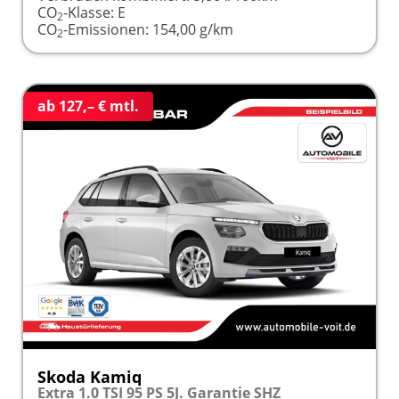
CO
-Klasse:
E
2
CO
-Emissionen:
154,00 g/km
2
ab 127,– € mtl.
Skoda Kamiq
Extra 1.0 TSI 95 PS 5J. Garantie SHZ