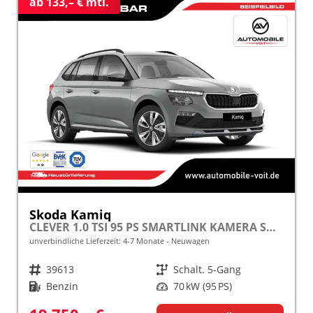
ab 133,– € mtl.
Skoda Kamiq
CLEVER 1.0 TSI 95 PS SMARTLINK KAMERA SHZ ALU PDC LED TEMPOMAT frei konfigurierbar!
unverbindliche Lieferzeit: 4-7 Monate
Neuwagen
Fahrzeugnr.
39613
Getriebe
Schalt. 5-Gang
Kraftstoff
Benzin
Leistung
70 kW (95 PS)