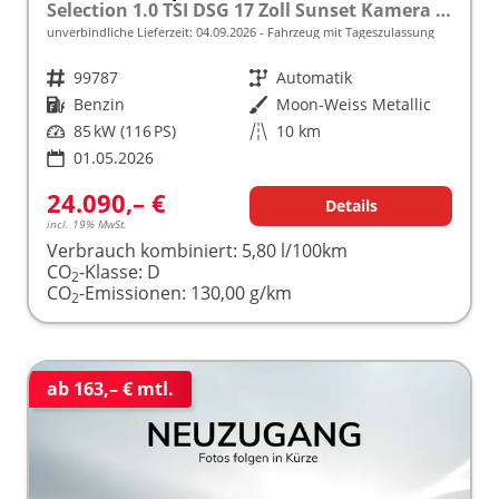
Selection 1.0 TSI DSG 17 Zoll Sunset Kamera PDC v+h
unverbindliche Lieferzeit:
04.09.2026
Fahrzeug mit Tageszulassung
Fahrzeugnr.
99787
Getriebe
Automatik
Kraftstoff
Benzin
Außenfarbe
Moon-Weiss Metallic
Leistung
85 kW (116 PS)
Kilometerstand
10 km
01.05.2026
24.090,– €
Details
incl. 19% MwSt.
Verbrauch kombiniert:
5,80 l/100km
CO
-Klasse:
D
2
CO
-Emissionen:
130,00 g/km
2
ab 163,– € mtl.