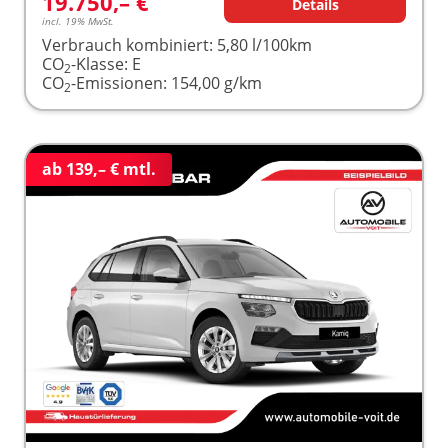
19.750,– €
Details
incl. 19% MwSt.
Verbrauch kombiniert:
5,80 l/100km
CO
-Klasse:
E
2
CO
-Emissionen:
154,00 g/km
2
ab 139,– € mtl.