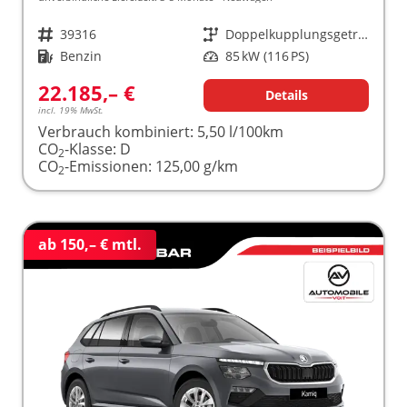
Fahrzeugnr.
39316
Getriebe
Doppelkupplungsgetriebe (DSG)
Kraftstoff
Benzin
Leistung
85 kW (116 PS)
22.185,– €
Details
incl. 19% MwSt.
Verbrauch kombiniert:
5,50 l/100km
CO
-Klasse:
D
2
CO
-Emissionen:
125,00 g/km
2
ab 150,– € mtl.