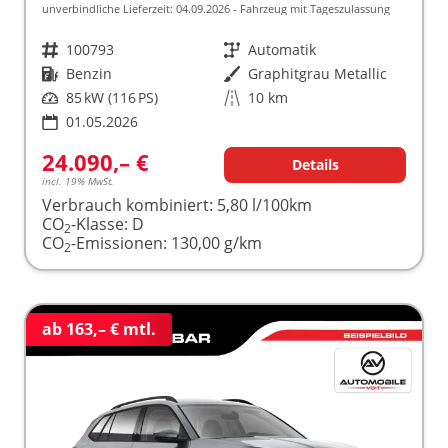
unverbindliche Lieferzeit:
04.09.2026
Fahrzeug mit Tageszulassung
Fahrzeugnr.
100793
Getriebe
Automatik
Kraftstoff
Benzin
Außenfarbe
Graphitgrau Metallic
Leistung
85 kW (116 PS)
Kilometerstand
10 km
01.05.2026
24.090,– €
Details
incl. 19% MwSt.
Verbrauch kombiniert:
5,80 l/100km
CO
-Klasse:
D
2
CO
-Emissionen:
130,00 g/km
2
ab 163,– € mtl.