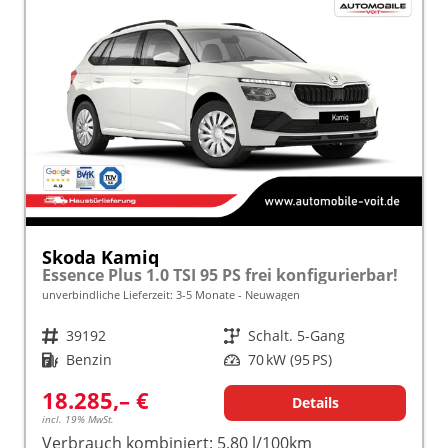
Skoda Kamiq
Essence Plus 1.0 TSI 95 PS frei konfigurierbar!
unverbindliche Lieferzeit: 3-5 Monate
Neuwagen
Fahrzeugnr.
39192
Getriebe
Schalt. 5-Gang
Kraftstoff
Benzin
Leistung
70 kW (95 PS)
18.285,– €
Details
incl. 19% MwSt.
Verbrauch kombiniert:
5,80 l/100km