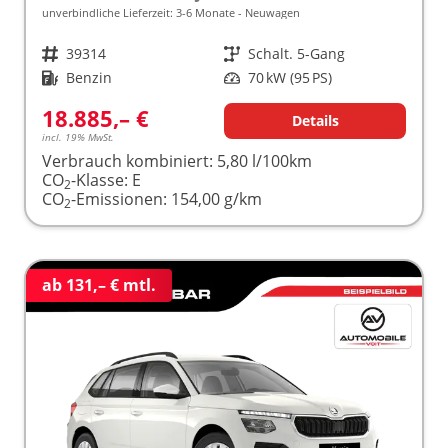
unverbindliche Lieferzeit: 3-6 Monate
Neuwagen
Fahrzeugnr.
39314
Getriebe
Schalt. 5-Gang
Kraftstoff
Benzin
Leistung
70 kW (95 PS)
18.885,– €
Details
incl. 19% MwSt.
Verbrauch kombiniert:
5,80 l/100km
CO
-Klasse:
E
2
CO
-Emissionen:
154,00 g/km
2
ab 131,– € mtl.