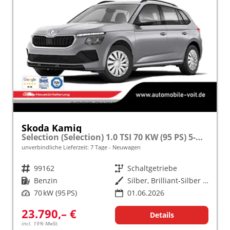
Skoda Kamiq
Selection (Selection) 1.0 TSI 70 KW (95 PS) 5-Gang Schaltgetriebe
unverbindliche Lieferzeit:
7 Tage
Neuwagen
Fahrzeugnr.
99162
Getriebe
Schaltgetriebe
Kraftstoff
Benzin
Außenfarbe
Silber, Brilliant-Silber Metallic (8E)
Leistung
70 kW (95 PS)
01.06.2026
23.790,– €
Details
incl. 19% MwSt.