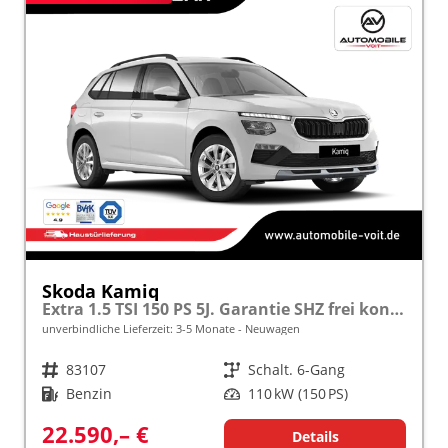
Skoda Kamiq
Extra 1.5 TSI 150 PS 5J. Garantie SHZ frei konfigurierbar!
unverbindliche Lieferzeit: 3-5 Monate
Neuwagen
Fahrzeugnr.
83107
Getriebe
Schalt. 6-Gang
Kraftstoff
Benzin
Leistung
110 kW (150 PS)
22.590,– €
Details