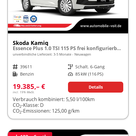
Skoda Kamiq
Essence Plus 1.0 TSI 115 PS frei konfigurierbar!
unverbindliche Lieferzeit: 3-5 Monate
Neuwagen
Fahrzeugnr.
39611
Getriebe
Schalt. 6-Gang
Kraftstoff
Benzin
Leistung
85 kW (116 PS)
19.385,– €
Details
incl. 19% MwSt.
Verbrauch kombiniert:
5,50 l/100km
CO
-Klasse:
D
2
CO
-Emissionen:
125,00 g/km
2