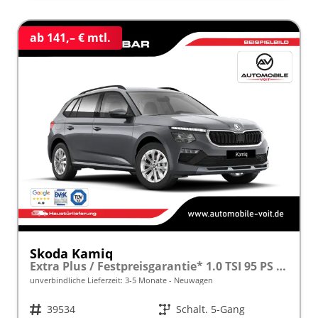
ab 141,– € mtl.
Skoda Kamiq
Extra Plus / Festpreisgarantie* 1.0 TSI 95 PS inkl. 5 J. Garantie frei konfigurierbar!
unverbindliche Lieferzeit: 3-5 Monate
Neuwagen
Fahrzeugnr.
39534
Getriebe
Schalt. 5-Gang