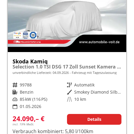
Skoda Kamiq
Selection 1.0 TSI DSG 17 Zoll Sunset Kamera PDC v+h
unverbindliche Lieferzeit:
04.09.2026
Fahrzeug mit Tageszulassung
Fahrzeugnr.
99788
Getriebe
Automatik
Kraftstoff
Benzin
Außenfarbe
Smokey Diamond Silber Metallic
Leistung
85 kW (116 PS)
Kilometerstand
10 km
01.05.2026
24.090,– €
Details
incl. 19% MwSt.
Verbrauch kombiniert:
5,80 l/100km