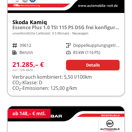
Skoda Kamiq
Essence Plus 1.0 TSI 115 PS DSG frei konfigurierbar!
unverbindliche Lieferzeit: 3-5 Monate
Neuwagen
Fahrzeugnr.
39612
Getriebe
Doppelkupplungsgetriebe (DSG)
Kraftstoff
Benzin
Leistung
85 kW (116 PS)
21.285,– €
Details
incl. 19% MwSt.
Verbrauch kombiniert:
5,50 l/100km
CO
-Klasse:
D
2
CO
-Emissionen:
125,00 g/km
2
ab 148,– € mtl.