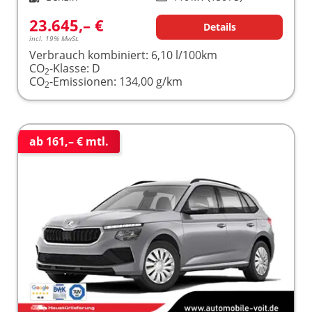
23.645,– €
Details
incl. 19% MwSt.
Verbrauch kombiniert:
6,10 l/100km
CO
-Klasse:
D
2
CO
-Emissionen:
134,00 g/km
2
ab 161,– € mtl.