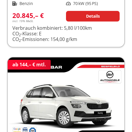
Kraftstoff
Benzin
Leistung
70 kW (95 PS)
20.845,– €
Details
incl. 19% MwSt.
Verbrauch kombiniert:
5,80 l/100km
CO
-Klasse:
E
2
CO
-Emissionen:
154,00 g/km
2
ab 144,– € mtl.