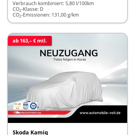
Verbrauch kombiniert:
5,80 l/100km
CO
-Klasse:
D
2
CO
-Emissionen:
131,00 g/km
2
ab 163,– € mtl.
Skoda Kamiq