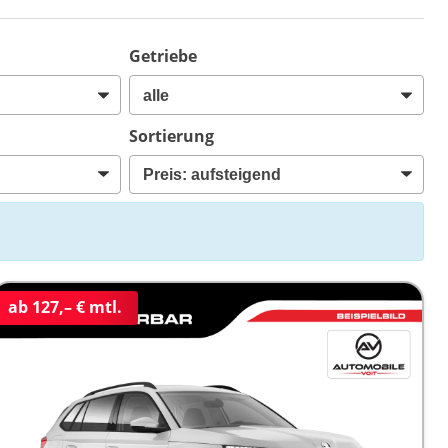
Getriebe
Sortierung
ab 127,– € mtl.