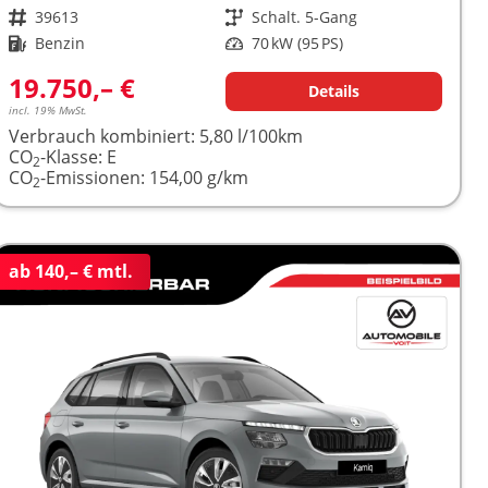
Fahrzeugnr.
39613
Getriebe
Schalt. 5-Gang
Kraftstoff
Benzin
Leistung
70 kW (95 PS)
19.750,– €
Details
incl. 19% MwSt.
Verbrauch kombiniert:
5,80 l/100km
CO
-Klasse:
E
2
CO
-Emissionen:
154,00 g/km
2
ab 140,– € mtl.