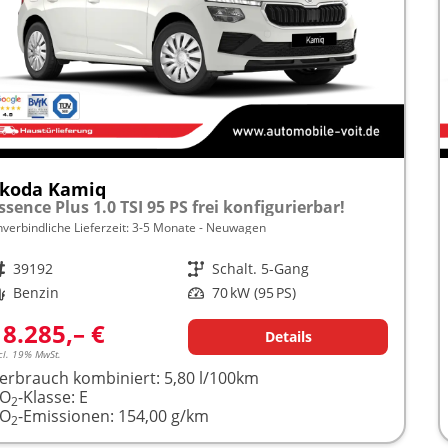
koda Kamiq
ssence Plus 1.0 TSI 95 PS frei konfigurierbar!
nverbindliche Lieferzeit: 3-5 Monate
Neuwagen
rzeugnr.
39192
Getriebe
Schalt. 5-Gang
raftstoff
Benzin
Leistung
70 kW (95 PS)
18.285,– €
Details
cl. 19% MwSt.
erbrauch kombiniert:
5,80 l/100km
CO
-Klasse:
E
2
CO
-Emissionen:
154,00 g/km
2