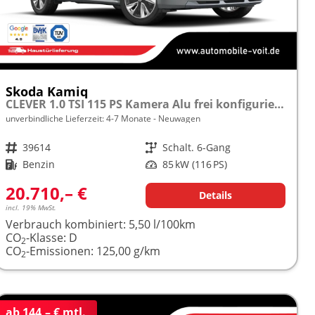
Skoda Kamiq
CLEVER 1.0 TSI 115 PS Kamera Alu frei konfigurierbar!
unverbindliche Lieferzeit: 4-7 Monate
Neuwagen
Fahrzeugnr.
39614
Getriebe
Schalt. 6-Gang
Kraftstoff
Benzin
Leistung
85 kW (116 PS)
20.710,– €
Details
incl. 19% MwSt.
Verbrauch kombiniert:
5,50 l/100km
CO
-Klasse:
D
2
CO
-Emissionen:
125,00 g/km
2
ab 144,– € mtl.