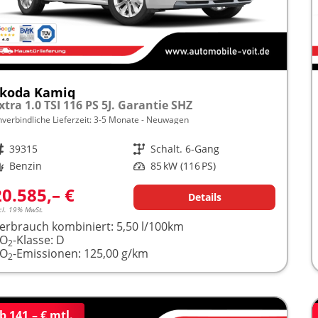
koda Kamiq
xtra 1.0 TSI 116 PS 5J. Garantie SHZ
nverbindliche Lieferzeit: 3-5 Monate
Neuwagen
rzeugnr.
39315
Getriebe
Schalt. 6-Gang
raftstoff
Benzin
Leistung
85 kW (116 PS)
20.585,– €
Details
cl. 19% MwSt.
erbrauch kombiniert:
5,50 l/100km
CO
-Klasse:
D
2
CO
-Emissionen:
125,00 g/km
2
b 141,– € mtl.