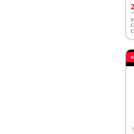
in
V
a