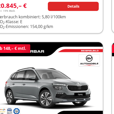
20.845,– €
Details
cl. 19% MwSt.
erbrauch kombiniert:
5,80 l/100km
CO
-Klasse:
E
2
CO
-Emissionen:
154,00 g/km
2
b 148,– € mtl.