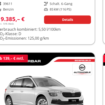
rzeugnr.
39611
Getriebe
Schalt. 6-Gang
raftstoff
Benzin
Leistung
85 kW (116 PS)
19.385,– €
Details
cl. 19% MwSt.
erbrauch kombiniert:
5,50 l/100km
CO
-Klasse:
D
2
CO
-Emissionen:
125,00 g/km
2
b 139,– € mtl.