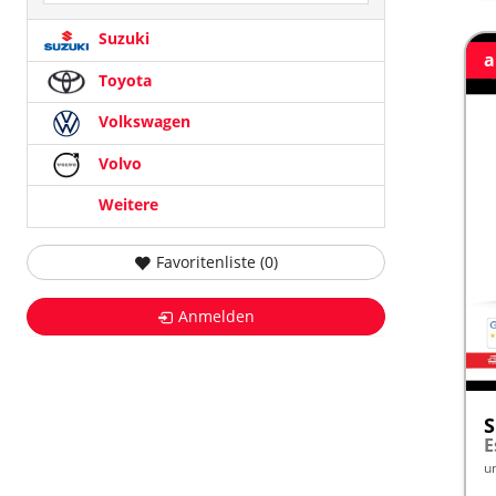
Suzuki
a
Toyota
Volkswagen
Volvo
Weitere
Favoritenliste (
0
)
Anmelden
S
E
u