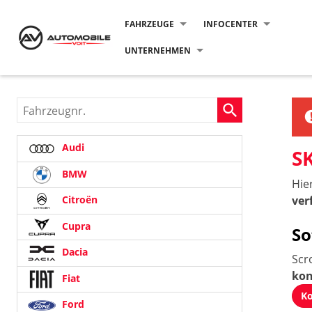
FAHRZEUGE
INFOCENTER
UNTERNEHMEN
Fahrzeugnr.
Audi
S
BMW
Hie
ver
Citroën
Cupra
So
Dacia
Scr
kon
Fiat
Ko
Ford