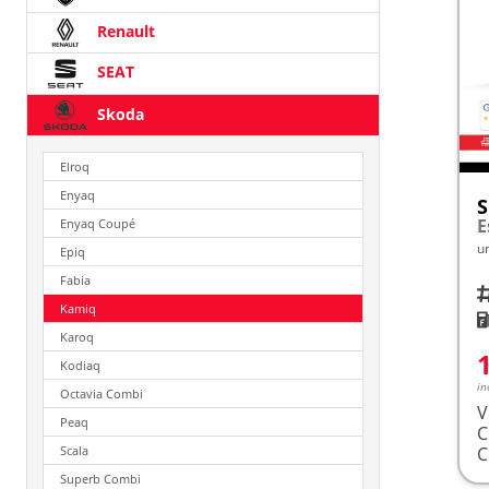
Renault
SEAT
Skoda
Elroq
Enyaq
S
E
Enyaq Coupé
u
Epiq
Fabia
Fah
Kamiq
K
Karoq
Kodiaq
in
Octavia Combi
V
Peaq
Scala
Superb Combi