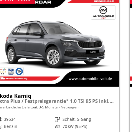
koda Kamiq
Extra Plus / Festpreisgarantie* 1.0 TSI 95 PS inkl. 5 J. Garantie frei konfigurierbar!
nverbindliche Lieferzeit: 3-5 Monate
Neuwagen
rzeugnr.
39534
Getriebe
Schalt. 5-Gang
raftstoff
Benzin
Leistung
70 kW (95 PS)