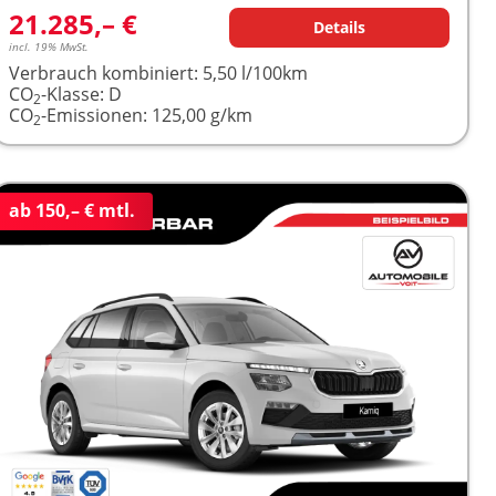
21.285,– €
Details
incl. 19% MwSt.
Verbrauch kombiniert:
5,50 l/100km
CO
-Klasse:
D
2
CO
-Emissionen:
125,00 g/km
2
ab 150,– € mtl.