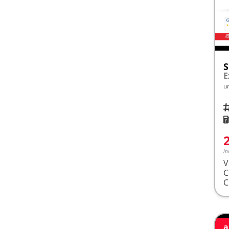
S
E
u
Fah
K
in
V
a