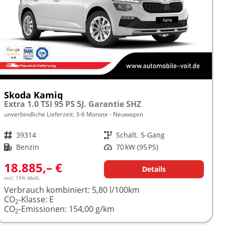
Skoda Kamiq
Extra 1.0 TSI 95 PS 5J. Garantie SHZ
unverbindliche Lieferzeit: 3-6 Monate
Neuwagen
Fahrzeugnr.
39314
Getriebe
Schalt. 5-Gang
Kraftstoff
Benzin
Leistung
70 kW (95 PS)
18.885,– €
Details
incl. 19% MwSt.
Verbrauch kombiniert:
5,80 l/100km
CO
-Klasse:
E
2
CO
-Emissionen:
154,00 g/km
2