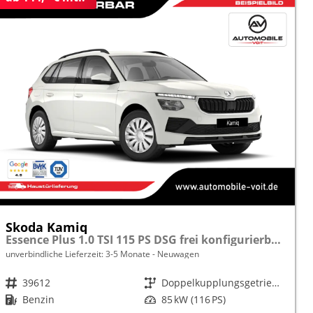
Skoda Kamiq
Essence Plus 1.0 TSI 115 PS DSG frei konfigurierbar!
unverbindliche Lieferzeit: 3-5 Monate
Neuwagen
Fahrzeugnr.
39612
Getriebe
Doppelkupplungsgetriebe (DSG)
Kraftstoff
Benzin
Leistung
85 kW (116 PS)