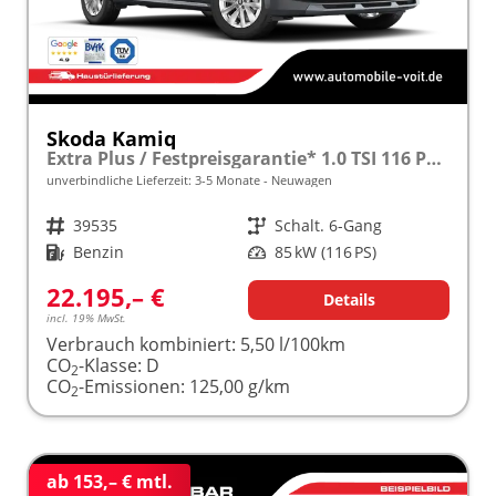
Skoda Kamiq
Extra Plus / Festpreisgarantie* 1.0 TSI 116 PS frei konfigurierbar!
unverbindliche Lieferzeit: 3-5 Monate
Neuwagen
Fahrzeugnr.
39535
Getriebe
Schalt. 6-Gang
Kraftstoff
Benzin
Leistung
85 kW (116 PS)
22.195,– €
Details
incl. 19% MwSt.
Verbrauch kombiniert:
5,50 l/100km
CO
-Klasse:
D
2
CO
-Emissionen:
125,00 g/km
2
ab 153,– € mtl.