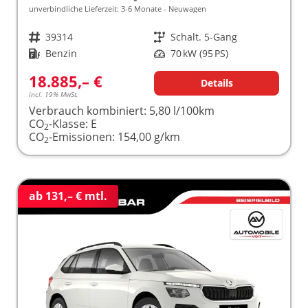
unverbindliche Lieferzeit: 3-6 Monate
Neuwagen
Fahrzeugnr.
39314
Getriebe
Schalt. 5-Gang
Kraftstoff
Benzin
Leistung
70 kW (95 PS)
18.885,– €
Details
incl. 19% MwSt.
Verbrauch kombiniert:
5,80 l/100km
CO
-Klasse:
E
2
CO
-Emissionen:
154,00 g/km
2
ab 131,– € mtl.