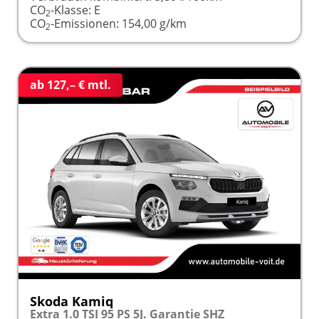
CO
-Klasse:
E
2
CO
-Emissionen:
154,00 g/km
2
ab 127,– € mtl.
Skoda Kamiq
Extra 1.0 TSI 95 PS 5J. Garantie SHZ