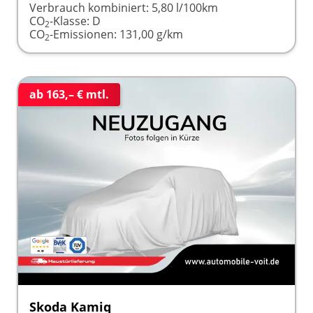
Verbrauch kombiniert:
5,80 l/100km
CO
-Klasse:
D
2
CO
-Emissionen:
131,00 g/km
2
ab 163,– € mtl.
Skoda Kamiq