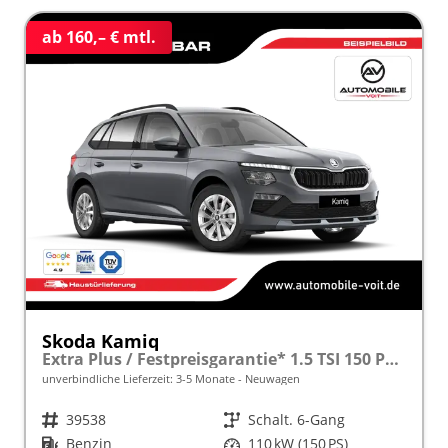
ab 160,– € mtl.
Skoda Kamiq
Extra Plus / Festpreisgarantie* 1.5 TSI 150 PS frei konfigurierbar!
unverbindliche Lieferzeit: 3-5 Monate
Neuwagen
Fahrzeugnr.
39538
Getriebe
Schalt. 6-Gang
Kraftstoff
Benzin
Leistung
110 kW (150 PS)