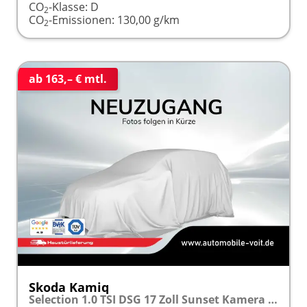
CO
-Klasse:
D
2
CO
-Emissionen:
130,00 g/km
2
ab 163,– € mtl.
Skoda Kamiq
Selection 1.0 TSI DSG 17 Zoll Sunset Kamera PDC v+h