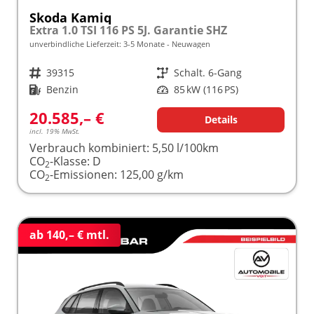
Skoda Kamiq
Extra 1.0 TSI 116 PS 5J. Garantie SHZ
unverbindliche Lieferzeit: 3-5 Monate
Neuwagen
Fahrzeugnr.
39315
Getriebe
Schalt. 6-Gang
Kraftstoff
Benzin
Leistung
85 kW (116 PS)
20.585,– €
Details
incl. 19% MwSt.
Verbrauch kombiniert:
5,50 l/100km
CO
-Klasse:
D
2
CO
-Emissionen:
125,00 g/km
2
ab 140,– € mtl.