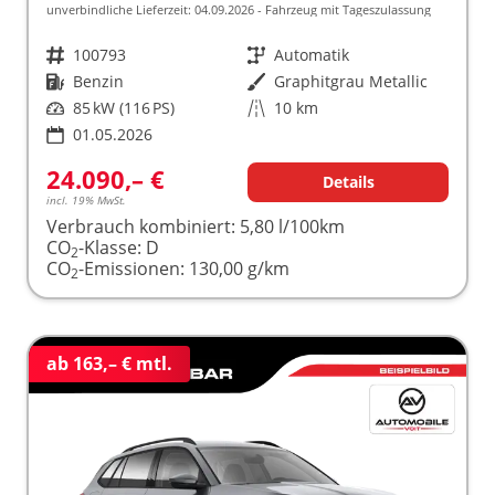
unverbindliche Lieferzeit:
04.09.2026
Fahrzeug mit Tageszulassung
Fahrzeugnr.
100793
Getriebe
Automatik
Kraftstoff
Benzin
Außenfarbe
Graphitgrau Metallic
Leistung
85 kW (116 PS)
Kilometerstand
10 km
01.05.2026
24.090,– €
Details
incl. 19% MwSt.
Verbrauch kombiniert:
5,80 l/100km
CO
-Klasse:
D
2
CO
-Emissionen:
130,00 g/km
2
ab 163,– € mtl.