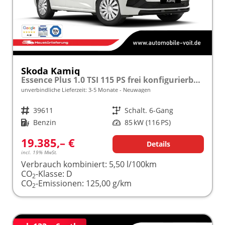
Skoda Kamiq
Essence Plus 1.0 TSI 115 PS frei konfigurierbar!
unverbindliche Lieferzeit: 3-5 Monate
Neuwagen
Fahrzeugnr.
39611
Getriebe
Schalt. 6-Gang
Kraftstoff
Benzin
Leistung
85 kW (116 PS)
19.385,– €
Details
incl. 19% MwSt.
Verbrauch kombiniert:
5,50 l/100km
CO
-Klasse:
D
2
CO
-Emissionen:
125,00 g/km
2