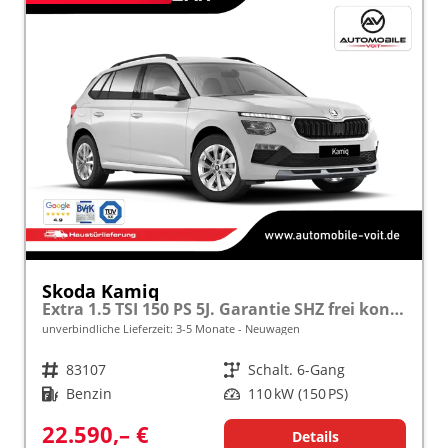
Skoda Kamiq
Extra 1.5 TSI 150 PS 5J. Garantie SHZ frei konfigurierbar!
unverbindliche Lieferzeit: 3-5 Monate
Neuwagen
Fahrzeugnr.
83107
Getriebe
Schalt. 6-Gang
Kraftstoff
Benzin
Leistung
110 kW (150 PS)
22.590,– €
Details