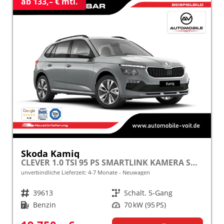
ab 133,– € mtl.
Skoda Kamiq
CLEVER 1.0 TSI 95 PS SMARTLINK KAMERA SHZ ALU PDC LED TEMPOMAT frei konfigurierbar!
unverbindliche Lieferzeit: 4-7 Monate
Neuwagen
Fahrzeugnr.
39613
Getriebe
Schalt. 5-Gang
Kraftstoff
Benzin
Leistung
70 kW (95 PS)