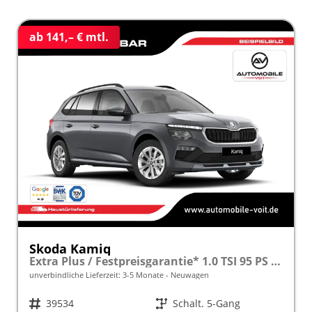
ab 141,– € mtl.
Skoda Kamiq
Extra Plus / Festpreisgarantie* 1.0 TSI 95 PS inkl. 5 J. Garantie frei konfigurierbar!
unverbindliche Lieferzeit: 3-5 Monate
Neuwagen
Fahrzeugnr.
39534
Getriebe
Schalt. 5-Gang