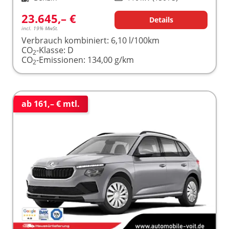
23.645,– €
Details
incl. 19% MwSt.
Verbrauch kombiniert:
6,10 l/100km
CO
-Klasse:
D
2
CO
-Emissionen:
134,00 g/km
2
ab 161,– € mtl.