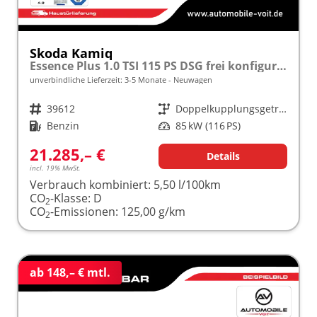
Skoda Kamiq
Essence Plus 1.0 TSI 115 PS DSG frei konfigurierbar!
unverbindliche Lieferzeit: 3-5 Monate
Neuwagen
Fahrzeugnr.
39612
Getriebe
Doppelkupplungsgetriebe (DSG)
Kraftstoff
Benzin
Leistung
85 kW (116 PS)
21.285,– €
Details
incl. 19% MwSt.
Verbrauch kombiniert:
5,50 l/100km
CO
-Klasse:
D
2
CO
-Emissionen:
125,00 g/km
2
ab 148,– € mtl.