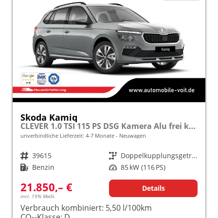
Skoda Kamiq
CLEVER 1.0 TSI 115 PS DSG Kamera Alu frei konfigurierbar!
unverbindliche Lieferzeit: 4-7 Monate
Neuwagen
Fahrzeugnr.
39615
Getriebe
Doppelkupplungsgetriebe (DSG)
Kraftstoff
Benzin
Leistung
85 kW (116 PS)
21.850,– €
Details
incl. 19% MwSt.
Verbrauch kombiniert:
5,50 l/100km
CO
-Klasse:
D