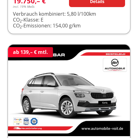
19.750,– €
Details
incl. 19% MwSt.
Verbrauch kombiniert:
5,80 l/100km
CO
-Klasse:
E
2
CO
-Emissionen:
154,00 g/km
2
ab 139,– € mtl.