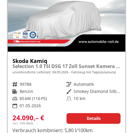
Skoda Kamiq
Selection 1.0 TSI DSG 17 Zoll Sunset Kamera PDC v+h
unverbindliche Lieferzeit:
04.09.2026
Fahrzeug mit Tageszulassung
Fahrzeugnr.
99788
Getriebe
Automatik
Kraftstoff
Benzin
Außenfarbe
Smokey Diamond Silber Metallic
Leistung
85 kW (116 PS)
Kilometerstand
10 km
01.05.2026
24.090,– €
Details
incl. 19% MwSt.
Verbrauch kombiniert:
5,80 l/100km