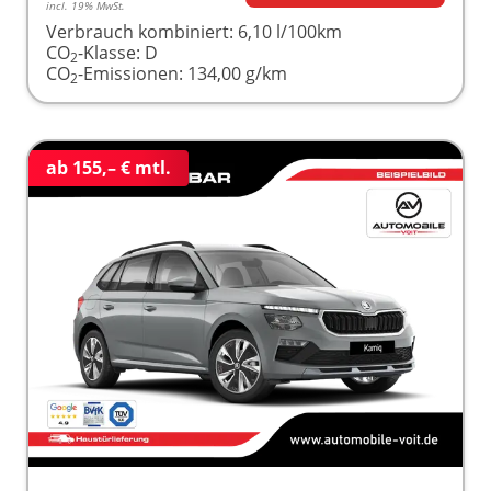
incl. 19% MwSt.
Verbrauch kombiniert:
6,10 l/100km
CO
-Klasse:
D
2
CO
-Emissionen:
134,00 g/km
2
ab 155,– € mtl.