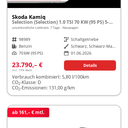
Skoda Kamiq
Selection (Selection) 1.0 TSI 70 KW (95 PS) 5-Gang Schaltgetriebe
unverbindliche Lieferzeit:
7 Tage
Neuwagen
Fahrzeugnr.
98989
Getriebe
Schaltgetriebe
Kraftstoff
Benzin
Außenfarbe
Schwarz, Schwarz-Magic Perleffekt (1Z)
Leistung
70 kW (95 PS)
01.06.2026
23.790,– €
Details
incl. 19% MwSt.
Verbrauch kombiniert:
5,80 l/100km
CO
-Klasse:
D
2
CO
-Emissionen:
131,00 g/km
2
ab 161,– € mtl.