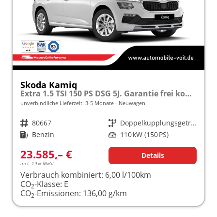
Skoda Kamiq
Extra 1.5 TSI 150 PS DSG 5J. Garantie frei konfigurierbar!
unverbindliche Lieferzeit: 3-5 Monate
Neuwagen
Fahrzeugnr.
80667
Getriebe
Doppelkupplungsgetriebe (DSG)
Kraftstoff
Benzin
Leistung
110 kW (150 PS)
23.585,– €
Details
incl. 19% MwSt.
Verbrauch kombiniert:
6,00 l/100km
CO
-Klasse:
E
2
CO
-Emissionen:
136,00 g/km
2