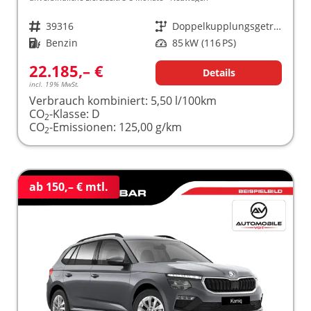
Fahrzeugnr.
39316
Getriebe
Doppelkupplungsgetriebe (DSG)
Kraftstoff
Benzin
Leistung
85 kW (116 PS)
22.185,– €
Details
incl. 19% MwSt.
Verbrauch kombiniert:
5,50 l/100km
CO
-Klasse:
D
2
CO
-Emissionen:
125,00 g/km
2
ab 150,– € mtl.