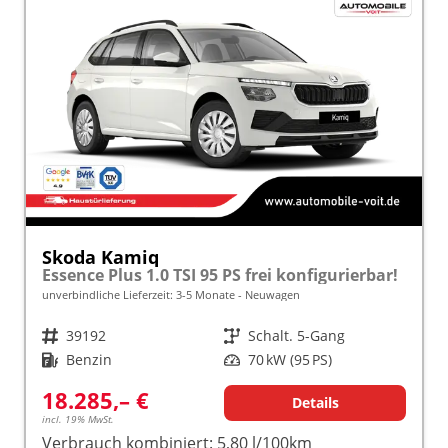
Skoda Kamiq
Essence Plus 1.0 TSI 95 PS frei konfigurierbar!
unverbindliche Lieferzeit: 3-5 Monate
Neuwagen
Fahrzeugnr.
39192
Getriebe
Schalt. 5-Gang
Kraftstoff
Benzin
Leistung
70 kW (95 PS)
18.285,– €
Details
incl. 19% MwSt.
Verbrauch kombiniert:
5,80 l/100km