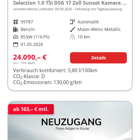
Selection 1.0 TSI DSG 17 Zoll Sunset Kamera PDC v+h
unverbindliche Lieferzeit:
04.09.2026
Fahrzeug mit Tageszulassung
Fahrzeugnr.
99787
Getriebe
Automatik
Kraftstoff
Benzin
Außenfarbe
Moon-Weiss Metallic
Leistung
85 kW (116 PS)
Kilometerstand
10 km
01.05.2026
24.090,– €
Details
incl. 19% MwSt.
Verbrauch kombiniert:
5,80 l/100km
CO
-Klasse:
D
2
CO
-Emissionen:
130,00 g/km
2
ab 163,– € mtl.