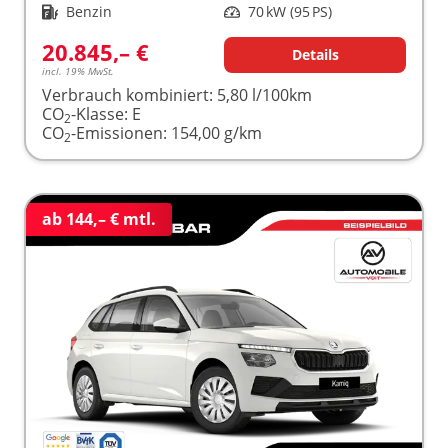
Kraftstoff
Benzin
Leistung
70 kW (95 PS)
20.845,– €
Details
incl. 19% MwSt.
Verbrauch kombiniert:
5,80 l/100km
CO
-Klasse:
E
2
CO
-Emissionen:
154,00 g/km
2
ab 144,– € mtl.