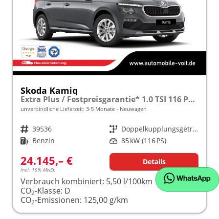
Skoda Kamiq
Extra Plus / Festpreisgarantie* 1.0 TSI 116 PS DSG frei konfigurierbar!
unverbindliche Lieferzeit: 3-5 Monate
Neuwagen
Fahrzeugnr.
39536
Getriebe
Doppelkupplungsgetriebe (DSG)
Kraftstoff
Benzin
Leistung
85 kW (116 PS)
24.145,– €
Details
incl. 19% MwSt.
Verbrauch kombiniert:
5,50 l/100km
CO
-Klasse:
D
2
CO
-Emissionen:
125,00 g/km
2