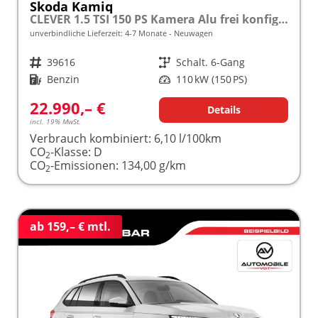
Skoda Kamiq
CLEVER 1.5 TSI 150 PS Kamera Alu frei konfigurierbar!
unverbindliche Lieferzeit: 4-7 Monate
Neuwagen
Fahrzeugnr.
39616
Getriebe
Schalt. 6-Gang
Kraftstoff
Benzin
Leistung
110 kW (150 PS)
22.990,– €
Details
incl. 19% MwSt.
Verbrauch kombiniert:
6,10 l/100km
CO
-Klasse:
D
2
CO
-Emissionen:
134,00 g/km
2
ab 159,– € mtl.