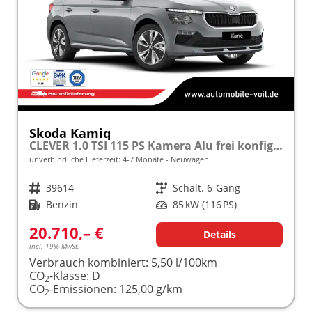
Skoda Kamiq
CLEVER 1.0 TSI 115 PS Kamera Alu frei konfigurierbar!
unverbindliche Lieferzeit: 4-7 Monate
Neuwagen
Fahrzeugnr.
39614
Getriebe
Schalt. 6-Gang
Kraftstoff
Benzin
Leistung
85 kW (116 PS)
20.710,– €
Details
incl. 19% MwSt.
Verbrauch kombiniert:
5,50 l/100km
CO
-Klasse:
D
2
CO
-Emissionen:
125,00 g/km
2