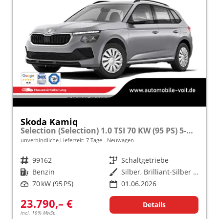
Skoda Kamiq
Selection (Selection) 1.0 TSI 70 KW (95 PS) 5-Gang Schaltgetriebe
unverbindliche Lieferzeit:
7 Tage
Neuwagen
Fahrzeugnr.
99162
Getriebe
Schaltgetriebe
Kraftstoff
Benzin
Außenfarbe
Silber, Brilliant-Silber Metallic (8E)
Leistung
70 kW (95 PS)
01.06.2026
23.790,– €
Details
incl. 19% MwSt.