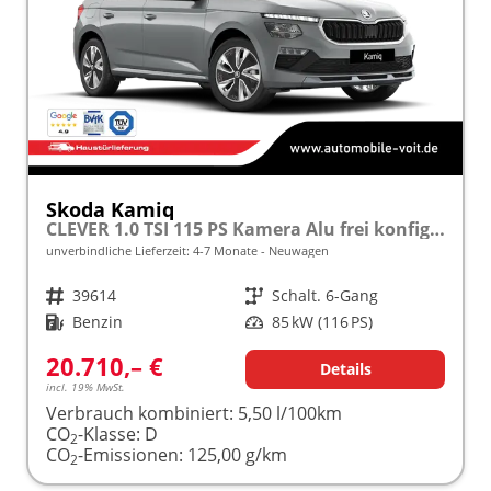
Skoda Kamiq
CLEVER 1.0 TSI 115 PS Kamera Alu frei konfigurierbar!
unverbindliche Lieferzeit: 4-7 Monate
Neuwagen
Fahrzeugnr.
39614
Getriebe
Schalt. 6-Gang
Kraftstoff
Benzin
Leistung
85 kW (116 PS)
20.710,– €
Details
incl. 19% MwSt.
Verbrauch kombiniert:
5,50 l/100km
CO
-Klasse:
D
2
CO
-Emissionen:
125,00 g/km
2