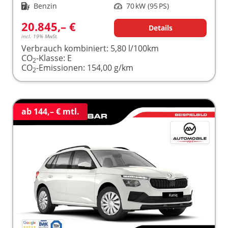
Kraftstoff
Benzin
Leistung
70 kW (95 PS)
20.845,– €
Details
incl. 19% MwSt.
Verbrauch kombiniert:
5,80 l/100km
CO
-Klasse:
E
2
CO
-Emissionen:
154,00 g/km
2
ab 144,– € mtl.