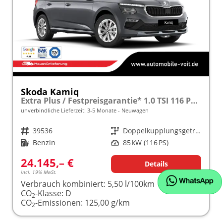
Skoda Kamiq
Extra Plus / Festpreisgarantie* 1.0 TSI 116 PS DSG frei konfigurierbar!
unverbindliche Lieferzeit: 3-5 Monate
Neuwagen
Fahrzeugnr.
39536
Getriebe
Doppelkupplungsgetriebe (DSG)
Kraftstoff
Benzin
Leistung
85 kW (116 PS)
24.145,– €
Details
incl. 19% MwSt.
Verbrauch kombiniert:
5,50 l/100km
CO
-Klasse:
D
2
CO
-Emissionen:
125,00 g/km
2