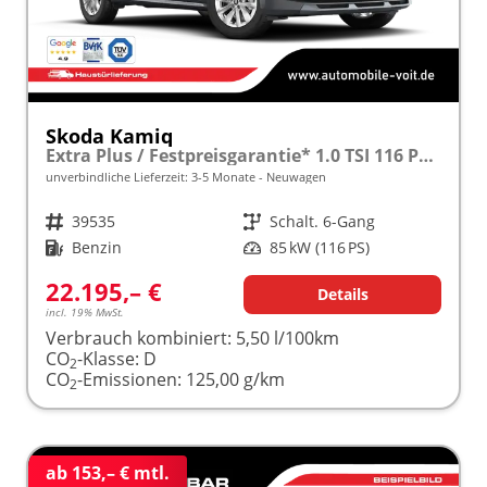
Skoda Kamiq
Extra Plus / Festpreisgarantie* 1.0 TSI 116 PS frei konfigurierbar!
unverbindliche Lieferzeit: 3-5 Monate
Neuwagen
Fahrzeugnr.
39535
Getriebe
Schalt. 6-Gang
Kraftstoff
Benzin
Leistung
85 kW (116 PS)
22.195,– €
Details
incl. 19% MwSt.
Verbrauch kombiniert:
5,50 l/100km
CO
-Klasse:
D
2
CO
-Emissionen:
125,00 g/km
2
ab 153,– € mtl.