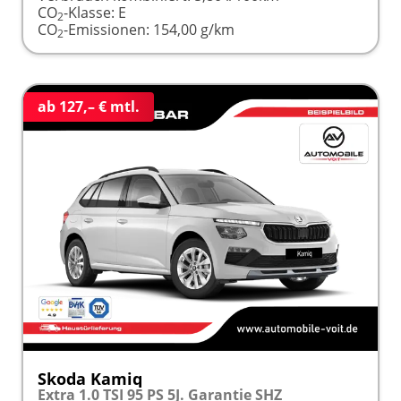
CO
-Klasse:
E
2
CO
-Emissionen:
154,00 g/km
2
ab 127,– € mtl.
Skoda Kamiq
Extra 1.0 TSI 95 PS 5J. Garantie SHZ