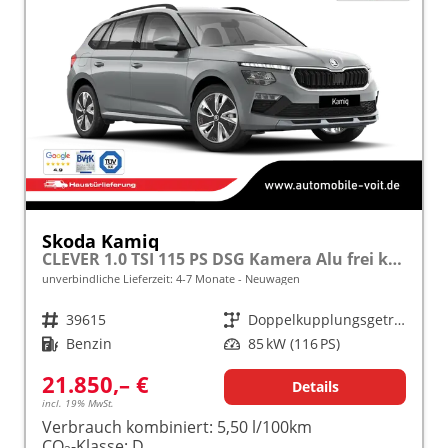
Skoda Kamiq
CLEVER 1.0 TSI 115 PS DSG Kamera Alu frei konfigurierbar!
unverbindliche Lieferzeit: 4-7 Monate
Neuwagen
Fahrzeugnr.
39615
Getriebe
Doppelkupplungsgetriebe (DSG)
Kraftstoff
Benzin
Leistung
85 kW (116 PS)
21.850,– €
Details
incl. 19% MwSt.
Verbrauch kombiniert:
5,50 l/100km
CO
-Klasse:
D