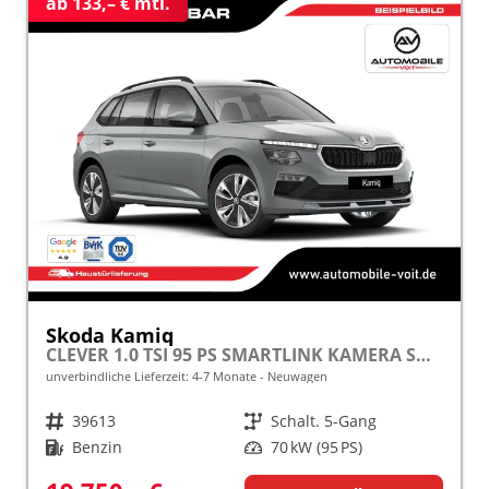
ab 133,– € mtl.
Skoda Kamiq
CLEVER 1.0 TSI 95 PS SMARTLINK KAMERA SHZ ALU PDC LED TEMPOMAT frei konfigurierbar!
unverbindliche Lieferzeit: 4-7 Monate
Neuwagen
Fahrzeugnr.
39613
Getriebe
Schalt. 5-Gang
Kraftstoff
Benzin
Leistung
70 kW (95 PS)