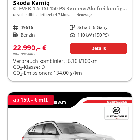
Skoda Kamiq
CLEVER 1.5 TSI 150 PS Kamera Alu frei konfigurierbar!
unverbindliche Lieferzeit: 4-7 Monate
Neuwagen
Fahrzeugnr.
39616
Getriebe
Schalt. 6-Gang
Kraftstoff
Benzin
Leistung
110 kW (150 PS)
22.990,– €
Details
incl. 19% MwSt.
Verbrauch kombiniert:
6,10 l/100km
CO
-Klasse:
D
2
CO
-Emissionen:
134,00 g/km
2
ab 159,– € mtl.