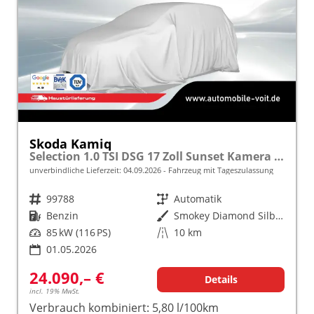
Skoda Kamiq
Selection 1.0 TSI DSG 17 Zoll Sunset Kamera PDC v+h
unverbindliche Lieferzeit:
04.09.2026
Fahrzeug mit Tageszulassung
Fahrzeugnr.
99788
Getriebe
Automatik
Kraftstoff
Benzin
Außenfarbe
Smokey Diamond Silber Metallic
Leistung
85 kW (116 PS)
Kilometerstand
10 km
01.05.2026
24.090,– €
Details
incl. 19% MwSt.
Verbrauch kombiniert:
5,80 l/100km