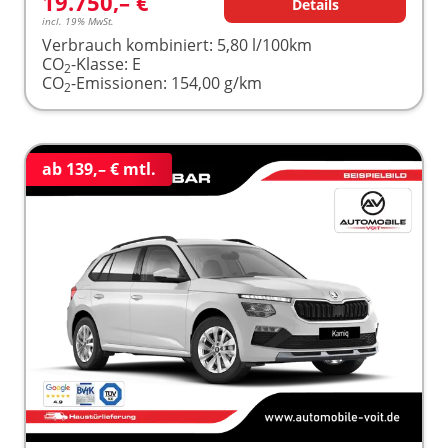
19.750,– €
Details
incl. 19% MwSt.
Verbrauch kombiniert:
5,80 l/100km
CO
-Klasse:
E
2
CO
-Emissionen:
154,00 g/km
2
ab 139,– € mtl.