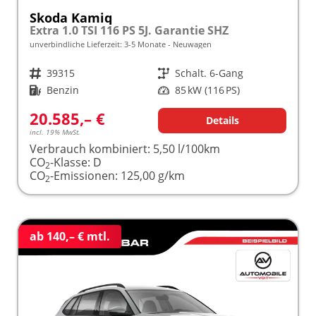
Skoda Kamiq
Extra 1.0 TSI 116 PS 5J. Garantie SHZ
unverbindliche Lieferzeit: 3-5 Monate
Neuwagen
Fahrzeugnr.
39315
Getriebe
Schalt. 6-Gang
Kraftstoff
Benzin
Leistung
85 kW (116 PS)
20.585,– €
Details
incl. 19% MwSt.
Verbrauch kombiniert:
5,50 l/100km
CO
-Klasse:
D
2
CO
-Emissionen:
125,00 g/km
2
ab 140,– € mtl.