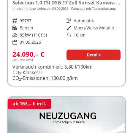
Selection 1.0 TSI DSG 17 Zoll Sunset Kamera PDC v+h
unverbindliche Lieferzeit:
04.09.2026
Fahrzeug mit Tageszulassung
Fahrzeugnr.
99787
Getriebe
Automatik
Kraftstoff
Benzin
Außenfarbe
Moon-Weiss Metallic
Leistung
85 kW (116 PS)
Kilometerstand
10 km
01.05.2026
24.090,– €
Details
incl. 19% MwSt.
Verbrauch kombiniert:
5,80 l/100km
CO
-Klasse:
D
2
CO
-Emissionen:
130,00 g/km
2
ab 163,– € mtl.