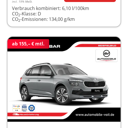
incl. 19% MwSt.
Verbrauch kombiniert:
6,10 l/100km
CO
-Klasse:
D
2
CO
-Emissionen:
134,00 g/km
2
ab 155,– € mtl.