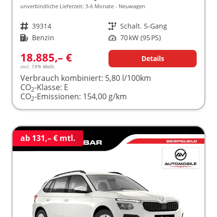
unverbindliche Lieferzeit: 3-6 Monate
Neuwagen
Fahrzeugnr.
39314
Getriebe
Schalt. 5-Gang
Kraftstoff
Benzin
Leistung
70 kW (95 PS)
18.885,– €
Details
incl. 19% MwSt.
Verbrauch kombiniert:
5,80 l/100km
CO
-Klasse:
E
2
CO
-Emissionen:
154,00 g/km
2
ab 131,– € mtl.