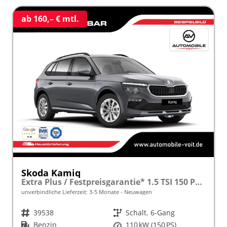
ab 160,– € mtl.
Skoda Kamiq
Extra Plus / Festpreisgarantie* 1.5 TSI 150 PS frei konfigurierbar!
unverbindliche Lieferzeit: 3-5 Monate
Neuwagen
Fahrzeugnr.
39538
Getriebe
Schalt. 6-Gang
Kraftstoff
Benzin
Leistung
110 kW (150 PS)