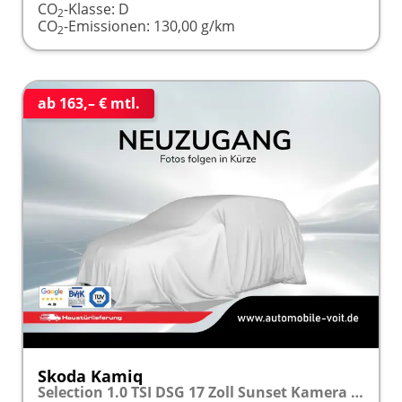
CO
-Klasse:
D
2
CO
-Emissionen:
130,00 g/km
2
ab 163,– € mtl.
Skoda Kamiq
Selection 1.0 TSI DSG 17 Zoll Sunset Kamera PDC v+h