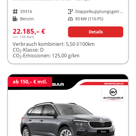
Fahrzeugnr.
39316
Getriebe
Doppelkupplungsgetriebe (DSG)
Kraftstoff
Benzin
Leistung
85 kW (116 PS)
22.185,– €
Details
incl. 19% MwSt.
Verbrauch kombiniert:
5,50 l/100km
CO
-Klasse:
D
2
CO
-Emissionen:
125,00 g/km
2
ab 150,– € mtl.