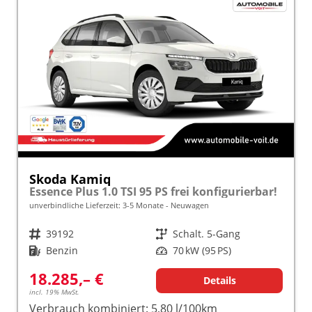
Skoda Kamiq
Essence Plus 1.0 TSI 95 PS frei konfigurierbar!
unverbindliche Lieferzeit: 3-5 Monate
Neuwagen
Fahrzeugnr.
39192
Getriebe
Schalt. 5-Gang
Kraftstoff
Benzin
Leistung
70 kW (95 PS)
18.285,– €
Details
incl. 19% MwSt.
Verbrauch kombiniert:
5,80 l/100km