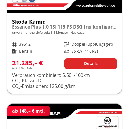
Skoda Kamiq
Essence Plus 1.0 TSI 115 PS DSG frei konfigurierbar!
unverbindliche Lieferzeit: 3-5 Monate
Neuwagen
Fahrzeugnr.
39612
Getriebe
Doppelkupplungsgetriebe (DSG)
Kraftstoff
Benzin
Leistung
85 kW (116 PS)
21.285,– €
Details
incl. 19% MwSt.
Verbrauch kombiniert:
5,50 l/100km
CO
-Klasse:
D
2
CO
-Emissionen:
125,00 g/km
2
ab 148,– € mtl.