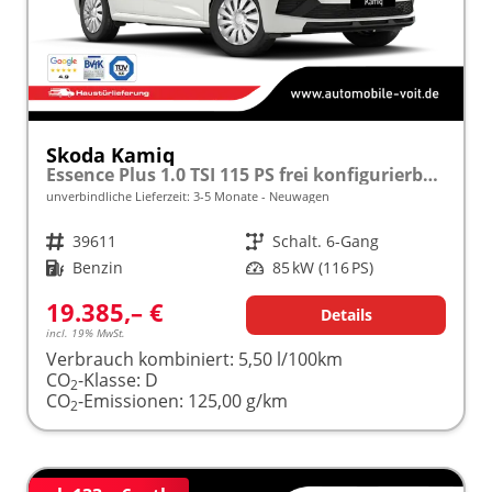
Skoda Kamiq
Essence Plus 1.0 TSI 115 PS frei konfigurierbar!
unverbindliche Lieferzeit: 3-5 Monate
Neuwagen
Fahrzeugnr.
39611
Getriebe
Schalt. 6-Gang
Kraftstoff
Benzin
Leistung
85 kW (116 PS)
19.385,– €
Details
incl. 19% MwSt.
Verbrauch kombiniert:
5,50 l/100km
CO
-Klasse:
D
2
CO
-Emissionen:
125,00 g/km
2