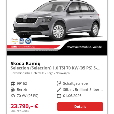
Skoda Kamiq
Selection (Selection) 1.0 TSI 70 KW (95 PS) 5-Gang Schaltgetriebe
unverbindliche Lieferzeit:
7 Tage
Neuwagen
Fahrzeugnr.
99162
Getriebe
Schaltgetriebe
Kraftstoff
Benzin
Außenfarbe
Silber, Brilliant-Silber Metallic (8E)
Leistung
70 kW (95 PS)
01.06.2026
23.790,– €
Details
incl. 19% MwSt.