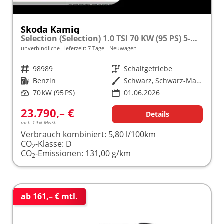
Skoda Kamiq
Selection (Selection) 1.0 TSI 70 KW (95 PS) 5-Gang Schaltgetriebe
unverbindliche Lieferzeit:
7 Tage
Neuwagen
Fahrzeugnr.
98989
Getriebe
Schaltgetriebe
Kraftstoff
Benzin
Außenfarbe
Schwarz, Schwarz-Magic Perleffekt (1Z)
Leistung
70 kW (95 PS)
01.06.2026
23.790,– €
Details
incl. 19% MwSt.
Verbrauch kombiniert:
5,80 l/100km
CO
-Klasse:
D
2
CO
-Emissionen:
131,00 g/km
2
ab 161,– € mtl.