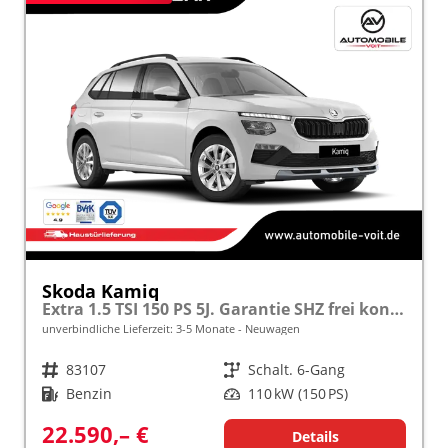
Skoda Kamiq
Extra 1.5 TSI 150 PS 5J. Garantie SHZ frei konfigurierbar!
unverbindliche Lieferzeit: 3-5 Monate
Neuwagen
Fahrzeugnr.
83107
Getriebe
Schalt. 6-Gang
Kraftstoff
Benzin
Leistung
110 kW (150 PS)
22.590,– €
Details