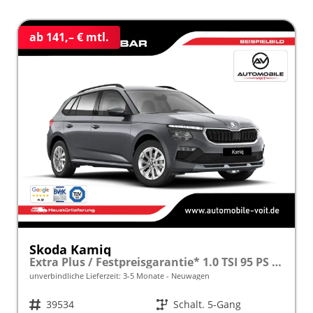
ab 141,– € mtl.
Skoda Kamiq
Extra Plus / Festpreisgarantie* 1.0 TSI 95 PS inkl. 5 J. Garantie frei konfigurierbar!
unverbindliche Lieferzeit: 3-5 Monate
Neuwagen
Fahrzeugnr.
39534
Getriebe
Schalt. 5-Gang