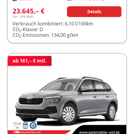
23.645,– €
Details
incl. 19% MwSt.
Verbrauch kombiniert:
6,10 l/100km
CO
-Klasse:
D
2
CO
-Emissionen:
134,00 g/km
2
ab 161,– € mtl.