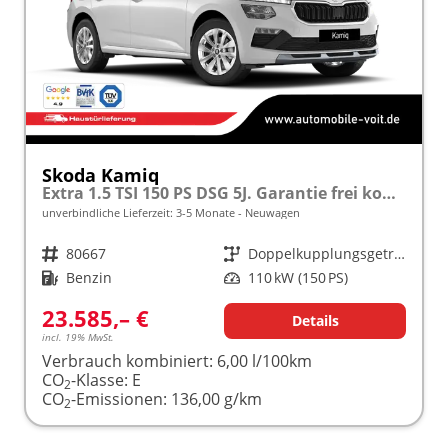
Skoda Kamiq
Extra 1.5 TSI 150 PS DSG 5J. Garantie frei konfigurierbar!
unverbindliche Lieferzeit: 3-5 Monate
Neuwagen
Fahrzeugnr.
80667
Getriebe
Doppelkupplungsgetriebe (DSG)
Kraftstoff
Benzin
Leistung
110 kW (150 PS)
23.585,– €
Details
incl. 19% MwSt.
Verbrauch kombiniert:
6,00 l/100km
CO
-Klasse:
E
2
CO
-Emissionen:
136,00 g/km
2