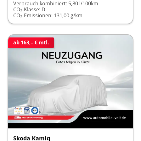
Verbrauch kombiniert:
5,80 l/100km
CO
-Klasse:
D
2
CO
-Emissionen:
131,00 g/km
2
ab 163,– € mtl.
Skoda Kamiq