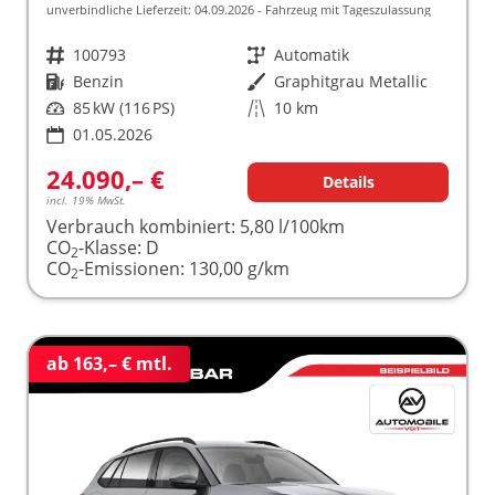
unverbindliche Lieferzeit:
04.09.2026
Fahrzeug mit Tageszulassung
Fahrzeugnr.
100793
Getriebe
Automatik
Kraftstoff
Benzin
Außenfarbe
Graphitgrau Metallic
Leistung
85 kW (116 PS)
Kilometerstand
10 km
01.05.2026
24.090,– €
Details
incl. 19% MwSt.
Verbrauch kombiniert:
5,80 l/100km
CO
-Klasse:
D
2
CO
-Emissionen:
130,00 g/km
2
ab 163,– € mtl.