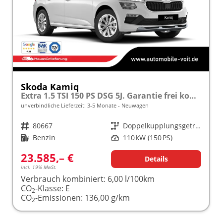
Skoda Kamiq
Extra 1.5 TSI 150 PS DSG 5J. Garantie frei konfigurierbar!
unverbindliche Lieferzeit: 3-5 Monate
Neuwagen
Fahrzeugnr.
80667
Getriebe
Doppelkupplungsgetriebe (DSG)
Kraftstoff
Benzin
Leistung
110 kW (150 PS)
23.585,– €
Details
incl. 19% MwSt.
Verbrauch kombiniert:
6,00 l/100km
CO
-Klasse:
E
2
CO
-Emissionen:
136,00 g/km
2