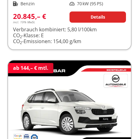
Kraftstoff
Benzin
Leistung
70 kW (95 PS)
20.845,– €
Details
incl. 19% MwSt.
Verbrauch kombiniert:
5,80 l/100km
CO
-Klasse:
E
2
CO
-Emissionen:
154,00 g/km
2
ab 144,– € mtl.