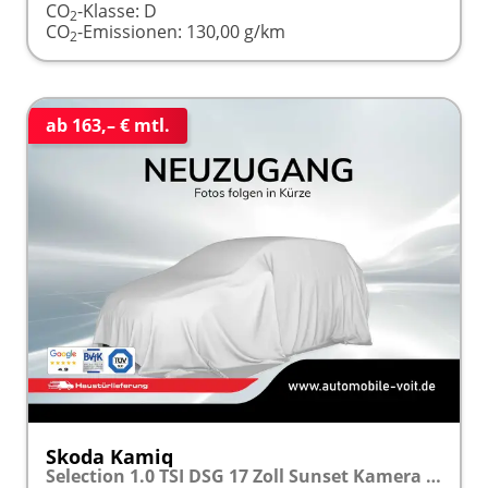
CO
-Klasse:
D
2
CO
-Emissionen:
130,00 g/km
2
ab 163,– € mtl.
Skoda Kamiq
Selection 1.0 TSI DSG 17 Zoll Sunset Kamera PDC v+h