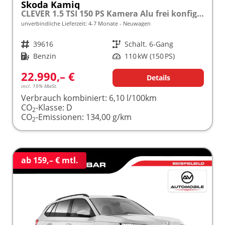
Skoda Kamiq
CLEVER 1.5 TSI 150 PS Kamera Alu frei konfigurierbar!
unverbindliche Lieferzeit: 4-7 Monate
Neuwagen
Fahrzeugnr.
39616
Getriebe
Schalt. 6-Gang
Kraftstoff
Benzin
Leistung
110 kW (150 PS)
22.990,– €
Details
incl. 19% MwSt.
Verbrauch kombiniert:
6,10 l/100km
CO
-Klasse:
D
2
CO
-Emissionen:
134,00 g/km
2
ab 159,– € mtl.