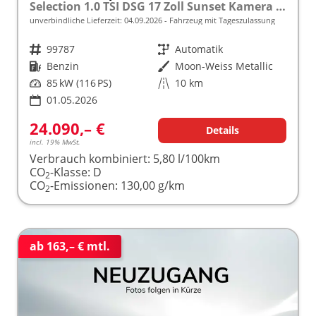
Selection 1.0 TSI DSG 17 Zoll Sunset Kamera PDC v+h
unverbindliche Lieferzeit:
04.09.2026
Fahrzeug mit Tageszulassung
Fahrzeugnr.
99787
Getriebe
Automatik
Kraftstoff
Benzin
Außenfarbe
Moon-Weiss Metallic
Leistung
85 kW (116 PS)
Kilometerstand
10 km
01.05.2026
24.090,– €
Details
incl. 19% MwSt.
Verbrauch kombiniert:
5,80 l/100km
CO
-Klasse:
D
2
CO
-Emissionen:
130,00 g/km
2
ab 163,– € mtl.