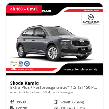
ab 160,– € mtl.
Skoda Kamiq
Extra Plus / Festpreisgarantie* 1.5 TSI 150 PS frei konfigurierbar!
unverbindliche Lieferzeit: 3-5 Monate
Neuwagen
Fahrzeugnr.
39538
Getriebe
Schalt. 6-Gang
Kraftstoff
Benzin
Leistung
110 kW (150 PS)