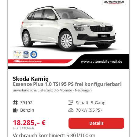
Skoda Kamiq
Essence Plus 1.0 TSI 95 PS frei konfigurierbar!
unverbindliche Lieferzeit: 3-5 Monate
Neuwagen
Fahrzeugnr.
39192
Getriebe
Schalt. 5-Gang
Kraftstoff
Benzin
Leistung
70 kW (95 PS)
18.285,– €
Details
incl. 19% MwSt.
Verbrauch kombiniert:
5,80 l/100km