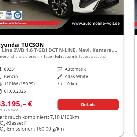
Hyundai TUCSON
N Line 2WD 1.6 T-GDI DCT N-LINE, Navi, Kamera, Side, Winter
nverbindliche Lieferzeit:
7 Tage
Fahrzeug mit Tageszulassung
rzeugnr.
89231
Getriebe
Automatik
raftstoff
Benzin
Außenfarbe
Atlas White
istung
110 kW (150 PS)
Kilometerstand
10 km
01.03.2026
33.195,– €
Details
cl. 19% MwSt.
erbrauch kombiniert:
7,10 l/100km
CO
-Klasse:
F
2
CO
-Emissionen:
160,00 g/km
2