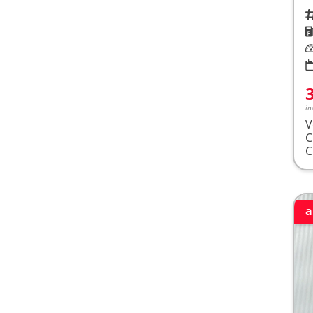
Fah
K
Le
in
V
a