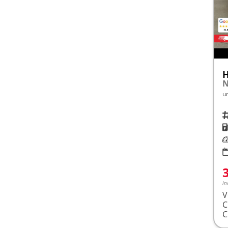
u
Fah
K
Le
in
V