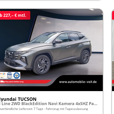
b 227,– € mtl.
Hyundai TUCSON
N Line 2WD BlackEdition Navi Kamera 4xSHZ Pano ACC
nverbindliche Lieferzeit:
7 Tage
Fahrzeug mit Tageszulassung