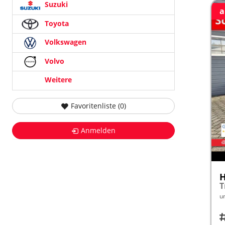
Suzuki
a
Toyota
Volkswagen
Volvo
Weitere
Favoritenliste (
0
)
Anmelden
u
Fah