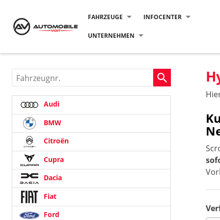
FAHRZEUGE
INFOCENTER
UNTERNEHMEN
H
Fahrzeugnr.
Hie
Audi
Ku
BMW
N
Citroën
Scr
Cupra
sof
Vor
Dacia
Fiat
Ver
Ford