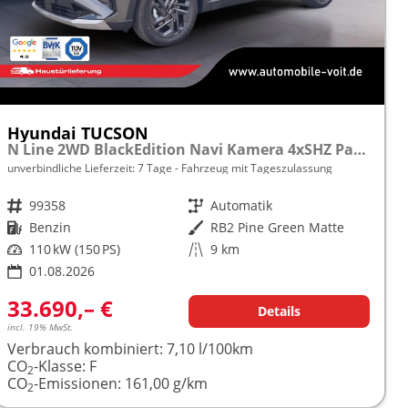
Hyundai TUCSON
N Line 2WD BlackEdition Navi Kamera 4xSHZ Pano ACC
unverbindliche Lieferzeit:
7 Tage
Fahrzeug mit Tageszulassung
Fahrzeugnr.
99358
Getriebe
Automatik
Kraftstoff
Benzin
Außenfarbe
RB2 Pine Green Matte
Leistung
110 kW (150 PS)
Kilometerstand
9 km
01.08.2026
33.690,– €
Details
incl. 19% MwSt.
Verbrauch kombiniert:
7,10 l/100km
CO
-Klasse:
F
2
CO
-Emissionen:
161,00 g/km
2