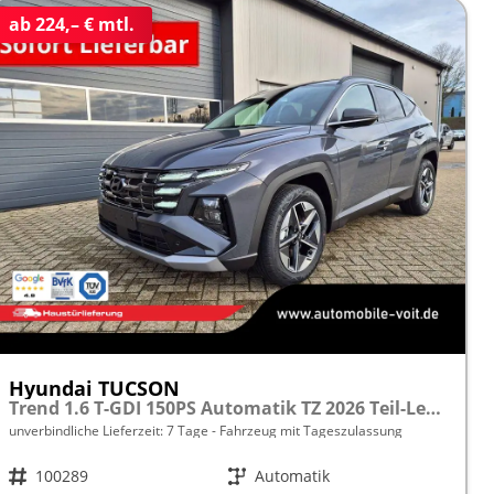
ab 224,– € mtl.
Hyundai TUCSON
Trend 1.6 T-GDI 150PS Automatik TZ 2026 Teil-Leder Sitzheizung v+h Lenkradheizung Klimaautomatik Navi Touchscreen DAB+ Apple CarPlay + Android Auto PDC Rückf.-Kamera Matrix-LED-Scheinw.
unverbindliche Lieferzeit:
7 Tage
Fahrzeug mit Tageszulassung
Fahrzeugnr.
100289
Getriebe
Automatik