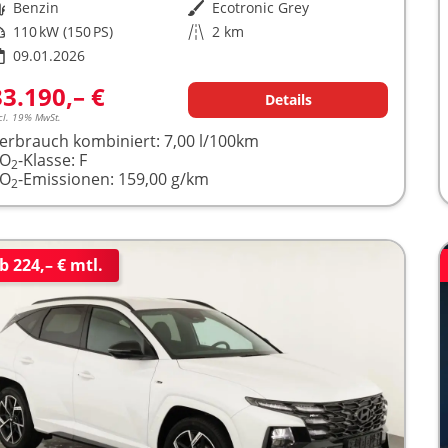
raftstoff
Benzin
Außenfarbe
Ecotronic Grey
istung
110 kW (150 PS)
Kilometerstand
2 km
09.01.2026
33.190,– €
Details
cl. 19% MwSt.
erbrauch kombiniert:
7,00 l/100km
CO
-Klasse:
F
2
CO
-Emissionen:
159,00 g/km
2
b 224,– € mtl.