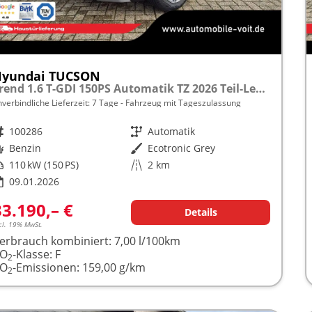
Hyundai TUCSON
Trend 1.6 T-GDI 150PS Automatik TZ 2026 Teil-Leder Sitzheizung v+h Lenkradheizung Klimaautomatik Navi Touchscreen DAB+ Apple CarPlay + Android Auto PDC Rückf.-Kamera Matrix-LED-Scheinw.
nverbindliche Lieferzeit:
7 Tage
Fahrzeug mit Tageszulassung
rzeugnr.
100286
Getriebe
Automatik
raftstoff
Benzin
Außenfarbe
Ecotronic Grey
istung
110 kW (150 PS)
Kilometerstand
2 km
09.01.2026
33.190,– €
Details
cl. 19% MwSt.
erbrauch kombiniert:
7,00 l/100km
CO
-Klasse:
F
2
CO
-Emissionen:
159,00 g/km
2