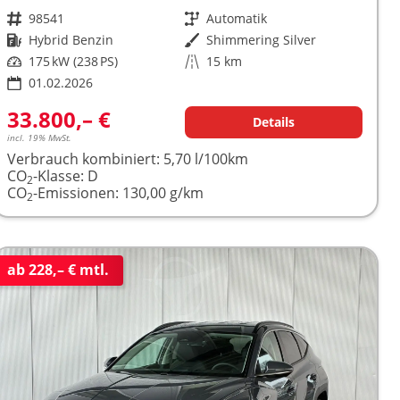
Fahrzeugnr.
98541
Getriebe
Automatik
Kraftstoff
Hybrid Benzin
Außenfarbe
Shimmering Silver
Leistung
175 kW (238 PS)
Kilometerstand
15 km
01.02.2026
33.800,– €
Details
incl. 19% MwSt.
Verbrauch kombiniert:
5,70 l/100km
CO
-Klasse:
D
2
CO
-Emissionen:
130,00 g/km
2
ab 228,– € mtl.