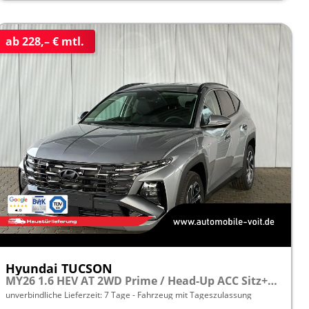
ab 228,– € mtl.
Hyundai TUCSON
MY26 1.6 HEV AT 2WD Prime / Head-Up ACC Sitz+Lenkradheiz. Krell E-Klappe Matrix LED Alu 19''
unverbindliche Lieferzeit:
7 Tage
Fahrzeug mit Tageszulassung