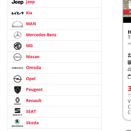
Jeep
Kia
MAN
Mercedes-Benz
u
MG
Fah
Nissan
K
Omoda
Le
Opel
Peugeot
in
Renault
V
SEAT
Skoda