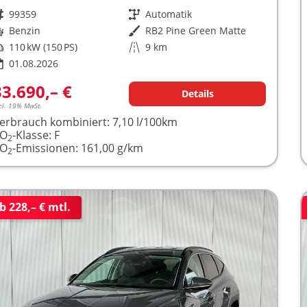
rzeugnr.
99359
Getriebe
Automatik
raftstoff
Benzin
Außenfarbe
RB2 Pine Green Matte
istung
110 kW (150 PS)
Kilometerstand
9 km
01.08.2026
33.690,– €
Details
cl. 19% MwSt.
erbrauch kombiniert:
7,10 l/100km
CO
-Klasse:
F
2
CO
-Emissionen:
161,00 g/km
2
b 228,– € mtl.