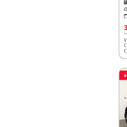
K
Le
in
V
a