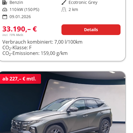
Kraftstoff
Benzin
Außenfarbe
Ecotronic Grey
Leistung
110 kW (150 PS)
Kilometerstand
2 km
09.01.2026
33.190,– €
Details
incl. 19% MwSt.
Verbrauch kombiniert:
7,00 l/100km
CO
-Klasse:
F
2
CO
-Emissionen:
159,00 g/km
2
ab 227,– € mtl.