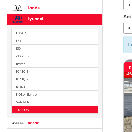
Honda
Ant
Hyundai
BAYON
i20
I
i30
i30 Kombi
Inster
a
IONIQ 5
IONIQ 9
KONA
KONA Elektro
SANTA FE
TUCSON
Jaecoo