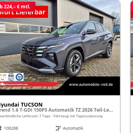
b 224,– € mtl.
Hyundai TUCSON
Trend 1.6 T-GDI 150PS Automatik TZ 2026 Teil-Leder Sitzheizung v+h Lenkradheizung Klimaautomatik Navi Touchscreen DAB+ Apple CarPlay + Android Auto PDC Rückf.-Kamera Matrix-LED-Scheinw.
nverbindliche Lieferzeit:
7 Tage
Fahrzeug mit Tageszulassung
rzeugnr.
100288
Getriebe
Automatik