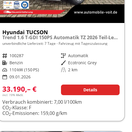
Hyundai TUCSON
Trend 1.6 T-GDI 150PS Automatik TZ 2026 Teil-Leder Sitzheizung v+h Lenkradheizung Klimaautomatik Navi Touchscreen DAB+ Apple CarPlay + Android Auto PDC Rückf.-Kamera Matrix-LED-Scheinw.
unverbindliche Lieferzeit:
7 Tage
Fahrzeug mit Tageszulassung
Fahrzeugnr.
100287
Getriebe
Automatik
Kraftstoff
Benzin
Außenfarbe
Ecotronic Grey
Leistung
110 kW (150 PS)
Kilometerstand
2 km
09.01.2026
33.190,– €
Details
incl. 19% MwSt.
Verbrauch kombiniert:
7,00 l/100km
CO
-Klasse:
F
2
CO
-Emissionen:
159,00 g/km
2