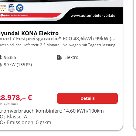
yundai KONA Elektro
Smart / Festpreisgarantie* ECO 48,6kWh 99kW (134PS) 380km NAVI/KAMERA/KLIMA/LED/ACC frei konfigurierbar!
nverbindliche Lieferzeit: 2-3 Monate
Neuwagen mit Tageszulassung
rzeugnr.
96385
Kraftstoff
Elektro
istung
99 kW (135 PS)
28.978,– €
Details
cl. 19% MwSt.
tromverbrauch kombiniert:
14,60 kWh/100km
CO
-Klasse:
A
2
CO
-Emissionen:
0 g/km
2