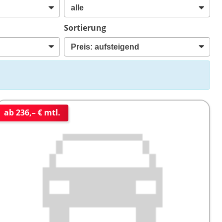
Sortierung
ab 236,– € mtl.