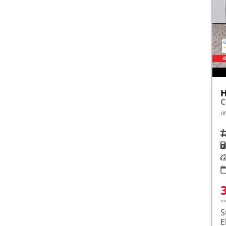
H
u
Fah
K
Le
in
S
E