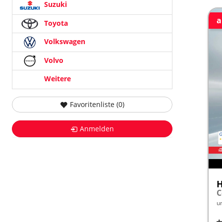
Suzuki
a
Toyota
Volkswagen
Volvo
Weitere
Favoritenliste (
0
)
Anmelden
H
u