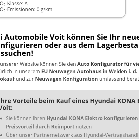
CO
-Klasse:
A
2
CO
-Emissionen:
0 g/km
2
i Automobile Voit können Sie Ihr ne
nfigurieren oder aus dem Lagerbest
ssuchen!
 unserer Website können Sie den
Auto Konfigurator für vi
ürlich in unserem
EU Neuwagen Autohaus in Weiden i. d. 
okauf
und zur
Neuwagen Konfiguration
umfassend berate
Ihre Vorteile beim Kauf eines Hyundai KONA 
Voit:
Sie können Ihren
Hyundai KONA Elektro konfigurieren
Preisvorteil durch Reimport
nutzen
Über unser Partnernetzwerk aus Hyundai-Vertragshändle