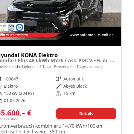
yundai KONA Elektro
Comfort Plus 48,6kWh MY26 / ACC PDC V.+H. m. Kamera Keyless Sitz & Lenkr.Heiz./ LED Navi
nverbindliche Lieferzeit:
7 Tage
Fahrzeug mit Tageszulassung
rzeugnr.
100847
Getriebe
Automatik
raftstoff
Elektro
Außenfarbe
Abyss Black
istung
150 kW (204 PS)
Kilometerstand
15 km
01.05.2026
35.600,– €
Details
cl. 19% MwSt.
tromverbrauch kombiniert:
14,70 kWh/100km
lektrische Reichweite:
380 km