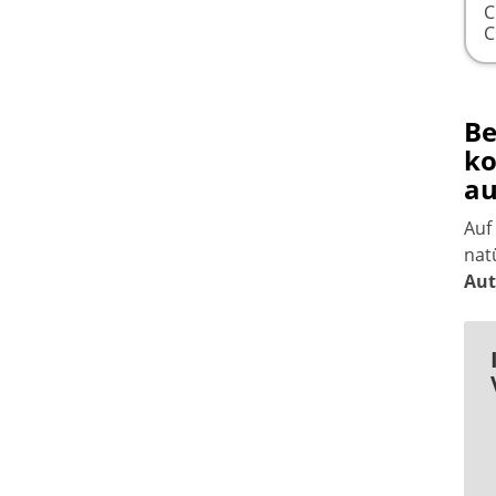
Be
ko
au
Auf
nat
Aut