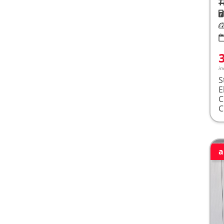
Fah
K
Le
in
S
E
a