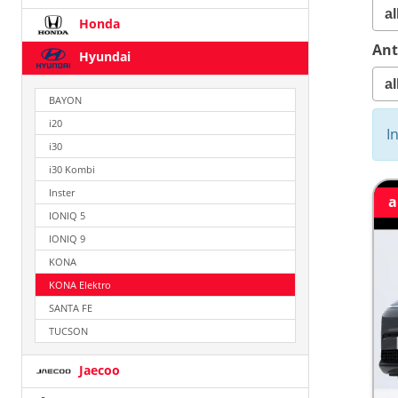
Honda
Ant
Hyundai
BAYON
i20
I
i30
i30 Kombi
Inster
a
IONIQ 5
IONIQ 9
KONA
KONA Elektro
SANTA FE
TUCSON
Jaecoo