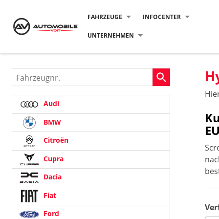
FAHRZEUGE
INFOCENTER
UNTERNEHMEN
H
Fahrzeugnr.
Hie
Audi
Ku
BMW
E
Citroën
Scr
Cupra
na
bes
Dacia
Fiat
Ver
Ford