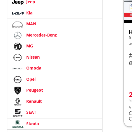
Jeep
Kia
MAN
H
Mercedes-Benz
u
MG
Fah
Nissan
Le
Omoda
Opel
Peugeot
Renault
in
S
SEAT
Skoda