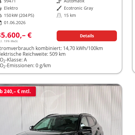
rzeugnr.
99471
Getriebe
Automatik
raftstoff
Elektro
Außenfarbe
Ecotronic Gray
istung
150 kW (204 PS)
Kilometerstand
15 km
01.06.2026
35.600,– €
Details
cl. 19% MwSt.
tromverbrauch kombiniert:
14,70 kWh/100km
lektrische Reichweite:
509 km
CO
-Klasse:
A
2
CO
-Emissionen:
0 g/km
2
b 240,– € mtl.