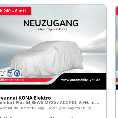
b 240,– € mtl.
yundai KONA Elektro
Comfort Plus 64,8kWh MY26 / ACC PDC V.+H. m. Kamera Keyless Sitz & Lenkr.Heiz./ LED Navi
nverbindliche Lieferzeit:
7 Tage
Fahrzeug mit Tageszulassung