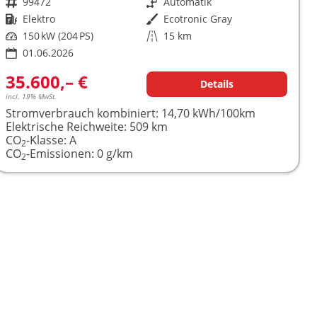
Fahrzeugnr.
99472
Getriebe
Automatik
Kraftstoff
Elektro
Außenfarbe
Ecotronic Gray
Leistung
150 kW (204 PS)
Kilometerstand
15 km
01.06.2026
35.600,– €
Details
incl. 19% MwSt.
Stromverbrauch kombiniert:
14,70 kWh/100km
Elektrische Reichweite:
509 km
CO
-Klasse:
A
2
CO
-Emissionen:
0 g/km
2