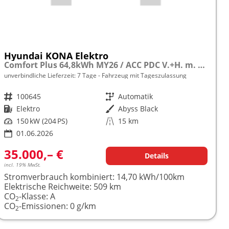
Hyundai KONA Elektro
Comfort Plus 64,8kWh MY26 / ACC PDC V.+H. m. Kamera Keyless Sitz & Lenkr.Heiz./ LED Navi
unverbindliche Lieferzeit:
7 Tage
Fahrzeug mit Tageszulassung
Fahrzeugnr.
100645
Getriebe
Automatik
Kraftstoff
Elektro
Außenfarbe
Abyss Black
Leistung
150 kW (204 PS)
Kilometerstand
15 km
01.06.2026
35.000,– €
Details
incl. 19% MwSt.
Stromverbrauch kombiniert:
14,70 kWh/100km
Elektrische Reichweite:
509 km
CO
-Klasse:
A
2
CO
-Emissionen:
0 g/km
2