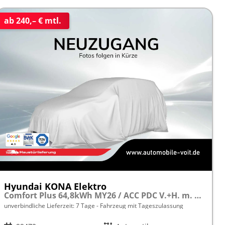
ab 240,– € mtl.
Hyundai KONA Elektro
Comfort Plus 64,8kWh MY26 / ACC PDC V.+H. m. Kamera Keyless Sitz & Lenkr.Heiz./ LED Navi
unverbindliche Lieferzeit:
7 Tage
Fahrzeug mit Tageszulassung