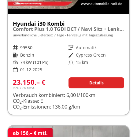
Hyundai i30 Kombi
Comfort Plus 1.0 TGDI DCT / Navi Sitz + Lenkradheizung PDC V&H Kamera LED Alu 17"
unverbindliche Lieferzeit:
7 Tage
Fahrzeug mit Tageszulassung
Fahrzeugnr.
99550
Getriebe
Automatik
Kraftstoff
Benzin
Außenfarbe
Cypress Green
Leistung
74 kW (101 PS)
Kilometerstand
15 km
01.12.2025
23.150,– €
Details
incl. 19% MwSt.
Verbrauch kombiniert:
6,00 l/100km
CO
-Klasse:
E
2
CO
-Emissionen:
136,00 g/km
2
ab 156,– € mtl.