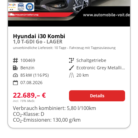
Hyundai i30 Kombi
1,0 T-GDI Go - LAGER
unverbindliche Lieferzeit:
10 Tage
Fahrzeug mit Tageszulassung
Fahrzeugnr.
100469
Getriebe
Schaltgetriebe
Kraftstoff
Benzin
Außenfarbe
Ecotronic Grey Metallic ()
Leistung
85 kW (116 PS)
Kilometerstand
20 km
07.08.2026
22.689,– €
Details
incl. 19% MwSt.
Verbrauch kombiniert:
5,80 l/100km
CO
-Klasse:
D
2
CO
-Emissionen:
130,00 g/km
2