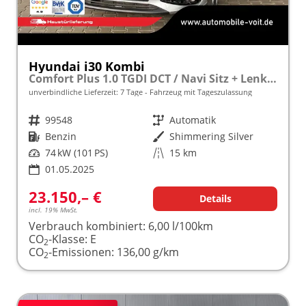
Hyundai i30 Kombi
Comfort Plus 1.0 TGDI DCT / Navi Sitz + Lenkradheizung PDC V&H Kamera LED Alu 17"
unverbindliche Lieferzeit:
7 Tage
Fahrzeug mit Tageszulassung
Fahrzeugnr.
99548
Getriebe
Automatik
Kraftstoff
Benzin
Außenfarbe
Shimmering Silver
Leistung
74 kW (101 PS)
Kilometerstand
15 km
01.05.2025
23.150,– €
Details
incl. 19% MwSt.
Verbrauch kombiniert:
6,00 l/100km
CO
-Klasse:
E
2
CO
-Emissionen:
136,00 g/km
2