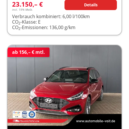
23.150,– €
Details
incl. 19% MwSt.
Verbrauch kombiniert:
6,00 l/100km
CO
-Klasse:
E
2
CO
-Emissionen:
136,00 g/km
2
ab 156,– € mtl.