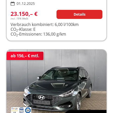
01.12.2025
23.150,– €
Details
incl. 19% MwSt.
Verbrauch kombiniert:
6,00 l/100km
CO
-Klasse:
E
2
CO
-Emissionen:
136,00 g/km
2
ab 156,– € mtl.