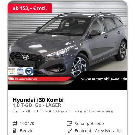
ab 153,– € mtl.
Hyundai i30 Kombi
1,0 T-GDI Go - LAGER
unverbindliche Lieferzeit:
10 Tage
Fahrzeug mit Tageszulassung
Fahrzeugnr.
100470
Getriebe
Schaltgetriebe
Kraftstoff
Benzin
Außenfarbe
Ecotronic Grey Metallic ()