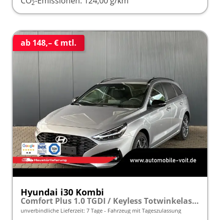
CO
-Emissionen:
124,00 g/km
2
ab 148,– € mtl.
Hyundai i30 Kombi
Comfort Plus 1.0 TGDI / Keyless Totwinkelassis. PDC V&H + Kamera Sitz Lenkradheizung LED Alu 17''
unverbindliche Lieferzeit:
7 Tage
Fahrzeug mit Tageszulassung