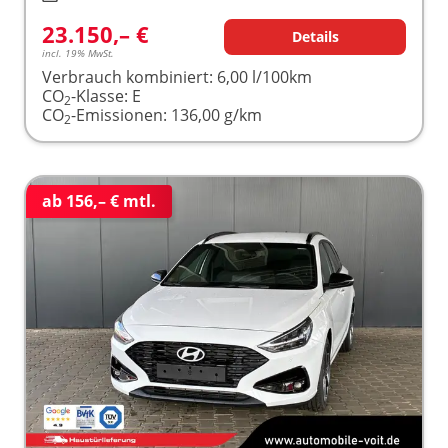
23.150,– €
Details
incl. 19% MwSt.
Verbrauch kombiniert:
6,00 l/100km
CO
-Klasse:
E
2
CO
-Emissionen:
136,00 g/km
2
ab 156,– € mtl.