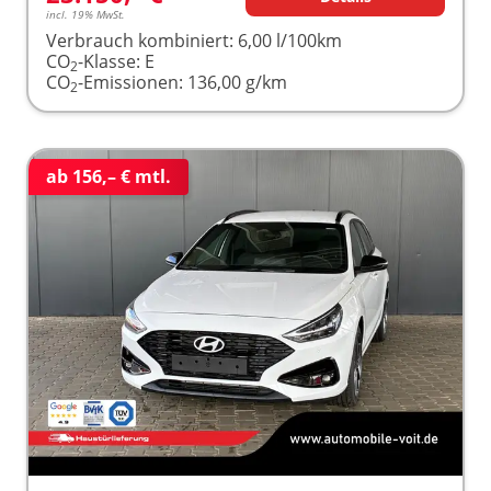
incl. 19% MwSt.
Verbrauch kombiniert:
6,00 l/100km
CO
-Klasse:
E
2
CO
-Emissionen:
136,00 g/km
2
ab 156,– € mtl.