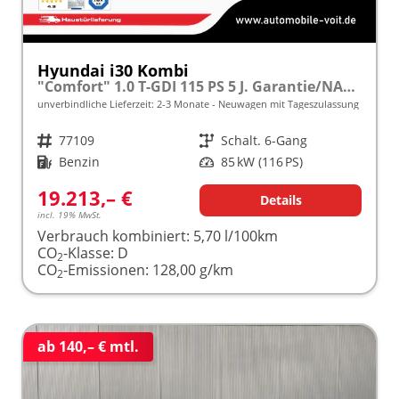
Hyundai i30 Kombi
"Comfort" 1.0 T-GDI 115 PS 5 J. Garantie/NAVI 10,25"/LED-Scheinwerfer/Parksensoren vo. + hi./Rückfahrkamera/Tempomat
unverbindliche Lieferzeit: 2-3 Monate
Neuwagen mit Tageszulassung
Fahrzeugnr.
77109
Getriebe
Schalt. 6-Gang
Kraftstoff
Benzin
Leistung
85 kW (116 PS)
19.213,– €
Details
incl. 19% MwSt.
Verbrauch kombiniert:
5,70 l/100km
CO
-Klasse:
D
2
CO
-Emissionen:
128,00 g/km
2
ab 140,– € mtl.