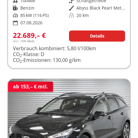
Fahrzeugnr.
100466
Getriebe
Schaltgetriebe
Kraftstoff
Benzin
Außenfarbe
Abyss Black Pearl Metallic ()
Leistung
85 kW (116 PS)
Kilometerstand
20 km
07.08.2026
22.689,– €
Details
incl. 19% MwSt.
Verbrauch kombiniert:
5,80 l/100km
CO
-Klasse:
D
2
CO
-Emissionen:
130,00 g/km
2
ab 153,– € mtl.