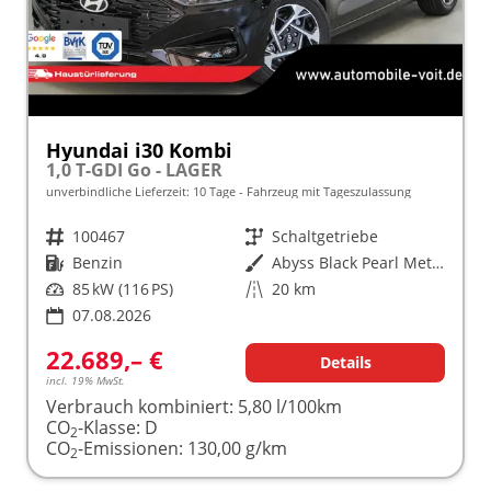
Hyundai i30 Kombi
1,0 T-GDI Go - LAGER
unverbindliche Lieferzeit:
10 Tage
Fahrzeug mit Tageszulassung
Fahrzeugnr.
100467
Getriebe
Schaltgetriebe
Kraftstoff
Benzin
Außenfarbe
Abyss Black Pearl Metallic ()
Leistung
85 kW (116 PS)
Kilometerstand
20 km
07.08.2026
22.689,– €
Details
incl. 19% MwSt.
Verbrauch kombiniert:
5,80 l/100km
CO
-Klasse:
D
2
CO
-Emissionen:
130,00 g/km
2