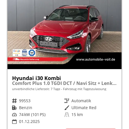
Hyundai i30 Kombi
Comfort Plus 1.0 TGDI DCT / Navi Sitz + Lenkradheizung PDC V&H Kamera LED Alu 17"
unverbindliche Lieferzeit:
7 Tage
Fahrzeug mit Tageszulassung
Fahrzeugnr.
99553
Getriebe
Automatik
Kraftstoff
Benzin
Außenfarbe
Ultimate Red
Leistung
74 kW (101 PS)
Kilometerstand
15 km
01.12.2025