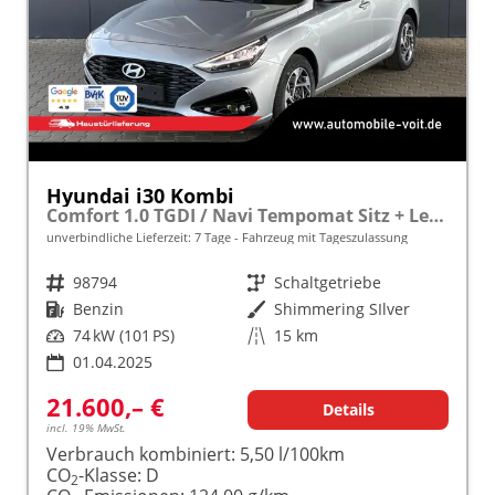
Hyundai i30 Kombi
Comfort 1.0 TGDI / Navi Tempomat Sitz + Lenkradheizung LED Alu 16''
unverbindliche Lieferzeit:
7 Tage
Fahrzeug mit Tageszulassung
Fahrzeugnr.
98794
Getriebe
Schaltgetriebe
Kraftstoff
Benzin
Außenfarbe
Shimmering SIlver
Leistung
74 kW (101 PS)
Kilometerstand
15 km
01.04.2025
21.600,– €
Details
incl. 19% MwSt.
Verbrauch kombiniert:
5,50 l/100km
CO
-Klasse:
D
2