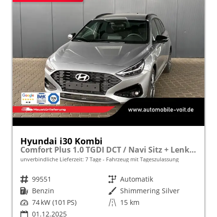
Hyundai i30 Kombi
Comfort Plus 1.0 TGDI DCT / Navi Sitz + Lenkradheizung PDC V&H Kamera LED Alu 17"
unverbindliche Lieferzeit:
7 Tage
Fahrzeug mit Tageszulassung
Fahrzeugnr.
99551
Getriebe
Automatik
Kraftstoff
Benzin
Außenfarbe
Shimmering Silver
Leistung
74 kW (101 PS)
Kilometerstand
15 km
01.12.2025