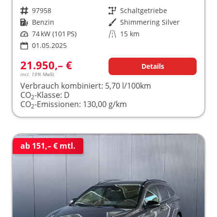
Fahrzeugnr.
97958
Getriebe
Schaltgetriebe
Kraftstoff
Benzin
Außenfarbe
Shimmering Silver
Leistung
74 kW (101 PS)
Kilometerstand
15 km
01.05.2025
21.950,– €
Details
incl. 19% MwSt.
Verbrauch kombiniert:
5,70 l/100km
CO
-Klasse:
D
2
CO
-Emissionen:
130,00 g/km
2
ab 151,– € mtl.