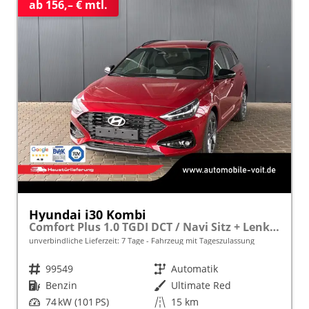
ab 156,– € mtl.
Hyundai i30 Kombi
Comfort Plus 1.0 TGDI DCT / Navi Sitz + Lenkradheizung PDC V&H Kamera LED Alu 17"
unverbindliche Lieferzeit:
7 Tage
Fahrzeug mit Tageszulassung
Fahrzeugnr.
99549
Getriebe
Automatik
Kraftstoff
Benzin
Außenfarbe
Ultimate Red
Leistung
74 kW (101 PS)
Kilometerstand
15 km