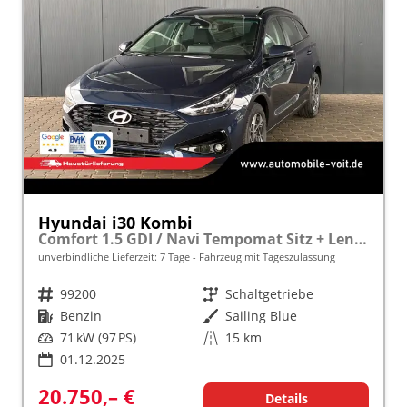
Hyundai i30 Kombi
Comfort 1.5 GDI / Navi Tempomat Sitz + Lenkradheizung LED Alu 16''
unverbindliche Lieferzeit:
7 Tage
Fahrzeug mit Tageszulassung
Fahrzeugnr.
99200
Getriebe
Schaltgetriebe
Kraftstoff
Benzin
Außenfarbe
Sailing Blue
Leistung
71 kW (97 PS)
Kilometerstand
15 km
01.12.2025
20.750,– €
Details