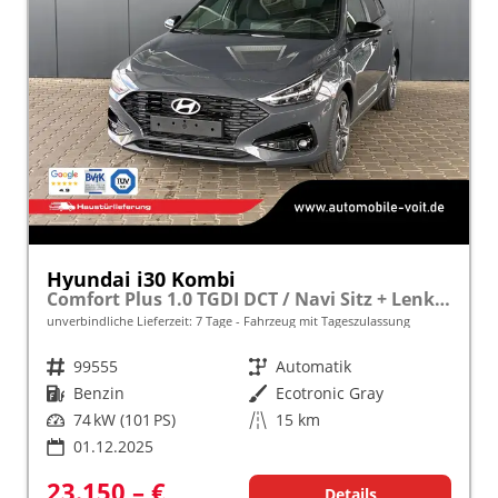
Hyundai i30 Kombi
Comfort Plus 1.0 TGDI DCT / Navi Sitz + Lenkradheizung PDC V&H Kamera LED Alu 17"
unverbindliche Lieferzeit:
7 Tage
Fahrzeug mit Tageszulassung
Fahrzeugnr.
99555
Getriebe
Automatik
Kraftstoff
Benzin
Außenfarbe
Ecotronic Gray
Leistung
74 kW (101 PS)
Kilometerstand
15 km
01.12.2025
23.150,– €
Details