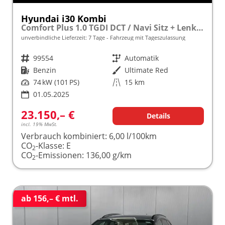
Hyundai i30 Kombi
Comfort Plus 1.0 TGDI DCT / Navi Sitz + Lenkradheizung PDC V&H Kamera LED Alu 17"
unverbindliche Lieferzeit:
7 Tage
Fahrzeug mit Tageszulassung
Fahrzeugnr.
99554
Getriebe
Automatik
Kraftstoff
Benzin
Außenfarbe
Ultimate Red
Leistung
74 kW (101 PS)
Kilometerstand
15 km
01.05.2025
23.150,– €
Details
incl. 19% MwSt.
Verbrauch kombiniert:
6,00 l/100km
CO
-Klasse:
E
2
CO
-Emissionen:
136,00 g/km
2
ab 156,– € mtl.