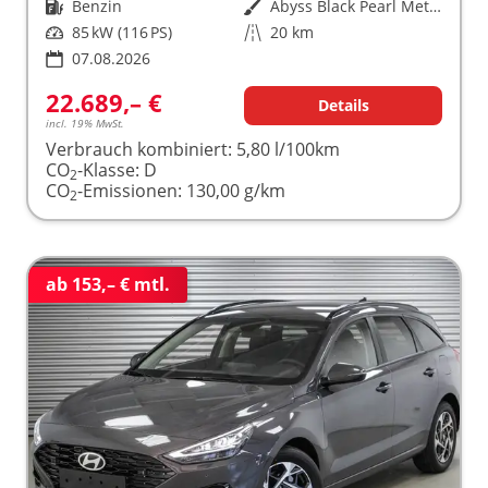
Kraftstoff
Benzin
Außenfarbe
Abyss Black Pearl Metallic ()
Leistung
85 kW (116 PS)
Kilometerstand
20 km
07.08.2026
22.689,– €
Details
incl. 19% MwSt.
Verbrauch kombiniert:
5,80 l/100km
CO
-Klasse:
D
2
CO
-Emissionen:
130,00 g/km
2
ab 153,– € mtl.