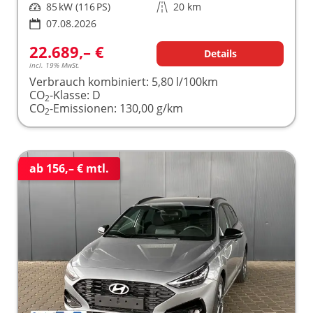
Leistung
85 kW (116 PS)
Kilometerstand
20 km
07.08.2026
22.689,– €
Details
incl. 19% MwSt.
Verbrauch kombiniert:
5,80 l/100km
CO
-Klasse:
D
2
CO
-Emissionen:
130,00 g/km
2
ab 156,– € mtl.