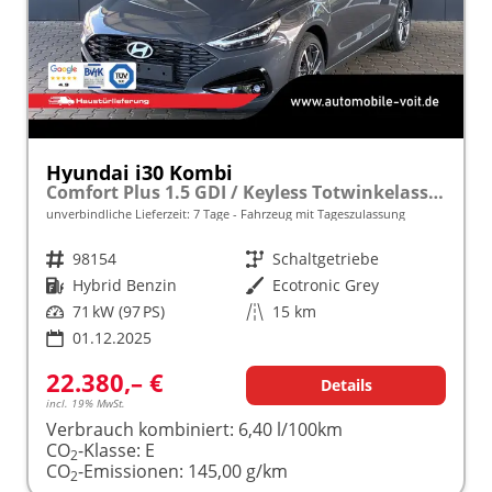
Hyundai i30 Kombi
Comfort Plus 1.5 GDI / Keyless Totwinkelassis. PDC V&H + Kamera Sitz Lenkradheizung LED Alu 17''
unverbindliche Lieferzeit:
7 Tage
Fahrzeug mit Tageszulassung
Fahrzeugnr.
98154
Getriebe
Schaltgetriebe
Kraftstoff
Hybrid Benzin
Außenfarbe
Ecotronic Grey
Leistung
71 kW (97 PS)
Kilometerstand
15 km
01.12.2025
22.380,– €
Details
incl. 19% MwSt.
Verbrauch kombiniert:
6,40 l/100km
CO
-Klasse:
E
2
CO
-Emissionen:
145,00 g/km
2