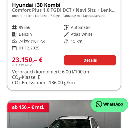
Hyundai i30 Kombi
Comfort Plus 1.0 TGDI DCT / Navi Sitz + Lenkradheizung PDC V&H Kamera LED Alu 17"
unverbindliche Lieferzeit:
7 Tage
Fahrzeug mit Tageszulassung
Fahrzeugnr.
99556
Getriebe
Automatik
Kraftstoff
Benzin
Außenfarbe
Atlas White
Leistung
74 kW (101 PS)
Kilometerstand
15 km
01.12.2025
23.150,– €
Details
incl. 19% MwSt.
Verbrauch kombiniert:
6,00 l/100km
CO
-Klasse:
E
2
CO
-Emissionen:
136,00 g/km
2
ab 156,– € mtl.