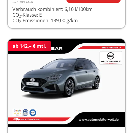
incl. 19% MwSt.
Verbrauch kombiniert:
6,10 l/100km
CO
-Klasse:
E
2
CO
-Emissionen:
139,00 g/km
2
ab 142,– € mtl.