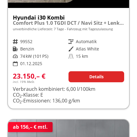
Hyundai i30 Kombi
Comfort Plus 1.0 TGDI DCT / Navi Sitz + Lenkradheizung PDC V&H Kamera LED Alu 17"
unverbindliche Lieferzeit:
7 Tage
Fahrzeug mit Tageszulassung
Fahrzeugnr.
99552
Getriebe
Automatik
Kraftstoff
Benzin
Außenfarbe
Atlas White
Leistung
74 kW (101 PS)
Kilometerstand
15 km
01.12.2025
23.150,– €
Details
incl. 19% MwSt.
Verbrauch kombiniert:
6,00 l/100km
CO
-Klasse:
E
2
CO
-Emissionen:
136,00 g/km
2
ab 156,– € mtl.