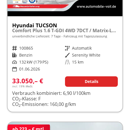
Hyundai TUCSON
Comfort Plus 1.6 T-GDI 4WD 7DCT / Matrix-LED ACC Teilleder Shz vo+hi + Lenkradheizung Elek. Heck Alu 18"
unverbindliche Lieferzeit:
7 Tage
Fahrzeug mit Tageszulassung
Fahrzeugnr.
100865
Getriebe
Automatik
Kraftstoff
Benzin
Außenfarbe
Serenity White
Leistung
132 kW (179 PS)
Kilometerstand
15 km
01.06.2026
33.050,– €
Details
incl. 19% MwSt.
Verbrauch kombiniert:
6,90 l/100km
CO
-Klasse:
F
2
CO
-Emissionen:
160,00 g/km
2
ab 223,– € mtl.