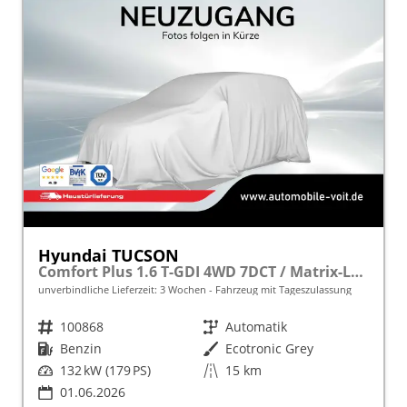
Hyundai TUCSON
Comfort Plus 1.6 T-GDI 4WD 7DCT / Matrix-LED ACC Teilleder Shz vo+hi + Lenkradheizung Elek. Heck Alu 18"
unverbindliche Lieferzeit:
3 Wochen
Fahrzeug mit Tageszulassung
Fahrzeugnr.
100868
Getriebe
Automatik
Kraftstoff
Benzin
Außenfarbe
Ecotronic Grey
Leistung
132 kW (179 PS)
Kilometerstand
15 km
01.06.2026