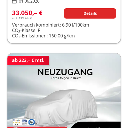
01.06.2026
33.050,– €
Details
incl. 19% MwSt.
Verbrauch kombiniert:
6,90 l/100km
CO
-Klasse:
F
2
CO
-Emissionen:
160,00 g/km
2
ab 223,– € mtl.