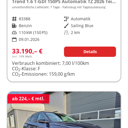
Trend 1.6 T-GDI 150PS Automatik TZ 2026 Teil-Leder Sitzheizung v+h Lenkradheizung Klimaautomatik Navi Touchscreen DAB+ Apple CarPlay + Android Auto PDC Rückf.-Kamera Matrix-LED-Scheinw.
unverbindliche Lieferzeit:
7 Tage
Fahrzeug mit Tageszulassung
Fahrzeugnr.
83388
Getriebe
Automatik
Kraftstoff
Benzin
Außenfarbe
Sailing Blue
Leistung
110 kW (150 PS)
Kilometerstand
2 km
09.01.2026
33.190,– €
Details
incl. 19% MwSt.
Verbrauch kombiniert:
7,00 l/100km
CO
-Klasse:
F
2
CO
-Emissionen:
159,00 g/km
2
ab 224,– € mtl.