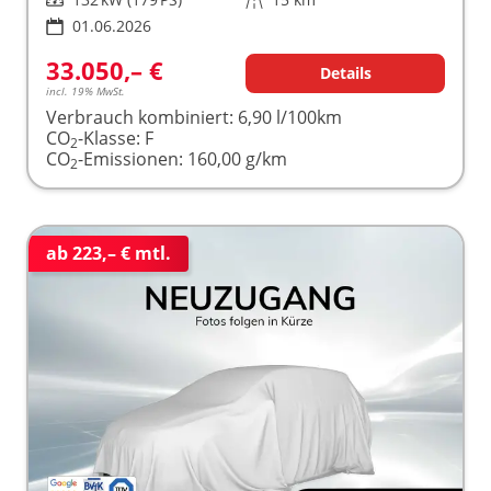
01.06.2026
33.050,– €
Details
incl. 19% MwSt.
Verbrauch kombiniert:
6,90 l/100km
CO
-Klasse:
F
2
CO
-Emissionen:
160,00 g/km
2
ab 223,– € mtl.