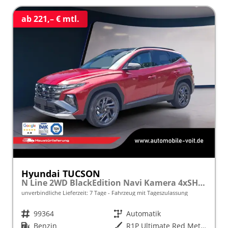
ab 221,– € mtl.
Hyundai TUCSON
N Line 2WD BlackEdition Navi Kamera 4xSHZ ACC
unverbindliche Lieferzeit:
7 Tage
Fahrzeug mit Tageszulassung
Fahrzeugnr.
99364
Getriebe
Automatik
Kraftstoff
Benzin
Außenfarbe
R1P Ultimate Red Metallic