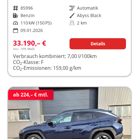
Fahrzeugnr.
85996
Getriebe
Automatik
Kraftstoff
Benzin
Außenfarbe
Abyss Black
Leistung
110 kW (150 PS)
Kilometerstand
2 km
09.01.2026
33.190,– €
Details
incl. 19% MwSt.
Verbrauch kombiniert:
7,00 l/100km
CO
-Klasse:
F
2
CO
-Emissionen:
159,00 g/km
2
ab 224,– € mtl.