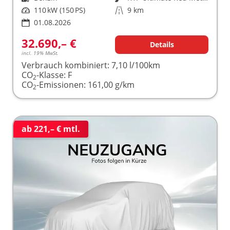
Leistung
110 kW (150 PS)
Kilometerstand
9 km
01.08.2026
32.690,– €
Details
incl. 19% MwSt.
Verbrauch kombiniert:
7,10 l/100km
CO
-Klasse:
F
2
CO
-Emissionen:
161,00 g/km
2
ab 221,– € mtl.