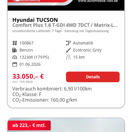
Hyundai TUCSON
Comfort Plus 1.6 T-GDI 4WD 7DCT / Matrix-LED ACC Teilleder Shz vo+hi + Lenkradheizung Elek. Heck Alu 18"
unverbindliche Lieferzeit:
7 Tage
Fahrzeug mit Tageszulassung
Fahrzeugnr.
100867
Getriebe
Automatik
Kraftstoff
Benzin
Außenfarbe
Ecotronic Grey
Leistung
132 kW (179 PS)
Kilometerstand
15 km
01.06.2026
33.050,– €
Details
incl. 19% MwSt.
Verbrauch kombiniert:
6,90 l/100km
CO
-Klasse:
F
2
CO
-Emissionen:
160,00 g/km
2
ab 223,– € mtl.