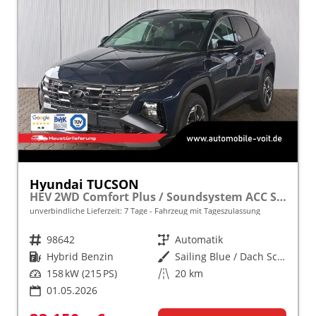
Hyundai TUCSON
HEV 2WD Comfort Plus / Soundsystem ACC Sitz + Lenkradheiz. Alu 17" E-Heckklappe Keyless LED
unverbindliche Lieferzeit:
7 Tage
Fahrzeug mit Tageszulassung
Fahrzeugnr.
98642
Getriebe
Automatik
Kraftstoff
Hybrid Benzin
Außenfarbe
Sailing Blue / Dach Schwarz
Leistung
158 kW (215 PS)
Kilometerstand
20 km
01.05.2026