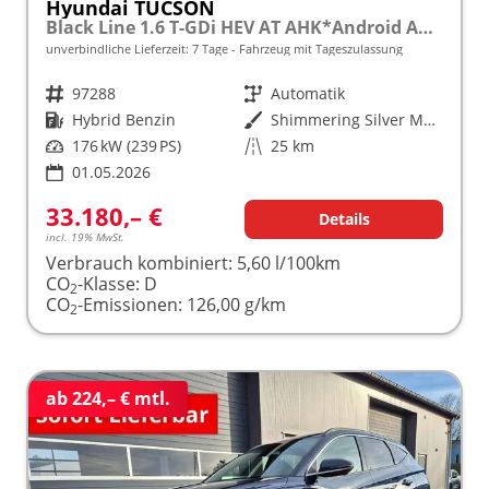
Hyundai TUCSON
Black Line 1.6 T-GDi HEV AT AHK*Android Auto*Navi*SHZ*Kamera*2Z Klimaauto*
unverbindliche Lieferzeit:
7 Tage
Fahrzeug mit Tageszulassung
Fahrzeugnr.
97288
Getriebe
Automatik
Kraftstoff
Hybrid Benzin
Außenfarbe
Shimmering Silver Metallic
Leistung
176 kW (239 PS)
Kilometerstand
25 km
01.05.2026
33.180,– €
Details
incl. 19% MwSt.
Verbrauch kombiniert:
5,60 l/100km
CO
-Klasse:
D
2
CO
-Emissionen:
126,00 g/km
2
ab 224,– € mtl.