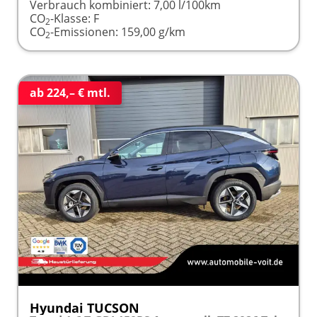
Verbrauch kombiniert:
7,00 l/100km
CO
-Klasse:
F
2
CO
-Emissionen:
159,00 g/km
2
ab 224,– € mtl.
Hyundai TUCSON