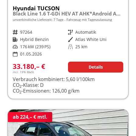
Hyundai TUCSON
Black Line 1.6 T-GDi HEV AT AHK*Android Auto*Navi*SHZ*Kamera*2Z Klimaauto*
unverbindliche Lieferzeit:
7 Tage
Fahrzeug mit Tageszulassung
Fahrzeugnr.
97264
Getriebe
Automatik
Kraftstoff
Hybrid Benzin
Außenfarbe
Atlas White Uni
Leistung
176 kW (239 PS)
Kilometerstand
25 km
01.05.2026
33.180,– €
Details
incl. 19% MwSt.
Verbrauch kombiniert:
5,60 l/100km
CO
-Klasse:
D
2
CO
-Emissionen:
126,00 g/km
2
ab 224,– € mtl.