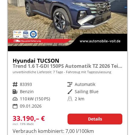
Hyundai TUCSON
Trend 1.6 T-GDI 150PS Automatik TZ 2026 Teil-Leder Sitzheizung v+h Lenkradheizung Klimaautomatik Navi Touchscreen DAB+ Apple CarPlay + Android Auto PDC Rückf.-Kamera Matrix-LED-Scheinw.
unverbindliche Lieferzeit:
7 Tage
Fahrzeug mit Tageszulassung
Fahrzeugnr.
83393
Getriebe
Automatik
Kraftstoff
Benzin
Außenfarbe
Sailing Blue
Leistung
110 kW (150 PS)
Kilometerstand
2 km
09.01.2026
33.190,– €
Details
incl. 19% MwSt.
Verbrauch kombiniert:
7,00 l/100km