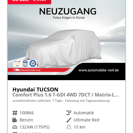
Hyundai TUCSON
Comfort Plus 1.6 T-GDI 4WD 7DCT / Matrix-LED ACC Teilleder Shz vo+hi + Lenkradheizung Elek. Heck Alu 18"
unverbindliche Lieferzeit:
7 Tage
Fahrzeug mit Tageszulassung
Fahrzeugnr.
100866
Getriebe
Automatik
Kraftstoff
Benzin
Außenfarbe
Ultimate Red
Leistung
132 kW (179 PS)
Kilometerstand
15 km