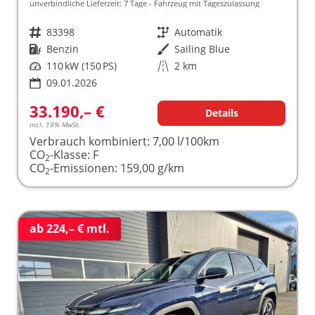
unverbindliche Lieferzeit:
7 Tage
Fahrzeug mit Tageszulassung
Fahrzeugnr.
83398
Getriebe
Automatik
Kraftstoff
Benzin
Außenfarbe
Sailing Blue
Leistung
110 kW (150 PS)
Kilometerstand
2 km
09.01.2026
33.190,– €
Details
incl. 19% MwSt.
Verbrauch kombiniert:
7,00 l/100km
CO
-Klasse:
F
2
CO
-Emissionen:
159,00 g/km
2
ab 224,– € mtl.