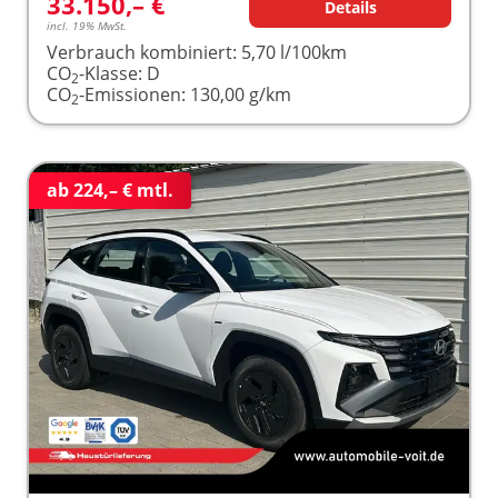
33.150,– €
Details
incl. 19% MwSt.
Verbrauch kombiniert:
5,70 l/100km
CO
-Klasse:
D
2
CO
-Emissionen:
130,00 g/km
2
ab 224,– € mtl.