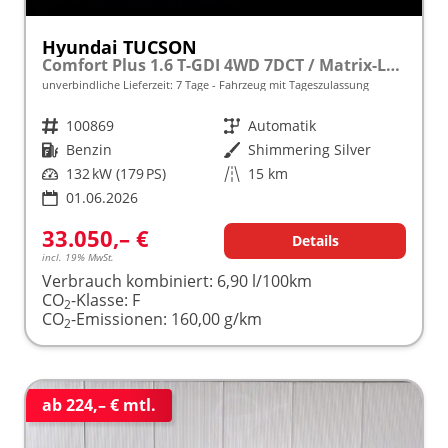
Hyundai TUCSON
Comfort Plus 1.6 T-GDI 4WD 7DCT / Matrix-LED ACC Teilleder Shz vo+hi + Lenkradheizung Elek. Heck Alu 18"
unverbindliche Lieferzeit:
7 Tage
Fahrzeug mit Tageszulassung
Fahrzeugnr.
100869
Getriebe
Automatik
Kraftstoff
Benzin
Außenfarbe
Shimmering Silver
Leistung
132 kW (179 PS)
Kilometerstand
15 km
01.06.2026
33.050,– €
Details
incl. 19% MwSt.
Verbrauch kombiniert:
6,90 l/100km
CO
-Klasse:
F
2
CO
-Emissionen:
160,00 g/km
2
ab 224,– € mtl.