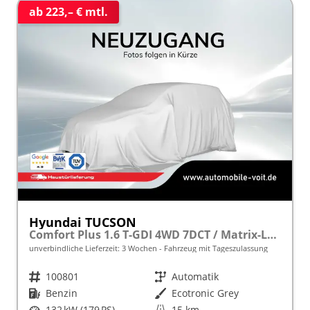
ab 223,– € mtl.
Hyundai TUCSON
Comfort Plus 1.6 T-GDI 4WD 7DCT / Matrix-LED ACC Teilleder Shz vo+hi + Lenkradheizung Elek. Heck Alu 18"
unverbindliche Lieferzeit:
3 Wochen
Fahrzeug mit Tageszulassung
Fahrzeugnr.
100801
Getriebe
Automatik
Kraftstoff
Benzin
Außenfarbe
Ecotronic Grey
Leistung
132 kW (179 PS)
Kilometerstand
15 km