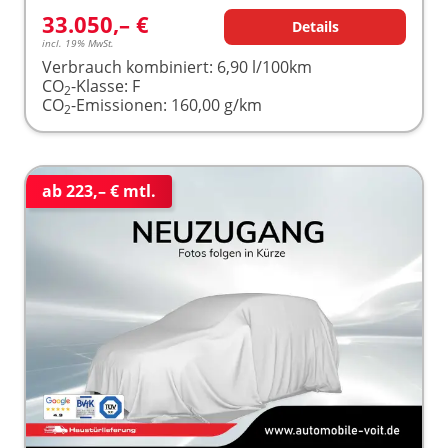
33.050,– €
Details
incl. 19% MwSt.
Verbrauch kombiniert:
6,90 l/100km
CO
-Klasse:
F
2
CO
-Emissionen:
160,00 g/km
2
ab 223,– € mtl.