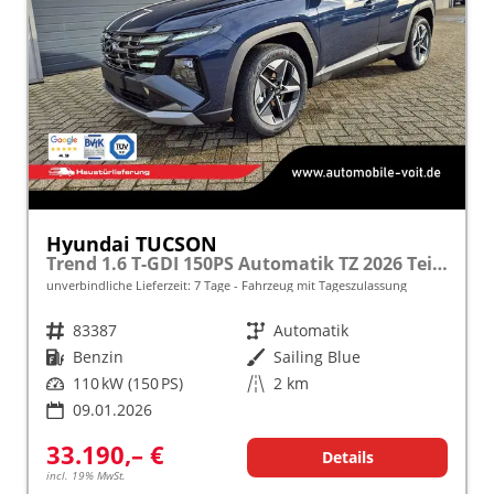
Hyundai TUCSON
Trend 1.6 T-GDI 150PS Automatik TZ 2026 Teil-Leder Sitzheizung v+h Lenkradheizung Klimaautomatik Navi Touchscreen DAB+ Apple CarPlay + Android Auto PDC Rückf.-Kamera Matrix-LED-Scheinw.
unverbindliche Lieferzeit:
7 Tage
Fahrzeug mit Tageszulassung
Fahrzeugnr.
83387
Getriebe
Automatik
Kraftstoff
Benzin
Außenfarbe
Sailing Blue
Leistung
110 kW (150 PS)
Kilometerstand
2 km
09.01.2026
33.190,– €
Details
incl. 19% MwSt.