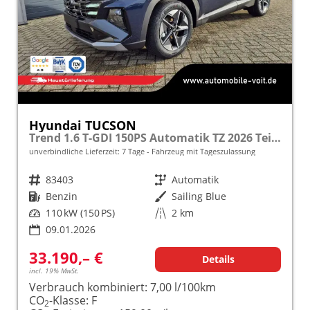
Hyundai TUCSON
Trend 1.6 T-GDI 150PS Automatik TZ 2026 Teil-Leder Sitzheizung v+h Lenkradheizung Klimaautomatik Navi Touchscreen DAB+ Apple CarPlay + Android Auto PDC Rückf.-Kamera Matrix-LED-Scheinw.
unverbindliche Lieferzeit:
7 Tage
Fahrzeug mit Tageszulassung
Fahrzeugnr.
83403
Getriebe
Automatik
Kraftstoff
Benzin
Außenfarbe
Sailing Blue
Leistung
110 kW (150 PS)
Kilometerstand
2 km
09.01.2026
33.190,– €
Details
incl. 19% MwSt.
Verbrauch kombiniert:
7,00 l/100km
CO
-Klasse:
F
2