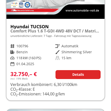
Hyundai TUCSON
Comfort Plus 1.6 T-GDI 4WD 48V DCT / Matrix-LED Pano-Dach ACC Shz hi + vo Teilleder Alu 18"
unverbindliche Lieferzeit:
7 Tage
Fahrzeug mit Tageszulassung
Fahrzeugnr.
100796
Getriebe
Automatik
Kraftstoff
Benzin
Außenfarbe
Shimmering Silver
Leistung
118 kW (160 PS)
Kilometerstand
15 km
01.04.2025
32.750,– €
Details
incl. 19% MwSt.
Verbrauch kombiniert:
6,30 l/100km
CO
-Klasse:
E
2
CO
-Emissionen:
144,00 g/km
2