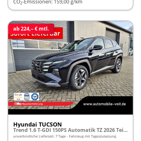
CO
-Emissionen:
159,00 g/km
2
ab 224,– € mtl.
Hyundai TUCSON
Trend 1.6 T-GDI 150PS Automatik TZ 2026 Teil-Leder Sitzheizung v+h Lenkradheizung Klimaautomatik Navi Touchscreen DAB+ Apple CarPlay + Android Auto PDC Rückf.-Kamera Matrix-LED-Scheinw.
unverbindliche Lieferzeit:
7 Tage
Fahrzeug mit Tageszulassung