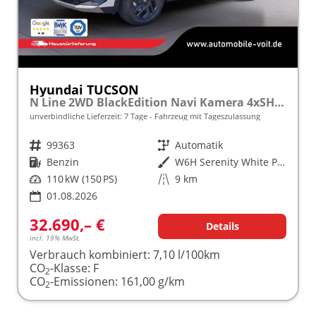
Hyundai TUCSON
N Line 2WD BlackEdition Navi Kamera 4xSHZ ACC
unverbindliche Lieferzeit:
7 Tage
Fahrzeug mit Tageszulassung
Fahrzeugnr.
99363
Getriebe
Automatik
Kraftstoff
Benzin
Außenfarbe
W6H Serenity White Pearl
Leistung
110 kW (150 PS)
Kilometerstand
9 km
01.08.2026
32.690,– €
Details
incl. 19% MwSt.
Verbrauch kombiniert:
7,10 l/100km
CO
-Klasse:
F
2
CO
-Emissionen:
161,00 g/km
2