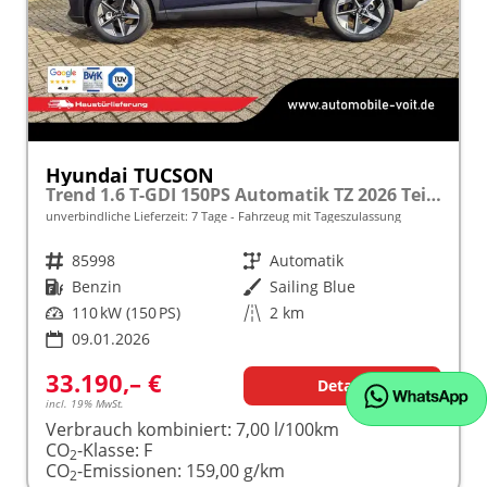
Hyundai TUCSON
Trend 1.6 T-GDI 150PS Automatik TZ 2026 Teil-Leder Sitzheizung v+h Lenkradheizung Klimaautomatik Navi Touchscreen DAB+ Apple CarPlay + Android Auto PDC Rückf.-Kamera Matrix-LED-Scheinw.
unverbindliche Lieferzeit:
7 Tage
Fahrzeug mit Tageszulassung
Fahrzeugnr.
85998
Getriebe
Automatik
Kraftstoff
Benzin
Außenfarbe
Sailing Blue
Leistung
110 kW (150 PS)
Kilometerstand
2 km
09.01.2026
33.190,– €
Details
incl. 19% MwSt.
Verbrauch kombiniert:
7,00 l/100km
CO
-Klasse:
F
2
CO
-Emissionen:
159,00 g/km
2