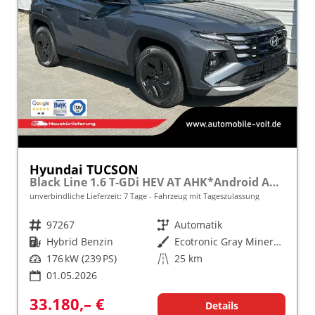
Hyundai TUCSON
Black Line 1.6 T-GDi HEV AT AHK*Android Auto*Navi*SHZ*Kamera*2Z Klimaauto*
unverbindliche Lieferzeit:
7 Tage
Fahrzeug mit Tageszulassung
Fahrzeugnr.
97267
Getriebe
Automatik
Kraftstoff
Hybrid Benzin
Außenfarbe
Ecotronic Gray Mineraleffekt
Leistung
176 kW (239 PS)
Kilometerstand
25 km
01.05.2026
33.180,– €
Details