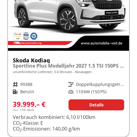
Skoda Kodiaq
Sportline Plus Modelljahr 2027 1.5 TSI 150PS DSG MATRIX/KAMERA/ACC/MEMORY/NAVI/SHZ/3Z.KLIMA/ELEKTR. HECKKLAPPE frei konfigurierbar!
unverbindliche Lieferzeit: 3-6 Monate
Neuwagen
Fahrzeugnr.
99388
Getriebe
Doppelkupplungsgetriebe (DSG)
Kraftstoff
Benzin
Leistung
110 kW (150 PS)
39.999,– €
Details
incl. 19% MwSt.
Verbrauch kombiniert:
6,10 l/100km
CO
-Klasse:
E
2
CO
-Emissionen:
140,00 g/km
2