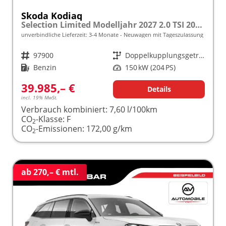
Skoda Kodiaq
Selection Limited Modelljahr 2027 2.0 TSI 204 PS DSG 4x4 5 J. Garantie/AHK/NAVI/SHZ/KAMERA/LED frei konfigurierbar!
unverbindliche Lieferzeit: 3-4 Monate
Neuwagen mit Tageszulassung
Fahrzeugnr.
97900
Getriebe
Doppelkupplungsgetriebe (DSG)
Kraftstoff
Benzin
Leistung
150 kW (204 PS)
39.985,– €
Details
incl. 19% MwSt.
Verbrauch kombiniert:
7,60 l/100km
CO
-Klasse:
F
2
CO
-Emissionen:
172,00 g/km
2
ab 270,– € mtl.