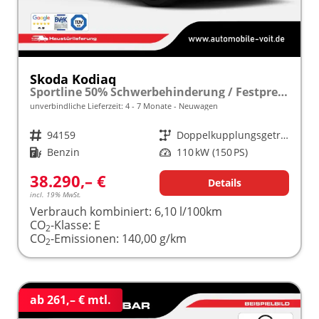
Skoda Kodiaq
Sportline 50% Schwerbehinderung / Festpreisgarantie* Modelljahr 1.5 TSI Mild-Hybrid 150PS DSG "Sonderangebot bei Schwerbehinderung" frei konfigurierbar!
unverbindliche Lieferzeit: 4 - 7 Monate
Neuwagen
Fahrzeugnr.
94159
Getriebe
Doppelkupplungsgetriebe (DSG)
Kraftstoff
Benzin
Leistung
110 kW (150 PS)
38.290,– €
Details
incl. 19% MwSt.
Verbrauch kombiniert:
6,10 l/100km
CO
-Klasse:
E
2
CO
-Emissionen:
140,00 g/km
2
ab 261,– € mtl.