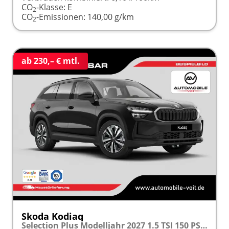
CO
-Klasse:
E
2
CO
-Emissionen:
140,00 g/km
2
ab 230,– € mtl.
Skoda Kodiaq
Selection Plus Modelljahr 2027 1.5 TSI 150 PS DSG TEMPOMAT/R.KAMERA/SHZ/LED/LENKRADHEIZUNG frei konfigurierbar!