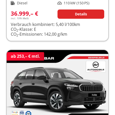
Kraftstoff
Diesel
Leistung
110 kW (150 PS)
36.999,– €
Details
incl. 19% MwSt.
Verbrauch kombiniert:
5,40 l/100km
CO
-Klasse:
E
2
CO
-Emissionen:
142,00 g/km
2
ab 253,– € mtl.