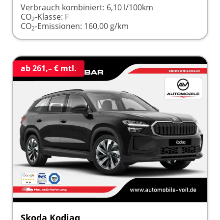
Verbrauch kombiniert:
6,10 l/100km
CO
-Klasse:
F
2
CO
-Emissionen:
160,00 g/km
2
ab 261,– € mtl.
Skoda Kodiaq