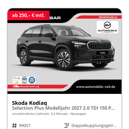
ab 250,– € mtl.
Skoda Kodiaq
Selection Plus Modelljahr 2027 2.0 TDI 150 PS DSG TEMPOMAT/R.KAMERA/SHZ/LED/LENKRADHEIZUNG frei konfigurierbar!
unverbindliche Lieferzeit: 3-6 Monate
Neuwagen
Fahrzeugnr.
99057
Getriebe
Doppelkupplungsgetriebe (DSG)