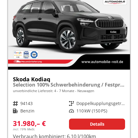
Skoda Kodiaq
Selection 100% Schwerbehinderung / Festpreisgarantie* Modelljahr 1.5 TSI Mild-Hybrid 150PS DSG "Sonderangebot bei Schwerbehinderung" frei konfigurierbar!
unverbindliche Lieferzeit: 4 - 7 Monate
Neuwagen
Fahrzeugnr.
94143
Getriebe
Doppelkupplungsgetriebe (DSG)
Kraftstoff
Benzin
Leistung
110 kW (150 PS)
31.980,– €
Details
incl. 19% MwSt.
Verbrauch kombiniert:
6,10 l/100km