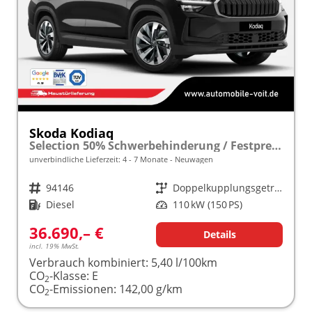
Skoda Kodiaq
Selection 50% Schwerbehinderung / Festpreisgarantie* Modelljahr 2.0 TDI 150PS DSG "Sonderangebot bei Schwerbehinderung" frei konfigurierbar!
unverbindliche Lieferzeit: 4 - 7 Monate
Neuwagen
Fahrzeugnr.
94146
Getriebe
Doppelkupplungsgetriebe (DSG)
Kraftstoff
Diesel
Leistung
110 kW (150 PS)
36.690,– €
Details
incl. 19% MwSt.
Verbrauch kombiniert:
5,40 l/100km
CO
-Klasse:
E
2
CO
-Emissionen:
142,00 g/km
2