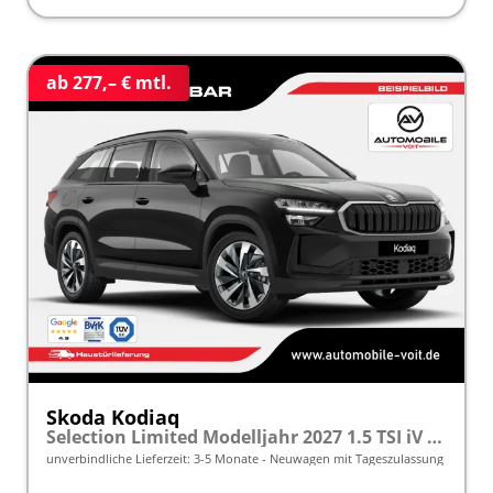
ab 277,– € mtl.
Skoda Kodiaq
Selection Limited Modelljahr 2027 1.5 TSI iV 204 PS DSG 5 J. Garantie/AHK/NAVI/SHZ/KAMERA/LED frei konfigurierbar!
unverbindliche Lieferzeit: 3-5 Monate
Neuwagen mit Tageszulassung