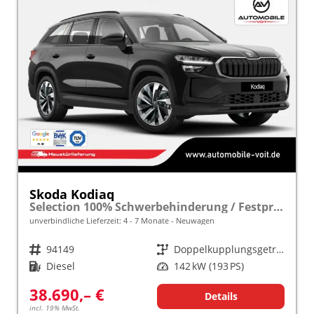
Skoda Kodiaq
Selection 100% Schwerbehinderung / Festpreisgarantie* Modelljahr 2.0 TDI 193 PS DSG 4x4 "Sonderangebot bei Schwerbehinderung" frei konfigurierbar!
unverbindliche Lieferzeit: 4 - 7 Monate
Neuwagen
Fahrzeugnr.
94149
Getriebe
Doppelkupplungsgetriebe (DSG)
Kraftstoff
Diesel
Leistung
142 kW (193 PS)
38.690,– €
Details
incl. 19% MwSt.