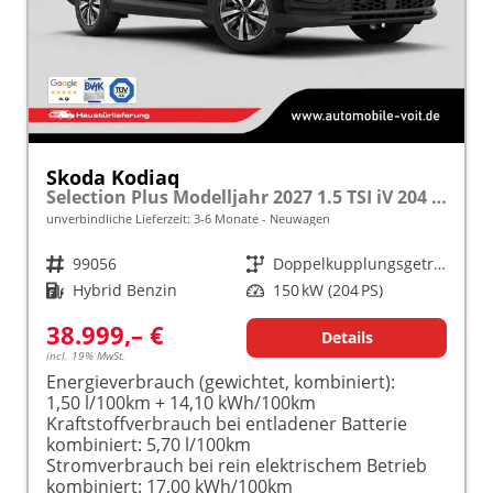
Skoda Kodiaq
Selection Plus Modelljahr 2027 1.5 TSI iV 204 PS DSG TEMPOMAT/R.KAMERA/SHZ/LED/LENKRADHEIZUNG frei konfigurierbar!
unverbindliche Lieferzeit: 3-6 Monate
Neuwagen
Fahrzeugnr.
99056
Getriebe
Doppelkupplungsgetriebe (DSG)
Kraftstoff
Hybrid Benzin
Leistung
150 kW (204 PS)
38.999,– €
Details
incl. 19% MwSt.
Energieverbrauch (gewichtet, kombiniert):
1,50 l/100km + 14,10 kWh/100km
Kraftstoffverbrauch bei entladener Batterie
kombiniert:
5,70 l/100km
Stromverbrauch bei rein elektrischem Betrieb
kombiniert:
17,00 kWh/100km