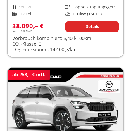
Fahrzeugnr.
94154
Getriebe
Doppelkupplungsgetriebe (DSG)
Kraftstoff
Diesel
Leistung
110 kW (150 PS)
38.090,– €
Details
incl. 19% MwSt.
Verbrauch kombiniert:
5,40 l/100km
CO
-Klasse:
E
2
CO
-Emissionen:
142,00 g/km
2
ab 258,– € mtl.