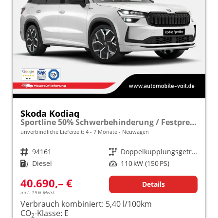
Skoda Kodiaq
Sportline 50% Schwerbehinderung / Festpreisgarantie* Modelljahr 2.0 TDI 150 PS DSG "Sonderangebot bei Schwerbehinderung" frei konfigurierbar!
unverbindliche Lieferzeit: 4 - 7 Monate
Neuwagen
Fahrzeugnr.
94161
Getriebe
Doppelkupplungsgetriebe (DSG)
Kraftstoff
Diesel
Leistung
110 kW (150 PS)
40.690,– €
Details
incl. 19% MwSt.
Verbrauch kombiniert:
5,40 l/100km
CO
-Klasse:
E
2