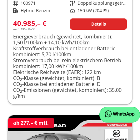
Fahrzeugnr.
100971
Getriebe
Doppelkupplungsgetriebe (DSG)
Kraftstoff
Hybrid Benzin
Leistung
150 kW (204 PS)
40.985,– €
Details
incl. 19% MwSt.
Energieverbrauch (gewichtet, kombiniert):
1,50 l/100km + 14,10 kWh/100km
Kraftstoffverbrauch bei entladener Batterie
kombiniert:
5,70 l/100km
Stromverbrauch bei rein elektrischem Betrieb
kombiniert:
17,00 kWh/100km
Elektrische Reichweite (EAER):
122 km
CO
-Klasse (gewichtet, kombiniert):
B
2
CO
-Klasse bei entladener Batterie:
D
2
CO
-Emissionen (gewichtet, kombiniert):
35,00
2
g/km
ab 277,– € mtl.