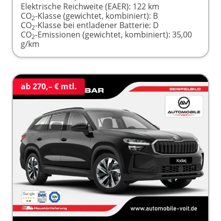
Elektrische Reichweite (EAER):
122 km
CO
-Klasse (gewichtet, kombiniert):
B
2
CO
-Klasse bei entladener Batterie:
D
2
CO
-Emissionen (gewichtet, kombiniert):
35,00
2
g/km
ab 270,– € mtl.