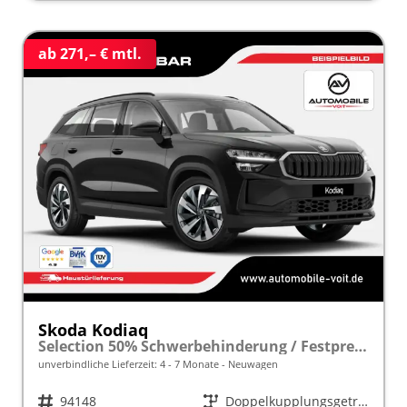
ab 271,– € mtl.
Skoda Kodiaq
Selection 50% Schwerbehinderung / Festpreisgarantie* Modelljahr 1.5 TSI iV PLUG-IN-HYBRID 204PS DSG "Sonderangebot bei Schwerbehinderung" frei konfigurierbar!
unverbindliche Lieferzeit: 4 - 7 Monate
Neuwagen
Fahrzeugnr.
94148
Getriebe
Doppelkupplungsgetriebe (DSG)