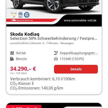
Skoda Kodiaq
Selection 50% Schwerbehinderung / Festpreisgarantie* Modelljahr 1.5 TSI Mild-Hybrid 150PS DSG "Sonderangebot bei Schwerbehinderung" frei konfigurierbar!
unverbindliche Lieferzeit: 4 - 7 Monate
Neuwagen
Fahrzeugnr.
94144
Getriebe
Doppelkupplungsgetriebe (DSG)
Kraftstoff
Benzin
Leistung
110 kW (150 PS)
34.290,– €
Details
incl. 19% MwSt.
Verbrauch kombiniert:
6,10 l/100km
CO
-Klasse:
E
2
CO
-Emissionen:
140,00 g/km
2