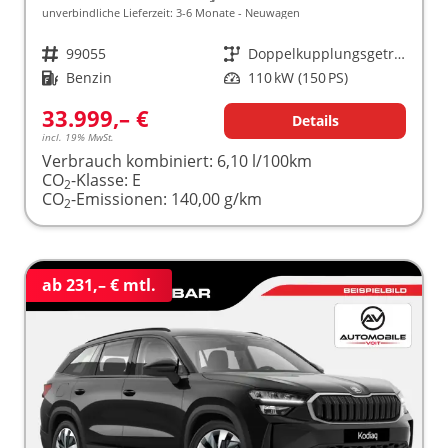
unverbindliche Lieferzeit: 3-6 Monate
Neuwagen
Fahrzeugnr.
99055
Getriebe
Doppelkupplungsgetriebe (DSG)
Kraftstoff
Benzin
Leistung
110 kW (150 PS)
33.999,– €
Details
incl. 19% MwSt.
Verbrauch kombiniert:
6,10 l/100km
CO
-Klasse:
E
2
CO
-Emissionen:
140,00 g/km
2
ab 231,– € mtl.