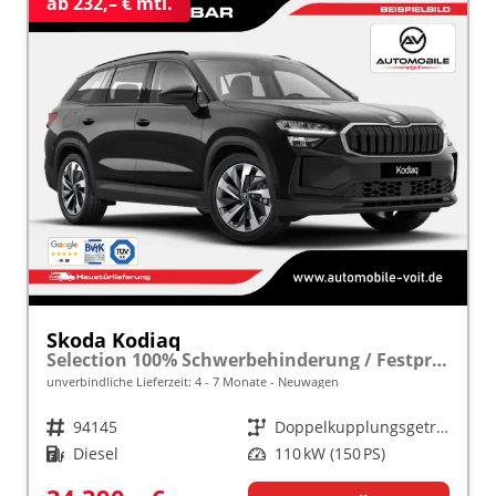
ab 232,– € mtl.
Skoda Kodiaq
Selection 100% Schwerbehinderung / Festpreisgarantie* Modelljahr 2.0 TDI 150PS DSG "Sonderangebot bei Schwerbehinderung" frei konfigurierbar!
unverbindliche Lieferzeit: 4 - 7 Monate
Neuwagen
Fahrzeugnr.
94145
Getriebe
Doppelkupplungsgetriebe (DSG)
Kraftstoff
Diesel
Leistung
110 kW (150 PS)