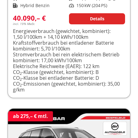
Kraftstoff
Hybrid Benzin
Leistung
150 kW (204 PS)
40.090,– €
Details
incl. 19% MwSt.
Energieverbrauch (gewichtet, kombiniert):
1,50 l/100km + 14,10 kWh/100km
Kraftstoffverbrauch bei entladener Batterie
kombiniert:
5,70 l/100km
Stromverbrauch bei rein elektrischem Betrieb
kombiniert:
17,00 kWh/100km
Elektrische Reichweite (EAER):
122 km
CO
-Klasse (gewichtet, kombiniert):
B
2
CO
-Klasse bei entladener Batterie:
D
2
CO
-Emissionen (gewichtet, kombiniert):
35,00
2
g/km
ab 275,– € mtl.