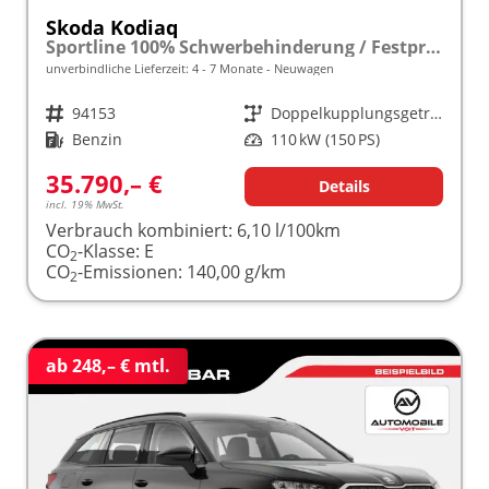
Skoda Kodiaq
Sportline 100% Schwerbehinderung / Festpreisgarantie* Modelljahr 1.5 TSI Mild-Hybrid 150PS DSG "Sonderangebot bei Schwerbehinderung" frei konfigurierbar!
unverbindliche Lieferzeit: 4 - 7 Monate
Neuwagen
Fahrzeugnr.
94153
Getriebe
Doppelkupplungsgetriebe (DSG)
Kraftstoff
Benzin
Leistung
110 kW (150 PS)
35.790,– €
Details
incl. 19% MwSt.
Verbrauch kombiniert:
6,10 l/100km
CO
-Klasse:
E
2
CO
-Emissionen:
140,00 g/km
2
ab 248,– € mtl.