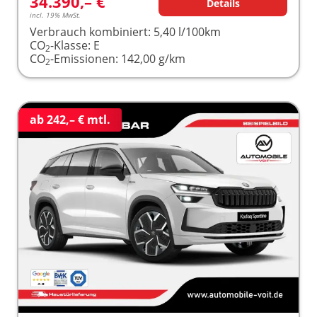
34.390,– €
Details
incl. 19% MwSt.
Verbrauch kombiniert:
5,40 l/100km
CO
-Klasse:
E
2
CO
-Emissionen:
142,00 g/km
2
ab 242,– € mtl.