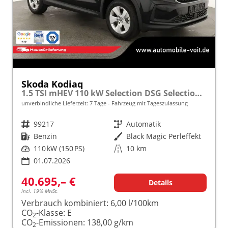
Skoda Kodiaq
1.5 TSI mHEV 110 kW Selection DSG Selection, AHK, Navi, Side, Kamera, Winter, 4 J.- Garantie
unverbindliche Lieferzeit:
7 Tage
Fahrzeug mit Tageszulassung
Fahrzeugnr.
99217
Getriebe
Automatik
Kraftstoff
Benzin
Außenfarbe
Black Magic Perleffekt
Leistung
110 kW (150 PS)
Kilometerstand
10 km
01.07.2026
40.695,– €
Details
incl. 19% MwSt.
Verbrauch kombiniert:
6,00 l/100km
CO
-Klasse:
E
2
CO
-Emissionen:
138,00 g/km
2