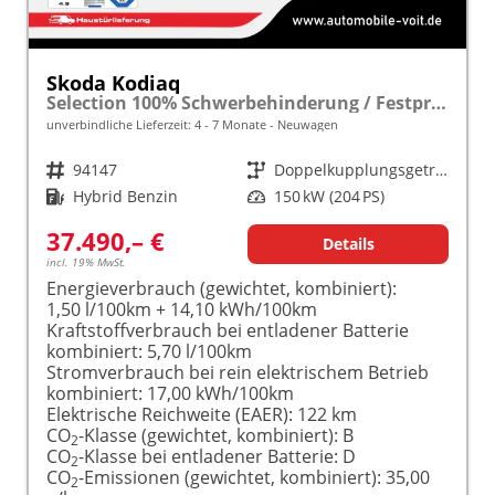
Skoda Kodiaq
Selection 100% Schwerbehinderung / Festpreisgarantie* Modelljahr 1.5 TSI iV PLUG-IN-HYBRID 204PS DSG "Sonderangebot bei Schwerbehinderung" frei konfigurierbar!
unverbindliche Lieferzeit: 4 - 7 Monate
Neuwagen
Fahrzeugnr.
94147
Getriebe
Doppelkupplungsgetriebe (DSG)
Kraftstoff
Hybrid Benzin
Leistung
150 kW (204 PS)
37.490,– €
Details
incl. 19% MwSt.
Energieverbrauch (gewichtet, kombiniert):
1,50 l/100km + 14,10 kWh/100km
Kraftstoffverbrauch bei entladener Batterie
kombiniert:
5,70 l/100km
Stromverbrauch bei rein elektrischem Betrieb
kombiniert:
17,00 kWh/100km
Elektrische Reichweite (EAER):
122 km
CO
-Klasse (gewichtet, kombiniert):
B
2
CO
-Klasse bei entladener Batterie:
D
2
CO
-Emissionen (gewichtet, kombiniert):
35,00
2