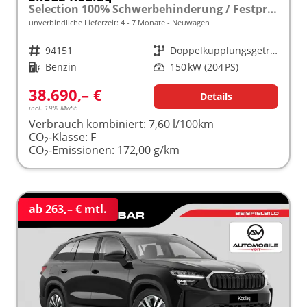
Selection 100% Schwerbehinderung / Festpreisgarantie* Modelljahr 2.0 TSI 204 PS DSG 4x4 "Sonderangebot bei Schwerbehinderung" frei konfigurierbar!
unverbindliche Lieferzeit: 4 - 7 Monate
Neuwagen
Fahrzeugnr.
94151
Getriebe
Doppelkupplungsgetriebe (DSG)
Kraftstoff
Benzin
Leistung
150 kW (204 PS)
38.690,– €
Details
incl. 19% MwSt.
Verbrauch kombiniert:
7,60 l/100km
CO
-Klasse:
F
2
CO
-Emissionen:
172,00 g/km
2
ab 263,– € mtl.