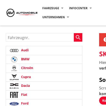
FAHRZEUGE
INFOCENTER
UNTERNEHMEN
Fahrzeugnr.
Audi
S
BMW
Hie
ver
Citroën
Cupra
So
Dacia
Scr
kon
Fiat
Ko
Ford