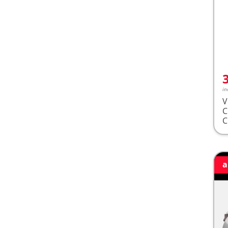
in
V
a