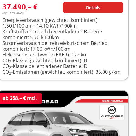
37.490,– €
Details
incl. 19% MwSt.
Energieverbrauch (gewichtet, kombiniert):
1,50 l/100km + 14,10 kWh/100km
Kraftstoffverbrauch bei entladener Batterie
kombiniert:
5,70 l/100km
Stromverbrauch bei rein elektrischem Betrieb
kombiniert:
17,00 kWh/100km
Elektrische Reichweite (EAER):
122 km
CO
-Klasse (gewichtet, kombiniert):
B
2
CO
-Klasse bei entladener Batterie:
D
2
CO
-Emissionen (gewichtet, kombiniert):
35,00 g/km
2
ab 258,– € mtl.