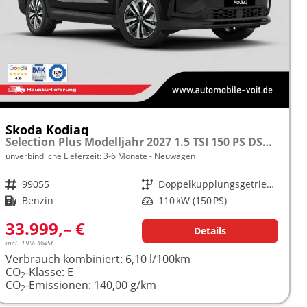
Skoda Kodiaq
Selection Plus Modelljahr 2027 1.5 TSI 150 PS DSG TEMPOMAT/R.KAMERA/SHZ/LED/LENKRADHEIZUNG frei konfigurierbar!
unverbindliche Lieferzeit: 3-6 Monate
Neuwagen
Fahrzeugnr.
99055
Getriebe
Doppelkupplungsgetriebe (DSG)
Kraftstoff
Benzin
Leistung
110 kW (150 PS)
33.999,– €
Details
incl. 19% MwSt.
Verbrauch kombiniert:
6,10 l/100km
CO
-Klasse:
E
2
CO
-Emissionen:
140,00 g/km
2