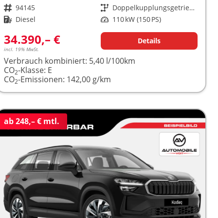
Fahrzeugnr.
94145
Getriebe
Doppelkupplungsgetriebe (DSG)
Kraftstoff
Diesel
Leistung
110 kW (150 PS)
34.390,– €
Details
incl. 19% MwSt.
Verbrauch kombiniert:
5,40 l/100km
CO
-Klasse:
E
2
CO
-Emissionen:
142,00 g/km
2
ab 248,– € mtl.