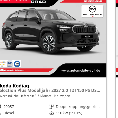
koda Kodiaq
Selection Plus Modelljahr 2027 2.0 TDI 150 PS DSG TEMPOMAT/R.KAMERA/SHZ/LED/LENKRADHEIZUNG frei konfigurierbar!
nverbindliche Lieferzeit: 3-6 Monate
Neuwagen
rzeugnr.
99057
Getriebe
Doppelkupplungsgetriebe (DSG)
raftstoff
Diesel
Leistung
110 kW (150 PS)