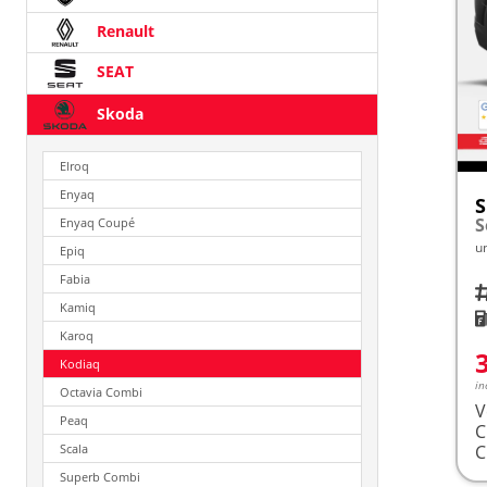
Renault
SEAT
Skoda
Elroq
Enyaq
S
Enyaq Coupé
u
Epiq
Fabia
Fah
Kamiq
K
Karoq
Kodiaq
in
Octavia Combi
V
Peaq
Scala
Superb Combi