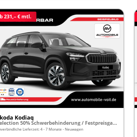
b 231,– € mtl.
koda Kodiaq
Selection 50% Schwerbehinderung / Festpreisgarantie* Modelljahr 1.5 TSI Mild-Hybrid 150PS DSG "Sonderangebot bei Schwerbehinderung" frei konfigurierbar!
nverbindliche Lieferzeit: 4 - 7 Monate
Neuwagen