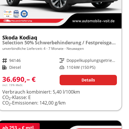
Skoda Kodiaq
Selection 50% Schwerbehinderung / Festpreisgarantie* Modelljahr 2.0 TDI 150PS DSG "Sonderangebot bei Schwerbehinderung" frei konfigurierbar!
unverbindliche Lieferzeit: 4 - 7 Monate
Neuwagen
Fahrzeugnr.
94146
Getriebe
Doppelkupplungsgetriebe (DSG)
Kraftstoff
Diesel
Leistung
110 kW (150 PS)
36.690,– €
Details
incl. 19% MwSt.
Verbrauch kombiniert:
5,40 l/100km
CO
-Klasse:
E
2
CO
-Emissionen:
142,00 g/km
2
ab 253,– € mtl.