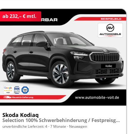
ab 232,– € mtl.
Skoda Kodiaq
Selection 100% Schwerbehinderung / Festpreisgarantie* Modelljahr 2.0 TDI 150PS DSG "Sonderangebot bei Schwerbehinderung" frei konfigurierbar!
unverbindliche Lieferzeit: 4 - 7 Monate
Neuwagen