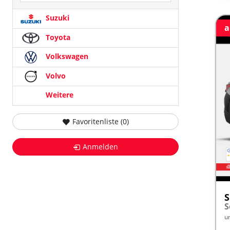
Suzuki
a
Toyota
Volkswagen
Volvo
Weitere
Favoritenliste (
0
)
Anmelden
S
u