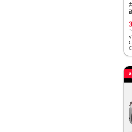
Fah
K
in
V
a