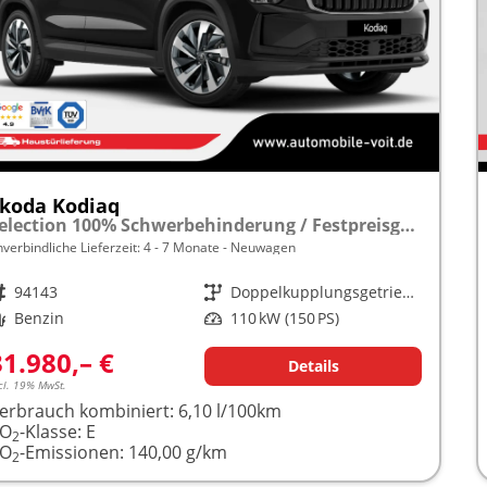
koda Kodiaq
Selection 100% Schwerbehinderung / Festpreisgarantie* Modelljahr 1.5 TSI Mild-Hybrid 150PS DSG "Sonderangebot bei Schwerbehinderung" frei konfigurierbar!
nverbindliche Lieferzeit: 4 - 7 Monate
Neuwagen
rzeugnr.
94143
Getriebe
Doppelkupplungsgetriebe (DSG)
raftstoff
Benzin
Leistung
110 kW (150 PS)
31.980,– €
Details
cl. 19% MwSt.
erbrauch kombiniert:
6,10 l/100km
CO
-Klasse:
E
2
CO
-Emissionen:
140,00 g/km
2