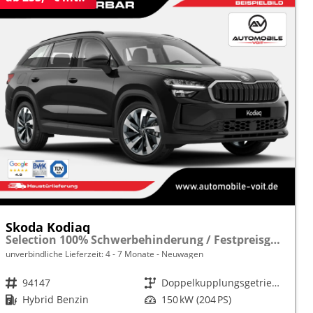
Skoda Kodiaq
Selection 100% Schwerbehinderung / Festpreisgarantie* Modelljahr 1.5 TSI iV PLUG-IN-HYBRID 204PS DSG "Sonderangebot bei Schwerbehinderung" frei konfigurierbar!
unverbindliche Lieferzeit: 4 - 7 Monate
Neuwagen
Fahrzeugnr.
94147
Getriebe
Doppelkupplungsgetriebe (DSG)
Kraftstoff
Hybrid Benzin
Leistung
150 kW (204 PS)