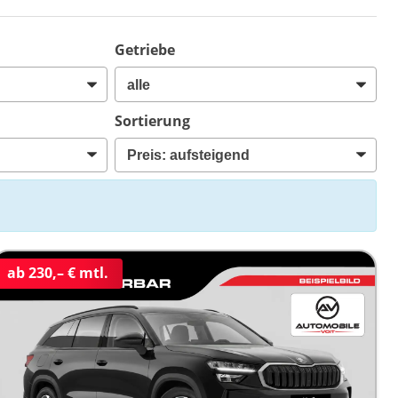
Getriebe
Sortierung
ab 230,– € mtl.