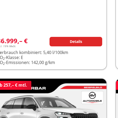
36.999,– €
Details
cl. 19% MwSt.
erbrauch kombiniert:
5,40 l/100km
CO
-Klasse:
E
2
CO
-Emissionen:
142,00 g/km
2
b 257,– € mtl.