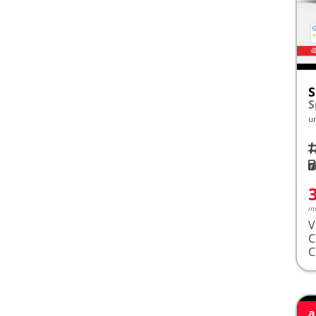
S
u
Fah
K
in
V
a