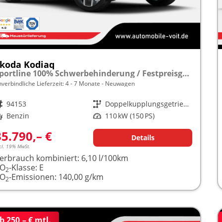
koda Kodiaq
Sportline 100% Schwerbehinderung / Festpreisgarantie* Modelljahr 1.5 TSI Mild-Hybrid 150PS DSG "Sonderangebot bei Schwerbehinderung" frei konfigurierbar!
nverbindliche Lieferzeit: 4 - 7 Monate
Neuwagen
rzeugnr.
94153
Getriebe
Doppelkupplungsgetriebe (DSG)
raftstoff
Benzin
Leistung
110 kW (150 PS)
35.790,– €
Details
cl. 19% MwSt.
erbrauch kombiniert:
6,10 l/100km
CO
-Klasse:
E
2
CO
-Emissionen:
140,00 g/km
2
b 250,– € mtl.