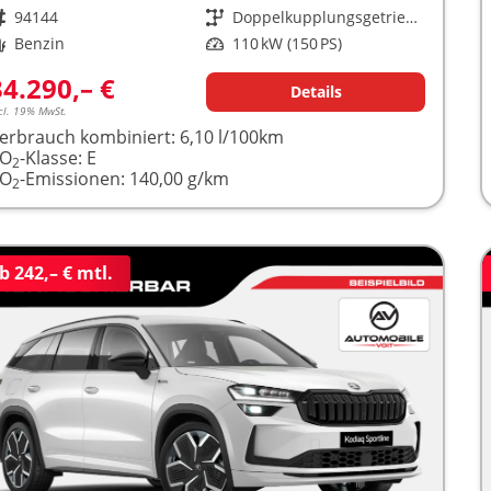
rzeugnr.
94144
Getriebe
Doppelkupplungsgetriebe (DSG)
raftstoff
Benzin
Leistung
110 kW (150 PS)
34.290,– €
Details
cl. 19% MwSt.
erbrauch kombiniert:
6,10 l/100km
CO
-Klasse:
E
2
CO
-Emissionen:
140,00 g/km
2
b 242,– € mtl.