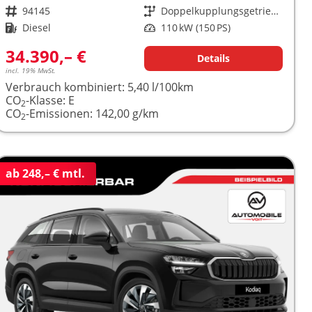
Fahrzeugnr.
94145
Getriebe
Doppelkupplungsgetriebe (DSG)
Kraftstoff
Diesel
Leistung
110 kW (150 PS)
34.390,– €
Details
incl. 19% MwSt.
Verbrauch kombiniert:
5,40 l/100km
CO
-Klasse:
E
2
CO
-Emissionen:
142,00 g/km
2
ab 248,– € mtl.