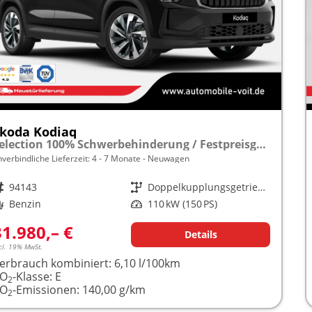
koda Kodiaq
Selection 100% Schwerbehinderung / Festpreisgarantie* Modelljahr 1.5 TSI Mild-Hybrid 150PS DSG "Sonderangebot bei Schwerbehinderung" frei konfigurierbar!
nverbindliche Lieferzeit: 4 - 7 Monate
Neuwagen
rzeugnr.
94143
Getriebe
Doppelkupplungsgetriebe (DSG)
raftstoff
Benzin
Leistung
110 kW (150 PS)
31.980,– €
Details
cl. 19% MwSt.
erbrauch kombiniert:
6,10 l/100km
CO
-Klasse:
E
2
CO
-Emissionen:
140,00 g/km
2