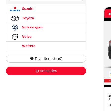
Suzuki
a
Toyota
Volkswagen
Volvo
Weitere
Favoritenliste (
0
)
Anmelden
S
u