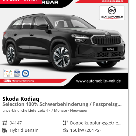
Skoda Kodiaq
Selection 100% Schwerbehinderung / Festpreisgarantie* Modelljahr 1.5 TSI iV PLUG-IN-HYBRID 204PS DSG "Sonderangebot bei Schwerbehinderung" frei konfigurierbar!
unverbindliche Lieferzeit: 4 - 7 Monate
Neuwagen
Fahrzeugnr.
94147
Getriebe
Doppelkupplungsgetriebe (DSG)
Kraftstoff
Hybrid Benzin
Leistung
150 kW (204 PS)