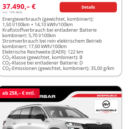
37.490,– €
Details
incl. 19% MwSt.
Energieverbrauch (gewichtet, kombiniert):
1,50 l/100km + 14,10 kWh/100km
Kraftstoffverbrauch bei entladener Batterie
kombiniert:
5,70 l/100km
Stromverbrauch bei rein elektrischem Betrieb
kombiniert:
17,00 kWh/100km
Elektrische Reichweite (EAER):
122 km
CO
-Klasse (gewichtet, kombiniert):
B
2
CO
-Klasse bei entladener Batterie:
D
2
CO
-Emissionen (gewichtet, kombiniert):
35,00 g/km
2
ab 258,– € mtl.