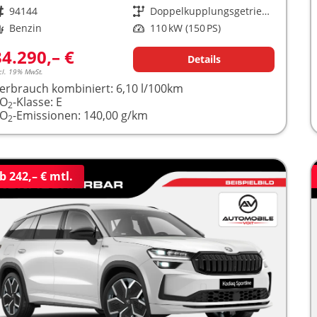
rzeugnr.
94144
Getriebe
Doppelkupplungsgetriebe (DSG)
raftstoff
Benzin
Leistung
110 kW (150 PS)
34.290,– €
Details
cl. 19% MwSt.
erbrauch kombiniert:
6,10 l/100km
CO
-Klasse:
E
2
CO
-Emissionen:
140,00 g/km
2
b 242,– € mtl.