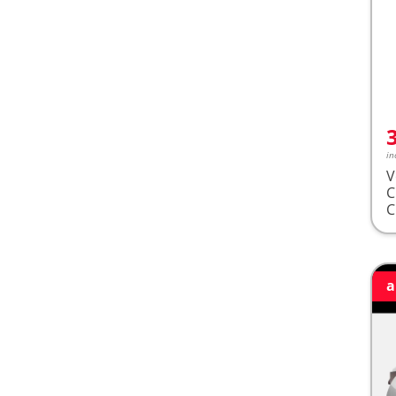
in
V
a