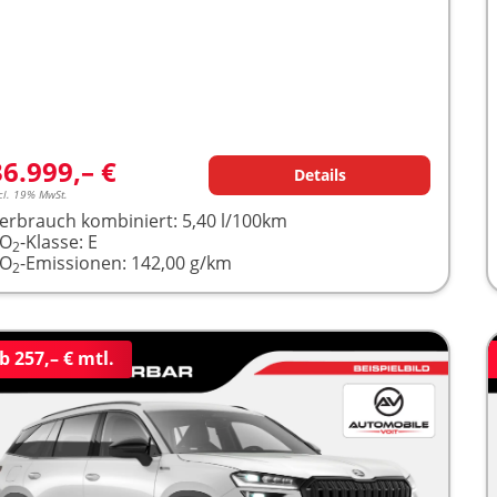
36.999,– €
Details
cl. 19% MwSt.
erbrauch kombiniert:
5,40 l/100km
CO
-Klasse:
E
2
CO
-Emissionen:
142,00 g/km
2
b 257,– € mtl.