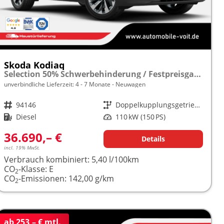
Skoda Kodiaq
Selection 50% Schwerbehinderung / Festpreisgarantie* Modelljahr 2.0 TDI 150PS DSG "Sonderangebot bei Schwerbehinderung" frei konfigurierbar!
unverbindliche Lieferzeit: 4 - 7 Monate
Neuwagen
Fahrzeugnr.
94146
Getriebe
Doppelkupplungsgetriebe (DSG)
Kraftstoff
Diesel
Leistung
110 kW (150 PS)
36.690,– €
Details
incl. 19% MwSt.
Verbrauch kombiniert:
5,40 l/100km
CO
-Klasse:
E
2
CO
-Emissionen:
142,00 g/km
2
ab 253,– € mtl.