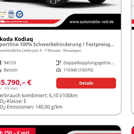
koda Kodiaq
Sportline 100% Schwerbehinderung / Festpreisgarantie* Modelljahr 1.5 TSI Mild-Hybrid 150PS DSG "Sonderangebot bei Schwerbehinderung" frei konfigurierbar!
nverbindliche Lieferzeit: 4 - 7 Monate
Neuwagen
rzeugnr.
94153
Getriebe
Doppelkupplungsgetriebe (DSG)
raftstoff
Benzin
Leistung
110 kW (150 PS)
35.790,– €
Details
cl. 19% MwSt.
erbrauch kombiniert:
6,10 l/100km
CO
-Klasse:
E
2
CO
-Emissionen:
140,00 g/km
2
b 250,– € mtl.