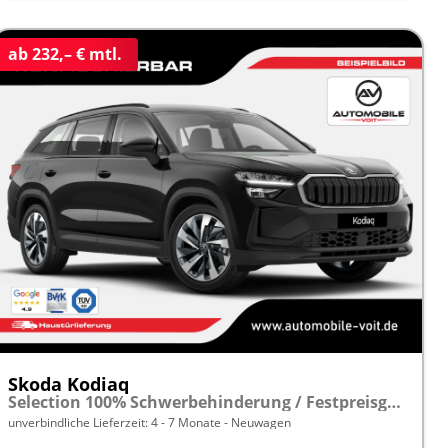
ab 232,– € mtl.
Skoda Kodiaq
Selection 100% Schwerbehinderung / Festpreisgarantie* Modelljahr 2.0 TDI 150PS DSG "Sonderangebot bei Schwerbehinderung" frei konfigurierbar!
unverbindliche Lieferzeit: 4 - 7 Monate
Neuwagen