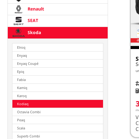
Renault
SEAT
Skoda
Elroq
Enyaq
S
Enyaq Coupé
u
Epiq
Fabia
Fah
Kamiq
K
Karoq
Kodiaq
in
Octavia Combi
V
Peaq
Scala
Superb Combi