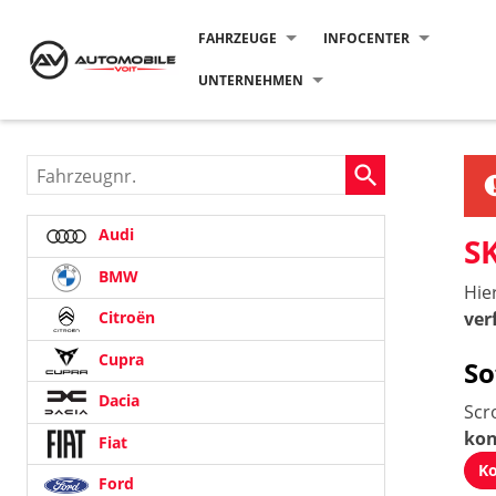
FAHRZEUGE
INFOCENTER
UNTERNEHMEN
Fahrzeugnr.
Audi
S
BMW
Hie
ver
Citroën
Cupra
So
Dacia
Scr
kon
Fiat
Ko
Ford