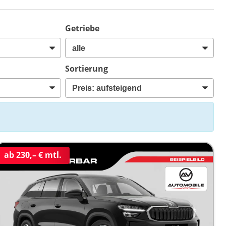
Getriebe
Sortierung
ab 230,– € mtl.