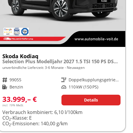
Skoda Kodiaq
Selection Plus Modelljahr 2027 1.5 TSI 150 PS DSG TEMPOMAT/R.KAMERA/SHZ/LED/LENKRADHEIZUNG frei konfigurierbar!
unverbindliche Lieferzeit: 3-6 Monate
Neuwagen
Fahrzeugnr.
99055
Getriebe
Doppelkupplungsgetriebe (DSG)
Kraftstoff
Benzin
Leistung
110 kW (150 PS)
33.999,– €
Details
incl. 19% MwSt.
Verbrauch kombiniert:
6,10 l/100km
CO
-Klasse:
E
2
CO
-Emissionen:
140,00 g/km
2