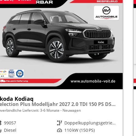
koda Kodiaq
Selection Plus Modelljahr 2027 2.0 TDI 150 PS DSG TEMPOMAT/R.KAMERA/SHZ/LED/LENKRADHEIZUNG frei konfigurierbar!
nverbindliche Lieferzeit: 3-6 Monate
Neuwagen
rzeugnr.
99057
Getriebe
Doppelkupplungsgetriebe (DSG)
raftstoff
Diesel
Leistung
110 kW (150 PS)