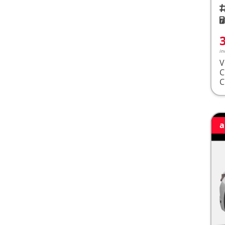
Fah
K
in
V
a