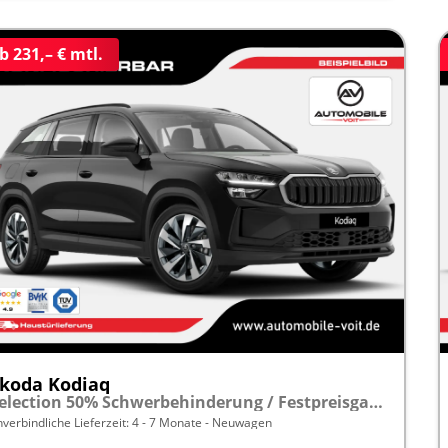
b 231,– € mtl.
koda Kodiaq
Selection 50% Schwerbehinderung / Festpreisgarantie* Modelljahr 1.5 TSI Mild-Hybrid 150PS DSG "Sonderangebot bei Schwerbehinderung" frei konfigurierbar!
nverbindliche Lieferzeit: 4 - 7 Monate
Neuwagen