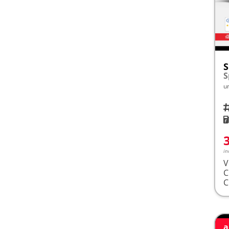
S
u
Fah
K
in
V
a