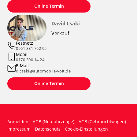
Online Termin
David Csaki
Verkauf
Festnetz
0961 381 762 95
Mobil
0170 300 14 24
E-Mail
d.csaki@automobile-voit.de
Online Termin
Anmelden
AGB (Neufahrzeuge)
AGB (Gebrauchtwagen)
Impressum
Datenschutz
Cookie-Einstellungen