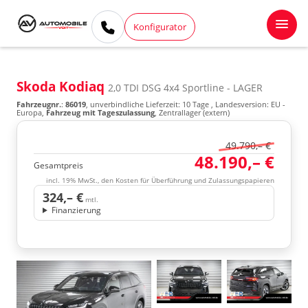
Konfigurator
Skoda Kodiaq
2,0 TDI DSG 4x4 Sportline - LAGER
Fahrzeugnr.
:
86019
, unverbindliche Lieferzeit:
10 Tage
, Landesversion: EU -
Europa,
Fahrzeug mit Tageszulassung
, Zentrallager (extern)
49.790,– €
48.190,– €
Gesamtpreis
incl. 19% MwSt., den Kosten für Überführung und Zulassungspapieren
324,– €
mtl.
Finanzierung