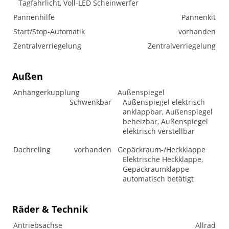
Tagfahrlicht, Voll-LED Scheinwerfer
Pannenhilfe
Pannenkit
Start/Stop-Automatik
vorhanden
Zentralverriegelung
Zentralverriegelung
Außen
Anhängerkupplung
Außenspiegel
Schwenkbar
Außenspiegel elektrisch
anklappbar, Außenspiegel
beheizbar, Außenspiegel
elektrisch verstellbar
Dachreling
vorhanden
Gepäckraum-/Heckklappe
Elektrische Heckklappe,
Gepäckraumklappe
automatisch betätigt
Räder & Technik
Antriebsachse
Allrad