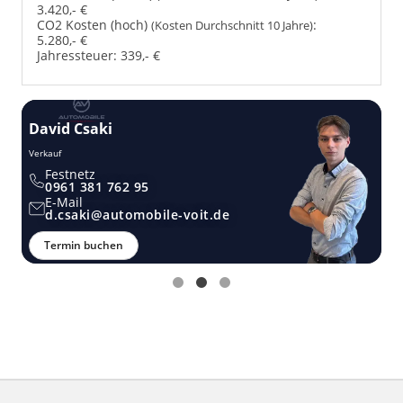
3.420,- €
CO2 Kosten (hoch)
:
(Kosten Durchschnitt 10 Jahre)
5.280,- €
Jahressteuer:
339,- €
David Csaki
T
Verkauf
Ver
Festnetz
0961 381 762 95
E-Mail
d.csaki@automobile-voit.de
Termin buchen