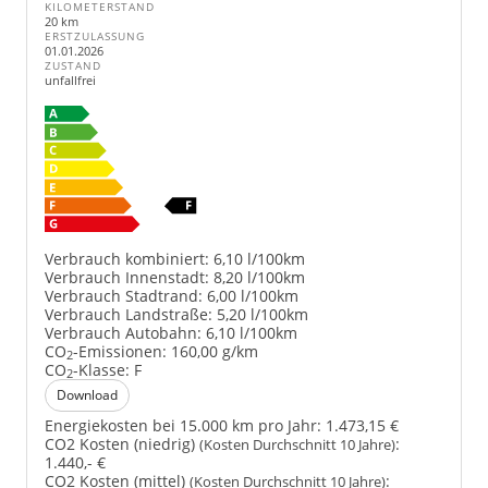
KILOMETERSTAND
20 km
ERSTZULASSUNG
01.01.2026
ZUSTAND
unfallfrei
Verbrauch kombiniert:
6,10 l/100km
Verbrauch Innenstadt:
8,20 l/100km
Verbrauch Stadtrand:
6,00 l/100km
Verbrauch Landstraße:
5,20 l/100km
Verbrauch Autobahn:
6,10 l/100km
CO
-Emissionen:
160,00 g/km
2
CO
-Klasse:
F
2
Download
Energiekosten bei 15.000 km pro Jahr:
1.473,15 €
CO2 Kosten (niedrig)
:
(Kosten Durchschnitt 10 Jahre)
1.440,- €
CO2 Kosten (mittel)
:
(Kosten Durchschnitt 10 Jahre)