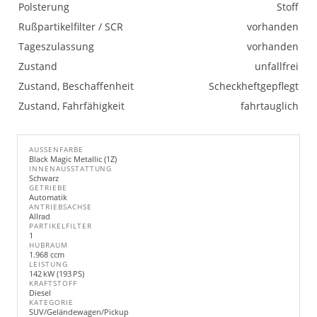
Polsterung
Stoff
Rußpartikelfilter / SCR
vorhanden
Tageszulassung
vorhanden
Zustand
unfallfrei
Zustand, Beschaffenheit
Scheckheftgepflegt
Zustand, Fahrfähigkeit
fahrtauglich
AUSSENFARBE
Black Magic Metallic (1Z)
INNENAUSSTATTUNG
Schwarz
GETRIEBE
Automatik
ANTRIEBSACHSE
Allrad
PARTIKELFILTER
1
HUBRAUM
1.968 ccm
LEISTUNG
142 kW (193 PS)
KRAFTSTOFF
Diesel
KATEGORIE
SUV/Geländewagen/Pickup