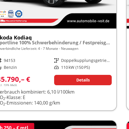
koda Kodiaq
Sportline 100% Schwerbehinderung / Festpreisgarantie* Modelljahr 1.5 TSI Mild-Hybrid 150PS DSG "Sonderangebot bei Schwerbehinderung" frei konfigurierbar!
nverbindliche Lieferzeit: 4 - 7 Monate
Neuwagen
rzeugnr.
94153
Getriebe
Doppelkupplungsgetriebe (DSG)
raftstoff
Benzin
Leistung
110 kW (150 PS)
35.790,– €
Details
cl. 19% MwSt.
erbrauch kombiniert:
6,10 l/100km
CO
-Klasse:
E
2
CO
-Emissionen:
140,00 g/km
2
b 250,– € mtl.