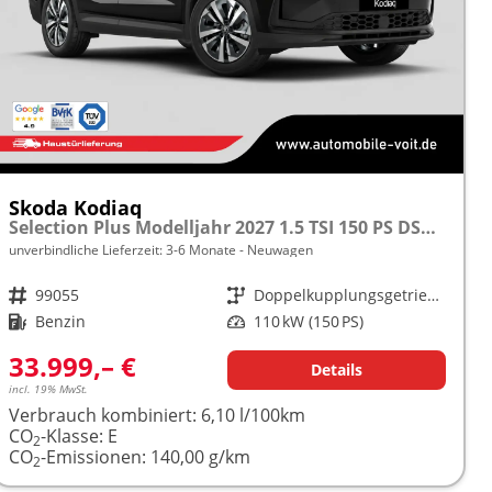
Skoda Kodiaq
Selection Plus Modelljahr 2027 1.5 TSI 150 PS DSG TEMPOMAT/R.KAMERA/SHZ/LED/LENKRADHEIZUNG frei konfigurierbar!
unverbindliche Lieferzeit: 3-6 Monate
Neuwagen
Fahrzeugnr.
99055
Getriebe
Doppelkupplungsgetriebe (DSG)
Kraftstoff
Benzin
Leistung
110 kW (150 PS)
33.999,– €
Details
incl. 19% MwSt.
Verbrauch kombiniert:
6,10 l/100km
CO
-Klasse:
E
2
CO
-Emissionen:
140,00 g/km
2