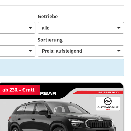
Getriebe
Sortierung
ab 230,– € mtl.