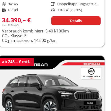
Fahrzeugnr.
94145
Getriebe
Doppelkupplungsgetriebe (DSG)
Kraftstoff
Diesel
Leistung
110 kW (150 PS)
34.390,– €
Details
incl. 19% MwSt.
Verbrauch kombiniert:
5,40 l/100km
CO
-Klasse:
E
2
CO
-Emissionen:
142,00 g/km
2
ab 248,– € mtl.