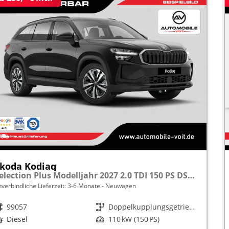
koda Kodiaq
Selection Plus Modelljahr 2027 2.0 TDI 150 PS DSG TEMPOMAT/R.KAMERA/SHZ/LED/LENKRADHEIZUNG frei konfigurierbar!
nverbindliche Lieferzeit: 3-6 Monate
Neuwagen
rzeugnr.
99057
Getriebe
Doppelkupplungsgetriebe (DSG)
raftstoff
Diesel
Leistung
110 kW (150 PS)