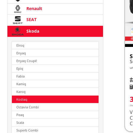
Renault
SEAT
Skoda
Elroq
Enyaq
S
Enyaq Coupé
u
Epiq
Fabia
Fah
Kamiq
K
Karoq
Kodiaq
in
Octavia Combi
V
Peaq
Scala
Superb Combi