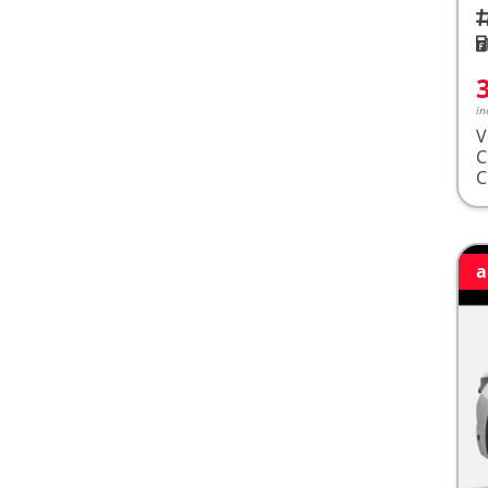
Fah
K
in
V
a