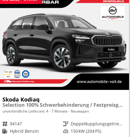
Skoda Kodiaq
Selection 100% Schwerbehinderung / Festpreisgarantie* Modelljahr 1.5 TSI iV PLUG-IN-HYBRID 204PS DSG "Sonderangebot bei Schwerbehinderung" frei konfigurierbar!
unverbindliche Lieferzeit: 4 - 7 Monate
Neuwagen
Fahrzeugnr.
94147
Getriebe
Doppelkupplungsgetriebe (DSG)
Kraftstoff
Hybrid Benzin
Leistung
150 kW (204 PS)