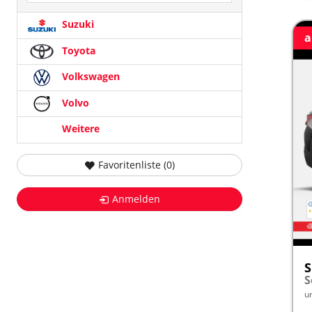
Suzuki
a
Toyota
Volkswagen
Volvo
Weitere
Favoritenliste (
0
)
Anmelden
S
u