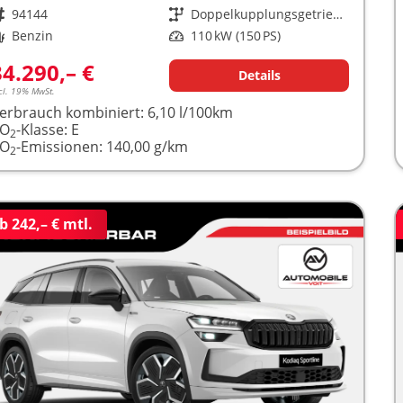
rzeugnr.
94144
Getriebe
Doppelkupplungsgetriebe (DSG)
raftstoff
Benzin
Leistung
110 kW (150 PS)
34.290,– €
Details
cl. 19% MwSt.
erbrauch kombiniert:
6,10 l/100km
CO
-Klasse:
E
2
CO
-Emissionen:
140,00 g/km
2
b 242,– € mtl.