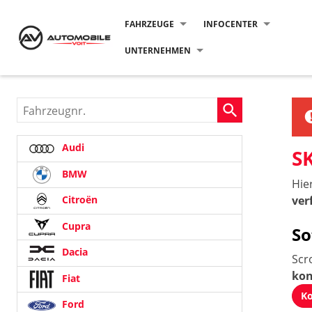
FAHRZEUGE
INFOCENTER
UNTERNEHMEN
Fahrzeugnr.
Audi
S
BMW
Hie
ver
Citroën
Cupra
So
Dacia
Scr
kon
Fiat
Ko
Ford