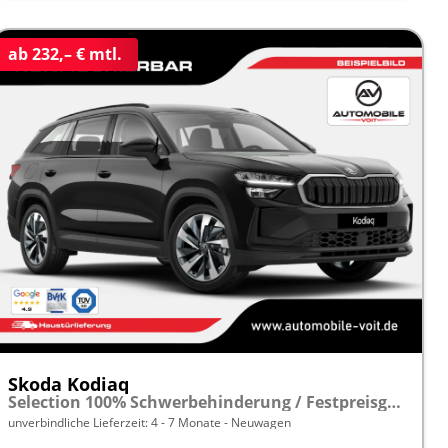
ab 232,– € mtl.
Skoda Kodiaq
Selection 100% Schwerbehinderung / Festpreisgarantie* Modelljahr 2.0 TDI 150PS DSG "Sonderangebot bei Schwerbehinderung" frei konfigurierbar!
unverbindliche Lieferzeit: 4 - 7 Monate
Neuwagen