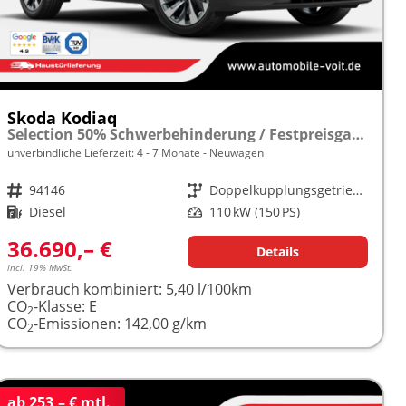
Skoda Kodiaq
Selection 50% Schwerbehinderung / Festpreisgarantie* Modelljahr 2.0 TDI 150PS DSG "Sonderangebot bei Schwerbehinderung" frei konfigurierbar!
unverbindliche Lieferzeit: 4 - 7 Monate
Neuwagen
Fahrzeugnr.
94146
Getriebe
Doppelkupplungsgetriebe (DSG)
Kraftstoff
Diesel
Leistung
110 kW (150 PS)
36.690,– €
Details
incl. 19% MwSt.
Verbrauch kombiniert:
5,40 l/100km
CO
-Klasse:
E
2
CO
-Emissionen:
142,00 g/km
2
ab 253,– € mtl.