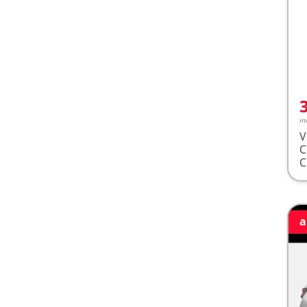
in
V
a