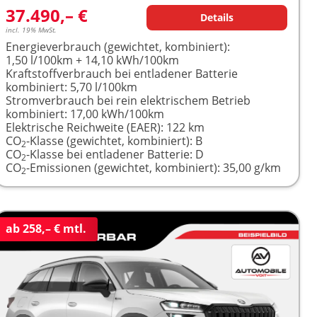
37.490,– €
Details
incl. 19% MwSt.
Energieverbrauch (gewichtet, kombiniert):
1,50 l/100km + 14,10 kWh/100km
Kraftstoffverbrauch bei entladener Batterie
kombiniert:
5,70 l/100km
Stromverbrauch bei rein elektrischem Betrieb
kombiniert:
17,00 kWh/100km
Elektrische Reichweite (EAER):
122 km
CO
-Klasse (gewichtet, kombiniert):
B
2
CO
-Klasse bei entladener Batterie:
D
2
CO
-Emissionen (gewichtet, kombiniert):
35,00 g/km
2
ab 258,– € mtl.