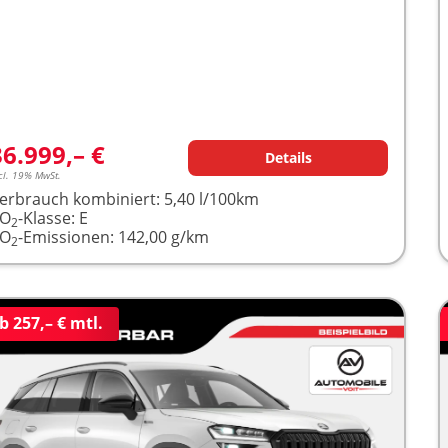
36.999,– €
Details
cl. 19% MwSt.
erbrauch kombiniert:
5,40 l/100km
CO
-Klasse:
E
2
CO
-Emissionen:
142,00 g/km
2
b 257,– € mtl.