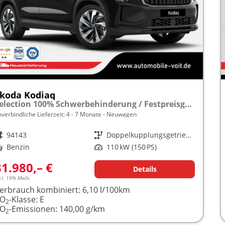
koda Kodiaq
Selection 100% Schwerbehinderung / Festpreisgarantie* Modelljahr 1.5 TSI Mild-Hybrid 150PS DSG "Sonderangebot bei Schwerbehinderung" frei konfigurierbar!
nverbindliche Lieferzeit: 4 - 7 Monate
Neuwagen
rzeugnr.
94143
Getriebe
Doppelkupplungsgetriebe (DSG)
raftstoff
Benzin
Leistung
110 kW (150 PS)
31.980,– €
Details
cl. 19% MwSt.
erbrauch kombiniert:
6,10 l/100km
CO
-Klasse:
E
2
CO
-Emissionen:
140,00 g/km
2