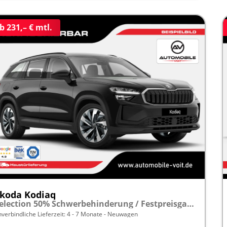
b 231,– € mtl.
koda Kodiaq
Selection 50% Schwerbehinderung / Festpreisgarantie* Modelljahr 1.5 TSI Mild-Hybrid 150PS DSG "Sonderangebot bei Schwerbehinderung" frei konfigurierbar!
nverbindliche Lieferzeit: 4 - 7 Monate
Neuwagen