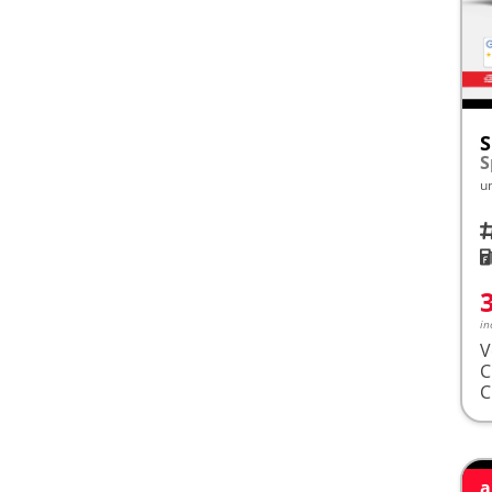
S
u
Fah
K
in
V
a