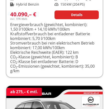
Kraftstoff
Hybrid Benzin
Leistung
150 kW (204 PS)
40.090,– €
Details
incl. 19% MwSt.
Energieverbrauch (gewichtet, kombiniert):
1,50 l/100km + 14,10 kWh/100km
Kraftstoffverbrauch bei entladener Batterie
kombiniert:
5,70 l/100km
Stromverbrauch bei rein elektrischem Betrieb
kombiniert:
17,00 kWh/100km
Elektrische Reichweite (EAER):
122 km
CO
-Klasse (gewichtet, kombiniert):
B
2
CO
-Klasse bei entladener Batterie:
D
2
CO
-Emissionen (gewichtet, kombiniert):
35,00
2
g/km
ab 275,– € mtl.