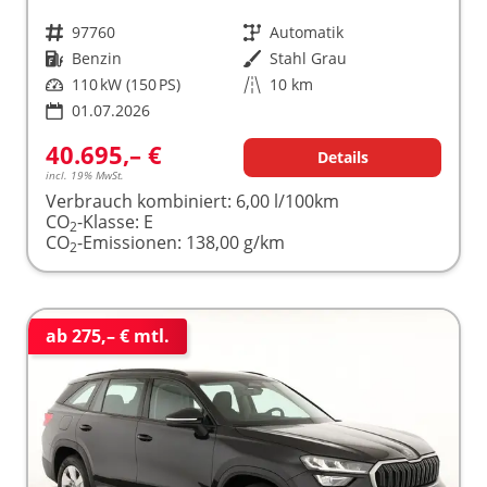
Fahrzeugnr.
97760
Getriebe
Automatik
Kraftstoff
Benzin
Außenfarbe
Stahl Grau
Leistung
110 kW (150 PS)
Kilometerstand
10 km
01.07.2026
40.695,– €
Details
incl. 19% MwSt.
Verbrauch kombiniert:
6,00 l/100km
CO
-Klasse:
E
2
CO
-Emissionen:
138,00 g/km
2
ab 275,– € mtl.