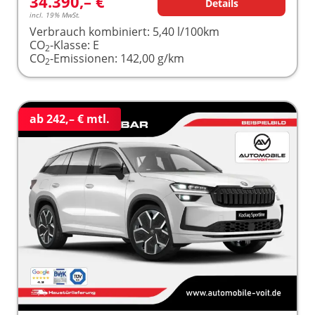
34.390,– €
Details
incl. 19% MwSt.
Verbrauch kombiniert:
5,40 l/100km
CO
-Klasse:
E
2
CO
-Emissionen:
142,00 g/km
2
ab 242,– € mtl.