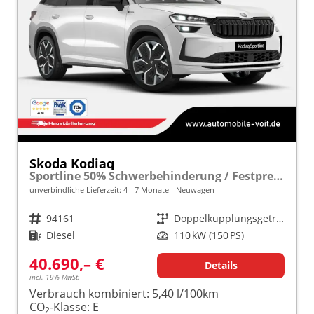
Skoda Kodiaq
Sportline 50% Schwerbehinderung / Festpreisgarantie* Modelljahr 2.0 TDI 150 PS DSG "Sonderangebot bei Schwerbehinderung" frei konfigurierbar!
unverbindliche Lieferzeit: 4 - 7 Monate
Neuwagen
Fahrzeugnr.
94161
Getriebe
Doppelkupplungsgetriebe (DSG)
Kraftstoff
Diesel
Leistung
110 kW (150 PS)
40.690,– €
Details
incl. 19% MwSt.
Verbrauch kombiniert:
5,40 l/100km
CO
-Klasse:
E
2