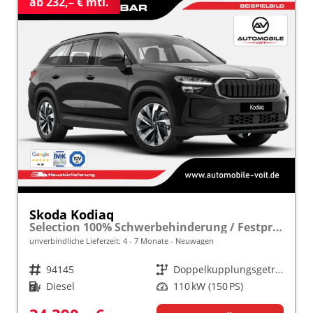
ab 232,– € mtl.
Skoda Kodiaq
Selection 100% Schwerbehinderung / Festpreisgarantie* Modelljahr 2.0 TDI 150PS DSG "Sonderangebot bei Schwerbehinderung" frei konfigurierbar!
unverbindliche Lieferzeit: 4 - 7 Monate
Neuwagen
Fahrzeugnr.
94145
Getriebe
Doppelkupplungsgetriebe (DSG)
Kraftstoff
Diesel
Leistung
110 kW (150 PS)