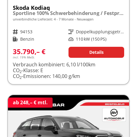
Skoda Kodiaq
Sportline 100% Schwerbehinderung / Festpreisgarantie* Modelljahr 1.5 TSI Mild-Hybrid 150PS DSG "Sonderangebot bei Schwerbehinderung" frei konfigurierbar!
unverbindliche Lieferzeit: 4 - 7 Monate
Neuwagen
Fahrzeugnr.
94153
Getriebe
Doppelkupplungsgetriebe (DSG)
Kraftstoff
Benzin
Leistung
110 kW (150 PS)
35.790,– €
Details
incl. 19% MwSt.
Verbrauch kombiniert:
6,10 l/100km
CO
-Klasse:
E
2
CO
-Emissionen:
140,00 g/km
2
ab 248,– € mtl.