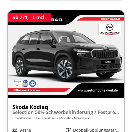
ab 271,– € mtl.
Skoda Kodiaq
Selection 50% Schwerbehinderung / Festpreisgarantie* Modelljahr 1.5 TSI iV PLUG-IN-HYBRID 204PS DSG "Sonderangebot bei Schwerbehinderung" frei konfigurierbar!
unverbindliche Lieferzeit: 4 - 7 Monate
Neuwagen
Fahrzeugnr.
94148
Getriebe
Doppelkupplungsgetriebe (DSG)