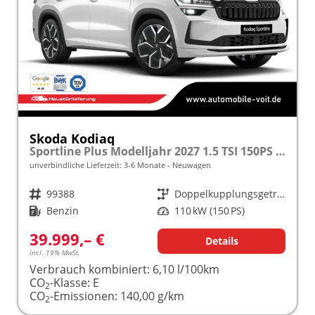
Skoda Kodiaq
Sportline Plus Modelljahr 2027 1.5 TSI 150PS DSG MATRIX/KAMERA/ACC/MEMORY/NAVI/SHZ/3Z.KLIMA/ELEKTR. HECKKLAPPE frei konfigurierbar!
unverbindliche Lieferzeit: 3-6 Monate
Neuwagen
Fahrzeugnr.
99388
Getriebe
Doppelkupplungsgetriebe (DSG)
Kraftstoff
Benzin
Leistung
110 kW (150 PS)
39.999,– €
Details
incl. 19% MwSt.
Verbrauch kombiniert:
6,10 l/100km
CO
-Klasse:
E
2
CO
-Emissionen:
140,00 g/km
2