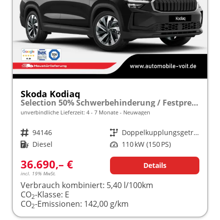
Skoda Kodiaq
Selection 50% Schwerbehinderung / Festpreisgarantie* Modelljahr 2.0 TDI 150PS DSG "Sonderangebot bei Schwerbehinderung" frei konfigurierbar!
unverbindliche Lieferzeit: 4 - 7 Monate
Neuwagen
Fahrzeugnr.
94146
Getriebe
Doppelkupplungsgetriebe (DSG)
Kraftstoff
Diesel
Leistung
110 kW (150 PS)
36.690,– €
Details
incl. 19% MwSt.
Verbrauch kombiniert:
5,40 l/100km
CO
-Klasse:
E
2
CO
-Emissionen:
142,00 g/km
2