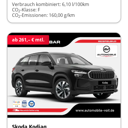
Verbrauch kombiniert:
6,10 l/100km
CO
-Klasse:
F
2
CO
-Emissionen:
160,00 g/km
2
ab 261,– € mtl.
Skoda Kodiaq