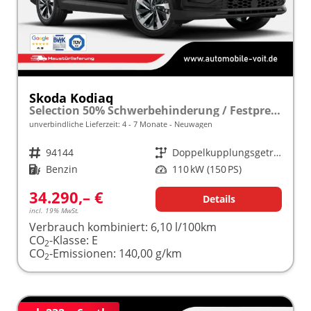
Skoda Kodiaq
Selection 50% Schwerbehinderung / Festpreisgarantie* Modelljahr 1.5 TSI Mild-Hybrid 150PS DSG "Sonderangebot bei Schwerbehinderung" frei konfigurierbar!
unverbindliche Lieferzeit: 4 - 7 Monate
Neuwagen
Fahrzeugnr.
94144
Getriebe
Doppelkupplungsgetriebe (DSG)
Kraftstoff
Benzin
Leistung
110 kW (150 PS)
34.290,– €
Details
incl. 19% MwSt.
Verbrauch kombiniert:
6,10 l/100km
CO
-Klasse:
E
2
CO
-Emissionen:
140,00 g/km
2