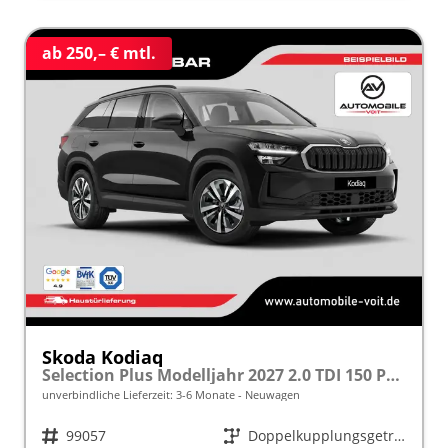
ab 250,– € mtl.
Skoda Kodiaq
Selection Plus Modelljahr 2027 2.0 TDI 150 PS DSG TEMPOMAT/R.KAMERA/SHZ/LED/LENKRADHEIZUNG frei konfigurierbar!
unverbindliche Lieferzeit: 3-6 Monate
Neuwagen
Fahrzeugnr.
99057
Getriebe
Doppelkupplungsgetriebe (DSG)