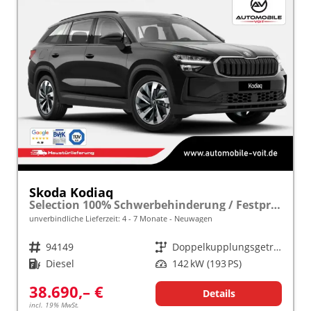
Skoda Kodiaq
Selection 100% Schwerbehinderung / Festpreisgarantie* Modelljahr 2.0 TDI 193 PS DSG 4x4 "Sonderangebot bei Schwerbehinderung" frei konfigurierbar!
unverbindliche Lieferzeit: 4 - 7 Monate
Neuwagen
Fahrzeugnr.
94149
Getriebe
Doppelkupplungsgetriebe (DSG)
Kraftstoff
Diesel
Leistung
142 kW (193 PS)
38.690,– €
Details
incl. 19% MwSt.