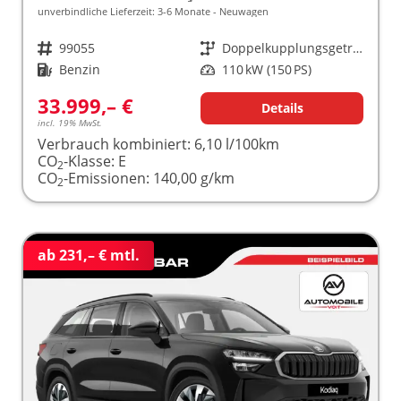
unverbindliche Lieferzeit: 3-6 Monate
Neuwagen
Fahrzeugnr.
99055
Getriebe
Doppelkupplungsgetriebe (DSG)
Kraftstoff
Benzin
Leistung
110 kW (150 PS)
33.999,– €
Details
incl. 19% MwSt.
Verbrauch kombiniert:
6,10 l/100km
CO
-Klasse:
E
2
CO
-Emissionen:
140,00 g/km
2
ab 231,– € mtl.