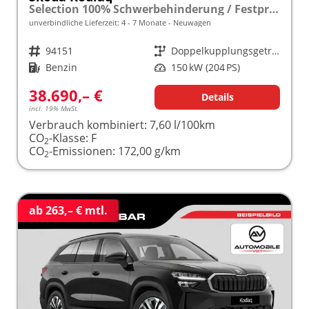
Selection 100% Schwerbehinderung / Festpreisgarantie* Modelljahr 2.0 TSI 204 PS DSG 4x4 "Sonderangebot bei Schwerbehinderung" frei konfigurierbar!
unverbindliche Lieferzeit: 4 - 7 Monate
Neuwagen
Fahrzeugnr.
94151
Getriebe
Doppelkupplungsgetriebe (DSG)
Kraftstoff
Benzin
Leistung
150 kW (204 PS)
38.690,– €
Details
incl. 19% MwSt.
Verbrauch kombiniert:
7,60 l/100km
CO
-Klasse:
F
2
CO
-Emissionen:
172,00 g/km
2
ab 263,– € mtl.