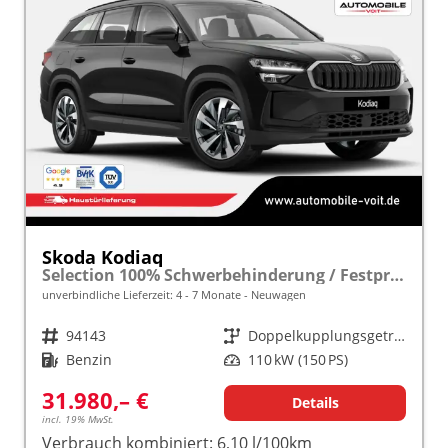
Skoda Kodiaq
Selection 100% Schwerbehinderung / Festpreisgarantie* Modelljahr 1.5 TSI Mild-Hybrid 150PS DSG "Sonderangebot bei Schwerbehinderung" frei konfigurierbar!
unverbindliche Lieferzeit: 4 - 7 Monate
Neuwagen
Fahrzeugnr.
94143
Getriebe
Doppelkupplungsgetriebe (DSG)
Kraftstoff
Benzin
Leistung
110 kW (150 PS)
31.980,– €
Details
incl. 19% MwSt.
Verbrauch kombiniert:
6,10 l/100km