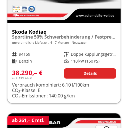
Skoda Kodiaq
Sportline 50% Schwerbehinderung / Festpreisgarantie* Modelljahr 1.5 TSI Mild-Hybrid 150PS DSG "Sonderangebot bei Schwerbehinderung" frei konfigurierbar!
unverbindliche Lieferzeit: 4 - 7 Monate
Neuwagen
Fahrzeugnr.
94159
Getriebe
Doppelkupplungsgetriebe (DSG)
Kraftstoff
Benzin
Leistung
110 kW (150 PS)
38.290,– €
Details
incl. 19% MwSt.
Verbrauch kombiniert:
6,10 l/100km
CO
-Klasse:
E
2
CO
-Emissionen:
140,00 g/km
2
ab 261,– € mtl.