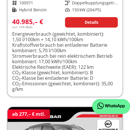
Fahrzeugnr.
100971
Getriebe
Doppelkupplungsgetriebe (DSG)
Kraftstoff
Hybrid Benzin
Leistung
150 kW (204 PS)
40.985,– €
Details
incl. 19% MwSt.
Energieverbrauch (gewichtet, kombiniert):
1,50 l/100km + 14,10 kWh/100km
Kraftstoffverbrauch bei entladener Batterie
kombiniert:
5,70 l/100km
Stromverbrauch bei rein elektrischem Betrieb
kombiniert:
17,00 kWh/100km
Elektrische Reichweite (EAER):
122 km
CO
-Klasse (gewichtet, kombiniert):
B
2
CO
-Klasse bei entladener Batterie:
D
2
CO
-Emissionen (gewichtet, kombiniert):
35,00
2
g/km
ab 277,– € mtl.