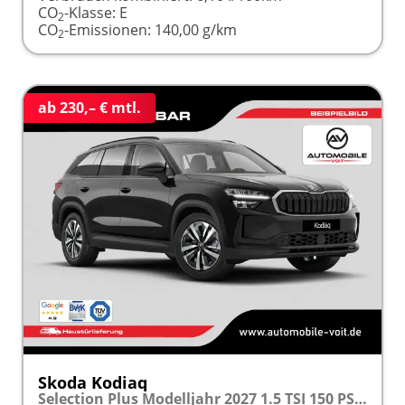
CO
-Klasse:
E
2
CO
-Emissionen:
140,00 g/km
2
ab 230,– € mtl.
Skoda Kodiaq
Selection Plus Modelljahr 2027 1.5 TSI 150 PS DSG TEMPOMAT/R.KAMERA/SHZ/LED/LENKRADHEIZUNG frei konfigurierbar!