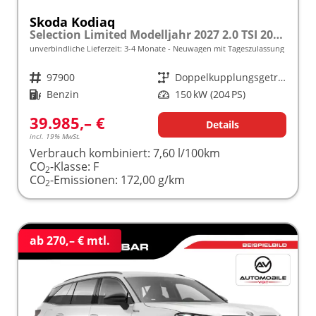
Skoda Kodiaq
Selection Limited Modelljahr 2027 2.0 TSI 204 PS DSG 4x4 5 J. Garantie/AHK/NAVI/SHZ/KAMERA/LED frei konfigurierbar!
unverbindliche Lieferzeit: 3-4 Monate
Neuwagen mit Tageszulassung
Fahrzeugnr.
97900
Getriebe
Doppelkupplungsgetriebe (DSG)
Kraftstoff
Benzin
Leistung
150 kW (204 PS)
39.985,– €
Details
incl. 19% MwSt.
Verbrauch kombiniert:
7,60 l/100km
CO
-Klasse:
F
2
CO
-Emissionen:
172,00 g/km
2
ab 270,– € mtl.