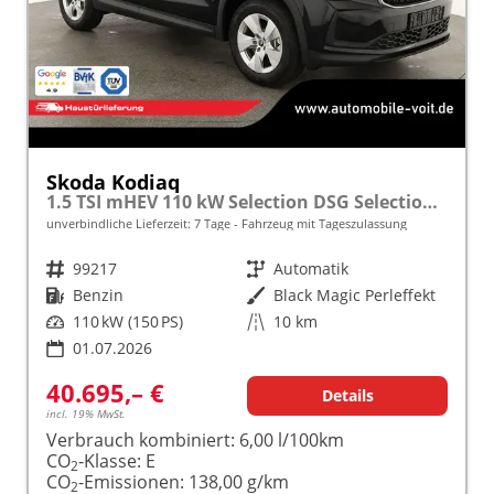
Skoda Kodiaq
1.5 TSI mHEV 110 kW Selection DSG Selection, AHK, Navi, Side, Kamera, Winter, 4 J.- Garantie
unverbindliche Lieferzeit:
7 Tage
Fahrzeug mit Tageszulassung
Fahrzeugnr.
99217
Getriebe
Automatik
Kraftstoff
Benzin
Außenfarbe
Black Magic Perleffekt
Leistung
110 kW (150 PS)
Kilometerstand
10 km
01.07.2026
40.695,– €
Details
incl. 19% MwSt.
Verbrauch kombiniert:
6,00 l/100km
CO
-Klasse:
E
2
CO
-Emissionen:
138,00 g/km
2