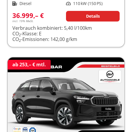
Kraftstoff
Diesel
Leistung
110 kW (150 PS)
36.999,– €
Details
incl. 19% MwSt.
Verbrauch kombiniert:
5,40 l/100km
CO
-Klasse:
E
2
CO
-Emissionen:
142,00 g/km
2
ab 253,– € mtl.