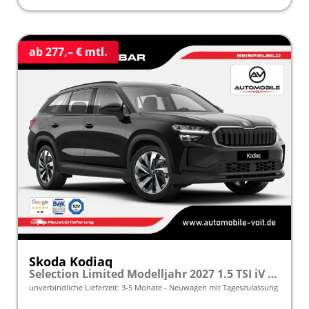
ab 277,– € mtl.
Skoda Kodiaq
Selection Limited Modelljahr 2027 1.5 TSI iV 204 PS DSG 5 J. Garantie/AHK/NAVI/SHZ/KAMERA/LED frei konfigurierbar!
unverbindliche Lieferzeit: 3-5 Monate
Neuwagen mit Tageszulassung