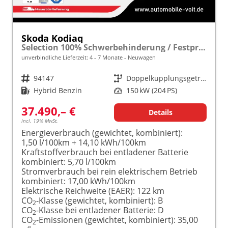
Skoda Kodiaq
Selection 100% Schwerbehinderung / Festpreisgarantie* Modelljahr 1.5 TSI iV PLUG-IN-HYBRID 204PS DSG "Sonderangebot bei Schwerbehinderung" frei konfigurierbar!
unverbindliche Lieferzeit: 4 - 7 Monate
Neuwagen
Fahrzeugnr.
94147
Getriebe
Doppelkupplungsgetriebe (DSG)
Kraftstoff
Hybrid Benzin
Leistung
150 kW (204 PS)
37.490,– €
Details
incl. 19% MwSt.
Energieverbrauch (gewichtet, kombiniert):
1,50 l/100km + 14,10 kWh/100km
Kraftstoffverbrauch bei entladener Batterie
kombiniert:
5,70 l/100km
Stromverbrauch bei rein elektrischem Betrieb
kombiniert:
17,00 kWh/100km
Elektrische Reichweite (EAER):
122 km
CO
-Klasse (gewichtet, kombiniert):
B
2
CO
-Klasse bei entladener Batterie:
D
2
CO
-Emissionen (gewichtet, kombiniert):
35,00
2