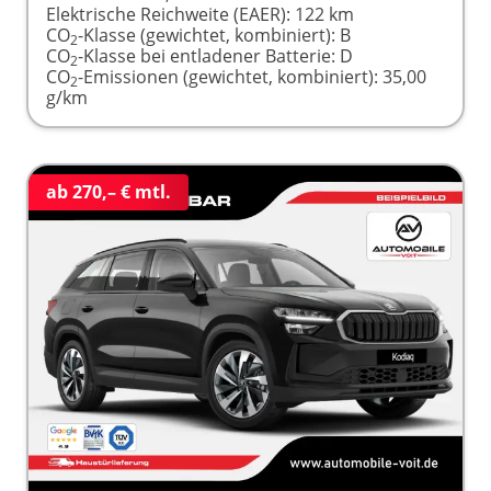
Elektrische Reichweite (EAER):
122 km
CO
-Klasse (gewichtet, kombiniert):
B
2
CO
-Klasse bei entladener Batterie:
D
2
CO
-Emissionen (gewichtet, kombiniert):
35,00
2
g/km
ab 270,– € mtl.