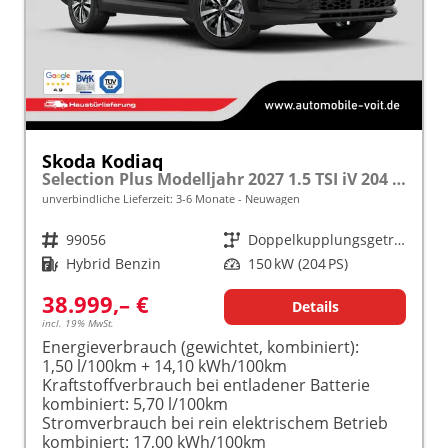
Skoda Kodiaq
Selection Plus Modelljahr 2027 1.5 TSI iV 204 PS DSG TEMPOMAT/R.KAMERA/SHZ/LED/LENKRADHEIZUNG frei konfigurierbar!
unverbindliche Lieferzeit: 3-6 Monate
Neuwagen
Fahrzeugnr.
99056
Getriebe
Doppelkupplungsgetriebe (DSG)
Kraftstoff
Hybrid Benzin
Leistung
150 kW (204 PS)
38.999,– €
Details
incl. 19% MwSt.
Energieverbrauch (gewichtet, kombiniert):
1,50 l/100km + 14,10 kWh/100km
Kraftstoffverbrauch bei entladener Batterie
kombiniert:
5,70 l/100km
Stromverbrauch bei rein elektrischem Betrieb
kombiniert:
17,00 kWh/100km