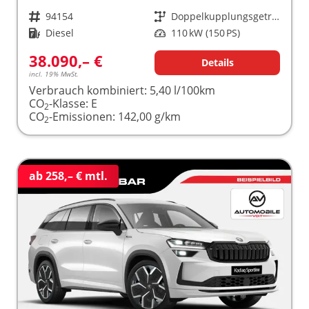
Fahrzeugnr.
94154
Getriebe
Doppelkupplungsgetriebe (DSG)
Kraftstoff
Diesel
Leistung
110 kW (150 PS)
38.090,– €
Details
incl. 19% MwSt.
Verbrauch kombiniert:
5,40 l/100km
CO
-Klasse:
E
2
CO
-Emissionen:
142,00 g/km
2
ab 258,– € mtl.