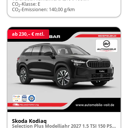
CO
-Klasse:
E
2
CO
-Emissionen:
140,00 g/km
2
ab 230,– € mtl.
Skoda Kodiaq
Selection Plus Modelljahr 2027 1.5 TSI 150 PS DSG TEMPOMAT/R.KAMERA/SHZ/LED/LENKRADHEIZUNG frei konfigurierbar!