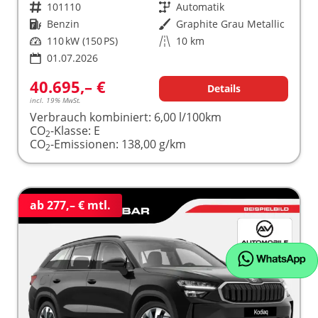
Fahrzeugnr.
101110
Getriebe
Automatik
Kraftstoff
Benzin
Außenfarbe
Graphite Grau Metallic
Leistung
110 kW (150 PS)
Kilometerstand
10 km
01.07.2026
40.695,– €
Details
incl. 19% MwSt.
Verbrauch kombiniert:
6,00 l/100km
CO
-Klasse:
E
2
CO
-Emissionen:
138,00 g/km
2
ab 277,– € mtl.