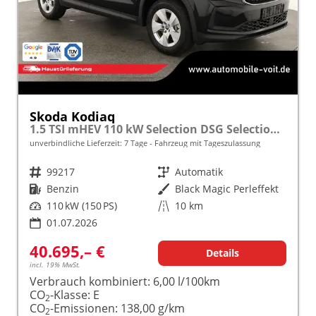
Skoda Kodiaq
1.5 TSI mHEV 110 kW Selection DSG Selection, AHK, Navi, Side, Kamera, Winter, 4 J.- Garantie
unverbindliche Lieferzeit:
7 Tage
Fahrzeug mit Tageszulassung
Fahrzeugnr.
99217
Getriebe
Automatik
Kraftstoff
Benzin
Außenfarbe
Black Magic Perleffekt
Leistung
110 kW (150 PS)
Kilometerstand
10 km
01.07.2026
40.695,– €
Details
incl. 19% MwSt.
Verbrauch kombiniert:
6,00 l/100km
CO
-Klasse:
E
2
CO
-Emissionen:
138,00 g/km
2