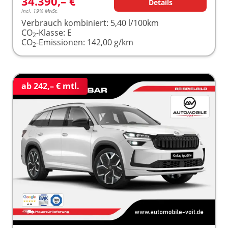
34.390,– €
Details
incl. 19% MwSt.
Verbrauch kombiniert:
5,40 l/100km
CO
-Klasse:
E
2
CO
-Emissionen:
142,00 g/km
2
ab 242,– € mtl.