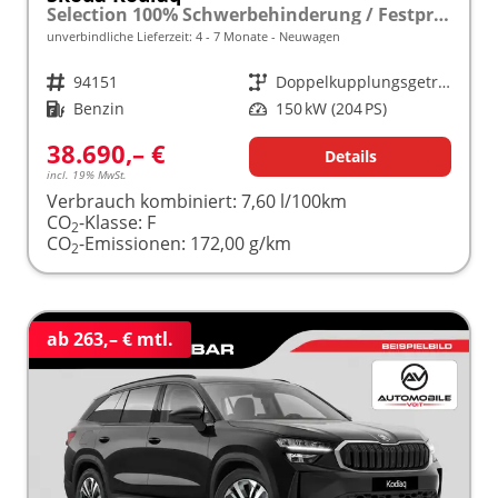
Selection 100% Schwerbehinderung / Festpreisgarantie* Modelljahr 2.0 TSI 204 PS DSG 4x4 "Sonderangebot bei Schwerbehinderung" frei konfigurierbar!
unverbindliche Lieferzeit: 4 - 7 Monate
Neuwagen
Fahrzeugnr.
94151
Getriebe
Doppelkupplungsgetriebe (DSG)
Kraftstoff
Benzin
Leistung
150 kW (204 PS)
38.690,– €
Details
incl. 19% MwSt.
Verbrauch kombiniert:
7,60 l/100km
CO
-Klasse:
F
2
CO
-Emissionen:
172,00 g/km
2
ab 263,– € mtl.