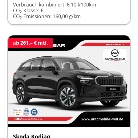
Verbrauch kombiniert:
6,10 l/100km
CO
-Klasse:
F
2
CO
-Emissionen:
160,00 g/km
2
ab 261,– € mtl.
Skoda Kodiaq