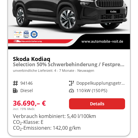
Skoda Kodiaq
Selection 50% Schwerbehinderung / Festpreisgarantie* Modelljahr 2.0 TDI 150PS DSG "Sonderangebot bei Schwerbehinderung" frei konfigurierbar!
unverbindliche Lieferzeit: 4 - 7 Monate
Neuwagen
Fahrzeugnr.
94146
Getriebe
Doppelkupplungsgetriebe (DSG)
Kraftstoff
Diesel
Leistung
110 kW (150 PS)
36.690,– €
Details
incl. 19% MwSt.
Verbrauch kombiniert:
5,40 l/100km
CO
-Klasse:
E
2
CO
-Emissionen:
142,00 g/km
2