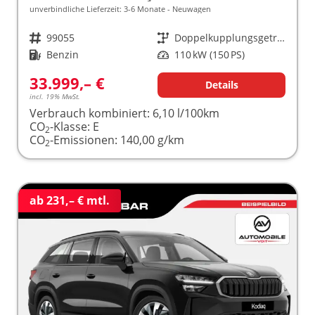
unverbindliche Lieferzeit: 3-6 Monate
Neuwagen
Fahrzeugnr.
99055
Getriebe
Doppelkupplungsgetriebe (DSG)
Kraftstoff
Benzin
Leistung
110 kW (150 PS)
33.999,– €
Details
incl. 19% MwSt.
Verbrauch kombiniert:
6,10 l/100km
CO
-Klasse:
E
2
CO
-Emissionen:
140,00 g/km
2
ab 231,– € mtl.