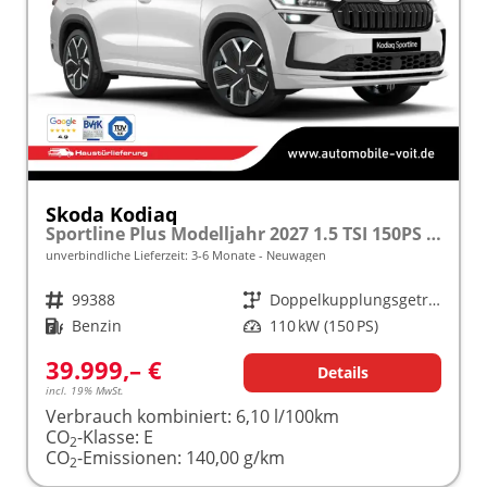
Skoda Kodiaq
Sportline Plus Modelljahr 2027 1.5 TSI 150PS DSG MATRIX/KAMERA/ACC/MEMORY/NAVI/SHZ/3Z.KLIMA/ELEKTR. HECKKLAPPE frei konfigurierbar!
unverbindliche Lieferzeit: 3-6 Monate
Neuwagen
Fahrzeugnr.
99388
Getriebe
Doppelkupplungsgetriebe (DSG)
Kraftstoff
Benzin
Leistung
110 kW (150 PS)
39.999,– €
Details
incl. 19% MwSt.
Verbrauch kombiniert:
6,10 l/100km
CO
-Klasse:
E
2
CO
-Emissionen:
140,00 g/km
2