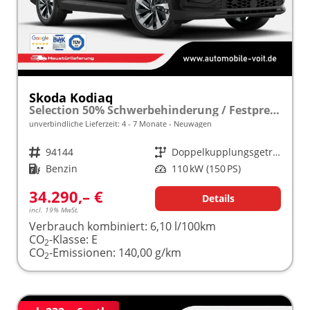
Skoda Kodiaq
Selection 50% Schwerbehinderung / Festpreisgarantie* Modelljahr 1.5 TSI Mild-Hybrid 150PS DSG "Sonderangebot bei Schwerbehinderung" frei konfigurierbar!
unverbindliche Lieferzeit: 4 - 7 Monate
Neuwagen
Fahrzeugnr.
94144
Getriebe
Doppelkupplungsgetriebe (DSG)
Kraftstoff
Benzin
Leistung
110 kW (150 PS)
34.290,– €
Details
incl. 19% MwSt.
Verbrauch kombiniert:
6,10 l/100km
CO
-Klasse:
E
2
CO
-Emissionen:
140,00 g/km
2