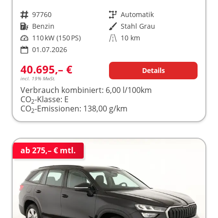
Fahrzeugnr.
97760
Getriebe
Automatik
Kraftstoff
Benzin
Außenfarbe
Stahl Grau
Leistung
110 kW (150 PS)
Kilometerstand
10 km
01.07.2026
40.695,– €
Details
incl. 19% MwSt.
Verbrauch kombiniert:
6,00 l/100km
CO
-Klasse:
E
2
CO
-Emissionen:
138,00 g/km
2
ab 275,– € mtl.