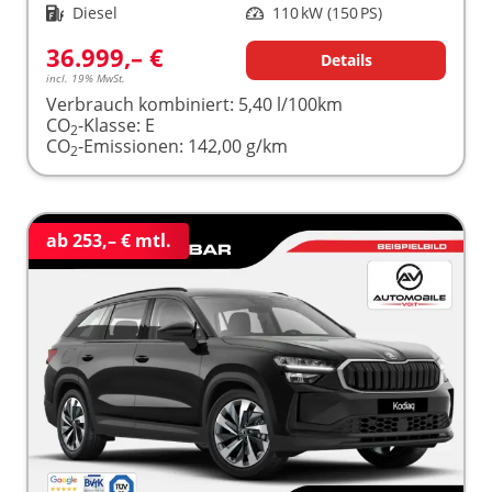
Kraftstoff
Diesel
Leistung
110 kW (150 PS)
36.999,– €
Details
incl. 19% MwSt.
Verbrauch kombiniert:
5,40 l/100km
CO
-Klasse:
E
2
CO
-Emissionen:
142,00 g/km
2
ab 253,– € mtl.