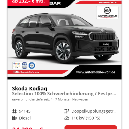
ab 232,– € mtl.
Skoda Kodiaq
Selection 100% Schwerbehinderung / Festpreisgarantie* Modelljahr 2.0 TDI 150PS DSG "Sonderangebot bei Schwerbehinderung" frei konfigurierbar!
unverbindliche Lieferzeit: 4 - 7 Monate
Neuwagen
Fahrzeugnr.
94145
Getriebe
Doppelkupplungsgetriebe (DSG)
Kraftstoff
Diesel
Leistung
110 kW (150 PS)