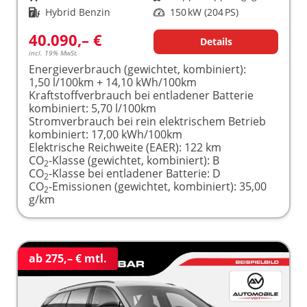
Kraftstoff
Hybrid Benzin
Leistung
150 kW (204 PS)
40.090,– €
Details
incl. 19% MwSt.
Energieverbrauch (gewichtet, kombiniert):
1,50 l/100km + 14,10 kWh/100km
Kraftstoffverbrauch bei entladener Batterie
kombiniert:
5,70 l/100km
Stromverbrauch bei rein elektrischem Betrieb
kombiniert:
17,00 kWh/100km
Elektrische Reichweite (EAER):
122 km
CO
-Klasse (gewichtet, kombiniert):
B
2
CO
-Klasse bei entladener Batterie:
D
2
CO
-Emissionen (gewichtet, kombiniert):
35,00
2
g/km
ab 275,– € mtl.