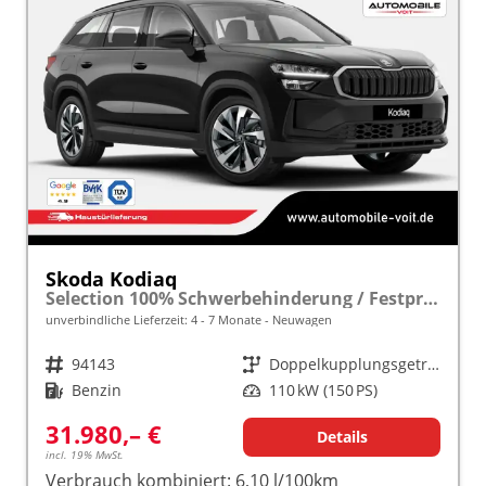
Skoda Kodiaq
Selection 100% Schwerbehinderung / Festpreisgarantie* Modelljahr 1.5 TSI Mild-Hybrid 150PS DSG "Sonderangebot bei Schwerbehinderung" frei konfigurierbar!
unverbindliche Lieferzeit: 4 - 7 Monate
Neuwagen
Fahrzeugnr.
94143
Getriebe
Doppelkupplungsgetriebe (DSG)
Kraftstoff
Benzin
Leistung
110 kW (150 PS)
31.980,– €
Details
incl. 19% MwSt.
Verbrauch kombiniert:
6,10 l/100km