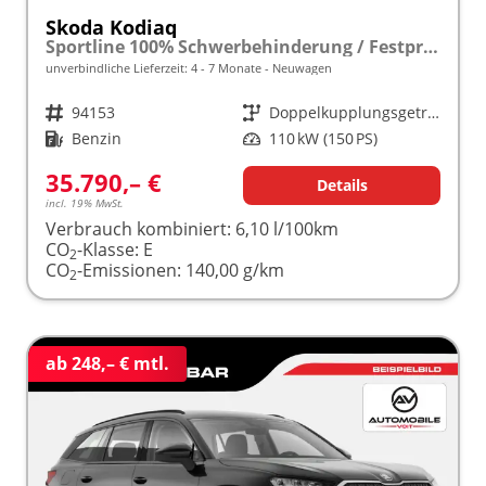
Skoda Kodiaq
Sportline 100% Schwerbehinderung / Festpreisgarantie* Modelljahr 1.5 TSI Mild-Hybrid 150PS DSG "Sonderangebot bei Schwerbehinderung" frei konfigurierbar!
unverbindliche Lieferzeit: 4 - 7 Monate
Neuwagen
Fahrzeugnr.
94153
Getriebe
Doppelkupplungsgetriebe (DSG)
Kraftstoff
Benzin
Leistung
110 kW (150 PS)
35.790,– €
Details
incl. 19% MwSt.
Verbrauch kombiniert:
6,10 l/100km
CO
-Klasse:
E
2
CO
-Emissionen:
140,00 g/km
2
ab 248,– € mtl.