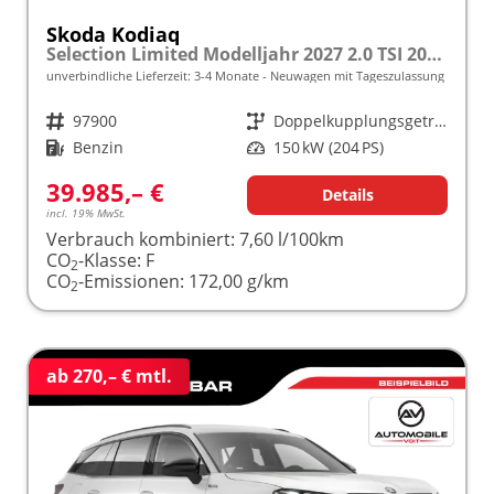
Skoda Kodiaq
Selection Limited Modelljahr 2027 2.0 TSI 204 PS DSG 4x4 5 J. Garantie/AHK/NAVI/SHZ/KAMERA/LED frei konfigurierbar!
unverbindliche Lieferzeit: 3-4 Monate
Neuwagen mit Tageszulassung
Fahrzeugnr.
97900
Getriebe
Doppelkupplungsgetriebe (DSG)
Kraftstoff
Benzin
Leistung
150 kW (204 PS)
39.985,– €
Details
incl. 19% MwSt.
Verbrauch kombiniert:
7,60 l/100km
CO
-Klasse:
F
2
CO
-Emissionen:
172,00 g/km
2
ab 270,– € mtl.