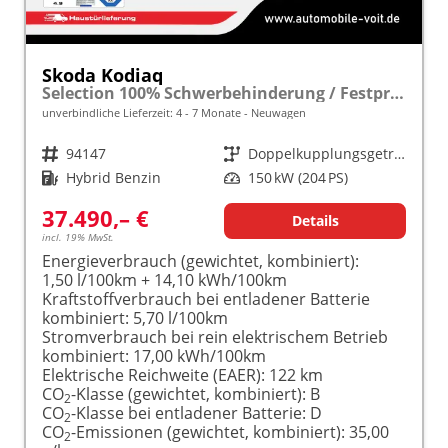
Skoda Kodiaq
Selection 100% Schwerbehinderung / Festpreisgarantie* Modelljahr 1.5 TSI iV PLUG-IN-HYBRID 204PS DSG "Sonderangebot bei Schwerbehinderung" frei konfigurierbar!
unverbindliche Lieferzeit: 4 - 7 Monate
Neuwagen
Fahrzeugnr.
94147
Getriebe
Doppelkupplungsgetriebe (DSG)
Kraftstoff
Hybrid Benzin
Leistung
150 kW (204 PS)
37.490,– €
Details
incl. 19% MwSt.
Energieverbrauch (gewichtet, kombiniert):
1,50 l/100km + 14,10 kWh/100km
Kraftstoffverbrauch bei entladener Batterie
kombiniert:
5,70 l/100km
Stromverbrauch bei rein elektrischem Betrieb
kombiniert:
17,00 kWh/100km
Elektrische Reichweite (EAER):
122 km
CO
-Klasse (gewichtet, kombiniert):
B
2
CO
-Klasse bei entladener Batterie:
D
2
CO
-Emissionen (gewichtet, kombiniert):
35,00
2