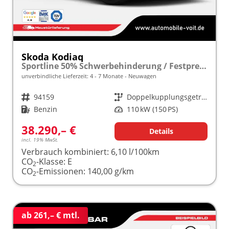
Skoda Kodiaq
Sportline 50% Schwerbehinderung / Festpreisgarantie* Modelljahr 1.5 TSI Mild-Hybrid 150PS DSG "Sonderangebot bei Schwerbehinderung" frei konfigurierbar!
unverbindliche Lieferzeit: 4 - 7 Monate
Neuwagen
Fahrzeugnr.
94159
Getriebe
Doppelkupplungsgetriebe (DSG)
Kraftstoff
Benzin
Leistung
110 kW (150 PS)
38.290,– €
Details
incl. 19% MwSt.
Verbrauch kombiniert:
6,10 l/100km
CO
-Klasse:
E
2
CO
-Emissionen:
140,00 g/km
2
ab 261,– € mtl.