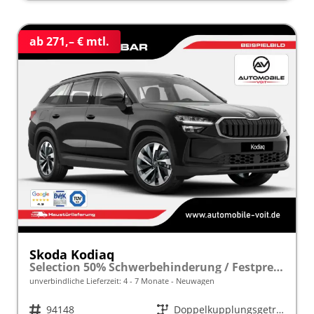
ab 271,– € mtl.
Skoda Kodiaq
Selection 50% Schwerbehinderung / Festpreisgarantie* Modelljahr 1.5 TSI iV PLUG-IN-HYBRID 204PS DSG "Sonderangebot bei Schwerbehinderung" frei konfigurierbar!
unverbindliche Lieferzeit: 4 - 7 Monate
Neuwagen
Fahrzeugnr.
94148
Getriebe
Doppelkupplungsgetriebe (DSG)