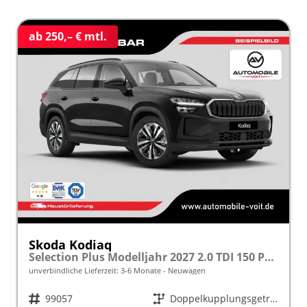
ab 250,– € mtl.
Skoda Kodiaq
Selection Plus Modelljahr 2027 2.0 TDI 150 PS DSG TEMPOMAT/R.KAMERA/SHZ/LED/LENKRADHEIZUNG frei konfigurierbar!
unverbindliche Lieferzeit: 3-6 Monate
Neuwagen
Fahrzeugnr.
99057
Getriebe
Doppelkupplungsgetriebe (DSG)