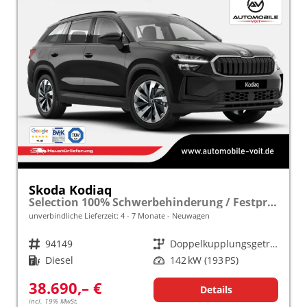
Skoda Kodiaq
Selection 100% Schwerbehinderung / Festpreisgarantie* Modelljahr 2.0 TDI 193 PS DSG 4x4 "Sonderangebot bei Schwerbehinderung" frei konfigurierbar!
unverbindliche Lieferzeit: 4 - 7 Monate
Neuwagen
Fahrzeugnr.
94149
Getriebe
Doppelkupplungsgetriebe (DSG)
Kraftstoff
Diesel
Leistung
142 kW (193 PS)
38.690,– €
Details
incl. 19% MwSt.