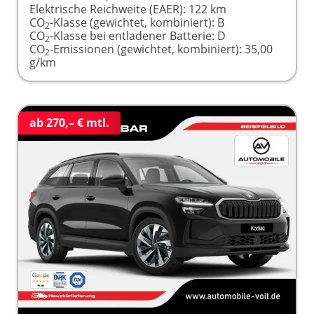
Elektrische Reichweite (EAER):
122 km
CO
-Klasse (gewichtet, kombiniert):
B
2
CO
-Klasse bei entladener Batterie:
D
2
CO
-Emissionen (gewichtet, kombiniert):
35,00
2
g/km
ab 270,– € mtl.