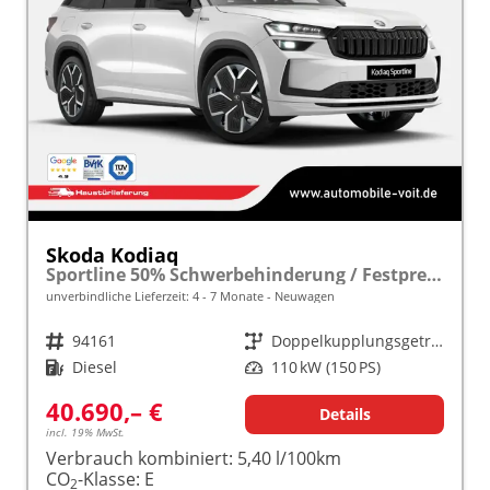
Skoda Kodiaq
Sportline 50% Schwerbehinderung / Festpreisgarantie* Modelljahr 2.0 TDI 150 PS DSG "Sonderangebot bei Schwerbehinderung" frei konfigurierbar!
unverbindliche Lieferzeit: 4 - 7 Monate
Neuwagen
Fahrzeugnr.
94161
Getriebe
Doppelkupplungsgetriebe (DSG)
Kraftstoff
Diesel
Leistung
110 kW (150 PS)
40.690,– €
Details
incl. 19% MwSt.
Verbrauch kombiniert:
5,40 l/100km
CO
-Klasse:
E
2