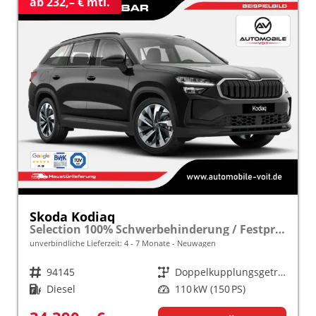
ab 232,– € mtl.
Skoda Kodiaq
Selection 100% Schwerbehinderung / Festpreisgarantie* Modelljahr 2.0 TDI 150PS DSG "Sonderangebot bei Schwerbehinderung" frei konfigurierbar!
unverbindliche Lieferzeit: 4 - 7 Monate
Neuwagen
Fahrzeugnr.
94145
Getriebe
Doppelkupplungsgetriebe (DSG)
Kraftstoff
Diesel
Leistung
110 kW (150 PS)