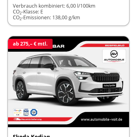
Verbrauch kombiniert:
6,00 l/100km
CO
-Klasse:
E
2
CO
-Emissionen:
138,00 g/km
2
ab 275,– € mtl.
Skoda Kodiaq