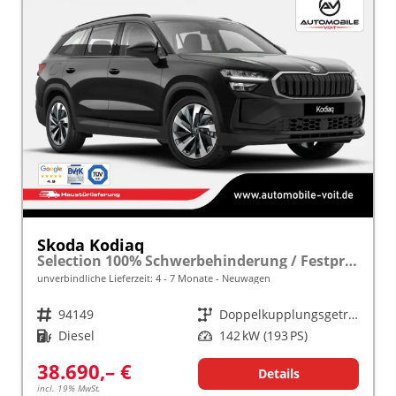
Skoda Kodiaq
Selection 100% Schwerbehinderung / Festpreisgarantie* Modelljahr 2.0 TDI 193 PS DSG 4x4 "Sonderangebot bei Schwerbehinderung" frei konfigurierbar!
unverbindliche Lieferzeit: 4 - 7 Monate
Neuwagen
Fahrzeugnr.
94149
Getriebe
Doppelkupplungsgetriebe (DSG)
Kraftstoff
Diesel
Leistung
142 kW (193 PS)
38.690,– €
Details
incl. 19% MwSt.