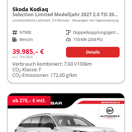
Skoda Kodiaq
Selection Limited Modelljahr 2027 2.0 TSI 204 PS DSG 4x4 5 J. Garantie/AHK/NAVI/SHZ/KAMERA/LED frei konfigurierbar!
unverbindliche Lieferzeit: 3-4 Monate
Neuwagen mit Tageszulassung
Fahrzeugnr.
97900
Getriebe
Doppelkupplungsgetriebe (DSG)
Kraftstoff
Benzin
Leistung
150 kW (204 PS)
39.985,– €
Details
incl. 19% MwSt.
Verbrauch kombiniert:
7,60 l/100km
CO
-Klasse:
F
2
CO
-Emissionen:
172,00 g/km
2
ab 270,– € mtl.