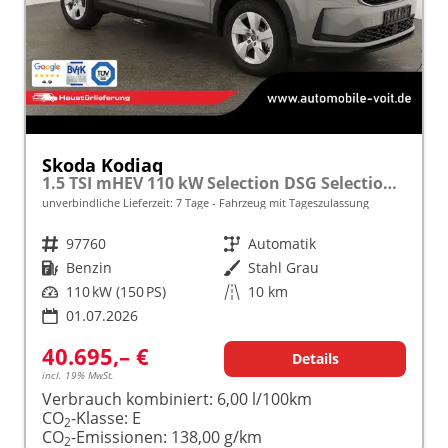
Skoda Kodiaq
1.5 TSI mHEV 110 kW Selection DSG Selection, AHK, Navi, Side, Kamera, Winter, 4 J.- Garantie
unverbindliche Lieferzeit:
7 Tage
Fahrzeug mit Tageszulassung
Fahrzeugnr.
97760
Getriebe
Automatik
Kraftstoff
Benzin
Außenfarbe
Stahl Grau
Leistung
110 kW (150 PS)
Kilometerstand
10 km
01.07.2026
40.695,– €
Details
incl. 19% MwSt.
Verbrauch kombiniert:
6,00 l/100km
CO
-Klasse:
E
2
CO
-Emissionen:
138,00 g/km
2