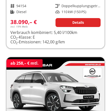
Fahrzeugnr.
94154
Getriebe
Doppelkupplungsgetriebe (DSG)
Kraftstoff
Diesel
Leistung
110 kW (150 PS)
38.090,– €
Details
incl. 19% MwSt.
Verbrauch kombiniert:
5,40 l/100km
CO
-Klasse:
E
2
CO
-Emissionen:
142,00 g/km
2
ab 258,– € mtl.