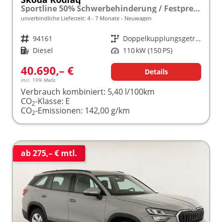
Sportline 50% Schwerbehinderung / Festpreisgarantie* Modelljahr 2.0 TDI 150 PS DSG "Sonderangebot bei Schwerbehinderung" frei konfigurierbar!
unverbindliche Lieferzeit: 4 - 7 Monate
Neuwagen
Fahrzeugnr.
94161
Getriebe
Doppelkupplungsgetriebe (DSG)
Kraftstoff
Diesel
Leistung
110 kW (150 PS)
40.690,– €
Details
incl. 19% MwSt.
Verbrauch kombiniert:
5,40 l/100km
CO
-Klasse:
E
2
CO
-Emissionen:
142,00 g/km
2
ab 275,– € mtl.