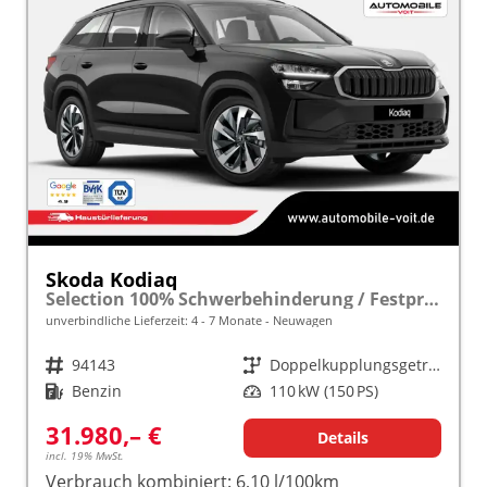
Skoda Kodiaq
Selection 100% Schwerbehinderung / Festpreisgarantie* Modelljahr 1.5 TSI Mild-Hybrid 150PS DSG "Sonderangebot bei Schwerbehinderung" frei konfigurierbar!
unverbindliche Lieferzeit: 4 - 7 Monate
Neuwagen
Fahrzeugnr.
94143
Getriebe
Doppelkupplungsgetriebe (DSG)
Kraftstoff
Benzin
Leistung
110 kW (150 PS)
31.980,– €
Details
incl. 19% MwSt.
Verbrauch kombiniert:
6,10 l/100km