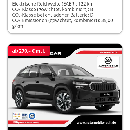
Elektrische Reichweite (EAER):
122 km
CO
-Klasse (gewichtet, kombiniert):
B
2
CO
-Klasse bei entladener Batterie:
D
2
CO
-Emissionen (gewichtet, kombiniert):
35,00
2
g/km
ab 270,– € mtl.