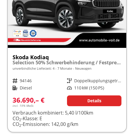
Skoda Kodiaq
Selection 50% Schwerbehinderung / Festpreisgarantie* Modelljahr 2.0 TDI 150PS DSG "Sonderangebot bei Schwerbehinderung" frei konfigurierbar!
unverbindliche Lieferzeit: 4 - 7 Monate
Neuwagen
Fahrzeugnr.
94146
Getriebe
Doppelkupplungsgetriebe (DSG)
Kraftstoff
Diesel
Leistung
110 kW (150 PS)
36.690,– €
Details
incl. 19% MwSt.
Verbrauch kombiniert:
5,40 l/100km
CO
-Klasse:
E
2
CO
-Emissionen:
142,00 g/km
2