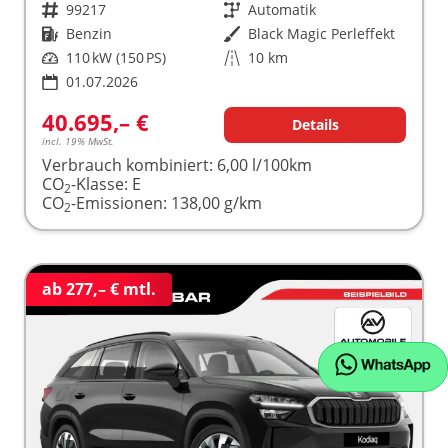
Fahrzeugnr.
99217
Getriebe
Automatik
Kraftstoff
Benzin
Außenfarbe
Black Magic Perleffekt
Leistung
110 kW (150 PS)
Kilometerstand
10 km
01.07.2026
40.695,– €
Details
incl. 19% MwSt.
Verbrauch kombiniert:
6,00 l/100km
CO
-Klasse:
E
2
CO
-Emissionen:
138,00 g/km
2
ab 277,– € mtl.