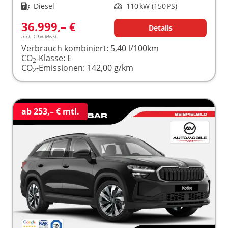
Kraftstoff
Diesel
Leistung
110 kW (150 PS)
36.999,– €
Details
incl. 19% MwSt.
Verbrauch kombiniert:
5,40 l/100km
CO
-Klasse:
E
2
CO
-Emissionen:
142,00 g/km
2
ab 253,– € mtl.