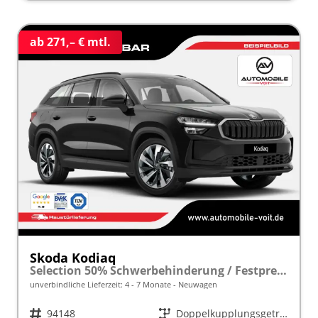
ab 271,– € mtl.
Skoda Kodiaq
Selection 50% Schwerbehinderung / Festpreisgarantie* Modelljahr 1.5 TSI iV PLUG-IN-HYBRID 204PS DSG "Sonderangebot bei Schwerbehinderung" frei konfigurierbar!
unverbindliche Lieferzeit: 4 - 7 Monate
Neuwagen
Fahrzeugnr.
94148
Getriebe
Doppelkupplungsgetriebe (DSG)