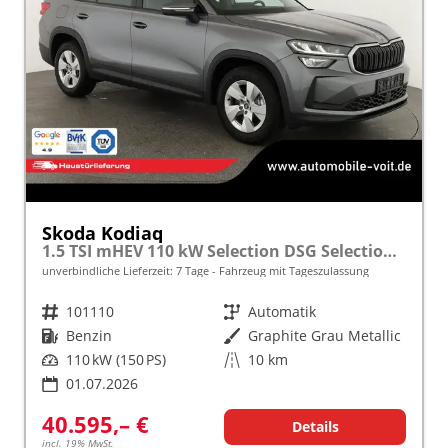
Skoda Kodiaq
1.5 TSI mHEV 110 kW Selection DSG Selection, AHK, Navi, Side, Kamera, Winter, 4 J.- Garantie
unverbindliche Lieferzeit:
7 Tage
Fahrzeug mit Tageszulassung
Fahrzeugnr.
101110
Getriebe
Automatik
Kraftstoff
Benzin
Außenfarbe
Graphite Grau Metallic
Leistung
110 kW (150 PS)
Kilometerstand
10 km
01.07.2026
40.595,– €
Details
incl. 19% MwSt.