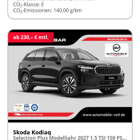
CO
-Klasse:
E
2
CO
-Emissionen:
140,00 g/km
2
ab 230,– € mtl.
Skoda Kodiaq
Selection Plus Modelljahr 2027 1.5 TSI 150 PS DSG TEMPOMAT/R.KAMERA/SHZ/LED/LENKRADHEIZUNG frei konfigurierbar!