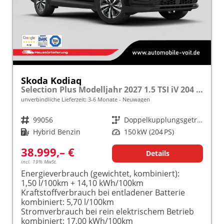
Skoda Kodiaq
Selection Plus Modelljahr 2027 1.5 TSI iV 204 PS DSG TEMPOMAT/R.KAMERA/SHZ/LED/LENKRADHEIZUNG frei konfigurierbar!
unverbindliche Lieferzeit: 3-6 Monate
Neuwagen
Fahrzeugnr.
99056
Getriebe
Doppelkupplungsgetriebe (DSG)
Kraftstoff
Hybrid Benzin
Leistung
150 kW (204 PS)
38.999,– €
Details
incl. 19% MwSt.
Energieverbrauch (gewichtet, kombiniert):
1,50 l/100km + 14,10 kWh/100km
Kraftstoffverbrauch bei entladener Batterie
kombiniert:
5,70 l/100km
Stromverbrauch bei rein elektrischem Betrieb
kombiniert:
17,00 kWh/100km