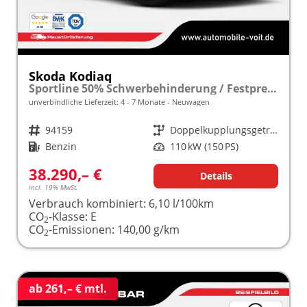
Skoda Kodiaq
Sportline 50% Schwerbehinderung / Festpreisgarantie* Modelljahr 1.5 TSI Mild-Hybrid 150PS DSG "Sonderangebot bei Schwerbehinderung" frei konfigurierbar!
unverbindliche Lieferzeit: 4 - 7 Monate
Neuwagen
Fahrzeugnr.
94159
Getriebe
Doppelkupplungsgetriebe (DSG)
Kraftstoff
Benzin
Leistung
110 kW (150 PS)
38.290,– €
Details
incl. 19% MwSt.
Verbrauch kombiniert:
6,10 l/100km
CO
-Klasse:
E
2
CO
-Emissionen:
140,00 g/km
2
ab 261,– € mtl.