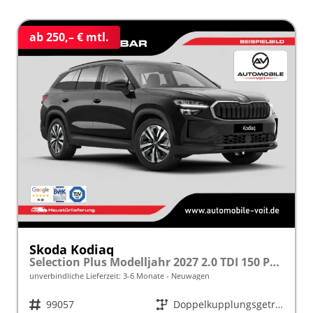
ab 250,– € mtl.
Skoda Kodiaq
Selection Plus Modelljahr 2027 2.0 TDI 150 PS DSG TEMPOMAT/R.KAMERA/SHZ/LED/LENKRADHEIZUNG frei konfigurierbar!
unverbindliche Lieferzeit: 3-6 Monate
Neuwagen
Fahrzeugnr.
99057
Getriebe
Doppelkupplungsgetriebe (DSG)