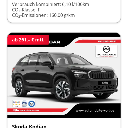
Verbrauch kombiniert:
6,10 l/100km
CO
-Klasse:
F
2
CO
-Emissionen:
160,00 g/km
2
ab 261,– € mtl.
Skoda Kodiaq