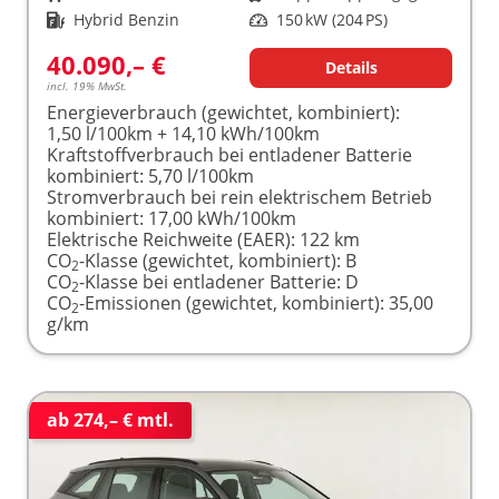
Kraftstoff
Hybrid Benzin
Leistung
150 kW (204 PS)
40.090,– €
Details
incl. 19% MwSt.
Energieverbrauch (gewichtet, kombiniert):
1,50 l/100km + 14,10 kWh/100km
Kraftstoffverbrauch bei entladener Batterie
kombiniert:
5,70 l/100km
Stromverbrauch bei rein elektrischem Betrieb
kombiniert:
17,00 kWh/100km
Elektrische Reichweite (EAER):
122 km
CO
-Klasse (gewichtet, kombiniert):
B
2
CO
-Klasse bei entladener Batterie:
D
2
CO
-Emissionen (gewichtet, kombiniert):
35,00
2
g/km
ab 274,– € mtl.