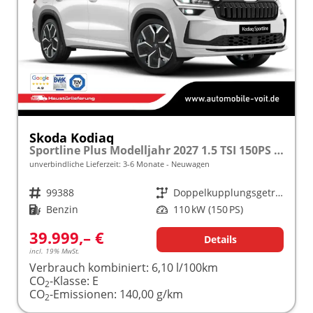
Skoda Kodiaq
Sportline Plus Modelljahr 2027 1.5 TSI 150PS DSG MATRIX/KAMERA/ACC/MEMORY/NAVI/SHZ/3Z.KLIMA/ELEKTR. HECKKLAPPE frei konfigurierbar!
unverbindliche Lieferzeit: 3-6 Monate
Neuwagen
Fahrzeugnr.
99388
Getriebe
Doppelkupplungsgetriebe (DSG)
Kraftstoff
Benzin
Leistung
110 kW (150 PS)
39.999,– €
Details
incl. 19% MwSt.
Verbrauch kombiniert:
6,10 l/100km
CO
-Klasse:
E
2
CO
-Emissionen:
140,00 g/km
2