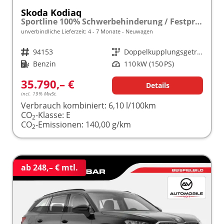
Skoda Kodiaq
Sportline 100% Schwerbehinderung / Festpreisgarantie* Modelljahr 1.5 TSI Mild-Hybrid 150PS DSG "Sonderangebot bei Schwerbehinderung" frei konfigurierbar!
unverbindliche Lieferzeit: 4 - 7 Monate
Neuwagen
Fahrzeugnr.
94153
Getriebe
Doppelkupplungsgetriebe (DSG)
Kraftstoff
Benzin
Leistung
110 kW (150 PS)
35.790,– €
Details
incl. 19% MwSt.
Verbrauch kombiniert:
6,10 l/100km
CO
-Klasse:
E
2
CO
-Emissionen:
140,00 g/km
2
ab 248,– € mtl.