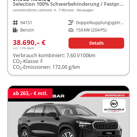
Selection 100% Schwerbehinderung / Festpreisgarantie* Modelljahr 2.0 TSI 204 PS DSG 4x4 "Sonderangebot bei Schwerbehinderung" frei konfigurierbar!
unverbindliche Lieferzeit: 4 - 7 Monate
Neuwagen
Fahrzeugnr.
94151
Getriebe
Doppelkupplungsgetriebe (DSG)
Kraftstoff
Benzin
Leistung
150 kW (204 PS)
38.690,– €
Details
incl. 19% MwSt.
Verbrauch kombiniert:
7,60 l/100km
CO
-Klasse:
F
2
CO
-Emissionen:
172,00 g/km
2
ab 263,– € mtl.