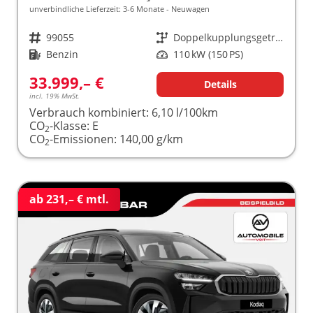
unverbindliche Lieferzeit: 3-6 Monate
Neuwagen
Fahrzeugnr.
99055
Getriebe
Doppelkupplungsgetriebe (DSG)
Kraftstoff
Benzin
Leistung
110 kW (150 PS)
33.999,– €
Details
incl. 19% MwSt.
Verbrauch kombiniert:
6,10 l/100km
CO
-Klasse:
E
2
CO
-Emissionen:
140,00 g/km
2
ab 231,– € mtl.