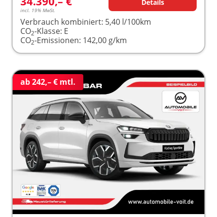
34.390,– €
Details
incl. 19% MwSt.
Verbrauch kombiniert:
5,40 l/100km
CO
-Klasse:
E
2
CO
-Emissionen:
142,00 g/km
2
ab 242,– € mtl.