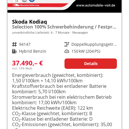
Skoda Kodiaq
Selection 100% Schwerbehinderung / Festpreisgarantie* Modelljahr 1.5 TSI iV PLUG-IN-HYBRID 204PS DSG "Sonderangebot bei Schwerbehinderung" frei konfigurierbar!
unverbindliche Lieferzeit: 4 - 7 Monate
Neuwagen
Fahrzeugnr.
94147
Getriebe
Doppelkupplungsgetriebe (DSG)
Kraftstoff
Hybrid Benzin
Leistung
150 kW (204 PS)
37.490,– €
Details
incl. 19% MwSt.
Energieverbrauch (gewichtet, kombiniert):
1,50 l/100km + 14,10 kWh/100km
Kraftstoffverbrauch bei entladener Batterie
kombiniert:
5,70 l/100km
Stromverbrauch bei rein elektrischem Betrieb
kombiniert:
17,00 kWh/100km
Elektrische Reichweite (EAER):
122 km
CO
-Klasse (gewichtet, kombiniert):
B
2
CO
-Klasse bei entladener Batterie:
D
2
CO
-Emissionen (gewichtet, kombiniert):
35,00
2