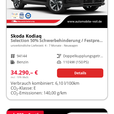
Skoda Kodiaq
Selection 50% Schwerbehinderung / Festpreisgarantie* Modelljahr 1.5 TSI Mild-Hybrid 150PS DSG "Sonderangebot bei Schwerbehinderung" frei konfigurierbar!
unverbindliche Lieferzeit: 4 - 7 Monate
Neuwagen
Fahrzeugnr.
94144
Getriebe
Doppelkupplungsgetriebe (DSG)
Kraftstoff
Benzin
Leistung
110 kW (150 PS)
34.290,– €
Details
incl. 19% MwSt.
Verbrauch kombiniert:
6,10 l/100km
CO
-Klasse:
E
2
CO
-Emissionen:
140,00 g/km
2