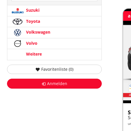
Suzuki
a
Toyota
Volkswagen
Volvo
Weitere
Favoritenliste (
0
)
Anmelden
S
u