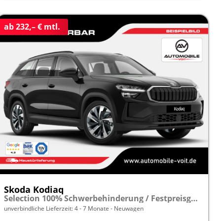
ab 232,– € mtl.
Skoda Kodiaq
Selection 100% Schwerbehinderung / Festpreisgarantie* Modelljahr 2.0 TDI 150PS DSG "Sonderangebot bei Schwerbehinderung" frei konfigurierbar!
unverbindliche Lieferzeit: 4 - 7 Monate
Neuwagen