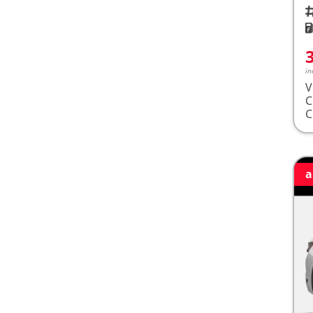
Fah
K
in
V
a