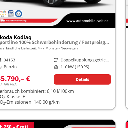
koda Kodiaq
Sportline 100% Schwerbehinderung / Festpreisgarantie* Modelljahr 1.5 TSI Mild-Hybrid 150PS DSG "Sonderangebot bei Schwerbehinderung" frei konfigurierbar!
nverbindliche Lieferzeit: 4 - 7 Monate
Neuwagen
rzeugnr.
94153
Getriebe
Doppelkupplungsgetriebe (DSG)
raftstoff
Benzin
Leistung
110 kW (150 PS)
35.790,– €
Details
cl. 19% MwSt.
erbrauch kombiniert:
6,10 l/100km
CO
-Klasse:
E
2
CO
-Emissionen:
140,00 g/km
2
b 250,– € mtl.