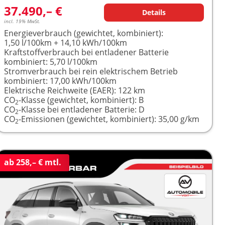
37.490,– €
Details
incl. 19% MwSt.
Energieverbrauch (gewichtet, kombiniert):
1,50 l/100km + 14,10 kWh/100km
Kraftstoffverbrauch bei entladener Batterie
kombiniert:
5,70 l/100km
Stromverbrauch bei rein elektrischem Betrieb
kombiniert:
17,00 kWh/100km
Elektrische Reichweite (EAER):
122 km
CO
-Klasse (gewichtet, kombiniert):
B
2
CO
-Klasse bei entladener Batterie:
D
2
CO
-Emissionen (gewichtet, kombiniert):
35,00 g/km
2
ab 258,– € mtl.