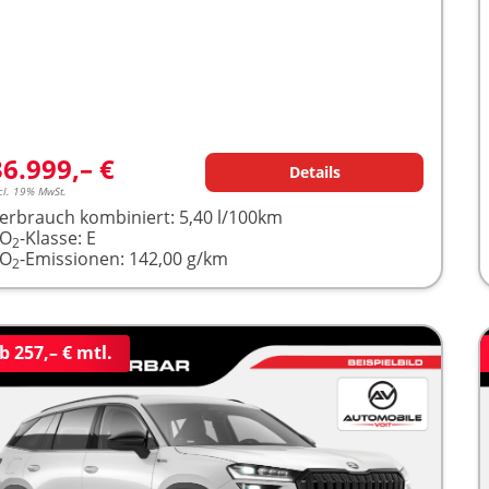
36.999,– €
Details
cl. 19% MwSt.
erbrauch kombiniert:
5,40 l/100km
CO
-Klasse:
E
2
CO
-Emissionen:
142,00 g/km
2
b 257,– € mtl.