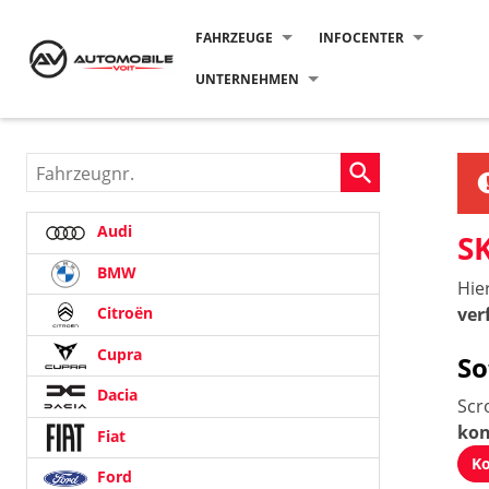
FAHRZEUGE
INFOCENTER
UNTERNEHMEN
Fahrzeugnr.
Audi
S
BMW
Hie
ver
Citroën
Cupra
So
Dacia
Scr
kon
Fiat
Ko
Ford