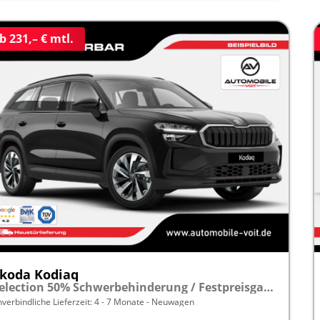
b 231,– € mtl.
koda Kodiaq
Selection 50% Schwerbehinderung / Festpreisgarantie* Modelljahr 1.5 TSI Mild-Hybrid 150PS DSG "Sonderangebot bei Schwerbehinderung" frei konfigurierbar!
nverbindliche Lieferzeit: 4 - 7 Monate
Neuwagen