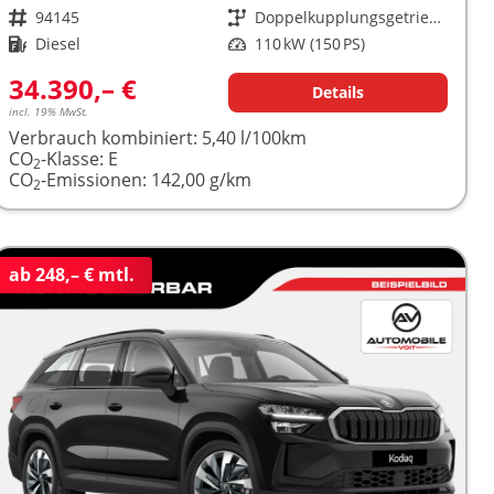
Fahrzeugnr.
94145
Getriebe
Doppelkupplungsgetriebe (DSG)
Kraftstoff
Diesel
Leistung
110 kW (150 PS)
34.390,– €
Details
incl. 19% MwSt.
Verbrauch kombiniert:
5,40 l/100km
CO
-Klasse:
E
2
CO
-Emissionen:
142,00 g/km
2
ab 248,– € mtl.