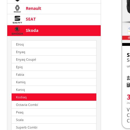
Renault
SEAT
Skoda
Elroq
Enyaq
S
Enyaq Coupé
u
Epiq
Fabia
Fah
Kamiq
K
Karoq
Kodiaq
in
Octavia Combi
V
Peaq
Scala
Superb Combi