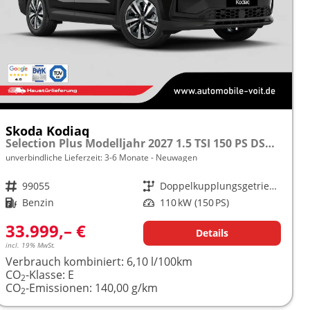
Skoda Kodiaq
Selection Plus Modelljahr 2027 1.5 TSI 150 PS DSG TEMPOMAT/R.KAMERA/SHZ/LED/LENKRADHEIZUNG frei konfigurierbar!
unverbindliche Lieferzeit: 3-6 Monate
Neuwagen
Fahrzeugnr.
99055
Getriebe
Doppelkupplungsgetriebe (DSG)
Kraftstoff
Benzin
Leistung
110 kW (150 PS)
33.999,– €
Details
incl. 19% MwSt.
Verbrauch kombiniert:
6,10 l/100km
CO
-Klasse:
E
2
CO
-Emissionen:
140,00 g/km
2