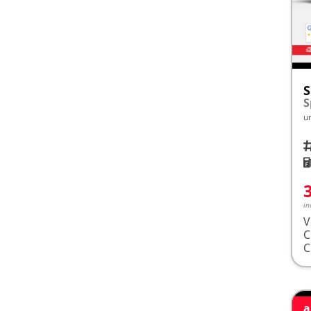
S
u
Fah
K
in
V
a