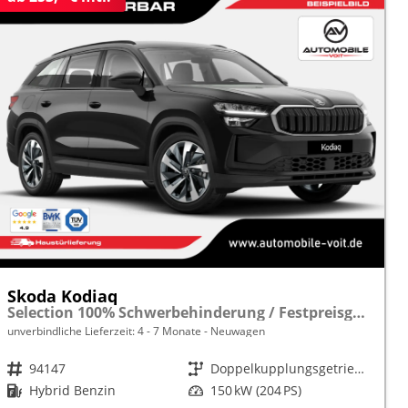
Skoda Kodiaq
Selection 100% Schwerbehinderung / Festpreisgarantie* Modelljahr 1.5 TSI iV PLUG-IN-HYBRID 204PS DSG "Sonderangebot bei Schwerbehinderung" frei konfigurierbar!
unverbindliche Lieferzeit: 4 - 7 Monate
Neuwagen
Fahrzeugnr.
94147
Getriebe
Doppelkupplungsgetriebe (DSG)
Kraftstoff
Hybrid Benzin
Leistung
150 kW (204 PS)