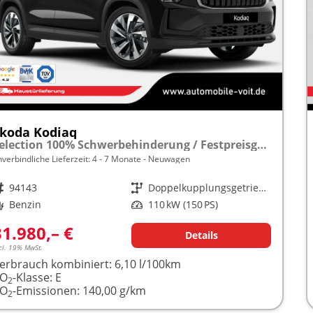
koda Kodiaq
Selection 100% Schwerbehinderung / Festpreisgarantie* Modelljahr 1.5 TSI Mild-Hybrid 150PS DSG "Sonderangebot bei Schwerbehinderung" frei konfigurierbar!
nverbindliche Lieferzeit: 4 - 7 Monate
Neuwagen
rzeugnr.
94143
Getriebe
Doppelkupplungsgetriebe (DSG)
raftstoff
Benzin
Leistung
110 kW (150 PS)
31.980,– €
Details
cl. 19% MwSt.
erbrauch kombiniert:
6,10 l/100km
CO
-Klasse:
E
2
CO
-Emissionen:
140,00 g/km
2