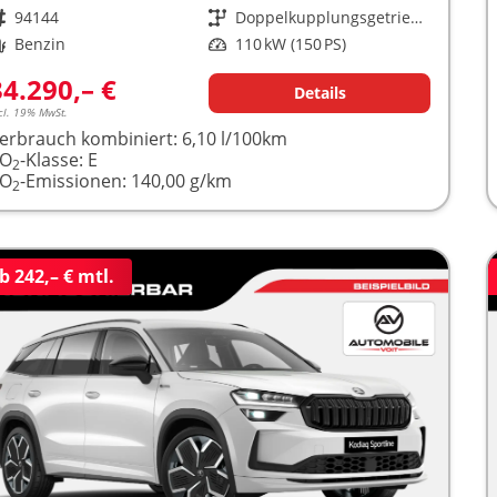
rzeugnr.
94144
Getriebe
Doppelkupplungsgetriebe (DSG)
raftstoff
Benzin
Leistung
110 kW (150 PS)
34.290,– €
Details
cl. 19% MwSt.
erbrauch kombiniert:
6,10 l/100km
CO
-Klasse:
E
2
CO
-Emissionen:
140,00 g/km
2
b 242,– € mtl.