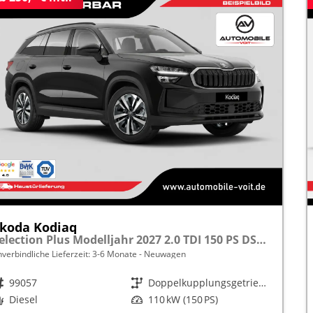
koda Kodiaq
Selection Plus Modelljahr 2027 2.0 TDI 150 PS DSG TEMPOMAT/R.KAMERA/SHZ/LED/LENKRADHEIZUNG frei konfigurierbar!
nverbindliche Lieferzeit: 3-6 Monate
Neuwagen
rzeugnr.
99057
Getriebe
Doppelkupplungsgetriebe (DSG)
raftstoff
Diesel
Leistung
110 kW (150 PS)