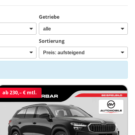
Getriebe
Sortierung
ab 230,– € mtl.