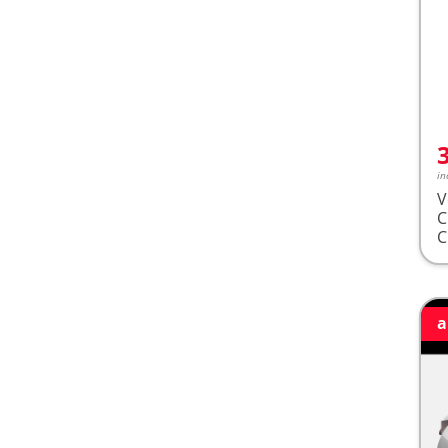
in
V
a