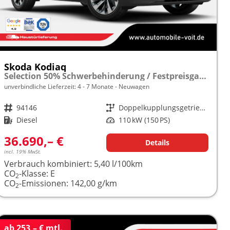
Skoda Kodiaq
Selection 50% Schwerbehinderung / Festpreisgarantie* Modelljahr 2.0 TDI 150PS DSG "Sonderangebot bei Schwerbehinderung" frei konfigurierbar!
unverbindliche Lieferzeit: 4 - 7 Monate
Neuwagen
Fahrzeugnr.
94146
Getriebe
Doppelkupplungsgetriebe (DSG)
Kraftstoff
Diesel
Leistung
110 kW (150 PS)
36.690,– €
Details
incl. 19% MwSt.
Verbrauch kombiniert:
5,40 l/100km
CO
-Klasse:
E
2
CO
-Emissionen:
142,00 g/km
2
ab 253,– € mtl.