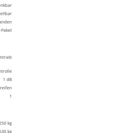
nkbar
ellbar
anden
-Paket
ntrieb
trolle
1 dB
eifen
1
250 kg
630 kg