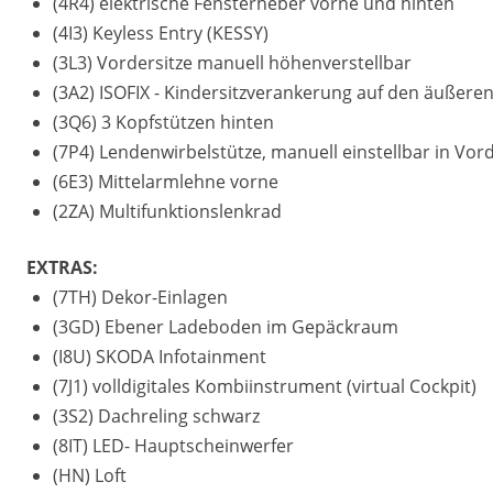
(4R4) elektrische Fensterheber vorne und hinten
(4I3) Keyless Entry (KESSY)
(3L3) Vordersitze manuell höhenverstellbar
(3A2) ISOFIX - Kindersitzverankerung auf den äußeren
(3Q6) 3 Kopfstützen hinten
(7P4) Lendenwirbelstütze, manuell einstellbar in Vor
(6E3) Mittelarmlehne vorne
(2ZA) Multifunktionslenkrad
EXTRAS:
(7TH) Dekor-Einlagen
(3GD) Ebener Ladeboden im Gepäckraum
(I8U) SKODA Infotainment
(7J1) volldigitales Kombiinstrument (virtual Cockpit)
(3S2) Dachreling schwarz
(8IT) LED- Hauptscheinwerfer
(HN) Loft