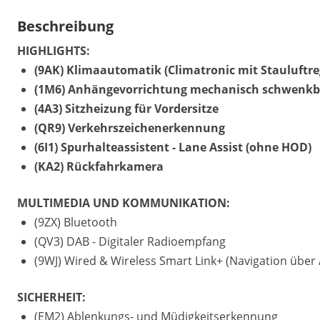
Beschreibung
HIGHLIGHTS:
(9AK) Klimaautomatik (Climatronic mit Stauluftre
(1M6) Anhängevorrichtung mechanisch schwenkba
(4A3) Sitzheizung für Vordersitze
(QR9) Verkehrszeichenerkennung
(6I1) Spurhalteassistent - Lane Assist (ohne HOD)
(KA2) Rückfahrkamera
MULTIMEDIA UND KOMMUNIKATION:
(9ZX) Bluetooth
(QV3) DAB - Digitaler Radioempfang
(9WJ) Wired & Wireless Smart Link+ (Navigation übe
SICHERHEIT:
(EM2) Ablenkungs- und Müdigkeitserkennung