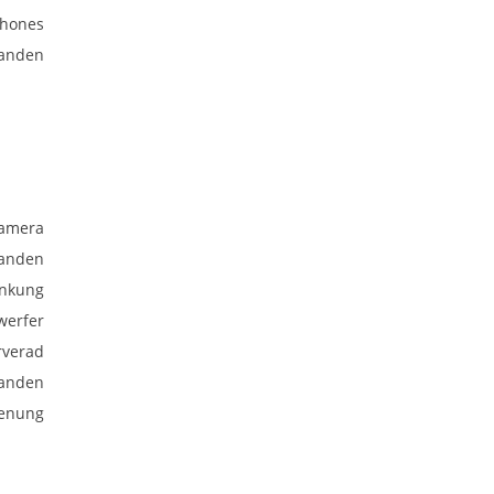
phones
anden
kamera
anden
enkung
werfer
rverad
anden
ienung