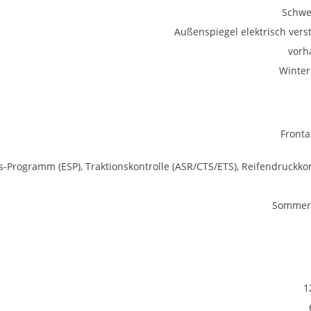
Schwe
Außenspiegel elektrisch verst
vorh
Winter
Fronta
ts-Programm (ESP), Traktionskontrolle (ASR/CTS/ETS), Reifendruckkon
Sommerr
1