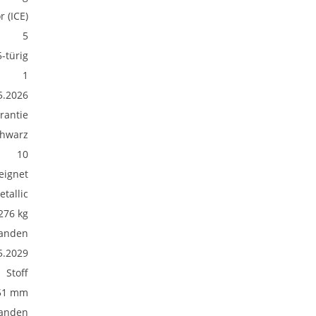
 (ICE)
5
5-türig
1
5.2026
rantie
hwarz
10
eignet
etallic
276 kg
anden
5.2029
Stoff
51 mm
anden