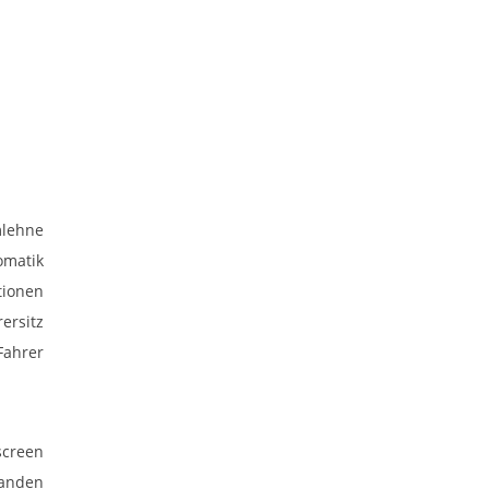
mlehne
omatik
tionen
rersitz
Fahrer
screen
anden