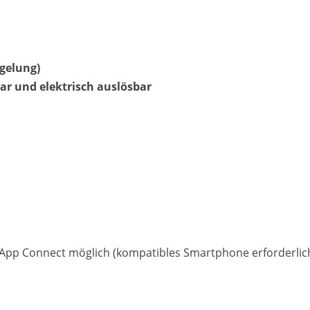
gelung)
r und elektrisch auslösbar
Matthias Voit
Geschäftsführung / Inhaber
Festnetz
0961 381 762
E-Mail
m.voit@automobile-v
Termin buchen
r App Connect möglich (kompatibles Smartphone erforderlic