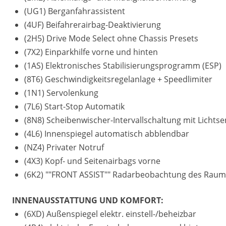
(UG1) Berganfahrassistent
(4UF) Beifahrerairbag-Deaktivierung
(2H5) Drive Mode Select ohne Chassis Presets
(7X2) Einparkhilfe vorne und hinten
(1AS) Elektronisches Stabilisierungsprogramm (ESP)
(8T6) Geschwindigkeitsregelanlage + Speedlimiter
(1N1) Servolenkung
(7L6) Start-Stop Automatik
(8N8) Scheibenwischer-Intervallschaltung mit Lichts
(4L6) Innenspiegel automatisch abblendbar
(NZ4) Privater Notruf
(4X3) Kopf- und Seitenairbags vorne
(6K2) ""FRONT ASSIST"" Radarbeobachtung des Raums v
INNENAUSSTATTUNG UND KOMFORT:
(6XD) Außenspiegel elektr. einstell-/beheizbar