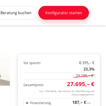
Beratung buchen
Konfigurator starten
8.395,– €
Sie sparen:
23,3%
29.195,– €
27.695,– €
Gesamtpreis
incl. 19% MwSt., den Kosten für Überführung und
Zulassungspapieren
187,– €
Finanzierung
mtl.