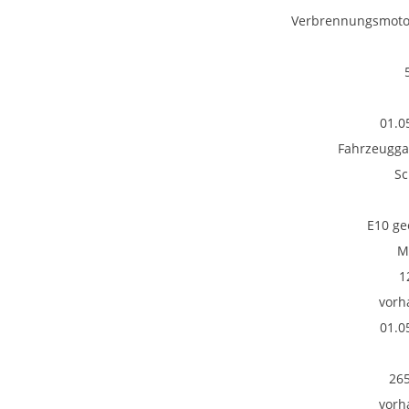
Verbrennungsmotor
01.0
Fahrzeugga
Sc
E10 ge
M
1
vorh
01.0
26
vorh