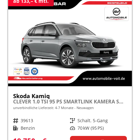
ab 133,– € mtl.
Skoda Kamiq
CLEVER 1.0 TSI 95 PS SMARTLINK KAMERA SHZ ALU PDC LED TEMPOMAT frei konfigurierbar!
unverbindliche Lieferzeit: 4-7 Monate
Neuwagen
Fahrzeugnr.
39613
Getriebe
Schalt. 5-Gang
Kraftstoff
Benzin
Leistung
70 kW (95 PS)