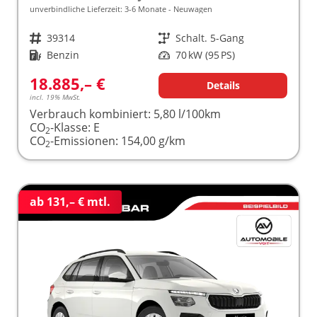
unverbindliche Lieferzeit: 3-6 Monate
Neuwagen
Fahrzeugnr.
39314
Getriebe
Schalt. 5-Gang
Kraftstoff
Benzin
Leistung
70 kW (95 PS)
18.885,– €
Details
incl. 19% MwSt.
Verbrauch kombiniert:
5,80 l/100km
CO
-Klasse:
E
2
CO
-Emissionen:
154,00 g/km
2
ab 131,– € mtl.