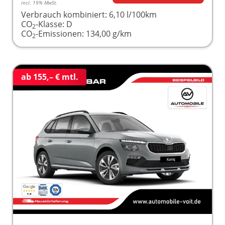
incl. 19% MwSt.
Verbrauch kombiniert:
6,10 l/100km
CO
-Klasse:
D
2
CO
-Emissionen:
134,00 g/km
2
ab 155,– € mtl.