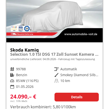
Skoda Kamiq
Selection 1.0 TSI DSG 17 Zoll Sunset Kamera PDC v+h
unverbindliche Lieferzeit:
04.09.2026
Fahrzeug mit Tageszulassung
Fahrzeugnr.
99788
Getriebe
Automatik
Kraftstoff
Benzin
Außenfarbe
Smokey Diamond Silber Metallic
Leistung
85 kW (116 PS)
Kilometerstand
10 km
01.05.2026
24.090,– €
Details
incl. 19% MwSt.
Verbrauch kombiniert:
5,80 l/100km