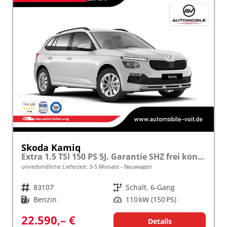
Skoda Kamiq
Extra 1.5 TSI 150 PS 5J. Garantie SHZ frei konfigurierbar!
unverbindliche Lieferzeit: 3-5 Monate
Neuwagen
Fahrzeugnr.
83107
Getriebe
Schalt. 6-Gang
Kraftstoff
Benzin
Leistung
110 kW (150 PS)
22.590,– €
Details