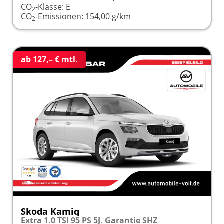
CO
-Klasse:
E
2
CO
-Emissionen:
154,00 g/km
2
ab 127,– € mtl.
Skoda Kamiq
Extra 1.0 TSI 95 PS 5J. Garantie SHZ