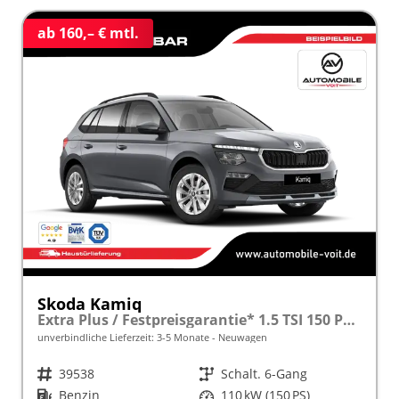
ab 160,– € mtl.
Skoda Kamiq
Extra Plus / Festpreisgarantie* 1.5 TSI 150 PS frei konfigurierbar!
unverbindliche Lieferzeit: 3-5 Monate
Neuwagen
Fahrzeugnr.
39538
Getriebe
Schalt. 6-Gang
Kraftstoff
Benzin
Leistung
110 kW (150 PS)