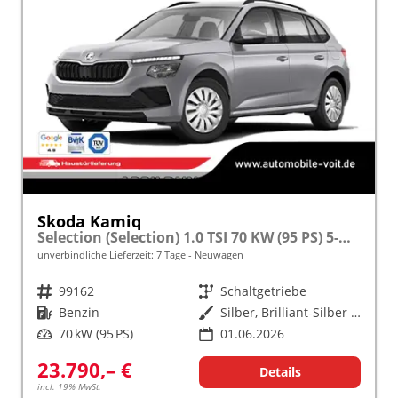
Skoda Kamiq
Selection (Selection) 1.0 TSI 70 KW (95 PS) 5-Gang Schaltgetriebe
unverbindliche Lieferzeit:
7 Tage
Neuwagen
Fahrzeugnr.
99162
Getriebe
Schaltgetriebe
Kraftstoff
Benzin
Außenfarbe
Silber, Brilliant-Silber Metallic (8E)
Leistung
70 kW (95 PS)
01.06.2026
23.790,– €
Details
incl. 19% MwSt.