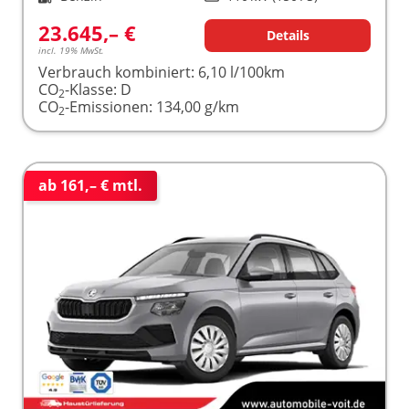
23.645,– €
Details
incl. 19% MwSt.
Verbrauch kombiniert:
6,10 l/100km
CO
-Klasse:
D
2
CO
-Emissionen:
134,00 g/km
2
ab 161,– € mtl.