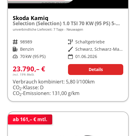
Skoda Kamiq
Selection (Selection) 1.0 TSI 70 KW (95 PS) 5-Gang Schaltgetriebe
unverbindliche Lieferzeit:
7 Tage
Neuwagen
Fahrzeugnr.
98989
Getriebe
Schaltgetriebe
Kraftstoff
Benzin
Außenfarbe
Schwarz, Schwarz-Magic Perleffekt (1Z)
Leistung
70 kW (95 PS)
01.06.2026
23.790,– €
Details
incl. 19% MwSt.
Verbrauch kombiniert:
5,80 l/100km
CO
-Klasse:
D
2
CO
-Emissionen:
131,00 g/km
2
ab 161,– € mtl.