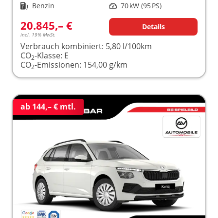
Kraftstoff
Benzin
Leistung
70 kW (95 PS)
20.845,– €
Details
incl. 19% MwSt.
Verbrauch kombiniert:
5,80 l/100km
CO
-Klasse:
E
2
CO
-Emissionen:
154,00 g/km
2
ab 144,– € mtl.