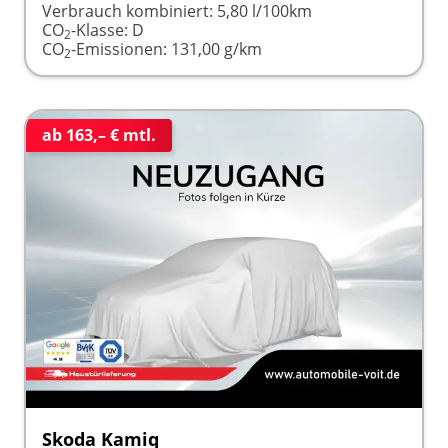
Verbrauch kombiniert:
5,80 l/100km
CO
-Klasse:
D
2
CO
-Emissionen:
131,00 g/km
2
ab 163,– € mtl.
Skoda Kamiq