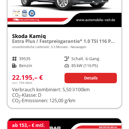
Skoda Kamiq
Extra Plus / Festpreisgarantie* 1.0 TSI 116 PS frei konfigurierbar!
unverbindliche Lieferzeit: 3-5 Monate
Neuwagen
Fahrzeugnr.
39535
Getriebe
Schalt. 6-Gang
Kraftstoff
Benzin
Leistung
85 kW (116 PS)
22.195,– €
Details
incl. 19% MwSt.
Verbrauch kombiniert:
5,50 l/100km
CO
-Klasse:
D
2
CO
-Emissionen:
125,00 g/km
2
ab 153,– € mtl.