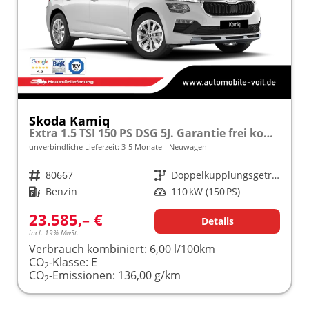
Skoda Kamiq
Extra 1.5 TSI 150 PS DSG 5J. Garantie frei konfigurierbar!
unverbindliche Lieferzeit: 3-5 Monate
Neuwagen
Fahrzeugnr.
80667
Getriebe
Doppelkupplungsgetriebe (DSG)
Kraftstoff
Benzin
Leistung
110 kW (150 PS)
23.585,– €
Details
incl. 19% MwSt.
Verbrauch kombiniert:
6,00 l/100km
CO
-Klasse:
E
2
CO
-Emissionen:
136,00 g/km
2