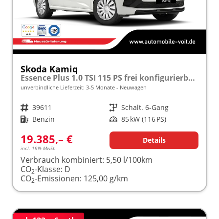
Skoda Kamiq
Essence Plus 1.0 TSI 115 PS frei konfigurierbar!
unverbindliche Lieferzeit: 3-5 Monate
Neuwagen
Fahrzeugnr.
39611
Getriebe
Schalt. 6-Gang
Kraftstoff
Benzin
Leistung
85 kW (116 PS)
19.385,– €
Details
incl. 19% MwSt.
Verbrauch kombiniert:
5,50 l/100km
CO
-Klasse:
D
2
CO
-Emissionen:
125,00 g/km
2