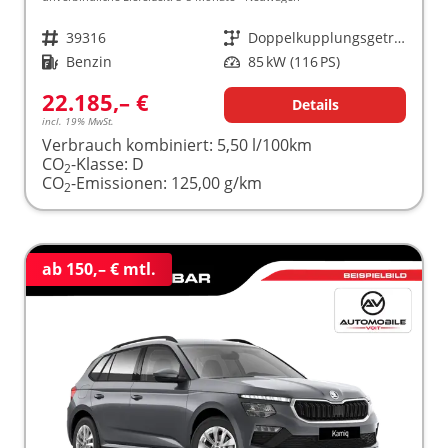
Fahrzeugnr.
39316
Getriebe
Doppelkupplungsgetriebe (DSG)
Kraftstoff
Benzin
Leistung
85 kW (116 PS)
22.185,– €
Details
incl. 19% MwSt.
Verbrauch kombiniert:
5,50 l/100km
CO
-Klasse:
D
2
CO
-Emissionen:
125,00 g/km
2
ab 150,– € mtl.