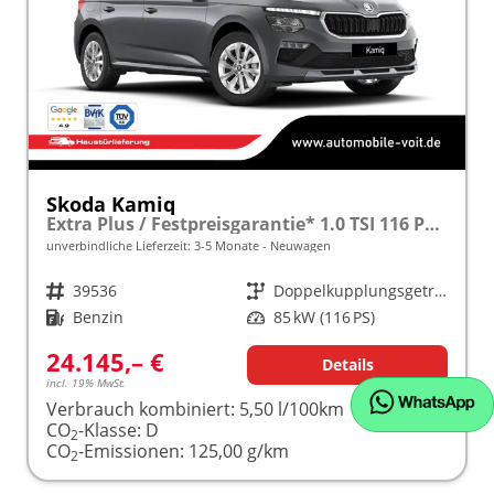
Skoda Kamiq
Extra Plus / Festpreisgarantie* 1.0 TSI 116 PS DSG frei konfigurierbar!
unverbindliche Lieferzeit: 3-5 Monate
Neuwagen
Fahrzeugnr.
39536
Getriebe
Doppelkupplungsgetriebe (DSG)
Kraftstoff
Benzin
Leistung
85 kW (116 PS)
24.145,– €
Details
incl. 19% MwSt.
Verbrauch kombiniert:
5,50 l/100km
CO
-Klasse:
D
2
CO
-Emissionen:
125,00 g/km
2