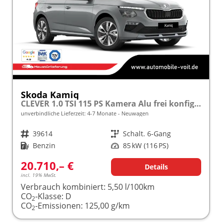
Skoda Kamiq
CLEVER 1.0 TSI 115 PS Kamera Alu frei konfigurierbar!
unverbindliche Lieferzeit: 4-7 Monate
Neuwagen
Fahrzeugnr.
39614
Getriebe
Schalt. 6-Gang
Kraftstoff
Benzin
Leistung
85 kW (116 PS)
20.710,– €
Details
incl. 19% MwSt.
Verbrauch kombiniert:
5,50 l/100km
CO
-Klasse:
D
2
CO
-Emissionen:
125,00 g/km
2