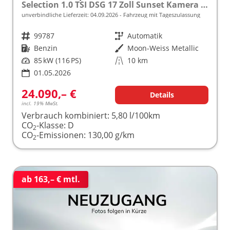
Selection 1.0 TSI DSG 17 Zoll Sunset Kamera PDC v+h
unverbindliche Lieferzeit:
04.09.2026
Fahrzeug mit Tageszulassung
Fahrzeugnr.
99787
Getriebe
Automatik
Kraftstoff
Benzin
Außenfarbe
Moon-Weiss Metallic
Leistung
85 kW (116 PS)
Kilometerstand
10 km
01.05.2026
24.090,– €
Details
incl. 19% MwSt.
Verbrauch kombiniert:
5,80 l/100km
CO
-Klasse:
D
2
CO
-Emissionen:
130,00 g/km
2
ab 163,– € mtl.