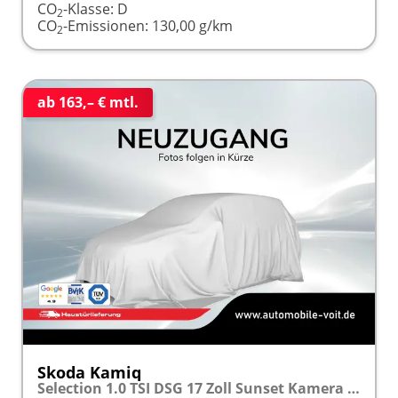
CO
-Klasse:
D
2
CO
-Emissionen:
130,00 g/km
2
ab 163,– € mtl.
Skoda Kamiq
Selection 1.0 TSI DSG 17 Zoll Sunset Kamera PDC v+h