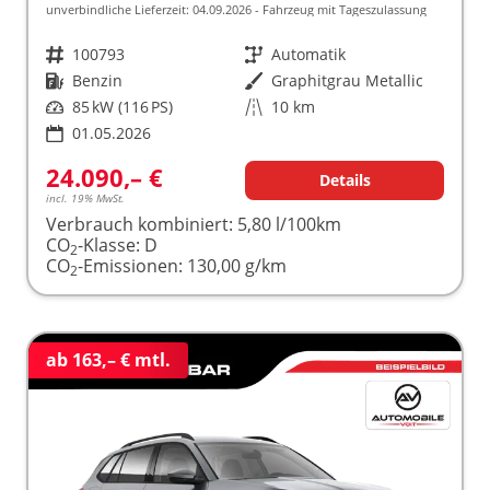
unverbindliche Lieferzeit:
04.09.2026
Fahrzeug mit Tageszulassung
Fahrzeugnr.
100793
Getriebe
Automatik
Kraftstoff
Benzin
Außenfarbe
Graphitgrau Metallic
Leistung
85 kW (116 PS)
Kilometerstand
10 km
01.05.2026
24.090,– €
Details
incl. 19% MwSt.
Verbrauch kombiniert:
5,80 l/100km
CO
-Klasse:
D
2
CO
-Emissionen:
130,00 g/km
2
ab 163,– € mtl.