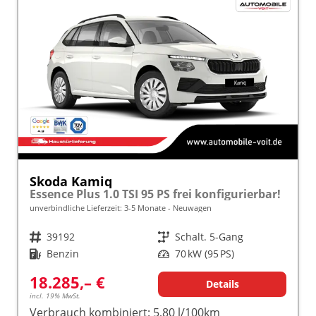
Skoda Kamiq
Essence Plus 1.0 TSI 95 PS frei konfigurierbar!
unverbindliche Lieferzeit: 3-5 Monate
Neuwagen
Fahrzeugnr.
39192
Getriebe
Schalt. 5-Gang
Kraftstoff
Benzin
Leistung
70 kW (95 PS)
18.285,– €
Details
incl. 19% MwSt.
Verbrauch kombiniert:
5,80 l/100km