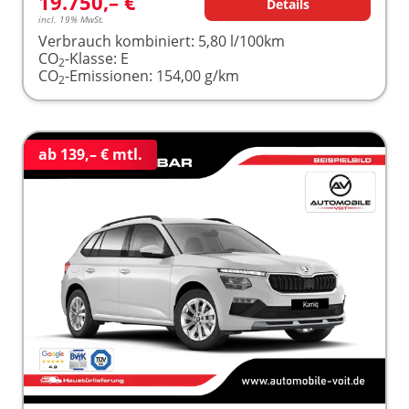
19.750,– €
Details
incl. 19% MwSt.
Verbrauch kombiniert:
5,80 l/100km
CO
-Klasse:
E
2
CO
-Emissionen:
154,00 g/km
2
ab 139,– € mtl.