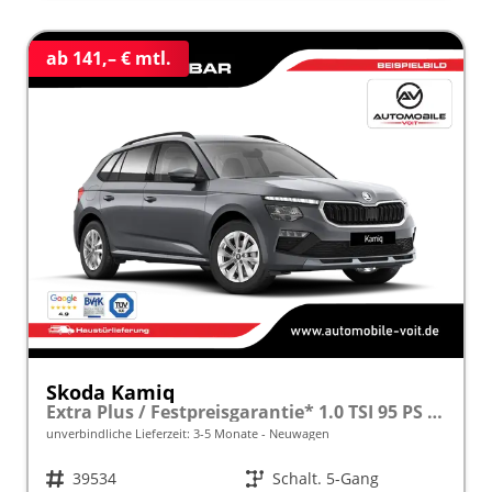
ab 141,– € mtl.
Skoda Kamiq
Extra Plus / Festpreisgarantie* 1.0 TSI 95 PS inkl. 5 J. Garantie frei konfigurierbar!
unverbindliche Lieferzeit: 3-5 Monate
Neuwagen
Fahrzeugnr.
39534
Getriebe
Schalt. 5-Gang