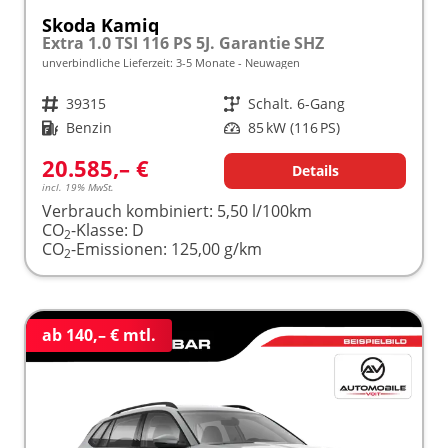
Skoda Kamiq
Extra 1.0 TSI 116 PS 5J. Garantie SHZ
unverbindliche Lieferzeit: 3-5 Monate
Neuwagen
Fahrzeugnr.
39315
Getriebe
Schalt. 6-Gang
Kraftstoff
Benzin
Leistung
85 kW (116 PS)
20.585,– €
Details
incl. 19% MwSt.
Verbrauch kombiniert:
5,50 l/100km
CO
-Klasse:
D
2
CO
-Emissionen:
125,00 g/km
2
ab 140,– € mtl.