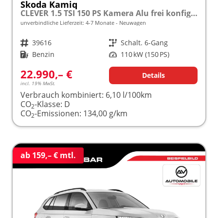
Skoda Kamiq
CLEVER 1.5 TSI 150 PS Kamera Alu frei konfigurierbar!
unverbindliche Lieferzeit: 4-7 Monate
Neuwagen
Fahrzeugnr.
39616
Getriebe
Schalt. 6-Gang
Kraftstoff
Benzin
Leistung
110 kW (150 PS)
22.990,– €
Details
incl. 19% MwSt.
Verbrauch kombiniert:
6,10 l/100km
CO
-Klasse:
D
2
CO
-Emissionen:
134,00 g/km
2
ab 159,– € mtl.