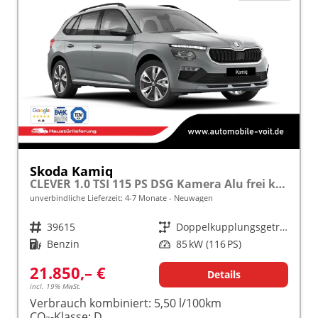
Skoda Kamiq
CLEVER 1.0 TSI 115 PS DSG Kamera Alu frei konfigurierbar!
unverbindliche Lieferzeit: 4-7 Monate
Neuwagen
Fahrzeugnr.
39615
Getriebe
Doppelkupplungsgetriebe (DSG)
Kraftstoff
Benzin
Leistung
85 kW (116 PS)
21.850,– €
Details
incl. 19% MwSt.
Verbrauch kombiniert:
5,50 l/100km
CO
-Klasse:
D