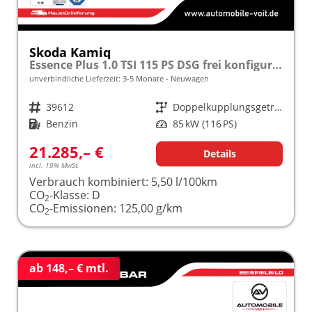
Skoda Kamiq
Essence Plus 1.0 TSI 115 PS DSG frei konfigurierbar!
unverbindliche Lieferzeit: 3-5 Monate
Neuwagen
Fahrzeugnr.
39612
Getriebe
Doppelkupplungsgetriebe (DSG)
Kraftstoff
Benzin
Leistung
85 kW (116 PS)
21.285,– €
Details
incl. 19% MwSt.
Verbrauch kombiniert:
5,50 l/100km
CO
-Klasse:
D
2
CO
-Emissionen:
125,00 g/km
2
ab 148,– € mtl.