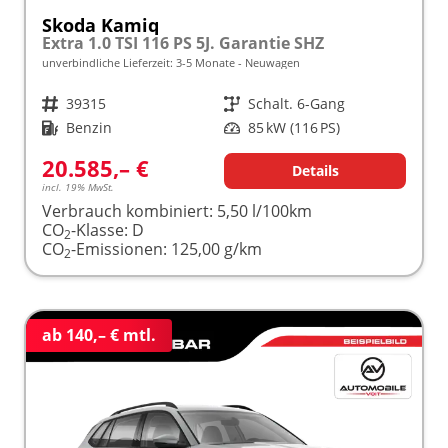
Skoda Kamiq
Extra 1.0 TSI 116 PS 5J. Garantie SHZ
unverbindliche Lieferzeit: 3-5 Monate
Neuwagen
Fahrzeugnr.
39315
Getriebe
Schalt. 6-Gang
Kraftstoff
Benzin
Leistung
85 kW (116 PS)
20.585,– €
Details
incl. 19% MwSt.
Verbrauch kombiniert:
5,50 l/100km
CO
-Klasse:
D
2
CO
-Emissionen:
125,00 g/km
2
ab 140,– € mtl.