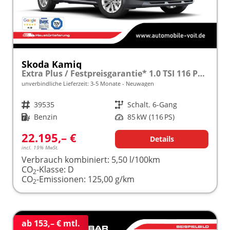
Skoda Kamiq
Extra Plus / Festpreisgarantie* 1.0 TSI 116 PS frei konfigurierbar!
unverbindliche Lieferzeit: 3-5 Monate
Neuwagen
Fahrzeugnr.
39535
Getriebe
Schalt. 6-Gang
Kraftstoff
Benzin
Leistung
85 kW (116 PS)
22.195,– €
Details
incl. 19% MwSt.
Verbrauch kombiniert:
5,50 l/100km
CO
-Klasse:
D
2
CO
-Emissionen:
125,00 g/km
2
ab 153,– € mtl.