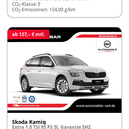
CO
-Klasse:
E
2
CO
-Emissionen:
154,00 g/km
2
ab 127,– € mtl.
Skoda Kamiq
Extra 1.0 TSI 95 PS 5J. Garantie SHZ