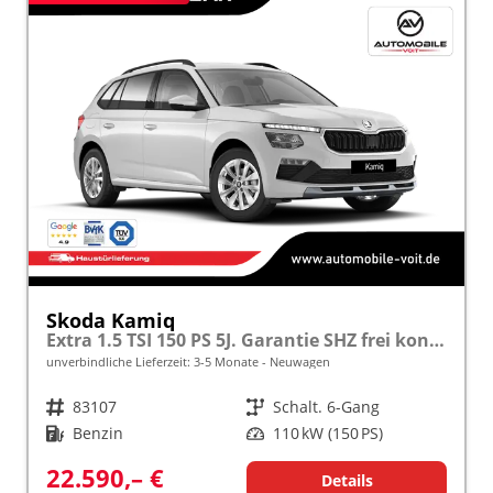
Skoda Kamiq
Extra 1.5 TSI 150 PS 5J. Garantie SHZ frei konfigurierbar!
unverbindliche Lieferzeit: 3-5 Monate
Neuwagen
Fahrzeugnr.
83107
Getriebe
Schalt. 6-Gang
Kraftstoff
Benzin
Leistung
110 kW (150 PS)
22.590,– €
Details