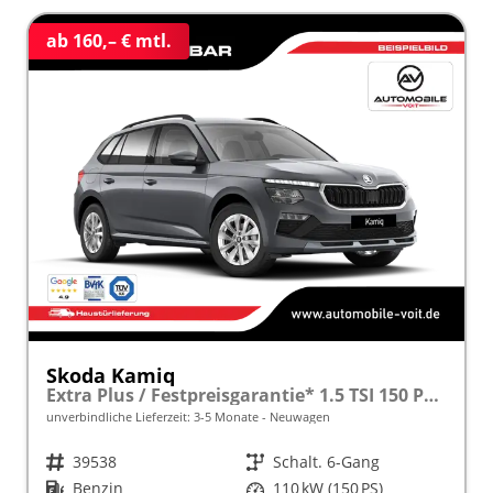
ab 160,– € mtl.
Skoda Kamiq
Extra Plus / Festpreisgarantie* 1.5 TSI 150 PS frei konfigurierbar!
unverbindliche Lieferzeit: 3-5 Monate
Neuwagen
Fahrzeugnr.
39538
Getriebe
Schalt. 6-Gang
Kraftstoff
Benzin
Leistung
110 kW (150 PS)