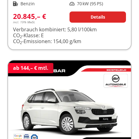
Kraftstoff
Benzin
Leistung
70 kW (95 PS)
20.845,– €
Details
incl. 19% MwSt.
Verbrauch kombiniert:
5,80 l/100km
CO
-Klasse:
E
2
CO
-Emissionen:
154,00 g/km
2
ab 144,– € mtl.