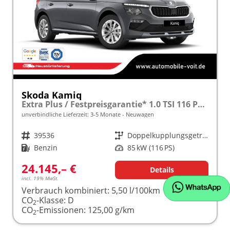
Skoda Kamiq
Extra Plus / Festpreisgarantie* 1.0 TSI 116 PS DSG frei konfigurierbar!
unverbindliche Lieferzeit: 3-5 Monate
Neuwagen
Fahrzeugnr.
39536
Getriebe
Doppelkupplungsgetriebe (DSG)
Kraftstoff
Benzin
Leistung
85 kW (116 PS)
24.145,– €
Details
incl. 19% MwSt.
Verbrauch kombiniert:
5,50 l/100km
CO
-Klasse:
D
2
CO
-Emissionen:
125,00 g/km
2