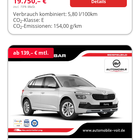
19.750,– €
Details
incl. 19% MwSt.
Verbrauch kombiniert:
5,80 l/100km
CO
-Klasse:
E
2
CO
-Emissionen:
154,00 g/km
2
ab 139,– € mtl.