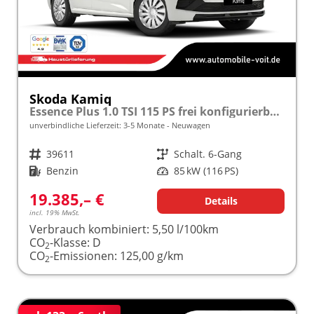
Skoda Kamiq
Essence Plus 1.0 TSI 115 PS frei konfigurierbar!
unverbindliche Lieferzeit: 3-5 Monate
Neuwagen
Fahrzeugnr.
39611
Getriebe
Schalt. 6-Gang
Kraftstoff
Benzin
Leistung
85 kW (116 PS)
19.385,– €
Details
incl. 19% MwSt.
Verbrauch kombiniert:
5,50 l/100km
CO
-Klasse:
D
2
CO
-Emissionen:
125,00 g/km
2