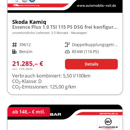
Skoda Kamiq
Essence Plus 1.0 TSI 115 PS DSG frei konfigurierbar!
unverbindliche Lieferzeit: 3-5 Monate
Neuwagen
Fahrzeugnr.
39612
Getriebe
Doppelkupplungsgetriebe (DSG)
Kraftstoff
Benzin
Leistung
85 kW (116 PS)
21.285,– €
Details
incl. 19% MwSt.
Verbrauch kombiniert:
5,50 l/100km
CO
-Klasse:
D
2
CO
-Emissionen:
125,00 g/km
2
ab 148,– € mtl.