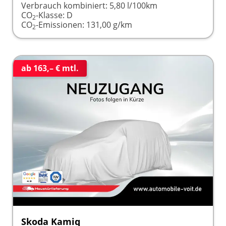
Verbrauch kombiniert:
5,80 l/100km
CO
-Klasse:
D
2
CO
-Emissionen:
131,00 g/km
2
ab 163,– € mtl.
Skoda Kamiq