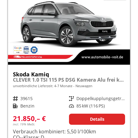
Skoda Kamiq
CLEVER 1.0 TSI 115 PS DSG Kamera Alu frei konfigurierbar!
unverbindliche Lieferzeit: 4-7 Monate
Neuwagen
Fahrzeugnr.
39615
Getriebe
Doppelkupplungsgetriebe (DSG)
Kraftstoff
Benzin
Leistung
85 kW (116 PS)
21.850,– €
Details
incl. 19% MwSt.
Verbrauch kombiniert:
5,50 l/100km
CO
-Klasse:
D