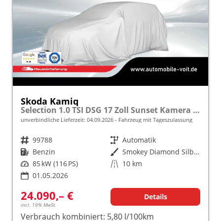
Skoda Kamiq
Selection 1.0 TSI DSG 17 Zoll Sunset Kamera PDC v+h
unverbindliche Lieferzeit:
04.09.2026
Fahrzeug mit Tageszulassung
Fahrzeugnr.
99788
Getriebe
Automatik
Kraftstoff
Benzin
Außenfarbe
Smokey Diamond Silber Metallic
Leistung
85 kW (116 PS)
Kilometerstand
10 km
01.05.2026
24.090,– €
Details
incl. 19% MwSt.
Verbrauch kombiniert:
5,80 l/100km