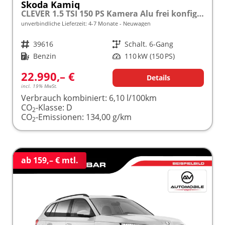
Skoda Kamiq
CLEVER 1.5 TSI 150 PS Kamera Alu frei konfigurierbar!
unverbindliche Lieferzeit: 4-7 Monate
Neuwagen
Fahrzeugnr.
39616
Getriebe
Schalt. 6-Gang
Kraftstoff
Benzin
Leistung
110 kW (150 PS)
22.990,– €
Details
incl. 19% MwSt.
Verbrauch kombiniert:
6,10 l/100km
CO
-Klasse:
D
2
CO
-Emissionen:
134,00 g/km
2
ab 159,– € mtl.