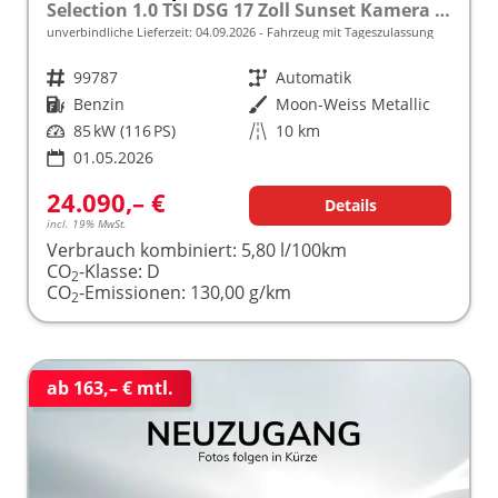
Selection 1.0 TSI DSG 17 Zoll Sunset Kamera PDC v+h
unverbindliche Lieferzeit:
04.09.2026
Fahrzeug mit Tageszulassung
Fahrzeugnr.
99787
Getriebe
Automatik
Kraftstoff
Benzin
Außenfarbe
Moon-Weiss Metallic
Leistung
85 kW (116 PS)
Kilometerstand
10 km
01.05.2026
24.090,– €
Details
incl. 19% MwSt.
Verbrauch kombiniert:
5,80 l/100km
CO
-Klasse:
D
2
CO
-Emissionen:
130,00 g/km
2
ab 163,– € mtl.