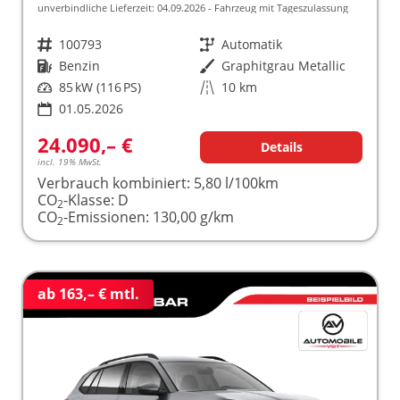
unverbindliche Lieferzeit:
04.09.2026
Fahrzeug mit Tageszulassung
Fahrzeugnr.
100793
Getriebe
Automatik
Kraftstoff
Benzin
Außenfarbe
Graphitgrau Metallic
Leistung
85 kW (116 PS)
Kilometerstand
10 km
01.05.2026
24.090,– €
Details
incl. 19% MwSt.
Verbrauch kombiniert:
5,80 l/100km
CO
-Klasse:
D
2
CO
-Emissionen:
130,00 g/km
2
ab 163,– € mtl.