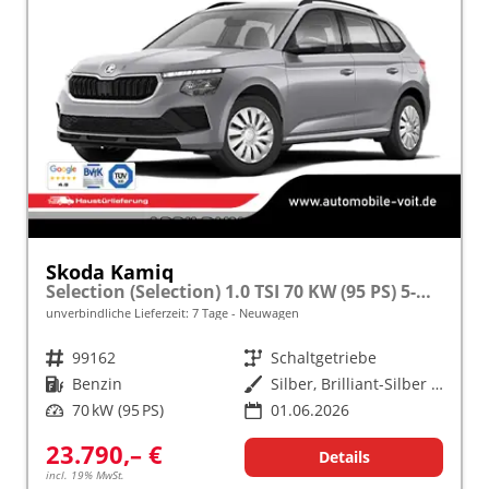
Skoda Kamiq
Selection (Selection) 1.0 TSI 70 KW (95 PS) 5-Gang Schaltgetriebe
unverbindliche Lieferzeit:
7 Tage
Neuwagen
Fahrzeugnr.
99162
Getriebe
Schaltgetriebe
Kraftstoff
Benzin
Außenfarbe
Silber, Brilliant-Silber Metallic (8E)
Leistung
70 kW (95 PS)
01.06.2026
23.790,– €
Details
incl. 19% MwSt.