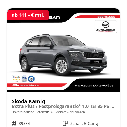
ab 141,– € mtl.
Skoda Kamiq
Extra Plus / Festpreisgarantie* 1.0 TSI 95 PS inkl. 5 J. Garantie frei konfigurierbar!
unverbindliche Lieferzeit: 3-5 Monate
Neuwagen
Fahrzeugnr.
39534
Getriebe
Schalt. 5-Gang