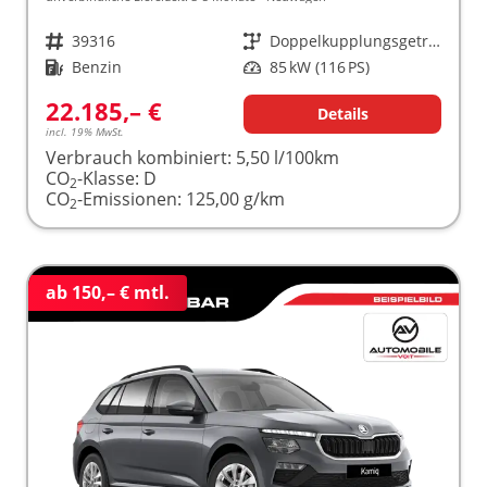
Fahrzeugnr.
39316
Getriebe
Doppelkupplungsgetriebe (DSG)
Kraftstoff
Benzin
Leistung
85 kW (116 PS)
22.185,– €
Details
incl. 19% MwSt.
Verbrauch kombiniert:
5,50 l/100km
CO
-Klasse:
D
2
CO
-Emissionen:
125,00 g/km
2
ab 150,– € mtl.