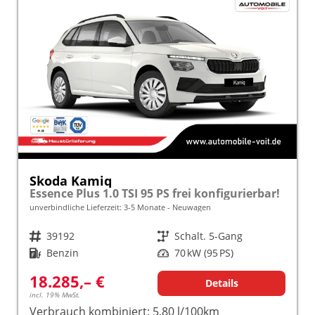
Skoda Kamiq
Essence Plus 1.0 TSI 95 PS frei konfigurierbar!
unverbindliche Lieferzeit: 3-5 Monate
Neuwagen
Fahrzeugnr.
39192
Getriebe
Schalt. 5-Gang
Kraftstoff
Benzin
Leistung
70 kW (95 PS)
18.285,– €
Details
incl. 19% MwSt.
Verbrauch kombiniert:
5,80 l/100km