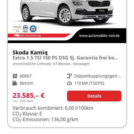
Skoda Kamiq
Extra 1.5 TSI 150 PS DSG 5J. Garantie frei konfigurierbar!
unverbindliche Lieferzeit: 3-5 Monate
Neuwagen
Fahrzeugnr.
80667
Getriebe
Doppelkupplungsgetriebe (DSG)
Kraftstoff
Benzin
Leistung
110 kW (150 PS)
23.585,– €
Details
incl. 19% MwSt.
Verbrauch kombiniert:
6,00 l/100km
CO
-Klasse:
E
2
CO
-Emissionen:
136,00 g/km
2