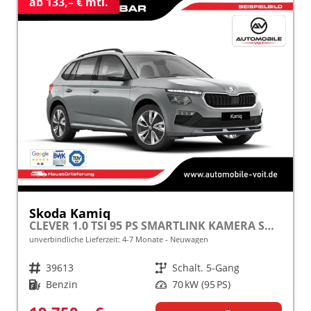
ab 133,– € mtl.
Skoda Kamiq
CLEVER 1.0 TSI 95 PS SMARTLINK KAMERA SHZ ALU PDC LED TEMPOMAT frei konfigurierbar!
unverbindliche Lieferzeit: 4-7 Monate
Neuwagen
Fahrzeugnr.
39613
Getriebe
Schalt. 5-Gang
Kraftstoff
Benzin
Leistung
70 kW (95 PS)