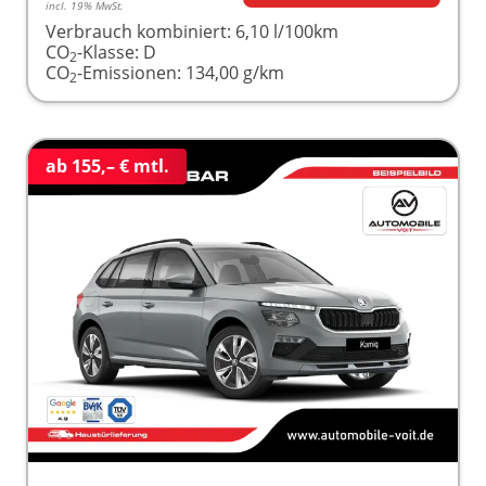
incl. 19% MwSt.
Verbrauch kombiniert:
6,10 l/100km
CO
-Klasse:
D
2
CO
-Emissionen:
134,00 g/km
2
ab 155,– € mtl.