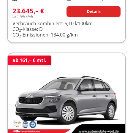
23.645,– €
Details
incl. 19% MwSt.
Verbrauch kombiniert:
6,10 l/100km
CO
-Klasse:
D
2
CO
-Emissionen:
134,00 g/km
2
ab 161,– € mtl.