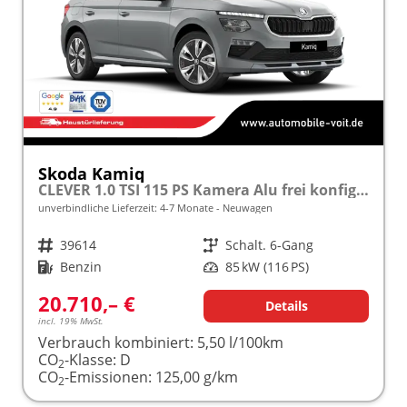
Skoda Kamiq
CLEVER 1.0 TSI 115 PS Kamera Alu frei konfigurierbar!
unverbindliche Lieferzeit: 4-7 Monate
Neuwagen
Fahrzeugnr.
39614
Getriebe
Schalt. 6-Gang
Kraftstoff
Benzin
Leistung
85 kW (116 PS)
20.710,– €
Details
incl. 19% MwSt.
Verbrauch kombiniert:
5,50 l/100km
CO
-Klasse:
D
2
CO
-Emissionen:
125,00 g/km
2