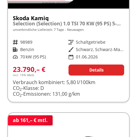
Skoda Kamiq
Selection (Selection) 1.0 TSI 70 KW (95 PS) 5-Gang Schaltgetriebe
unverbindliche Lieferzeit:
7 Tage
Neuwagen
Fahrzeugnr.
98989
Getriebe
Schaltgetriebe
Kraftstoff
Benzin
Außenfarbe
Schwarz, Schwarz-Magic Perleffekt (1Z)
Leistung
70 kW (95 PS)
01.06.2026
23.790,– €
Details
incl. 19% MwSt.
Verbrauch kombiniert:
5,80 l/100km
CO
-Klasse:
D
2
CO
-Emissionen:
131,00 g/km
2
ab 161,– € mtl.