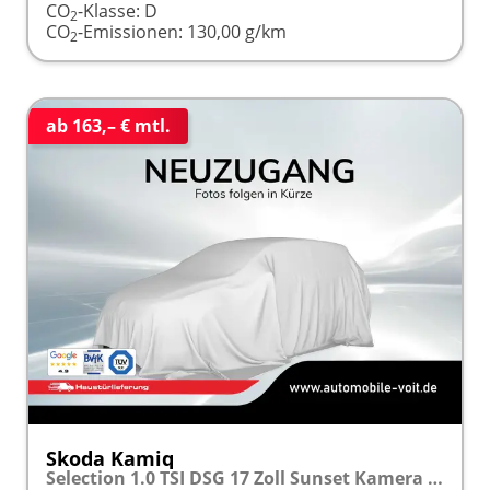
CO
-Klasse:
D
2
CO
-Emissionen:
130,00 g/km
2
ab 163,– € mtl.
Skoda Kamiq
Selection 1.0 TSI DSG 17 Zoll Sunset Kamera PDC v+h