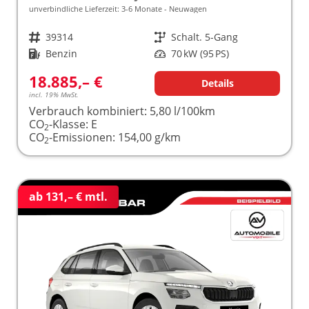
unverbindliche Lieferzeit: 3-6 Monate
Neuwagen
Fahrzeugnr.
39314
Getriebe
Schalt. 5-Gang
Kraftstoff
Benzin
Leistung
70 kW (95 PS)
18.885,– €
Details
incl. 19% MwSt.
Verbrauch kombiniert:
5,80 l/100km
CO
-Klasse:
E
2
CO
-Emissionen:
154,00 g/km
2
ab 131,– € mtl.