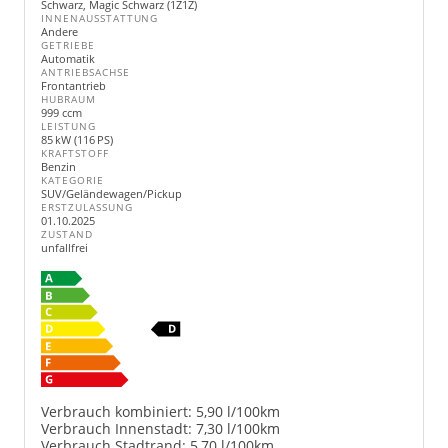
Schwarz, Magic Schwarz (1Z1Z)
INNENAUSSTATTUNG
Andere
GETRIEBE
Automatik
ANTRIEBSACHSE
Frontantrieb
HUBRAUM
999 ccm
LEISTUNG
85 kW (116 PS)
KRAFTSTOFF
Benzin
KATEGORIE
SUV/Geländewagen/Pickup
ERSTZULASSUNG
01.10.2025
ZUSTAND
unfallfrei
Verbrauch kombiniert:
5,90 l/100km
Verbrauch Innenstadt:
7,30 l/100km
Verbrauch Stadtrand:
5,70 l/100km