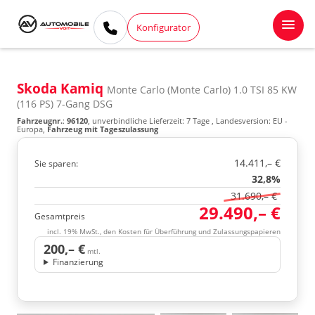
Konfigurator
Skoda Kamiq
Monte Carlo (Monte Carlo) 1.0 TSI 85 KW
(116 PS) 7-Gang DSG
Fahrzeugnr.
:
96120
, unverbindliche Lieferzeit:
7 Tage
, Landesversion: EU -
Europa,
Fahrzeug mit Tageszulassung
14.411,– €
Sie sparen:
32,8%
31.690,– €
29.490,– €
Gesamtpreis
incl. 19% MwSt., den Kosten für Überführung und Zulassungspapieren
200,– €
mtl.
Finanzierung