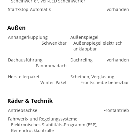
Scheinwerfer, Voll-LED Scheinwerfer
Start/Stop-Automatik
vorhanden
Außen
Anhängerkupplung
Außenspiegel
Schwenkbar
Außenspiegel elektrisch
anklappbar
Dachausführung
Dachreling
vorhanden
Panoramadach
Herstellerpaket
Scheiben, Verglasung
Winter-Paket
Frontscheibe beheizbar
Räder & Technik
Antriebsachse
Frontantrieb
Fahrwerk- und Regelungssysteme
Elektronisches Stabilitäts-Programm (ESP),
Reifendruckkontrolle