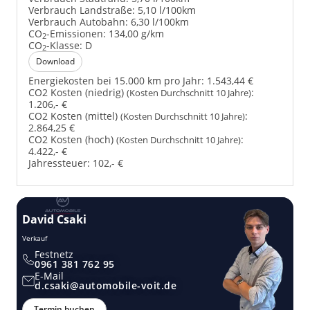
Verbrauch Landstraße:
5,10 l/100km
Verbrauch Autobahn:
6,30 l/100km
CO
-Emissionen:
134,00 g/km
2
CO
-Klasse:
D
2
Download
Energiekosten bei 15.000 km pro Jahr:
1.543,44 €
CO2 Kosten (niedrig)
:
(Kosten Durchschnitt 10 Jahre)
1.206,- €
CO2 Kosten (mittel)
:
(Kosten Durchschnitt 10 Jahre)
2.864,25 €
CO2 Kosten (hoch)
:
(Kosten Durchschnitt 10 Jahre)
4.422,- €
Jahressteuer:
102,- €
David Csaki
T
Verkauf
Ver
Festnetz
0961 381 762 95
E-Mail
d.csaki@automobile-voit.de
Termin buchen