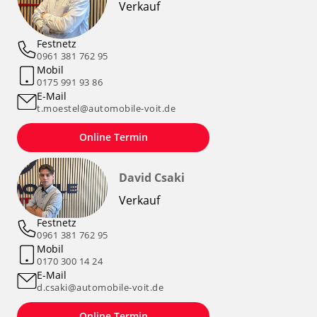
Verkauf
Festnetz
0961 381 762 95
Mobil
0175 991 93 86
E-Mail
t.moestel@automobile-voit.de
Online Termin
David Csaki
Verkauf
Festnetz
0961 381 762 95
Mobil
0170 300 14 24
E-Mail
d.csaki@automobile-voit.de
Online Termin