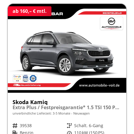
ab 160,– € mtl.
Skoda Kamiq
Extra Plus / Festpreisgarantie* 1.5 TSI 150 PS frei konfigurierbar!
unverbindliche Lieferzeit: 3-5 Monate
Neuwagen
Fahrzeugnr.
39538
Getriebe
Schalt. 6-Gang
Kraftstoff
Benzin
Leistung
110 kW (150 PS)