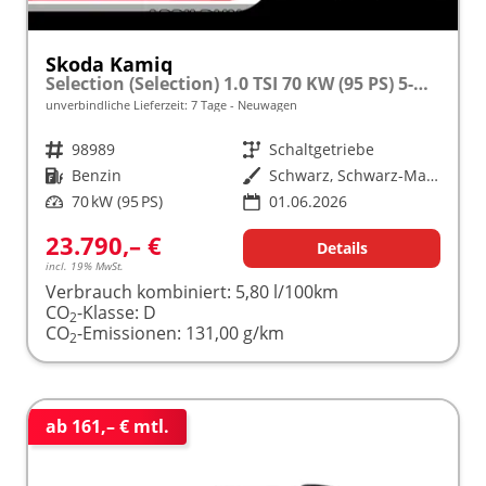
Skoda Kamiq
Selection (Selection) 1.0 TSI 70 KW (95 PS) 5-Gang Schaltgetriebe
unverbindliche Lieferzeit:
7 Tage
Neuwagen
Fahrzeugnr.
98989
Getriebe
Schaltgetriebe
Kraftstoff
Benzin
Außenfarbe
Schwarz, Schwarz-Magic Perleffekt (1Z)
Leistung
70 kW (95 PS)
01.06.2026
23.790,– €
Details
incl. 19% MwSt.
Verbrauch kombiniert:
5,80 l/100km
CO
-Klasse:
D
2
CO
-Emissionen:
131,00 g/km
2
ab 161,– € mtl.