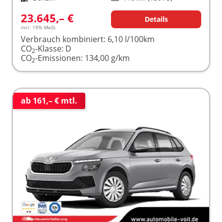
23.645,– €
Details
incl. 19% MwSt.
Verbrauch kombiniert:
6,10 l/100km
CO
-Klasse:
D
2
CO
-Emissionen:
134,00 g/km
2
ab 161,– € mtl.