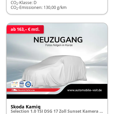
CO
-Klasse:
D
2
CO
-Emissionen:
130,00 g/km
2
ab 163,– € mtl.
Skoda Kamiq
Selection 1.0 TSI DSG 17 Zoll Sunset Kamera PDC v+h