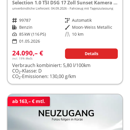
Selection 1.0 TSI DSG 17 Zoll Sunset Kamera PDC v+h
unverbindliche Lieferzeit:
04.09.2026
Fahrzeug mit Tageszulassung
Fahrzeugnr.
99787
Getriebe
Automatik
Kraftstoff
Benzin
Außenfarbe
Moon-Weiss Metallic
Leistung
85 kW (116 PS)
Kilometerstand
10 km
01.05.2026
24.090,– €
Details
incl. 19% MwSt.
Verbrauch kombiniert:
5,80 l/100km
CO
-Klasse:
D
2
CO
-Emissionen:
130,00 g/km
2
ab 163,– € mtl.