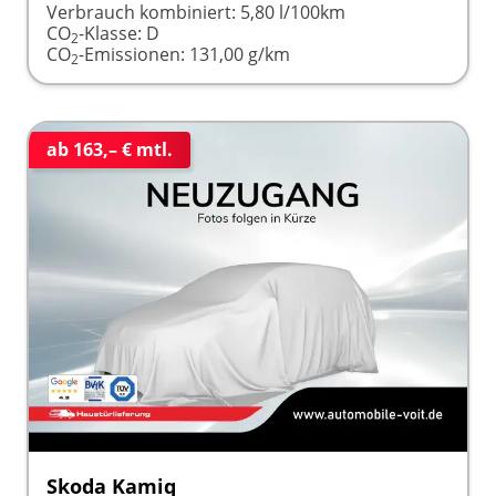
Verbrauch kombiniert:
5,80 l/100km
CO
-Klasse:
D
2
CO
-Emissionen:
131,00 g/km
2
ab 163,– € mtl.
Skoda Kamiq