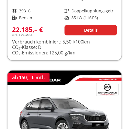
Fahrzeugnr.
39316
Getriebe
Doppelkupplungsgetriebe (DSG)
Kraftstoff
Benzin
Leistung
85 kW (116 PS)
22.185,– €
Details
incl. 19% MwSt.
Verbrauch kombiniert:
5,50 l/100km
CO
-Klasse:
D
2
CO
-Emissionen:
125,00 g/km
2
ab 150,– € mtl.