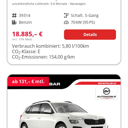
unverbindliche Lieferzeit: 3-6 Monate
Neuwagen
Fahrzeugnr.
39314
Getriebe
Schalt. 5-Gang
Kraftstoff
Benzin
Leistung
70 kW (95 PS)
18.885,– €
Details
incl. 19% MwSt.
Verbrauch kombiniert:
5,80 l/100km
CO
-Klasse:
E
2
CO
-Emissionen:
154,00 g/km
2
ab 131,– € mtl.