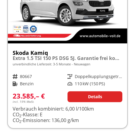
Skoda Kamiq
Extra 1.5 TSI 150 PS DSG 5J. Garantie frei konfigurierbar!
unverbindliche Lieferzeit: 3-5 Monate
Neuwagen
Fahrzeugnr.
80667
Getriebe
Doppelkupplungsgetriebe (DSG)
Kraftstoff
Benzin
Leistung
110 kW (150 PS)
23.585,– €
Details
incl. 19% MwSt.
Verbrauch kombiniert:
6,00 l/100km
CO
-Klasse:
E
2
CO
-Emissionen:
136,00 g/km
2