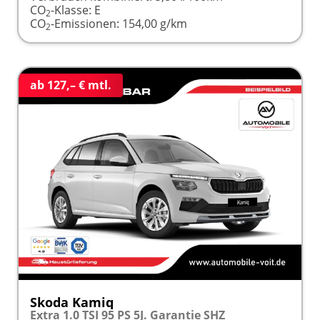
CO
-Klasse:
E
2
CO
-Emissionen:
154,00 g/km
2
ab 127,– € mtl.
Skoda Kamiq
Extra 1.0 TSI 95 PS 5J. Garantie SHZ