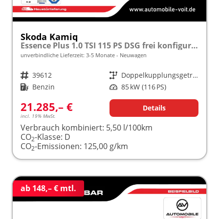
Skoda Kamiq
Essence Plus 1.0 TSI 115 PS DSG frei konfigurierbar!
unverbindliche Lieferzeit: 3-5 Monate
Neuwagen
Fahrzeugnr.
39612
Getriebe
Doppelkupplungsgetriebe (DSG)
Kraftstoff
Benzin
Leistung
85 kW (116 PS)
21.285,– €
Details
incl. 19% MwSt.
Verbrauch kombiniert:
5,50 l/100km
CO
-Klasse:
D
2
CO
-Emissionen:
125,00 g/km
2
ab 148,– € mtl.