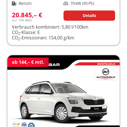
Kraftstoff
Benzin
Leistung
70 kW (95 PS)
20.845,– €
Details
incl. 19% MwSt.
Verbrauch kombiniert:
5,80 l/100km
CO
-Klasse:
E
2
CO
-Emissionen:
154,00 g/km
2
ab 144,– € mtl.