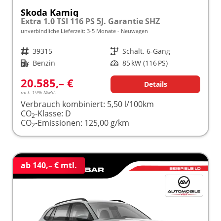
Skoda Kamiq
Extra 1.0 TSI 116 PS 5J. Garantie SHZ
unverbindliche Lieferzeit: 3-5 Monate
Neuwagen
Fahrzeugnr.
39315
Getriebe
Schalt. 6-Gang
Kraftstoff
Benzin
Leistung
85 kW (116 PS)
20.585,– €
Details
incl. 19% MwSt.
Verbrauch kombiniert:
5,50 l/100km
CO
-Klasse:
D
2
CO
-Emissionen:
125,00 g/km
2
ab 140,– € mtl.