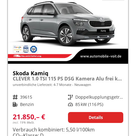
Skoda Kamiq
CLEVER 1.0 TSI 115 PS DSG Kamera Alu frei konfigurierbar!
unverbindliche Lieferzeit: 4-7 Monate
Neuwagen
Fahrzeugnr.
39615
Getriebe
Doppelkupplungsgetriebe (DSG)
Kraftstoff
Benzin
Leistung
85 kW (116 PS)
21.850,– €
Details
incl. 19% MwSt.
Verbrauch kombiniert:
5,50 l/100km
CO
-Klasse:
D