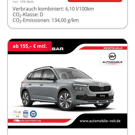
incl. 19% MwSt.
Verbrauch kombiniert:
6,10 l/100km
CO
-Klasse:
D
2
CO
-Emissionen:
134,00 g/km
2
ab 155,– € mtl.