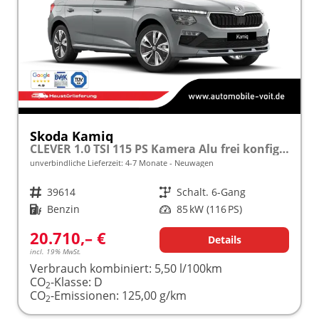
Skoda Kamiq
CLEVER 1.0 TSI 115 PS Kamera Alu frei konfigurierbar!
unverbindliche Lieferzeit: 4-7 Monate
Neuwagen
Fahrzeugnr.
39614
Getriebe
Schalt. 6-Gang
Kraftstoff
Benzin
Leistung
85 kW (116 PS)
20.710,– €
Details
incl. 19% MwSt.
Verbrauch kombiniert:
5,50 l/100km
CO
-Klasse:
D
2
CO
-Emissionen:
125,00 g/km
2