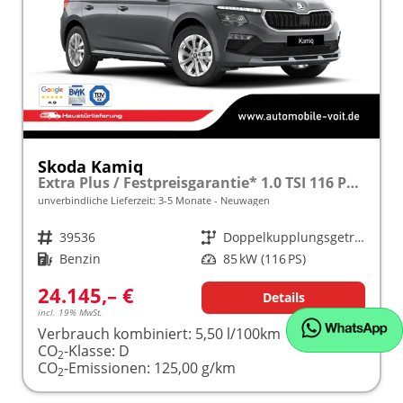
Skoda Kamiq
Extra Plus / Festpreisgarantie* 1.0 TSI 116 PS DSG frei konfigurierbar!
unverbindliche Lieferzeit: 3-5 Monate
Neuwagen
Fahrzeugnr.
39536
Getriebe
Doppelkupplungsgetriebe (DSG)
Kraftstoff
Benzin
Leistung
85 kW (116 PS)
24.145,– €
Details
incl. 19% MwSt.
Verbrauch kombiniert:
5,50 l/100km
CO
-Klasse:
D
2
CO
-Emissionen:
125,00 g/km
2