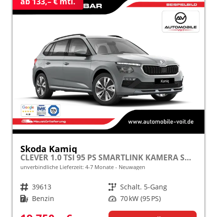
ab 133,– € mtl.
Skoda Kamiq
CLEVER 1.0 TSI 95 PS SMARTLINK KAMERA SHZ ALU PDC LED TEMPOMAT frei konfigurierbar!
unverbindliche Lieferzeit: 4-7 Monate
Neuwagen
Fahrzeugnr.
39613
Getriebe
Schalt. 5-Gang
Kraftstoff
Benzin
Leistung
70 kW (95 PS)