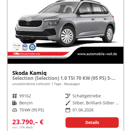
Skoda Kamiq
Selection (Selection) 1.0 TSI 70 KW (95 PS) 5-Gang Schaltgetriebe
unverbindliche Lieferzeit:
7 Tage
Neuwagen
Fahrzeugnr.
99162
Getriebe
Schaltgetriebe
Kraftstoff
Benzin
Außenfarbe
Silber, Brilliant-Silber Metallic (8E)
Leistung
70 kW (95 PS)
01.06.2026
23.790,– €
Details
incl. 19% MwSt.