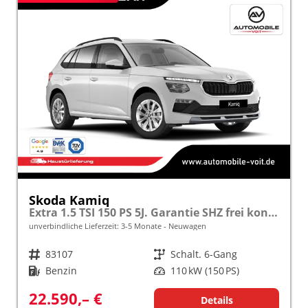
Skoda Kamiq
Extra 1.5 TSI 150 PS 5J. Garantie SHZ frei konfigurierbar!
unverbindliche Lieferzeit: 3-5 Monate
Neuwagen
Fahrzeugnr.
83107
Getriebe
Schalt. 6-Gang
Kraftstoff
Benzin
Leistung
110 kW (150 PS)
22.590,– €
Details