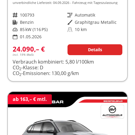
unverbindliche Lieferzeit:
04.09.2026
Fahrzeug mit Tageszulassung
Fahrzeugnr.
100793
Getriebe
Automatik
Kraftstoff
Benzin
Außenfarbe
Graphitgrau Metallic
Leistung
85 kW (116 PS)
Kilometerstand
10 km
01.05.2026
24.090,– €
Details
incl. 19% MwSt.
Verbrauch kombiniert:
5,80 l/100km
CO
-Klasse:
D
2
CO
-Emissionen:
130,00 g/km
2
ab 163,– € mtl.