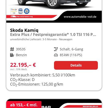
Skoda Kamiq
Extra Plus / Festpreisgarantie* 1.0 TSI 116 PS frei konfigurierbar!
unverbindliche Lieferzeit: 3-5 Monate
Neuwagen
Fahrzeugnr.
39535
Getriebe
Schalt. 6-Gang
Kraftstoff
Benzin
Leistung
85 kW (116 PS)
22.195,– €
Details
incl. 19% MwSt.
Verbrauch kombiniert:
5,50 l/100km
CO
-Klasse:
D
2
CO
-Emissionen:
125,00 g/km
2
ab 153,– € mtl.