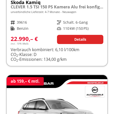
Skoda Kamiq
CLEVER 1.5 TSI 150 PS Kamera Alu frei konfigurierbar!
unverbindliche Lieferzeit: 4-7 Monate
Neuwagen
Fahrzeugnr.
39616
Getriebe
Schalt. 6-Gang
Kraftstoff
Benzin
Leistung
110 kW (150 PS)
22.990,– €
Details
incl. 19% MwSt.
Verbrauch kombiniert:
6,10 l/100km
CO
-Klasse:
D
2
CO
-Emissionen:
134,00 g/km
2
ab 159,– € mtl.