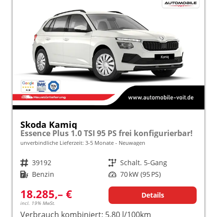
Skoda Kamiq
Essence Plus 1.0 TSI 95 PS frei konfigurierbar!
unverbindliche Lieferzeit: 3-5 Monate
Neuwagen
Fahrzeugnr.
39192
Getriebe
Schalt. 5-Gang
Kraftstoff
Benzin
Leistung
70 kW (95 PS)
18.285,– €
Details
incl. 19% MwSt.
Verbrauch kombiniert:
5,80 l/100km