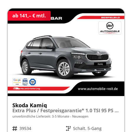
ab 141,– € mtl.
Skoda Kamiq
Extra Plus / Festpreisgarantie* 1.0 TSI 95 PS inkl. 5 J. Garantie frei konfigurierbar!
unverbindliche Lieferzeit: 3-5 Monate
Neuwagen
Fahrzeugnr.
39534
Getriebe
Schalt. 5-Gang