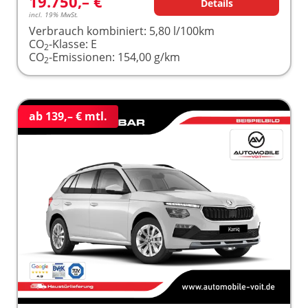
19.750,– €
Details
incl. 19% MwSt.
Verbrauch kombiniert:
5,80 l/100km
CO
-Klasse:
E
2
CO
-Emissionen:
154,00 g/km
2
ab 139,– € mtl.