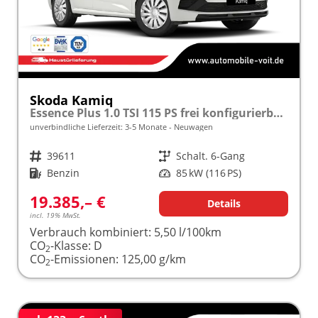
Skoda Kamiq
Essence Plus 1.0 TSI 115 PS frei konfigurierbar!
unverbindliche Lieferzeit: 3-5 Monate
Neuwagen
Fahrzeugnr.
39611
Getriebe
Schalt. 6-Gang
Kraftstoff
Benzin
Leistung
85 kW (116 PS)
19.385,– €
Details
incl. 19% MwSt.
Verbrauch kombiniert:
5,50 l/100km
CO
-Klasse:
D
2
CO
-Emissionen:
125,00 g/km
2