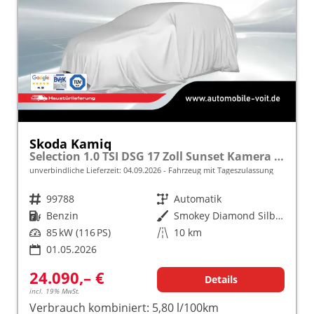
Skoda Kamiq
Selection 1.0 TSI DSG 17 Zoll Sunset Kamera PDC v+h
unverbindliche Lieferzeit:
04.09.2026
Fahrzeug mit Tageszulassung
Fahrzeugnr.
99788
Getriebe
Automatik
Kraftstoff
Benzin
Außenfarbe
Smokey Diamond Silber Metallic
Leistung
85 kW (116 PS)
Kilometerstand
10 km
01.05.2026
24.090,– €
Details
incl. 19% MwSt.
Verbrauch kombiniert:
5,80 l/100km