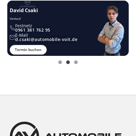
David Csaki
T
Verkauf
Ver
Festnetz
0961 381 762 95
E-Mail
d.csaki@automobile-voit.de
Termin buchen