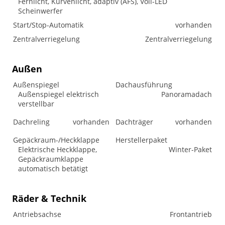
Fernlicht, Kurvenlicht, adaptiv (AFS), Voll-LED
Scheinwerfer
Start/Stop-Automatik
vorhanden
Zentralverriegelung
Zentralverriegelung
Außen
Außenspiegel
Dachausführung
Außenspiegel elektrisch
Panoramadach
verstellbar
Dachreling
vorhanden
Dachträger
vorhanden
Gepäckraum-/Heckklappe
Herstellerpaket
Elektrische Heckklappe,
Winter-Paket
Gepäckraumklappe
automatisch betätigt
Räder & Technik
Antriebsachse
Frontantrieb