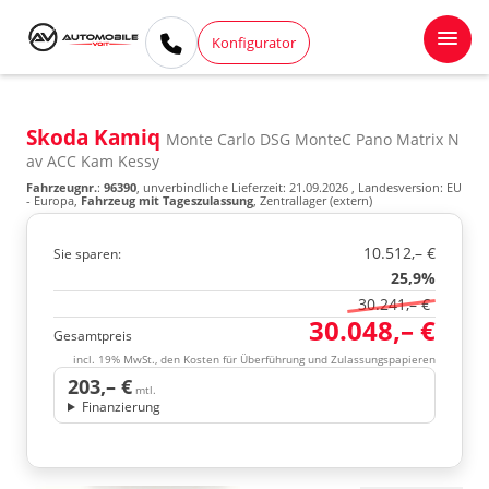
Konfigurator
Skoda Kamiq
Monte Carlo DSG MonteC Pano Matrix N
av ACC Kam Kessy
Fahrzeugnr.
:
96390
, unverbindliche Lieferzeit:
21.09.2026
, Landesversion: EU
- Europa,
Fahrzeug mit Tageszulassung
, Zentrallager (extern)
10.512,– €
Sie sparen:
25,9%
30.241,– €
30.048,– €
Gesamtpreis
incl. 19% MwSt., den Kosten für Überführung und Zulassungspapieren
203,– €
mtl.
Finanzierung