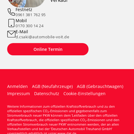
Verkauf
Festnetz
0961 381 762 95
Mobil
0170 300 14 24
E-Mail
d.csaki@automobile-voit.de
Online Termin
Anmelden
AGB (Neufahrzeuge)
AGB (Gebrauchtwagen)
Impressum
Datenschutz
Cookie-Einstellungen
Weitere Informationen zum offiziellen Kraftstoffverbrauch und zu den
offiziellen spezifischen CO
-Emissionen und gegebenenfalls zum
2
Stromverbrauch neuer PKW können dem 'Leitfaden über den offiziellen
Kraftstoffverbrauch, die offiziellen spezifischen CO
-Emissionen und den
2
offiziellen Stromverbrauch neuer PKW' entnommen werden, der an allen
Verkaufsstellen und bei der 'Deutschen Automobil Treuhand GmbH'
unentgeltlich erhältlich ist unter www.dat.de.