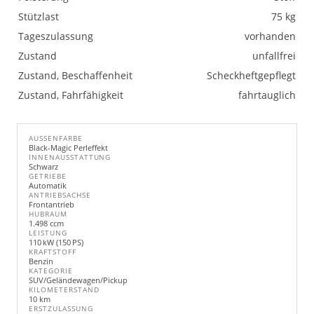
Stützlast
75 kg
Tageszulassung
vorhanden
Zustand
unfallfrei
Zustand, Beschaffenheit
Scheckheftgepflegt
Zustand, Fahrfähigkeit
fahrtauglich
AUSSENFARBE
Black-Magic Perleffekt
INNENAUSSTATTUNG
Schwarz
GETRIEBE
Automatik
ANTRIEBSACHSE
Frontantrieb
HUBRAUM
1.498 ccm
LEISTUNG
110 kW (150 PS)
KRAFTSTOFF
Benzin
KATEGORIE
SUV/Geländewagen/Pickup
KILOMETERSTAND
10 km
ERSTZULASSUNG