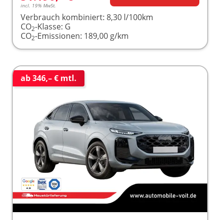
incl. 19% MwSt.
Verbrauch kombiniert:
8,30 l/100km
CO
-Klasse:
G
2
CO
-Emissionen:
189,00 g/km
2
ab 346,– € mtl.