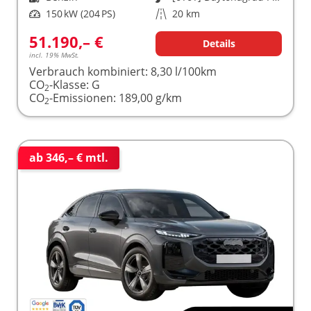
Leistung
150 kW (204 PS)
Kilometerstand
20 km
51.190,– €
Details
incl. 19% MwSt.
Verbrauch kombiniert:
8,30 l/100km
CO
-Klasse:
G
2
CO
-Emissionen:
189,00 g/km
2
ab 346,– € mtl.