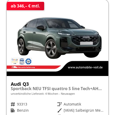
ab 346,– € mtl.
Audi Q3
Sportback NEU TFSI quattro S line Tech+AHK+Alu19+LEDplus+KlimaPlus+ExtSchwarz
unverbindliche Lieferzeit:
4 Wochen
Neuwagen
Fahrzeugnr.
93313
Getriebe
Automatik
Kraftstoff
Benzin
Außenfarbe
[V6V6] Salbeigrün Metallic