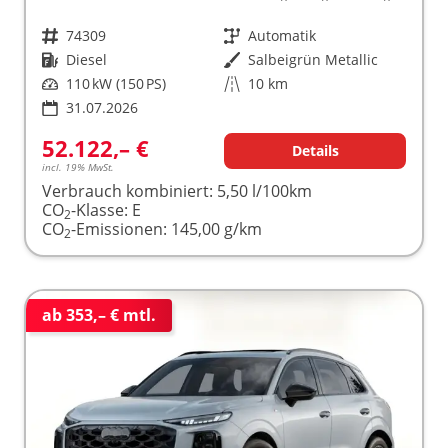
Fahrzeugnr.
74309
Getriebe
Automatik
Kraftstoff
Diesel
Außenfarbe
Salbeigrün Metallic
Leistung
110 kW (150 PS)
Kilometerstand
10 km
31.07.2026
52.122,– €
Details
incl. 19% MwSt.
Verbrauch kombiniert:
5,50 l/100km
CO
-Klasse:
E
2
CO
-Emissionen:
145,00 g/km
2
ab 353,– € mtl.