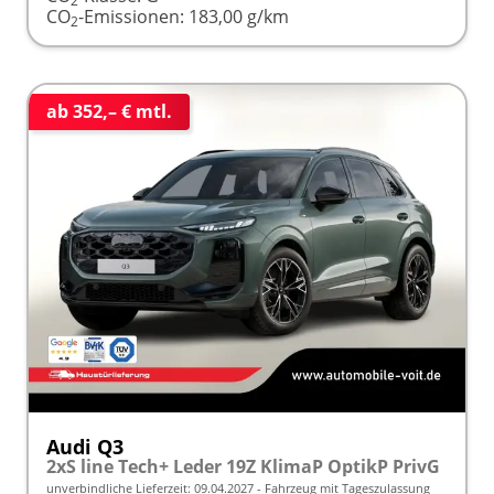
2
CO
-Emissionen:
183,00 g/km
2
ab 352,– € mtl.
Audi Q3
2xS line Tech+ Leder 19Z KlimaP OptikP PrivG
unverbindliche Lieferzeit:
09.04.2027
Fahrzeug mit Tageszulassung