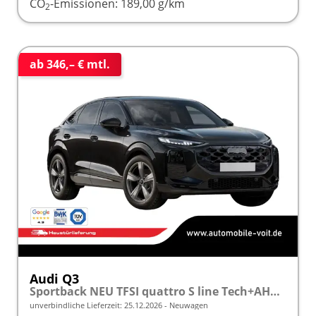
CO
-Emissionen:
189,00 g/km
2
ab 346,– € mtl.
Audi Q3
Sportback NEU TFSI quattro S line Tech+AHK+Alu19+LEDplus+KlimaPlus+ExtSchwarz
unverbindliche Lieferzeit:
25.12.2026
Neuwagen