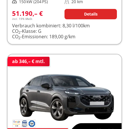
Leistung
150 kW (204 PS)
Kilometerstand
20 km
51.190,– €
Details
incl. 19% MwSt.
Verbrauch kombiniert:
8,30 l/100km
CO
-Klasse:
G
2
CO
-Emissionen:
189,00 g/km
2
ab 346,– € mtl.