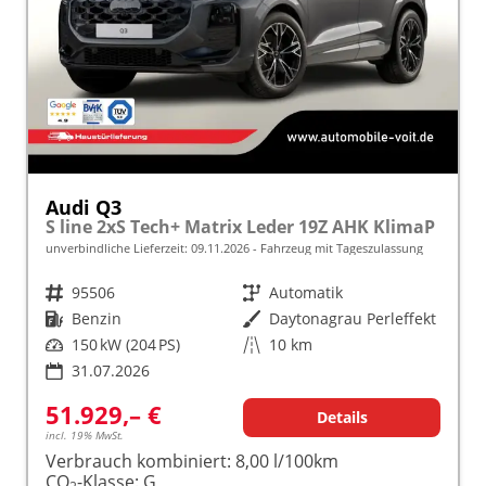
Audi Q3
S line 2xS Tech+ Matrix Leder 19Z AHK KlimaP
unverbindliche Lieferzeit:
09.11.2026
Fahrzeug mit Tageszulassung
Fahrzeugnr.
95506
Getriebe
Automatik
Kraftstoff
Benzin
Außenfarbe
Daytonagrau Perleffekt
Leistung
150 kW (204 PS)
Kilometerstand
10 km
31.07.2026
51.929,– €
Details
incl. 19% MwSt.
Verbrauch kombiniert:
8,00 l/100km
CO
-Klasse:
G