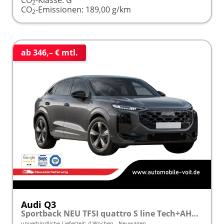
2
CO
-Emissionen:
189,00 g/km
2
ab 346,– € mtl.
Audi Q3
Sportback NEU TFSI quattro S line Tech+AHK+Alu19+LEDplus+KlimaPlus+ExtSchwarz
unverbindliche Lieferzeit:
4 Wochen
Neuwagen