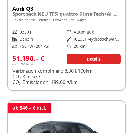
Audi Q3
Sportback NEU TFSI quattro S line Tech+AHK+Alu19+LEDplus+KlimaPlus+ExtSchwarz
unverbindliche Lieferzeit:
4 Wochen
Neuwagen
Fahrzeugnr.
93301
Getriebe
Automatik
Kraftstoff
Benzin
Außenfarbe
[0E0E] Mythosschwarz Metallic
Leistung
150 kW (204 PS)
Kilometerstand
20 km
51.190,– €
Details
incl. 19% MwSt.
Verbrauch kombiniert:
8,30 l/100km
CO
-Klasse:
G
2
CO
-Emissionen:
189,00 g/km
2
ab 346,– € mtl.