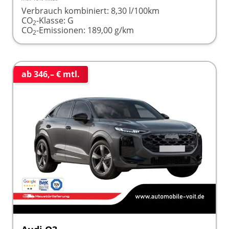
Verbrauch kombiniert:
8,30 l/100km
CO
-Klasse:
G
2
CO
-Emissionen:
189,00 g/km
2
ab 346,– € mtl.