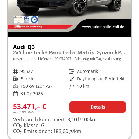
Audi Q3
2xS line Tech+ Pano Leder Matrix DynamikP 19Z
unverbindliche Lieferzeit:
10.03.2027
Fahrzeug mit Tageszulassung
Fahrzeugnr.
95527
Getriebe
Automatik
Kraftstoff
Benzin
Außenfarbe
Daytonagrau Perleffekt
Leistung
150 kW (204 PS)
Kilometerstand
10 km
31.07.2026
53.471,– €
Details
incl. 19% MwSt.
Verbrauch kombiniert:
8,10 l/100km
CO
-Klasse:
G
2
CO
-Emissionen:
183,00 g/km
2