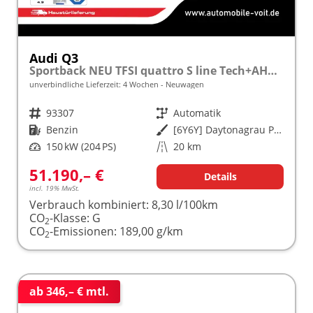
Audi Q3
Sportback NEU TFSI quattro S line Tech+AHK+Alu19+LEDplus+KlimaPlus+ExtSchwarz
unverbindliche Lieferzeit:
4 Wochen
Neuwagen
Fahrzeugnr.
93307
Getriebe
Automatik
Kraftstoff
Benzin
Außenfarbe
[6Y6Y] Daytonagrau Perleffekt
Leistung
150 kW (204 PS)
Kilometerstand
20 km
51.190,– €
Details
incl. 19% MwSt.
Verbrauch kombiniert:
8,30 l/100km
CO
-Klasse:
G
2
CO
-Emissionen:
189,00 g/km
2
ab 346,– € mtl.