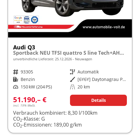
Audi Q3
Sportback NEU TFSI quattro S line Tech+AHK+Alu19+LEDplus+KlimaPlus+ExtSchwarz
unverbindliche Lieferzeit:
25.12.2026
Neuwagen
Fahrzeugnr.
93305
Getriebe
Automatik
Kraftstoff
Benzin
Außenfarbe
[6Y6Y] Daytonagrau Perleffekt
Leistung
150 kW (204 PS)
Kilometerstand
20 km
51.190,– €
Details
incl. 19% MwSt.
Verbrauch kombiniert:
8,30 l/100km
CO
-Klasse:
G
2
CO
-Emissionen:
189,00 g/km
2