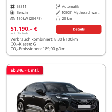
Fahrzeugnr.
93311
Getriebe
Automatik
Kraftstoff
Benzin
Außenfarbe
[0E0E] Mythosschwarz Metallic
Leistung
150 kW (204 PS)
Kilometerstand
20 km
51.190,– €
Details
incl. 19% MwSt.
Verbrauch kombiniert:
8,30 l/100km
CO
-Klasse:
G
2
CO
-Emissionen:
189,00 g/km
2
ab 346,– € mtl.