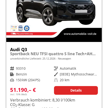
Audi Q3
Sportback NEU TFSI quattro S line Tech+AHK+Alu19+LEDplus+KlimaPlus+ExtSchwarz
unverbindliche Lieferzeit:
25.12.2026
Neuwagen
Fahrzeugnr.
93310
Getriebe
Automatik
Kraftstoff
Benzin
Außenfarbe
[0E0E] Mythosschwarz Metallic
Leistung
150 kW (204 PS)
Kilometerstand
20 km
51.190,– €
Details
incl. 19% MwSt.
Verbrauch kombiniert:
8,30 l/100km
CO
-Klasse:
G
2