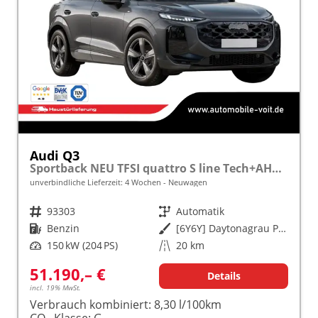
Audi Q3
Sportback NEU TFSI quattro S line Tech+AHK+Alu19+LEDplus+KlimaPlus+ExtSchwarz
unverbindliche Lieferzeit:
4 Wochen
Neuwagen
Fahrzeugnr.
93303
Getriebe
Automatik
Kraftstoff
Benzin
Außenfarbe
[6Y6Y] Daytonagrau Perleffekt
Leistung
150 kW (204 PS)
Kilometerstand
20 km
51.190,– €
Details
incl. 19% MwSt.
Verbrauch kombiniert:
8,30 l/100km
CO
-Klasse:
G