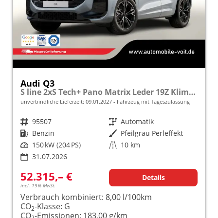
Audi Q3
S line 2xS Tech+ Pano Matrix Leder 19Z KlimaP
unverbindliche Lieferzeit:
09.01.2027
Fahrzeug mit Tageszulassung
Fahrzeugnr.
95507
Getriebe
Automatik
Kraftstoff
Benzin
Außenfarbe
Pfeilgrau Perleffekt
Leistung
150 kW (204 PS)
Kilometerstand
10 km
31.07.2026
52.315,– €
Details
incl. 19% MwSt.
Verbrauch kombiniert:
8,00 l/100km
CO
-Klasse:
G
2
CO
-Emissionen:
183,00 g/km
2