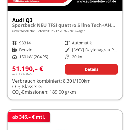
Audi Q3
Sportback NEU TFSI quattro S line Tech+AHK+Alu19+LEDplus+KlimaPlus+ExtSchwarz
unverbindliche Lieferzeit:
25.12.2026
Neuwagen
Fahrzeugnr.
93314
Getriebe
Automatik
Kraftstoff
Benzin
Außenfarbe
[6Y6Y] Daytonagrau Perleffekt
Leistung
150 kW (204 PS)
Kilometerstand
20 km
51.190,– €
Details
incl. 19% MwSt.
Verbrauch kombiniert:
8,30 l/100km
CO
-Klasse:
G
2
CO
-Emissionen:
189,00 g/km
2
ab 346,– € mtl.