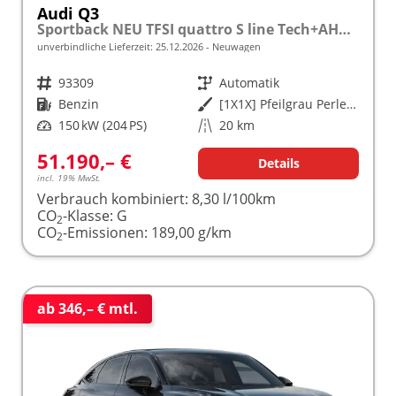
Audi Q3
Sportback NEU TFSI quattro S line Tech+AHK+Alu19+LEDplus+KlimaPlus+ExtSchwarz
unverbindliche Lieferzeit:
25.12.2026
Neuwagen
Fahrzeugnr.
93309
Getriebe
Automatik
Kraftstoff
Benzin
Außenfarbe
[1X1X] Pfeilgrau Perleffekt
Leistung
150 kW (204 PS)
Kilometerstand
20 km
51.190,– €
Details
incl. 19% MwSt.
Verbrauch kombiniert:
8,30 l/100km
CO
-Klasse:
G
2
CO
-Emissionen:
189,00 g/km
2
ab 346,– € mtl.