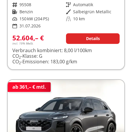
Fahrzeugnr.
95508
Getriebe
Automatik
Kraftstoff
Benzin
Außenfarbe
Salbeigrün Metallic
Leistung
150 kW (204 PS)
Kilometerstand
10 km
31.07.2026
52.604,– €
Details
incl. 19% MwSt.
Verbrauch kombiniert:
8,00 l/100km
CO
-Klasse:
G
2
CO
-Emissionen:
183,00 g/km
2
ab 361,– € mtl.