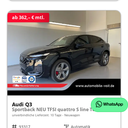
ab 362,– € mtl.
Audi Q3
Sportback NEU TFSI quattro S line TechPro+Matrix+AHK+Alu19+KlimaPlus+ExtSchwarz+DCC
unverbindliche Lieferzeit:
10 Tage
Neuwagen
Fahrzeugnr.
93317
Getriebe
Automatik