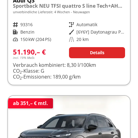
Audi Q3
Sportback NEU TFSI quattro S line Tech+AHK+Alu19+LEDplus+KlimaPlus+ExtSchwarz
unverbindliche Lieferzeit:
4 Wochen
Neuwagen
Fahrzeugnr.
93316
Getriebe
Automatik
Kraftstoff
Benzin
Außenfarbe
[6Y6Y] Daytonagrau Perleffekt
Leistung
150 kW (204 PS)
Kilometerstand
20 km
51.190,– €
Details
incl. 19% MwSt.
Verbrauch kombiniert:
8,30 l/100km
CO
-Klasse:
G
2
CO
-Emissionen:
189,00 g/km
2
ab 351,– € mtl.