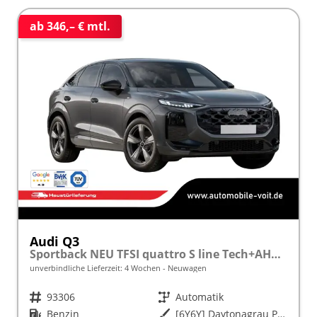
ab 346,– € mtl.
Audi Q3
Sportback NEU TFSI quattro S line Tech+AHK+Alu19+LEDplus+KlimaPlus+ExtSchwarz
unverbindliche Lieferzeit:
4 Wochen
Neuwagen
Fahrzeugnr.
93306
Getriebe
Automatik
Kraftstoff
Benzin
Außenfarbe
[6Y6Y] Daytonagrau Perleffekt