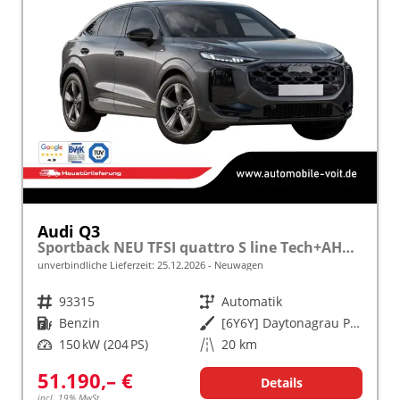
Audi Q3
Sportback NEU TFSI quattro S line Tech+AHK+Alu19+LEDplus+KlimaPlus+ExtSchwarz
unverbindliche Lieferzeit:
25.12.2026
Neuwagen
Fahrzeugnr.
93315
Getriebe
Automatik
Kraftstoff
Benzin
Außenfarbe
[6Y6Y] Daytonagrau Perleffekt
Leistung
150 kW (204 PS)
Kilometerstand
20 km
51.190,– €
Details
incl. 19% MwSt.