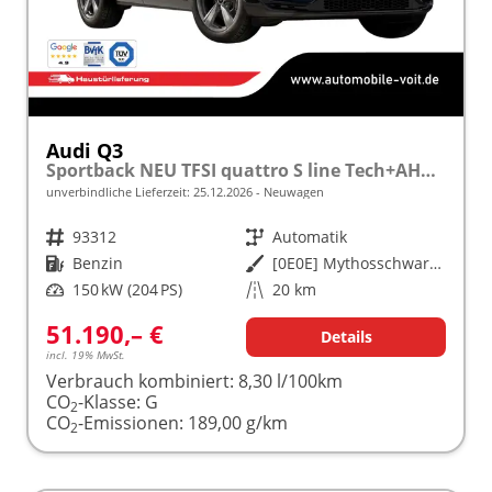
Audi Q3
Sportback NEU TFSI quattro S line Tech+AHK+Alu19+LEDplus+KlimaPlus+ExtSchwarz
unverbindliche Lieferzeit:
25.12.2026
Neuwagen
Fahrzeugnr.
93312
Getriebe
Automatik
Kraftstoff
Benzin
Außenfarbe
[0E0E] Mythosschwarz Metallic
Leistung
150 kW (204 PS)
Kilometerstand
20 km
51.190,– €
Details
incl. 19% MwSt.
Verbrauch kombiniert:
8,30 l/100km
CO
-Klasse:
G
2
CO
-Emissionen:
189,00 g/km
2