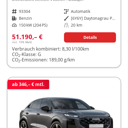
Fahrzeugnr.
93304
Getriebe
Automatik
Kraftstoff
Benzin
Außenfarbe
[6Y6Y] Daytonagrau Perleffekt
Leistung
150 kW (204 PS)
Kilometerstand
20 km
51.190,– €
Details
incl. 19% MwSt.
Verbrauch kombiniert:
8,30 l/100km
CO
-Klasse:
G
2
CO
-Emissionen:
189,00 g/km
2
ab 346,– € mtl.