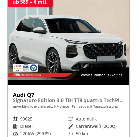
ab 589,– € mtl.
Audi Q7
Signature Edition 3.0 TDI TT8 quattro TechPlus*22"LM*Android Auto*Navi*Matrix
unverbindliche Lieferzeit:
6 Monate
Fahrzeug mit Tageszulassung
Fahrzeugnr.
99025
Getriebe
Automatik
Kraftstoff
Diesel
Außenfarbe
Carraraweiß (0Q0Q)
Leistung
220 kW (299 PS)
Kilometerstand
50 km