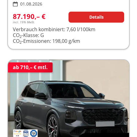
01.08.2026
87.190,– €
Details
incl. 19% MwSt.
Verbrauch kombiniert:
7,60 l/100km
CO
-Klasse:
G
2
CO
-Emissionen:
198,00 g/km
2
ab 710,– € mtl.