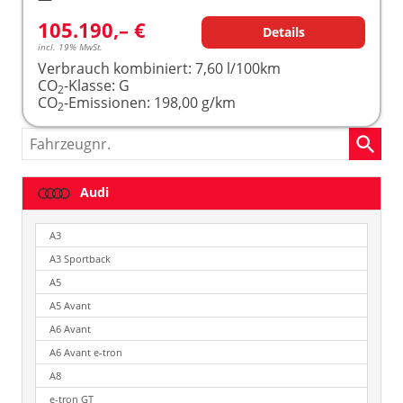
105.190,– €
Details
incl. 19% MwSt.
Verbrauch kombiniert:
7,60 l/100km
CO
-Klasse:
G
2
CO
-Emissionen:
198,00 g/km
2
Fahrzeugnr.
Audi
A3
A3 Sportback
A5
A5 Avant
A6 Avant
A6 Avant e-tron
A8
e-tron GT