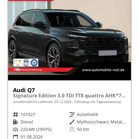
Audi Q7
Signature Edition 3.0 TDI TT8 quattro AHK*7Sitzer*Pano*Standheizung*TechPro*22"LM*HeadUp
unverbindliche Lieferzeit:
07.12.2026
Fahrzeug mit Tageszulassung
Fahrzeugnr.
101027
Getriebe
Automatik
Kraftstoff
Diesel
Außenfarbe
Mythosschwarz Metallic (0E0E)
Leistung
220 kW (299 PS)
Kilometerstand
50 km
01.08.2026