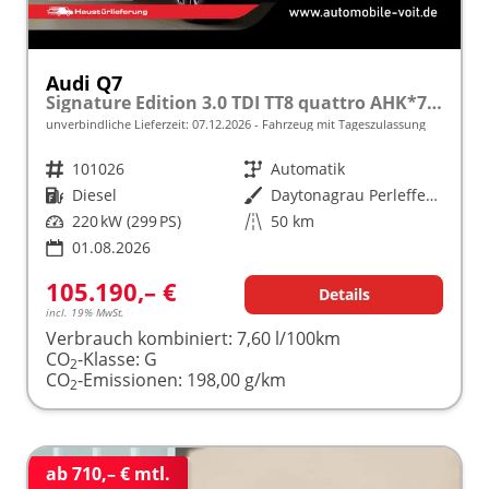
Audi Q7
Signature Edition 3.0 TDI TT8 quattro AHK*7Sitzer*Pano*Standheizung*TechPro*22"LM*HeadUp
unverbindliche Lieferzeit:
07.12.2026
Fahrzeug mit Tageszulassung
Fahrzeugnr.
101026
Getriebe
Automatik
Kraftstoff
Diesel
Außenfarbe
Daytonagrau Perleffekt (6Y6Y)
Leistung
220 kW (299 PS)
Kilometerstand
50 km
01.08.2026
105.190,– €
Details
incl. 19% MwSt.
Verbrauch kombiniert:
7,60 l/100km
CO
-Klasse:
G
2
CO
-Emissionen:
198,00 g/km
2
ab 710,– € mtl.