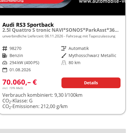
Audi RS3 Sportback
2.5l Quattro S tronic NAVI*SONOS*ParkAsst*360°*Matrix*AsstPak*Keyless*
unverbindliche Lieferzeit:
06.11.2026
Fahrzeug mit Tageszulassung
Fahrzeugnr.
98270
Getriebe
Automatik
Kraftstoff
Benzin
Außenfarbe
Mythosschwarz Metallic
Leistung
294 kW (400 PS)
Kilometerstand
80 km
01.08.2026
70.060,– €
Details
incl. 19% MwSt.
Verbrauch kombiniert:
9,30 l/100km
CO
-Klasse:
G
2
CO
-Emissionen:
212,00 g/km
2