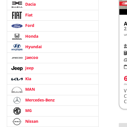
Dacia
Fiat
A
Ford
u
Honda
Fah
Hyundai
K
Jaecoo
Le
Jeep
Kia
in
MAN
V
Mercedes-Benz
MG
Nissan