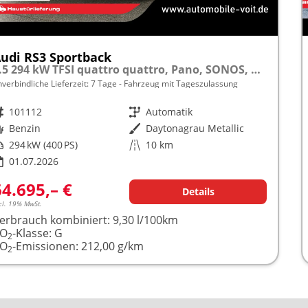
udi RS3 Sportback
2.5 294 kW TFSI quattro quattro, Pano, SONOS, Matrix, Sportabgas, Side, 5 J.-Garantie
nverbindliche Lieferzeit:
7 Tage
Fahrzeug mit Tageszulassung
rzeugnr.
101112
Getriebe
Automatik
raftstoff
Benzin
Außenfarbe
Daytonagrau Metallic
istung
294 kW (400 PS)
Kilometerstand
10 km
01.07.2026
64.695,– €
Details
cl. 19% MwSt.
erbrauch kombiniert:
9,30 l/100km
CO
-Klasse:
G
2
CO
-Emissionen:
212,00 g/km
2