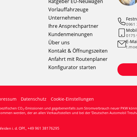
Ratgeber EU-Neuwagen
Vorlauffahrzeuge
Unternehmen
Festn
0961 
Ihre Ansprechpartner
Mobi
Kundenmeinungen
0175 
E-Mai
Über uns
t.moe
Kontakt & Öffnungszeiten
Anfahrt mit Routenplaner
Konfigurator starten
pressum
Datenschutz
Cookie-Einstellungen
spezifischen CO
-Emissionen und gegebenenfalls zum Stromverbrauch neuer PKW können de
2
ommen werden, der an allen Verkaufsstellen und bei der 'Deutschen Automobil Treuha
eiden i. d. OPf.,
+49 961 38176295