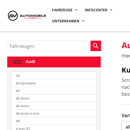
FAHRZEUGE
INFOCENTER
UNTERNEHMEN
A
Fahrzeugnr.
Hie
Audi
Ku
A3
Scr
A3 Sportback
na
A5
bes
A5 Avant
A6 Avant
A6 Avant e-tron
Ver
A8
e-tron GT