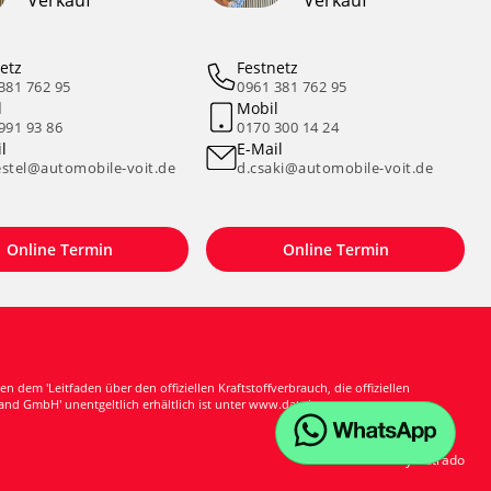
Verkauf
Verkauf
etz
Festnetz
381 762 95
0961 381 762 95
l
Mobil
991 93 86
0170 300 14 24
l
E-Mail
stel@automobile-voit.de
d.csaki@automobile-voit.de
Online Termin
Online Termin
m 'Leitfaden über den offiziellen Kraftstoffverbrauch, die offiziellen
nd GmbH' unentgeltlich erhältlich ist unter www.dat.de.
Powered by Autrado