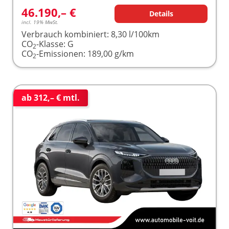
46.190,– €
Details
incl. 19% MwSt.
Verbrauch kombiniert:
8,30 l/100km
CO
-Klasse:
G
2
CO
-Emissionen:
189,00 g/km
2
ab 312,– € mtl.