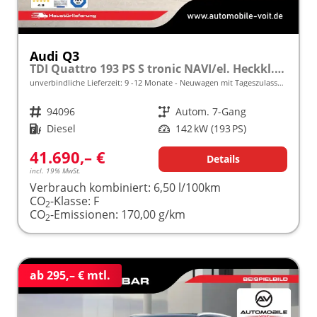
Audi Q3
TDI Quattro 193 PS S tronic NAVI/el. Heckkl./LED frei konfigurierbar!
unverbindliche Lieferzeit: 9 -12 Monate
Neuwagen mit Tageszulassung
Fahrzeugnr.
94096
Getriebe
Autom. 7-Gang
Kraftstoff
Diesel
Leistung
142 kW (193 PS)
41.690,– €
Details
incl. 19% MwSt.
Verbrauch kombiniert:
6,50 l/100km
CO
-Klasse:
F
2
CO
-Emissionen:
170,00 g/km
2
ab 295,– € mtl.