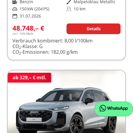
Kraftstoff
Benzin
Außenfarbe
Malpeloblau Metallic
Leistung
150 kW (204 PS)
Kilometerstand
10 km
31.07.2026
48.748,– €
Details
incl. 19% MwSt.
Verbrauch kombiniert:
8,00 l/100km
CO
-Klasse:
G
2
CO
-Emissionen:
182,00 g/km
2
ab 329,– € mtl.