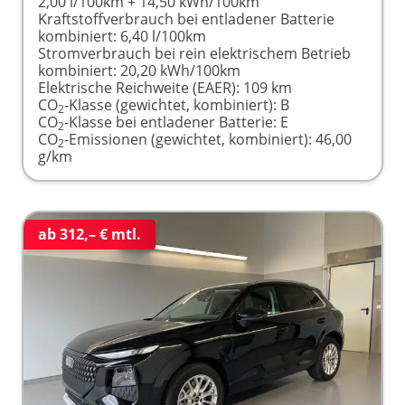
2,00 l/100km + 14,50 kWh/100km
Kraftstoffverbrauch bei entladener Batterie
kombiniert:
6,40 l/100km
Stromverbrauch bei rein elektrischem Betrieb
kombiniert:
20,20 kWh/100km
Elektrische Reichweite (EAER):
109 km
CO
-Klasse (gewichtet, kombiniert):
B
2
CO
-Klasse bei entladener Batterie:
E
2
CO
-Emissionen (gewichtet, kombiniert):
46,00
2
g/km
ab 312,– € mtl.