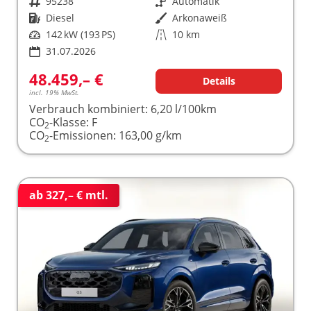
Fahrzeugnr.
95238
Getriebe
Automatik
Kraftstoff
Diesel
Außenfarbe
Arkonaweiß
Leistung
142 kW (193 PS)
Kilometerstand
10 km
31.07.2026
48.459,– €
Details
incl. 19% MwSt.
Verbrauch kombiniert:
6,20 l/100km
CO
-Klasse:
F
2
CO
-Emissionen:
163,00 g/km
2
ab 327,– € mtl.