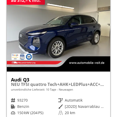
ab 312,– € mtl.
Audi Q3
NEU TFSI quattro Tech+AHK+LEDPlus+ACC+Kamera+Alu18+Volllack
unverbindliche Lieferzeit:
10 Tage
Neuwagen
Fahrzeugnr.
93270
Getriebe
Automatik
Kraftstoff
Benzin
Außenfarbe
[2D2D] Navarrablau Metallic
Leistung
150 kW (204 PS)
Kilometerstand
20 km