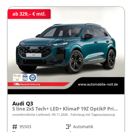
ab 329,– € mtl.
Audi Q3
S line 2xS Tech+ LED+ KlimaP 19Z OptikP PrivG
unverbindliche Lieferzeit:
09.11.2026
Fahrzeug mit Tageszulassung
Fahrzeugnr.
95503
Getriebe
Automatik