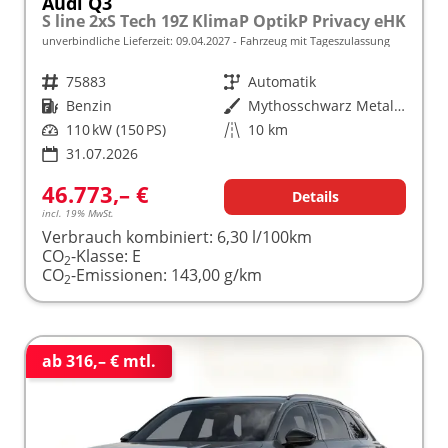
Audi Q3
S line 2xS Tech 19Z KlimaP OptikP Privacy eHK
unverbindliche Lieferzeit:
09.04.2027
Fahrzeug mit Tageszulassung
Fahrzeugnr.
75883
Getriebe
Automatik
Kraftstoff
Benzin
Außenfarbe
Mythosschwarz Metallic
Leistung
110 kW (150 PS)
Kilometerstand
10 km
31.07.2026
46.773,– €
Details
incl. 19% MwSt.
Verbrauch kombiniert:
6,30 l/100km
CO
-Klasse:
E
2
CO
-Emissionen:
143,00 g/km
2
ab 316,– € mtl.