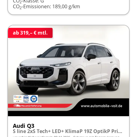
CO
-Klasse:
G
2
CO
-Emissionen:
189,00 g/km
2
ab 319,– € mtl.
Audi Q3
S line 2xS Tech+ LED+ KlimaP 19Z OptikP PrivG