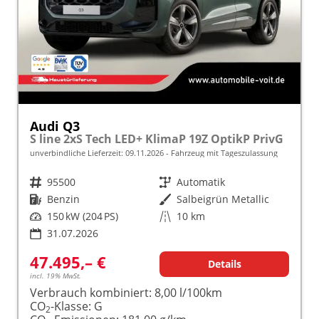
Audi Q3
S line 2xS Tech LED+ KlimaP 19Z OptikP PrivG
unverbindliche Lieferzeit:
09.11.2026
Fahrzeug mit Tageszulassung
Fahrzeugnr.
95500
Getriebe
Automatik
Kraftstoff
Benzin
Außenfarbe
Salbeigrün Metallic
Leistung
150 kW (204 PS)
Kilometerstand
10 km
31.07.2026
47.495,– €
Details
incl. 19% MwSt.
Verbrauch kombiniert:
8,00 l/100km
CO
-Klasse:
G
2