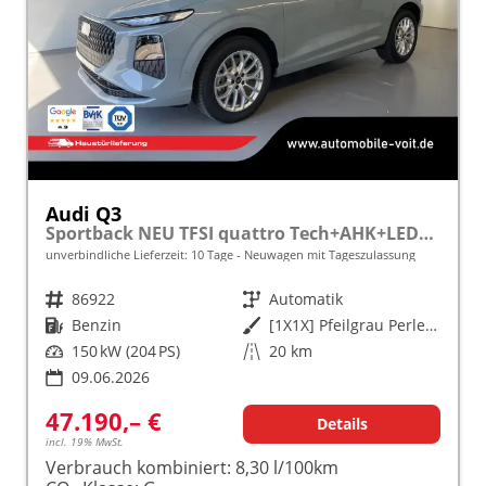
Audi Q3
Sportback NEU TFSI quattro Tech+AHK+LEDPlus+ACC+Kamera+Alu18+Volllack
unverbindliche Lieferzeit:
10 Tage
Neuwagen mit Tageszulassung
Fahrzeugnr.
86922
Getriebe
Automatik
Kraftstoff
Benzin
Außenfarbe
[1X1X] Pfeilgrau Perleffekt
Leistung
150 kW (204 PS)
Kilometerstand
20 km
09.06.2026
47.190,– €
Details
incl. 19% MwSt.
Verbrauch kombiniert:
8,30 l/100km