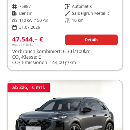
Fahrzeugnr.
75887
Getriebe
Automatik
Kraftstoff
Benzin
Außenfarbe
Salbeigrün Metallic
Leistung
110 kW (150 PS)
Kilometerstand
10 km
31.07.2026
47.544,– €
Details
incl. 19% MwSt.
Verbrauch kombiniert:
6,30 l/100km
CO
-Klasse:
E
2
CO
-Emissionen:
144,00 g/km
2
ab 326,– € mtl.