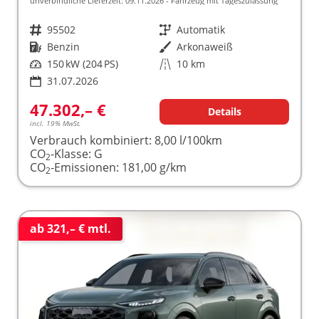
unverbindliche Lieferzeit:
09.11.2026
Fahrzeug mit Tageszulassung
Fahrzeugnr.
95502
Getriebe
Automatik
Kraftstoff
Benzin
Außenfarbe
Arkonaweiß
Leistung
150 kW (204 PS)
Kilometerstand
10 km
31.07.2026
47.302,– €
Details
incl. 19% MwSt.
Verbrauch kombiniert:
8,00 l/100km
CO
-Klasse:
G
2
CO
-Emissionen:
181,00 g/km
2
ab 321,– € mtl.