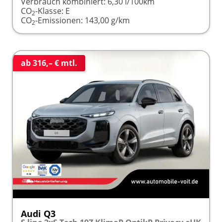
Verbrauch kombiniert:
6,30 l/100km
CO
-Klasse:
E
2
CO
-Emissionen:
143,00 g/km
2
ab 316,– € mtl.
Audi Q3