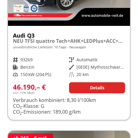
Audi Q3
NEU TFSI quattro Tech+AHK+LEDPlus+ACC+Kamera+Alu18+Volllack
unverbindliche Lieferzeit:
10 Tage
Neuwagen
Fahrzeugnr.
93269
Getriebe
Automatik
Kraftstoff
Benzin
Außenfarbe
[0E0E] Mythosschwarz Metallic
Leistung
150 kW (204 PS)
Kilometerstand
20 km
46.190,– €
Details
incl. 19% MwSt.
Verbrauch kombiniert:
8,30 l/100km
CO
-Klasse:
G
2
CO
-Emissionen:
189,00 g/km
2