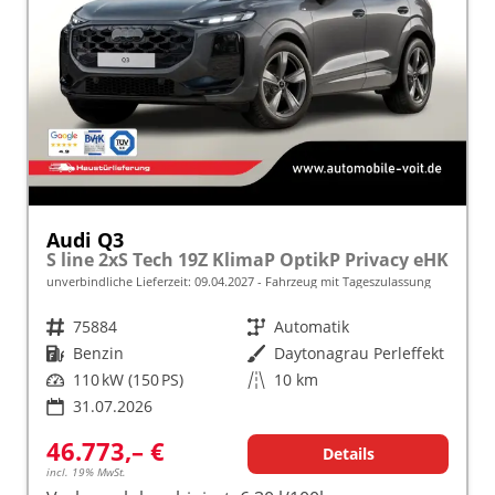
Audi Q3
S line 2xS Tech 19Z KlimaP OptikP Privacy eHK
unverbindliche Lieferzeit:
09.04.2027
Fahrzeug mit Tageszulassung
Fahrzeugnr.
75884
Getriebe
Automatik
Kraftstoff
Benzin
Außenfarbe
Daytonagrau Perleffekt
Leistung
110 kW (150 PS)
Kilometerstand
10 km
31.07.2026
46.773,– €
Details
incl. 19% MwSt.