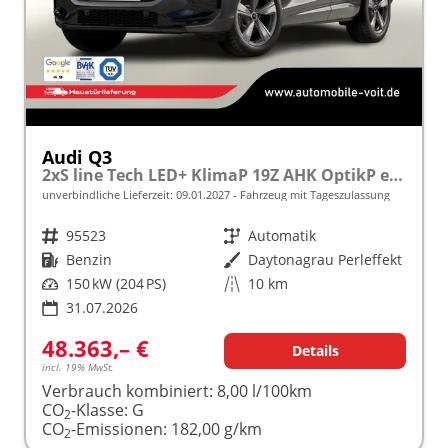
Audi Q3
2xS line Tech LED+ KlimaP 19Z AHK OptikP eHK
unverbindliche Lieferzeit:
09.01.2027
Fahrzeug mit Tageszulassung
Fahrzeugnr.
95523
Getriebe
Automatik
Kraftstoff
Benzin
Außenfarbe
Daytonagrau Perleffekt
Leistung
150 kW (204 PS)
Kilometerstand
10 km
31.07.2026
48.363,– €
Details
incl. 19% MwSt.
Verbrauch kombiniert:
8,00 l/100km
CO
-Klasse:
G
2
CO
-Emissionen:
182,00 g/km
2