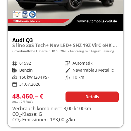
Audi Q3
S line 2xS Tech+ Nav LED+ SHZ 19Z VirC eHK ACC
unverbindliche Lieferzeit:
10.10.2026
Fahrzeug mit Tageszulassung
Fahrzeugnr.
61592
Getriebe
Automatik
Kraftstoff
Benzin
Außenfarbe
Navarrablau Metallic
Leistung
150 kW (204 PS)
Kilometerstand
10 km
31.07.2026
48.460,– €
Details
incl. 19% MwSt.
Verbrauch kombiniert:
8,00 l/100km
CO
-Klasse:
G
2
CO
-Emissionen:
183,00 g/km
2