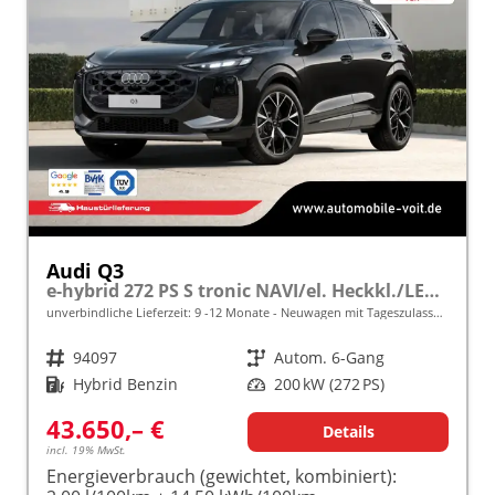
Audi Q3
e-hybrid 272 PS S tronic NAVI/el. Heckkl./LED frei konfigurierbar!
unverbindliche Lieferzeit: 9 -12 Monate
Neuwagen mit Tageszulassung
Fahrzeugnr.
94097
Getriebe
Autom. 6-Gang
Kraftstoff
Hybrid Benzin
Leistung
200 kW (272 PS)
43.650,– €
Details
incl. 19% MwSt.
Energieverbrauch (gewichtet, kombiniert):