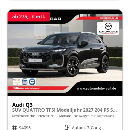
ab 275,– € mtl.
Audi Q3
SUV QUATTRO TFSI Modelljahr 2027 204 PS S-Tronic NAVI/el. Heckkl./LED frei konfigurierbar!
unverbindliche Lieferzeit: 9 -12 Monate
Neuwagen mit Tageszulassung
Fahrzeugnr.
94095
Getriebe
Autom. 7-Gang