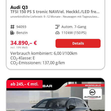
Audi Q3
TFSI 150 PS S tronic NAVI/el. Heckkl./LED frei konfigurierbar!
unverbindliche Lieferzeit: 9 -12 Monate
Neuwagen mit Tageszulassung
Fahrzeugnr.
94093
Getriebe
Autom. 7-Gang
Kraftstoff
Benzin
Leistung
110 kW (150 PS)
34.890,– €
Details
incl. 19% MwSt.
Verbrauch kombiniert:
6,00 l/100km
CO
-Klasse:
E
2
CO
-Emissionen:
137,00 g/km
2
ab 245,– € mtl.