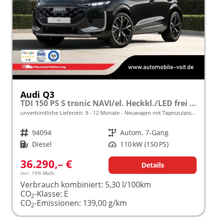
Audi Q3
TDI 150 PS S tronic NAVI/el. Heckkl./LED frei konfigurierbar!
unverbindliche Lieferzeit: 9 - 12 Monate
Neuwagen mit Tageszulassung
Fahrzeugnr.
94094
Getriebe
Autom. 7-Gang
Kraftstoff
Diesel
Leistung
110 kW (150 PS)
36.290,– €
Details
incl. 19% MwSt.
Verbrauch kombiniert:
5,30 l/100km
CO
-Klasse:
E
2
CO
-Emissionen:
139,00 g/km
2