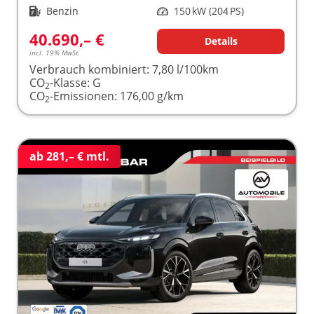
Kraftstoff
Benzin
Leistung
150 kW (204 PS)
40.690,– €
Details
incl. 19% MwSt.
Verbrauch kombiniert:
7,80 l/100km
CO
-Klasse:
G
2
CO
-Emissionen:
176,00 g/km
2
ab 281,– € mtl.