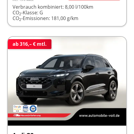
Verbrauch kombiniert:
8,00 l/100km
CO
-Klasse:
G
2
CO
-Emissionen:
181,00 g/km
2
ab 316,– € mtl.