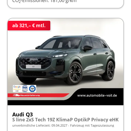
CO
-Emissionen:
181,00 g/km
2
ab 321,– € mtl.
Audi Q3
S line 2xS Tech 19Z KlimaP OptikP Privacy eHK
unverbindliche Lieferzeit:
09.04.2027
Fahrzeug mit Tageszulassung