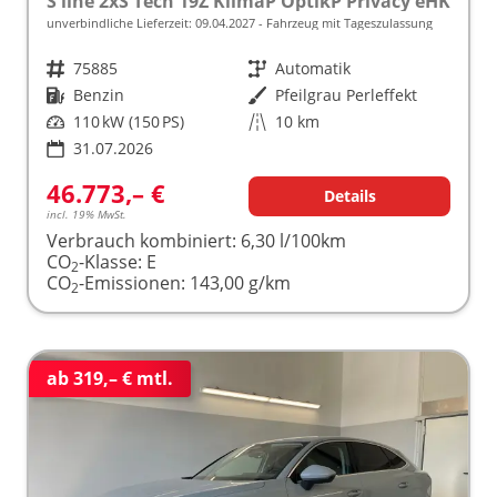
S line 2xS Tech 19Z KlimaP OptikP Privacy eHK
unverbindliche Lieferzeit:
09.04.2027
Fahrzeug mit Tageszulassung
Fahrzeugnr.
75885
Getriebe
Automatik
Kraftstoff
Benzin
Außenfarbe
Pfeilgrau Perleffekt
Leistung
110 kW (150 PS)
Kilometerstand
10 km
31.07.2026
46.773,– €
Details
incl. 19% MwSt.
Verbrauch kombiniert:
6,30 l/100km
CO
-Klasse:
E
2
CO
-Emissionen:
143,00 g/km
2
ab 319,– € mtl.