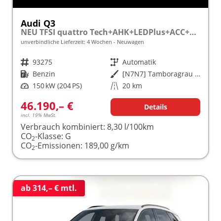
Audi Q3
NEU TFSI quattro Tech+AHK+LEDPlus+ACC+Kamera+Alu18+Volllack
unverbindliche Lieferzeit:
4 Wochen
Neuwagen
Fahrzeugnr.
93275
Getriebe
Automatik
Kraftstoff
Benzin
Außenfarbe
[N7N7] Tamboragrau Metallic
Leistung
150 kW (204 PS)
Kilometerstand
20 km
46.190,– €
Details
incl. 19% MwSt.
Verbrauch kombiniert:
8,30 l/100km
CO
-Klasse:
G
2
CO
-Emissionen:
189,00 g/km
2
ab 314,– € mtl.