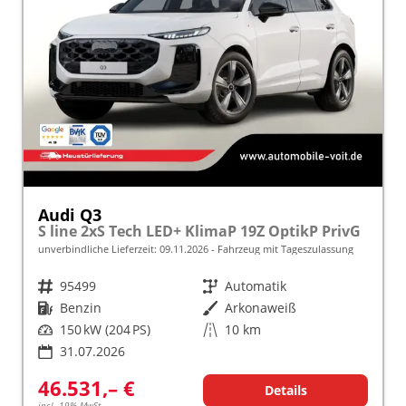
Audi Q3
S line 2xS Tech LED+ KlimaP 19Z OptikP PrivG
unverbindliche Lieferzeit:
09.11.2026
Fahrzeug mit Tageszulassung
Fahrzeugnr.
95499
Getriebe
Automatik
Kraftstoff
Benzin
Außenfarbe
Arkonaweiß
Leistung
150 kW (204 PS)
Kilometerstand
10 km
31.07.2026
46.531,– €
Details
incl. 19% MwSt.