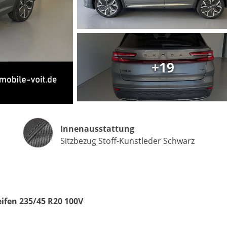
Matthias Voit
+19
Geschäftsführung / Inhaber
Festnetz
0961 381 762
E-Mail
m.voit@automobile-v
Innenausstattung
Innenausstattung
Sitzbezug Stoff-Kunstleder Schwarz
Termin buchen
eifen 235/45 R20 100V