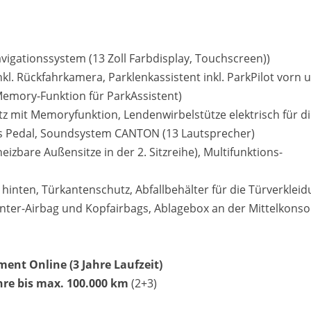
vigationssystem (13 Zoll Farbdisplay, Touchscreen))
kl. Rückfahrkamera, Parklenkassistent inkl. ParkPilot vorn 
Memory-Funktion für ParkAssistent)
itz mit Memoryfunktion, Lendenwirbelstütze elektrisch für d
les Pedal, Soundsystem CANTON (13 Lautsprecher)
eizbare Außensitze in der 2. Sitzreihe), Multifunktions-
hinten, Türkantenschutz, Abfallbehälter für die Türverkleid
enter-Airbag und Kopfairbags, Ablagebox an der Mittelkonso
ment Online (3 Jahre Laufzeit)
ahre bis max. 100.000 km
(2+3)