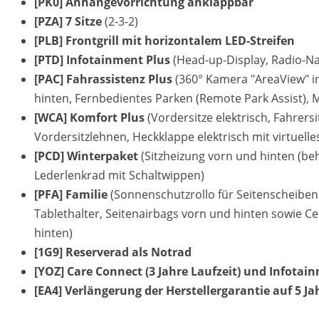
[PK0] Anhängevorrichtung anklappbar
[PZA] 7 Sitze
(2-3-2)
[PLB] Frontgrill mit horizontalem LED-Streifen
[PTD] Infotainment Plus
(Head-up-Display, Radio-Na
[PAC] Fahrassistenz Plus
(360° Kamera "AreaView" in
hinten, Fernbedientes Parken (Remote Park Assist), 
[WCA] Komfort Plus
(Vordersitze elektrisch, Fahrers
Vordersitzlehnen, Heckklappe elektrisch mit virtuel
[PCD] Winterpaket
(Sitzheizung vorn und hinten (beh
Lederlenkrad mit Schaltwippen)
[PFA] Familie
(Sonnenschutzrollo für Seitenscheiben 
Tablethalter, Seitenairbags vorn und hinten sowie C
hinten)
[1G9] Reserverad als Notrad
[YOZ] Care Connect (3 Jahre Laufzeit) und Infotain
[EA4] Verlängerung der Herstellergarantie auf 5 J