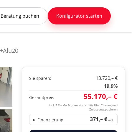
Beratung buchen
Konfigurator starten
+Alu20
13.720,– €
Sie sparen:
19,9%
55.170,– €
Gesamtpreis
incl. 19% MwSt., den Kosten für Überführung und
Zulassungspapieren
371,– €
Finanzierung
mtl.