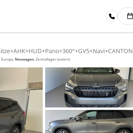
4 7Sitze+AHK+HUD+Pano+360°+GV5+Navi+CANTON
- Europa,
Neuwagen
, Zentrallager (extern)