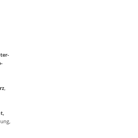
ter-
-
rz
,
t,
rung,