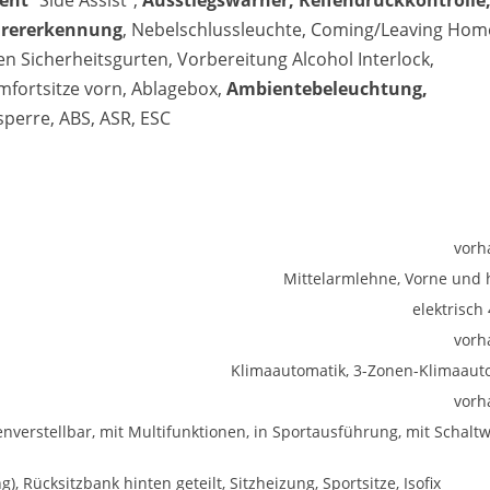
tent
"Side Assist",
Ausstiegswarner, Reifendruckkontrolle
hrererkennung
, Nebelschlussleuchte, Coming/Leaving Hom
n Sicherheitsgurten, Vorbereitung Alcohol Interlock,
mfortsitze vorn, Ablagebox,
Ambientebeleuchtung,
sperre, ABS, ASR, ESC
vorh
Mittelarmlehne, Vorne und 
elektrisch
vorh
Klimaautomatik, 3-Zonen-Klimaaut
vorh
enverstellbar, mit Multifunktionen, in Sportausführung, mit Schalt
ng), Rücksitzbank hinten geteilt, Sitzheizung, Sportsitze, Isofix