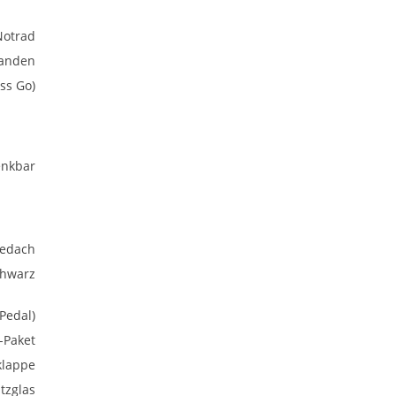
Notrad
anden
ss Go)
nkbar
bedach
chwarz
Pedal)
-Paket
klappe
tzglas