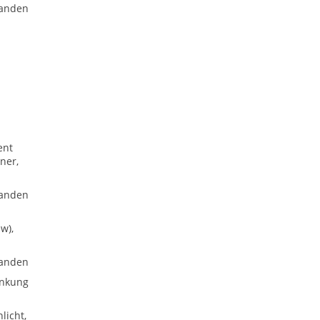
anden
ent
ner,
anden
w),
anden
enkung
licht,