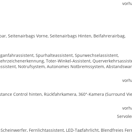
vorh
bar, Seitenairbags Vorne, Seitenairbags Hinten, Beifahrerairbag,
ganfahrassistent, Spurhalteassistent, Spurwechselassistent,
hrzeichenerkennung, Toter-Winkel-Assistent, Querverkehrsassist
hassistent, Notrufsystem, Autonomes Notbremssystem, Abstandswar
vorh
istance Control hinten, Rückfahrkamera, 360°-Kamera (Surround Vie
vorh
Servol
Scheinwerfer, Fernlichtassistent, LED-Tagfahrlicht, Blendfreies Fern