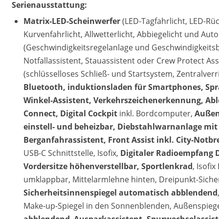
Serienausstattung:
Matrix-LED-Scheinwerfer
(LED-Tagfahrlicht, LED-Rück
Kurvenfahrlicht, Allwetterlicht, Abbiegelicht und Au
(Geschwindigkeitsregelanlage und Geschwindigkeits
Notfallassistent, Stauassistent oder Crew Protect Ass
(schlüsselloses Schließ- und Startsystem, Zentralve
Bluetooth, induktionsladen für Smartphones, Sp
Winkel-Assistent, Verkehrszeichenerkennung, Ab
Connect, Digital Cockpit
inkl. Bordcomputer,
Außens
einstell- und beheizbar, Diebstahlwarnanlage 
Berganfahrassistent, Front Assist inkl. City-Not
USB-C Schnittstelle, Isofix,
Digitaler Radioempfang 
Vordersitze höhenverstellbar, Sportlenkrad
, Isofi
umklappbar, Mittelarmlehne hinten, Dreipunkt-Siche
Sicherheitsinnenspiegel automatisch abblendend
Make-up-Spiegel in den Sonnenblenden, Außenspieg