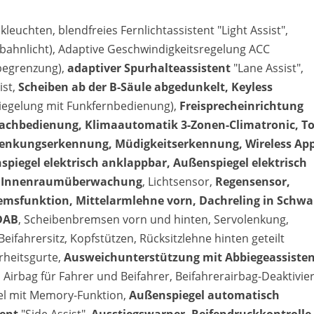
leuchten, blendfreies Fernlichtassistent "Light Assist",
tobahnlicht), Adaptive Geschwindigkeitsregelung ACC
begrenzung),
adaptiver Spurhalteassistent
"Lane Assist",
ist,
Scheiben ab der B-Säule abgedunkelt, Keyless
rriegelung mit Funkfernbedienung),
Freisprecheinrichtung
rachbedienung, Klimaautomatik 3-Zonen-Climatronic, To
lenkungserkennung, Müdigkeitserkennung, Wireless App
piegel elektrisch anklappbar, Außenspiegel elektrisch
mit Innenraumüberwachung
, Lichtsensor,
Regensensor,
bremsfunktion, Mittelarmlehne vorn, Dachreling in Schwa
DAB
, Scheibenbremsen vorn und hinten, Servolenkung,
x Beifahrersitz, Kopfstützen, Rücksitzlehne hinten geteilt
rheitsgurte,
Ausweichunterstützung mit Abbiegeassisten
, Airbag für Fahrer und Beifahrer, Beifahrerairbag-Deaktivie
el mit Memory-Funktion,
Außenspiegel automatisch