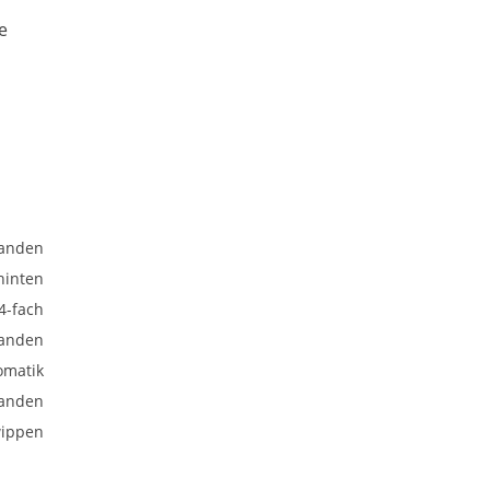
,
e
anden
hinten
 4-fach
anden
omatik
anden
wippen