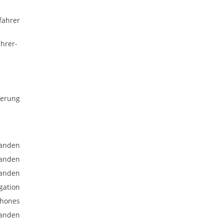
fahrer
ahrer-
uerung
anden
anden
anden
gation
phones
anden