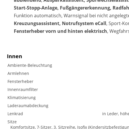
abblendend
,
Ausparkassistent, Spurwechselassis
Start-Stopp-Anlage, Fußgängererkennung, Radfa
Funktion automatisch, Warnsignal bei nicht angelegte
Kreuzungsassistent, Notrufsystem eCall
, Sport-Ko
Fensterheber vorn und hinten elektrisch
, Wegfahr
Innen
Ambiente-Beleuchtung
Armlehnen
Fensterheber
Innenraumfilter
Klimatisierung
Laderaumabdeckung
Lenkrad
in Leder, höh
Sitze
Komfortsitze, 7-Sitzer, 3. Sitzreihe, Isofix (Kindersitzbefestigu