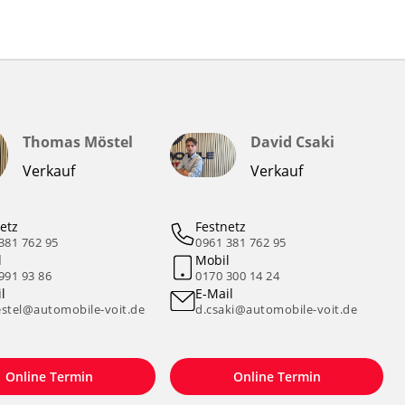
Thomas Möstel
David Csaki
Verkauf
Verkauf
etz
Festnetz
381 762 95
0961 381 762 95
l
Mobil
991 93 86
0170 300 14 24
l
E-Mail
stel@automobile-voit.de
d.csaki@automobile-voit.de
Online Termin
Online Termin