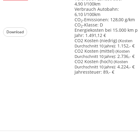
4,90 l/100km
Verbrauch Autobahn:
6,10 l/100km
CO
-Emissionen:
128,00 g/km
2
CO
-Klasse:
D
2
Energiekosten bei 15.000 km p
Download
Jahr:
1.491,12 €
CO2 Kosten (niedrig)
(Kosten
:
1.152,- €
Durchschnitt 10 Jahre)
CO2 Kosten (mittel)
(Kosten
:
2.736,- €
Durchschnitt 10 Jahre)
CO2 Kosten (hoch)
(Kosten
:
4.224,- €
Durchschnitt 10 Jahre)
Jahressteuer:
89,- €