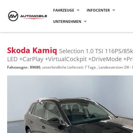
FAHRZEUGE
INFOCENTER
UNTERNEHMEN
Skoda Kamiq
Selection 1.0 TSI 116PS/8
LED +CarPlay +VirtualCockpit +DriveMode +Pr
Fahrzeugnr.
:
89680
, unverbindliche Lieferzeit:
7 Tage
, Landesversion: DK 