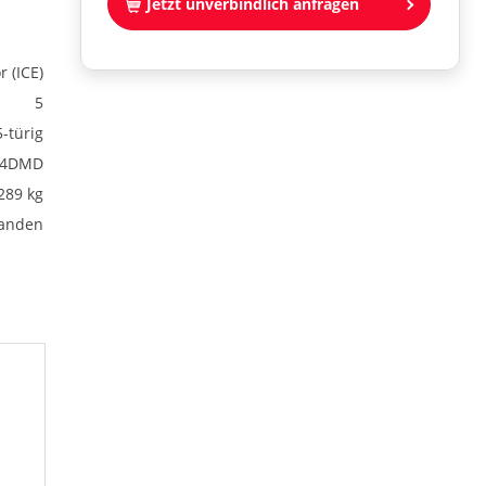
Jetzt unverbindlich anfragen
 (ICE)
5
5-türig
4DMD
289 kg
anden