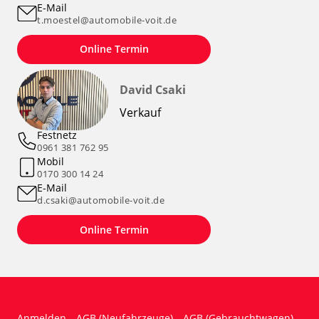
E-Mail
t.moestel@automobile-voit.de
Online Termin
David Csaki
Verkauf
Festnetz
0961 381 762 95
Mobil
0170 300 14 24
E-Mail
d.csaki@automobile-voit.de
Online Termin
Anmelden
AGB (Neufahrzeuge)
AGB (Gebrauchtwagen)