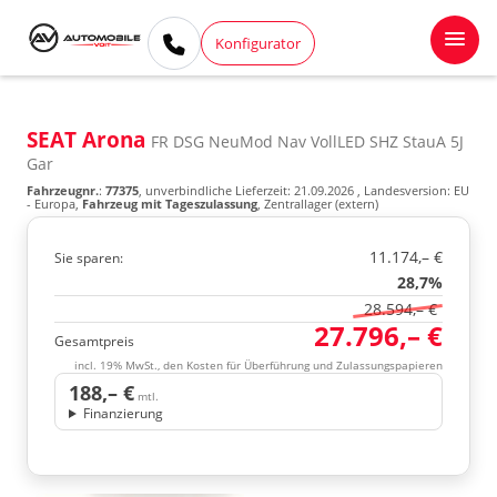
Konfigurator
SEAT Arona
FR DSG NeuMod Nav VollLED SHZ StauA 5J
Gar
Fahrzeugnr.
:
77375
, unverbindliche Lieferzeit:
21.09.2026
, Landesversion: EU
- Europa,
Fahrzeug mit Tageszulassung
, Zentrallager (extern)
11.174,– €
Sie sparen:
28,7%
28.594,– €
27.796,– €
Gesamtpreis
incl. 19% MwSt., den Kosten für Überführung und Zulassungspapieren
188,– €
mtl.
Finanzierung