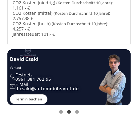
CO2 Kosten (niedrig)
:
(Kosten Durchschnitt 10 Jahre)
1.161,- €
CO2 Kosten (mittel)
:
(Kosten Durchschnitt 10 Jahre)
2.757,38 €
CO2 Kosten (hoch)
:
(Kosten Durchschnitt 10 Jahre)
4.257,- €
Jahressteuer:
101,- €
David Csaki
T
Verkauf
Ver
Festnetz
0961 381 762 95
E-Mail
d.csaki@automobile-voit.de
Termin buchen