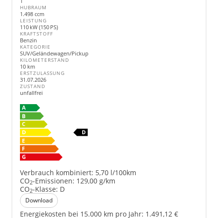
1
HUBRAUM
1.498 ccm
LEISTUNG
110 kW (150 PS)
KRAFTSTOFF
Benzin
KATEGORIE
SUV/Geländewagen/Pickup
KILOMETERSTAND
10 km
ERSTZULASSUNG
31.07.2026
ZUSTAND
unfallfrei
Verbrauch kombiniert:
5,70 l/100km
CO
-Emissionen:
129,00 g/km
2
CO
-Klasse:
D
2
Download
Energiekosten bei 15.000 km pro Jahr:
1.491,12 €