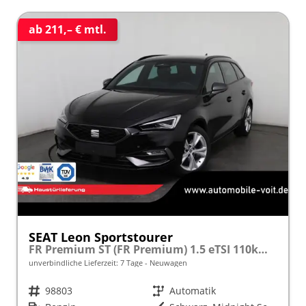
ab 211,– € mtl.
SEAT Leon Sportstourer
FR Premium ST (FR Premium) 1.5 eTSI 110kW (150 PS) 7-Gang DSG
unverbindliche Lieferzeit:
7 Tage
Neuwagen
Fahrzeugnr.
98803
Getriebe
Automatik