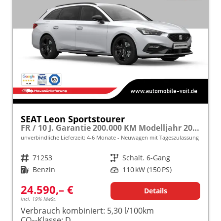
SEAT Leon Sportstourer
FR / 10 J. Garantie 200.000 KM Modelljahr 2027 1.5 TSI 150 PS frei konfigurierbar!
unverbindliche Lieferzeit: 4-6 Monate
Neuwagen mit Tageszulassung
Fahrzeugnr.
71253
Getriebe
Schalt. 6-Gang
Kraftstoff
Benzin
Leistung
110 kW (150 PS)
24.590,– €
Details
incl. 19% MwSt.
Verbrauch kombiniert:
5,30 l/100km
CO
-Klasse:
D