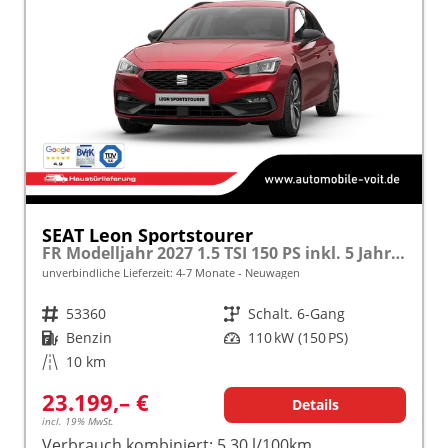
SEAT Leon Sportstourer
FR Modelljahr 2027 1.5 TSI 150 PS inkl. 5 Jahre Garantie
unverbindliche Lieferzeit: 4-7 Monate
Neuwagen
Fahrzeugnr.
53360
Getriebe
Schalt. 6-Gang
Kraftstoff
Benzin
Leistung
110 kW (150 PS)
Kilometerstand
10 km
23.199,– €
Details
incl. 19% MwSt.
Verbrauch kombiniert:
5,30 l/100km