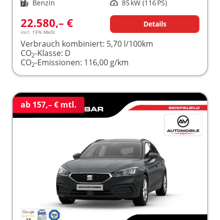
Kraftstoff
Benzin
Leistung
85 kW (116 PS)
22.580,– €
Details
incl. 19% MwSt.
Verbrauch kombiniert:
5,70 l/100km
CO
-Klasse:
D
2
CO
-Emissionen:
116,00 g/km
2
ab 157,– € mtl.