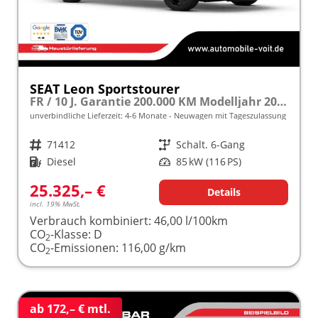
SEAT Leon Sportstourer
FR / 10 J. Garantie 200.000 KM Modelljahr 2027 2.0 TDI 115PS frei konfigurierbar!
unverbindliche Lieferzeit: 4-6 Monate
Neuwagen mit Tageszulassung
Fahrzeugnr.
71412
Getriebe
Schalt. 6-Gang
Kraftstoff
Diesel
Leistung
85 kW (116 PS)
25.325,– €
Details
incl. 19% MwSt.
Verbrauch kombiniert:
46,00 l/100km
CO
-Klasse:
D
2
CO
-Emissionen:
116,00 g/km
2
ab 172,– € mtl.