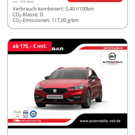
incl. 19% MwSt.
Verbrauch kombiniert:
5,40 l/100km
CO
-Klasse:
D
2
CO
-Emissionen:
117,00 g/km
2
ab 175,– € mtl.