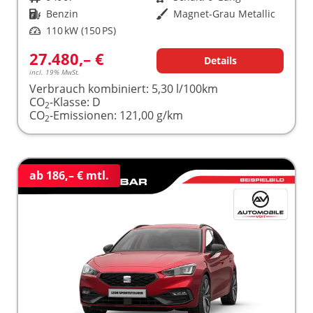
Kraftstoff
Benzin
Außenfarbe
Magnet-Grau Metallic
Leistung
110 kW (150 PS)
27.480,– €
Details
incl. 19% MwSt.
Verbrauch kombiniert:
5,30 l/100km
CO
-Klasse:
D
2
CO
-Emissionen:
121,00 g/km
2
ab 186,– € mtl.