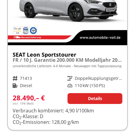
SEAT Leon Sportstourer
FR / 10 J. Garantie 200.000 KM Modelljahr 2027 2.0 TDI 150PS DSG frei konfigurierbar!
unverbindliche Lieferzeit: 4-6 Monate
Neuwagen mit Tageszulassung
Fahrzeugnr.
71413
Getriebe
Doppelkupplungsgetriebe (DSG)
Kraftstoff
Diesel
Leistung
110 kW (150 PS)
28.490,– €
Details
incl. 19% MwSt.
Verbrauch kombiniert:
4,90 l/100km
CO
-Klasse:
D
2
CO
-Emissionen:
128,00 g/km
2