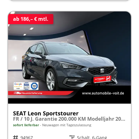
ab 186,– € mtl.
SEAT Leon Sportstourer
FR / 10 J. Garantie 200.000 KM Modelljahr 2027 1.5 TSI 150 PS 10J. SHZ
sofort lieferbar
Neuwagen mit Tageszulassung
Fahrzeugnr.
94967
Getriebe
Schalt. 6-Gang