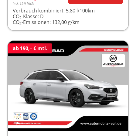
incl. 19% MwSt.
Verbrauch kombiniert:
5,80 l/100km
CO
-Klasse:
D
2
CO
-Emissionen:
132,00 g/km
2
ab 190,– € mtl.