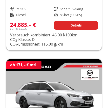
Fahrzeugnr.
71416
Getriebe
Schalt. 6-Gang
Kraftstoff
Diesel
Leistung
85 kW (116 PS)
24.885,– €
Details
incl. 19% MwSt.
Verbrauch kombiniert:
46,00 l/100km
CO
-Klasse:
D
2
CO
-Emissionen:
116,00 g/km
2
ab 171,– € mtl.