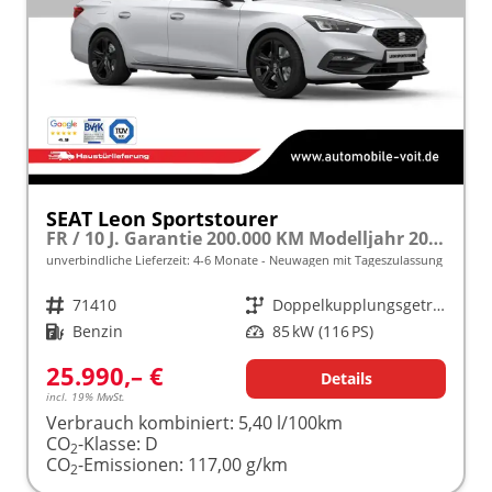
SEAT Leon Sportstourer
FR / 10 J. Garantie 200.000 KM Modelljahr 2027 1.5 TSI 115PS DSG frei konfigurierbar!
unverbindliche Lieferzeit: 4-6 Monate
Neuwagen mit Tageszulassung
Fahrzeugnr.
71410
Getriebe
Doppelkupplungsgetriebe (DSG)
Kraftstoff
Benzin
Leistung
85 kW (116 PS)
25.990,– €
Details
incl. 19% MwSt.
Verbrauch kombiniert:
5,40 l/100km
CO
-Klasse:
D
2
CO
-Emissionen:
117,00 g/km
2