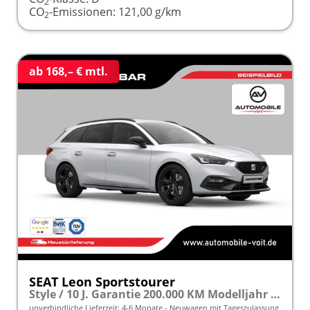
2
CO
-Emissionen:
121,00 g/km
2
ab 168,– € mtl.
SEAT Leon Sportstourer
Style / 10 J. Garantie 200.000 KM Modelljahr 2027 2.0 TDI 116 PS frei konfigurierbar!
unverbindliche Lieferzeit: 4-6 Monate
Neuwagen mit Tageszulassung