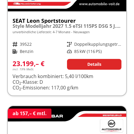
SEAT Leon Sportstourer
Style Modelljahr 2027 1.5 eTSI 115PS DSG 5 J. Garantie, 16" Alu, Climatronic, Parksensoren, Media System PLUS 10,4"/Bluetooth, Tempomat, Full Digital Cockpit, LED-Scheinwerfer, Reserverad, Verkehrszeichenerkennung
unverbindliche Lieferzeit: 4-7 Monate
Neuwagen
Fahrzeugnr.
39522
Getriebe
Doppelkupplungsgetriebe (DSG)
Kraftstoff
Benzin
Leistung
85 kW (116 PS)
23.199,– €
Details
incl. 19% MwSt.
Verbrauch kombiniert:
5,40 l/100km
CO
-Klasse:
D
2
CO
-Emissionen:
117,00 g/km
2
ab 157,– € mtl.