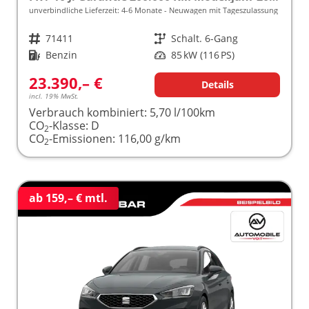
unverbindliche Lieferzeit: 4-6 Monate
Neuwagen mit Tageszulassung
Fahrzeugnr.
71411
Getriebe
Schalt. 6-Gang
Kraftstoff
Benzin
Leistung
85 kW (116 PS)
23.390,– €
Details
incl. 19% MwSt.
Verbrauch kombiniert:
5,70 l/100km
CO
-Klasse:
D
2
CO
-Emissionen:
116,00 g/km
2
ab 159,– € mtl.