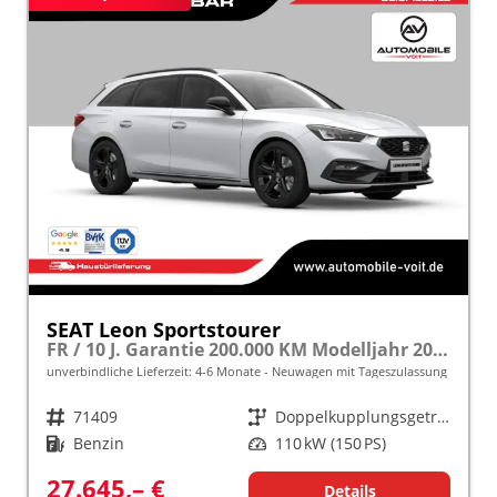
SEAT Leon Sportstourer
FR / 10 J. Garantie 200.000 KM Modelljahr 2027 1.5 TSI 150 PS DSG frei konfigurierbar!
unverbindliche Lieferzeit: 4-6 Monate
Neuwagen mit Tageszulassung
Fahrzeugnr.
71409
Getriebe
Doppelkupplungsgetriebe (DSG)
Kraftstoff
Benzin
Leistung
110 kW (150 PS)
27.645,– €
Details