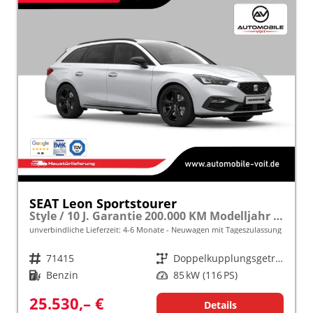
SEAT Leon Sportstourer
Style / 10 J. Garantie 200.000 KM Modelljahr 2027 1.5 TSI 116 PS DSG frei konfigurierbar!
unverbindliche Lieferzeit: 4-6 Monate
Neuwagen mit Tageszulassung
Fahrzeugnr.
71415
Getriebe
Doppelkupplungsgetriebe (DSG)
Kraftstoff
Benzin
Leistung
85 kW (116 PS)
25.530,– €
Details