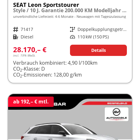
SEAT Leon Sportstourer
Style / 10 J. Garantie 200.000 KM Modelljahr 2027 2.0 TDI 150 PS DSG frei konfigurierbar!
unverbindliche Lieferzeit: 4-6 Monate
Neuwagen mit Tageszulassung
Fahrzeugnr.
71417
Getriebe
Doppelkupplungsgetriebe (DSG)
Kraftstoff
Diesel
Leistung
110 kW (150 PS)
28.170,– €
Details
incl. 19% MwSt.
Verbrauch kombiniert:
4,90 l/100km
CO
-Klasse:
D
2
CO
-Emissionen:
128,00 g/km
2
ab 192,– € mtl.