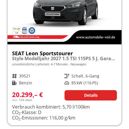
SEAT Leon Sportstourer
Style Modelljahr 2027 1.5 TSI 115PS 5 J. Garantie, 16" Alu, Climatronic, Parksensoren, Media System PLUS 10,4"/Bluetooth, Tempomat, Full Digital Cockpit, LED-Scheinwerfer, Reserverad, Verkehrszeichenerkennung
unverbindliche Lieferzeit: 4-7 Monate
Neuwagen
Fahrzeugnr.
39521
Getriebe
Schalt. 6-Gang
Kraftstoff
Benzin
Leistung
85 kW (116 PS)
20.299,– €
Details
incl. 19% MwSt.
Verbrauch kombiniert:
5,70 l/100km
CO
-Klasse:
D
2
CO
-Emissionen:
116,00 g/km
2