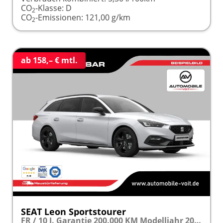
CO
-Klasse:
D
2
CO
-Emissionen:
121,00 g/km
2
ab 158,– € mtl.
SEAT Leon Sportstourer
FR / 10 J. Garantie 200.000 KM Modelljahr 2027 1.5 TSI 115PS frei konfigurierbar!