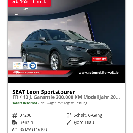
ab 165,– € mtl.
SEAT Leon Sportstourer
FR / 10 J. Garantie 200.000 KM Modelljahr 2027 1.5 TSI 115PS Garantie/KAMERA/AHK/17"/NAVI
sofort lieferbar
Neuwagen mit Tageszulassung
Fahrzeugnr.
97208
Getriebe
Schalt. 6-Gang
Kraftstoff
Benzin
Außenfarbe
Fjord-Blau
Leistung
85 kW (116 PS)