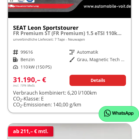
SEAT Leon Sportstourer
FR Premium ST (FR Premium) 1.5 eTSI 110kW (150 PS) 7-Gang DSG
unverbindliche Lieferzeit:
7 Tage
Neuwagen
Fahrzeugnr.
99616
Getriebe
Automatik
Kraftstoff
Benzin
Außenfarbe
Grau, Magnetic Tech Grau (S7S7)
Leistung
110 kW (150 PS)
31.190,– €
Details
incl. 19% MwSt.
Verbrauch kombiniert:
6,20 l/100km
CO
-Klasse:
E
2
CO
-Emissionen:
140,00 g/km
2
ab 211,– € mtl.