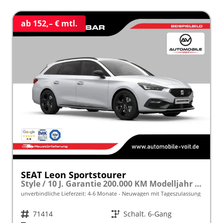
ab 152,– € mtl.
SEAT Leon Sportstourer
Style / 10 J. Garantie 200.000 KM Modelljahr 2027 1.5 TSI 116 PS frei konfigurierbar!
unverbindliche Lieferzeit: 4-6 Monate
Neuwagen mit Tageszulassung
Fahrzeugnr.
71414
Getriebe
Schalt. 6-Gang