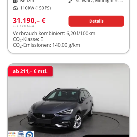
Kraftstoff
Benzin
Außenfarbe
Schwarz, Midnight Schwarz (0E0E)
Leistung
110 kW (150 PS)
31.190,– €
Details
incl. 19% MwSt.
Verbrauch kombiniert:
6,20 l/100km
CO
-Klasse:
E
2
CO
-Emissionen:
140,00 g/km
2
ab 211,– € mtl.