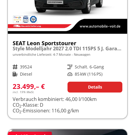
SEAT Leon Sportstourer
Style Modelljahr 2027 2.0 TDI 115PS 5 J. Garantie, 16" Alu, Climatronic, Parksensoren, Media System PLUS 10,4"/Bluetooth, Tempomat, Full Digital Cockpit, LED-Scheinwerfer, Reserverad, Verkehrszeichenerkennung
unverbindliche Lieferzeit: 4-7 Monate
Neuwagen
Fahrzeugnr.
39524
Getriebe
Schalt. 6-Gang
Kraftstoff
Diesel
Leistung
85 kW (116 PS)
23.499,– €
Details
incl. 19% MwSt.
Verbrauch kombiniert:
46,00 l/100km
CO
-Klasse:
D
2
CO
-Emissionen:
116,00 g/km
2