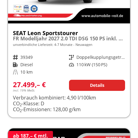
SEAT Leon Sportstourer
FR Modelljahr 2027 2.0 TDI DSG 150 PS inkl. 5 Jahre Garantie
unverbindliche Lieferzeit: 4-7 Monate
Neuwagen
Fahrzeugnr.
39349
Getriebe
Doppelkupplungsgetriebe (DSG)
Kraftstoff
Diesel
Leistung
110 kW (150 PS)
Kilometerstand
10 km
27.499,– €
Details
incl. 19% MwSt.
Verbrauch kombiniert:
4,90 l/100km
CO
-Klasse:
D
2
CO
-Emissionen:
128,00 g/km
2
ab 187,– € mtl.