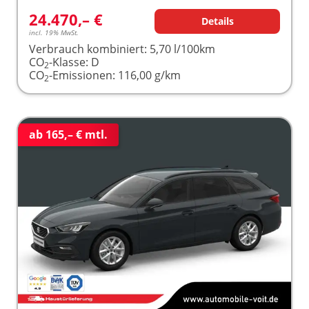
24.470,– €
Details
incl. 19% MwSt.
Verbrauch kombiniert:
5,70 l/100km
CO
-Klasse:
D
2
CO
-Emissionen:
116,00 g/km
2
ab 165,– € mtl.