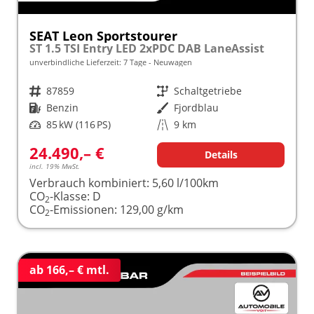
SEAT Leon Sportstourer
ST 1.5 TSI Entry LED 2xPDC DAB LaneAssist
unverbindliche Lieferzeit:
7 Tage
Neuwagen
Fahrzeugnr.
87859
Getriebe
Schaltgetriebe
Kraftstoff
Benzin
Außenfarbe
Fjordblau
Leistung
85 kW (116 PS)
Kilometerstand
9 km
24.490,– €
Details
incl. 19% MwSt.
Verbrauch kombiniert:
5,60 l/100km
CO
-Klasse:
D
2
CO
-Emissionen:
129,00 g/km
2
ab 166,– € mtl.