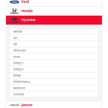
Ford
Honda
Hyundai
BAYON
i20
i30
i30 Kombi
Inster
IONIQ 5
IONIQ 9
KONA
KONA Elektro
SANTA FE
TUCSON
Jaecoo