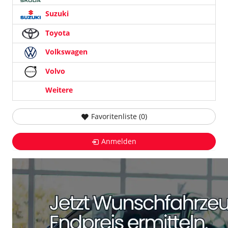
Suzuki
Toyota
Volkswagen
Volvo
Weitere
Favoritenliste (
0
)
Anmelden