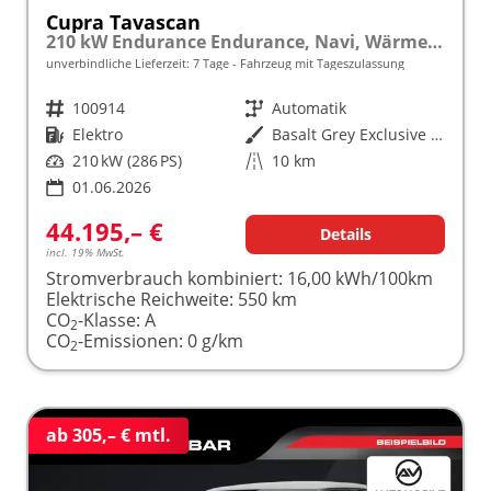
Cupra Tavascan
210 kW Endurance Endurance, Navi, Wärmepumpe, Kamera, el. Klappe, 19-Zoll, 3 J.-Garantie
unverbindliche Lieferzeit:
7 Tage
Fahrzeug mit Tageszulassung
Fahrzeugnr.
100914
Getriebe
Automatik
Kraftstoff
Elektro
Außenfarbe
Basalt Grey Exclusive Metallic
Leistung
210 kW (286 PS)
Kilometerstand
10 km
01.06.2026
44.195,– €
Details
incl. 19% MwSt.
Stromverbrauch kombiniert:
16,00 kWh/100km
Elektrische Reichweite:
550 km
CO
-Klasse:
A
2
CO
-Emissionen:
0 g/km
2
ab 305,– € mtl.