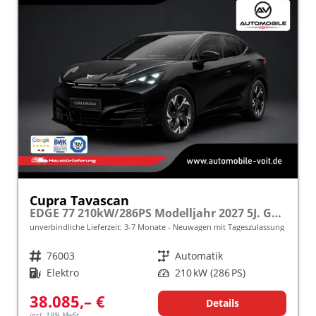
Cupra Tavascan
EDGE 77 210kW/286PS Modelljahr 2027 5J. Garantie Reichweite 553km frei konfigurierbar!
unverbindliche Lieferzeit: 3-7 Monate
Neuwagen mit Tageszulassung
Fahrzeugnr.
76003
Getriebe
Automatik
Kraftstoff
Elektro
Leistung
210 kW (286 PS)
38.085,– €
Details
incl. 19% MwSt.