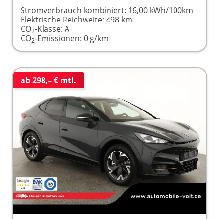
Stromverbrauch kombiniert:
16,00 kWh/100km
Elektrische Reichweite:
498 km
CO
-Klasse:
A
2
CO
-Emissionen:
0 g/km
2
ab 298,– € mtl.