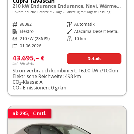
Cupra Tavascan
210 kW Endurance Endurance, Navi, Wärmepumpe, Kamera, el. Klappe, 19-Zoll, 3 J.-Garantie
unverbindliche Lieferzeit:
7 Tage
Fahrzeug mit Tageszulassung
Fahrzeugnr.
98382
Getriebe
Automatik
Kraftstoff
Elektro
Außenfarbe
Atacama Desert Metallic
Leistung
210 kW (286 PS)
Kilometerstand
10 km
01.06.2026
43.695,– €
Details
incl. 19% MwSt.
Stromverbrauch kombiniert:
16,00 kWh/100km
Elektrische Reichweite:
498 km
CO
-Klasse:
A
2
CO
-Emissionen:
0 g/km
2
ab 295,– € mtl.