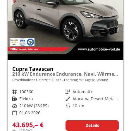
Cupra Tavascan
210 kW Endurance Endurance, Navi, Wärmepumpe, Kamera, el. Klappe, 19-Zoll, 3 J.-Garantie
unverbindliche Lieferzeit:
7 Tage
Fahrzeug mit Tageszulassung
Fahrzeugnr.
100360
Getriebe
Automatik
Kraftstoff
Elektro
Außenfarbe
Atacama Desert Metallic
Leistung
210 kW (286 PS)
Kilometerstand
10 km
01.06.2026
43.695,– €
Details
incl. 19% MwSt.