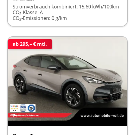
Stromverbrauch kombiniert:
15,60 kWh/100km
CO
-Klasse:
A
2
CO
-Emissionen:
0 g/km
2
ab 295,– € mtl.