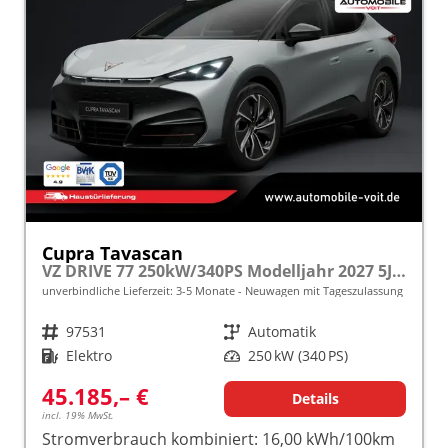
Cupra Tavascan
VZ DRIVE 77 250kW/340PS Modelljahr 2027 5J. GARANTIE/20"/NAVI/ACC/DCC/EL. HECKKL. frei konfigurierbar!
unverbindliche Lieferzeit: 3-5 Monate
Neuwagen mit Tageszulassung
Fahrzeugnr.
97531
Getriebe
Automatik
Kraftstoff
Elektro
Leistung
250 kW (340 PS)
45.185,– €
Details
incl. 19% MwSt.
Stromverbrauch kombiniert:
16,00 kWh/100km