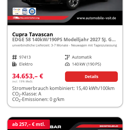
Cupra Tavascan
EDGE 58 140kW/190PS Modelljahr 2027 5J. Garantie Reichweite 441km frei konfigurierbar!
unverbindliche Lieferzeit: 3-7 Monate
Neuwagen mit Tageszulassung
Fahrzeugnr.
97413
Getriebe
Automatik
Kraftstoff
Elektro
Leistung
140 kW (190 PS)
34.653,– €
Details
incl. 19% MwSt.
Stromverbrauch kombiniert:
15,40 kWh/100km
CO
-Klasse:
A
2
CO
-Emissionen:
0 g/km
2
ab 257,– € mtl.