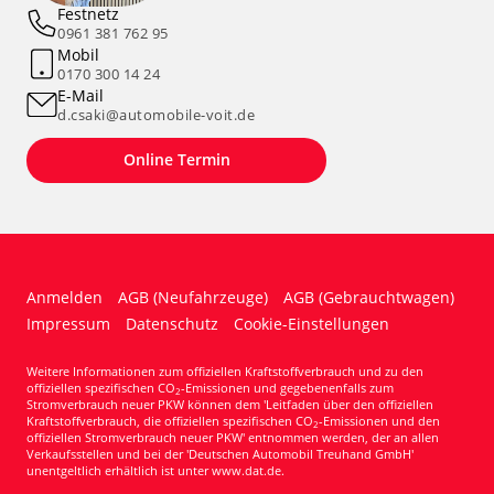
Festnetz
0961 381 762 95
Mobil
0170 300 14 24
E-Mail
d.csaki@automobile-voit.de
Online Termin
Anmelden
AGB (Neufahrzeuge)
AGB (Gebrauchtwagen)
Impressum
Datenschutz
Cookie-Einstellungen
Weitere Informationen zum offiziellen Kraftstoffverbrauch und zu den
offiziellen spezifischen CO
-Emissionen und gegebenenfalls zum
2
Stromverbrauch neuer PKW können dem 'Leitfaden über den offiziellen
Kraftstoffverbrauch, die offiziellen spezifischen CO
-Emissionen und den
2
offiziellen Stromverbrauch neuer PKW' entnommen werden, der an allen
Verkaufsstellen und bei der 'Deutschen Automobil Treuhand GmbH'
unentgeltlich erhältlich ist unter www.dat.de.