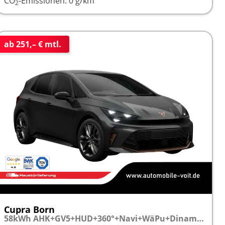
CO
-Emissionen:
0 g/km
2
ab 251,– € mtl.
Cupra Born
58kWh AHK+GV5+HUD+360°+Navi+WäPu+Dinamica+Kessy+Travel+ParkAssist