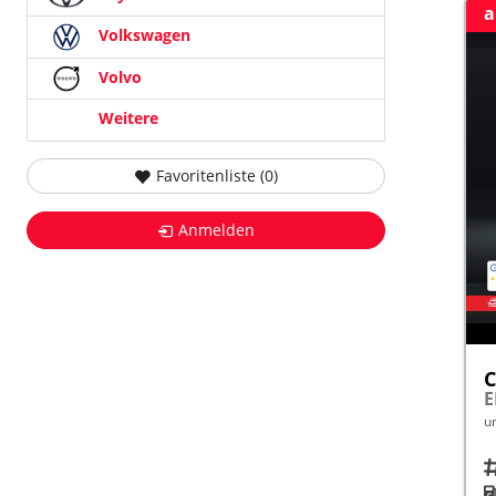
a
Volkswagen
Volvo
Weitere
Favoritenliste (
0
)
Anmelden
C
u
Fah
K