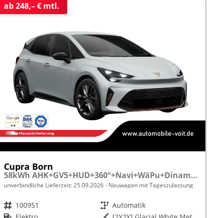
ab 248,– € mtl.
Cupra Born
58kWh AHK+GV5+HUD+360°+Navi+WäPu+Dinamica+Kessy+Travel+ParkAssist
unverbindliche Lieferzeit:
25.09.2026
Neuwagen mit Tageszulassung
Fahrzeugnr.
100951
Getriebe
Automatik
Kraftstoff
Elektro
Außenfarbe
[2Y2Y] Glacial White Metallic