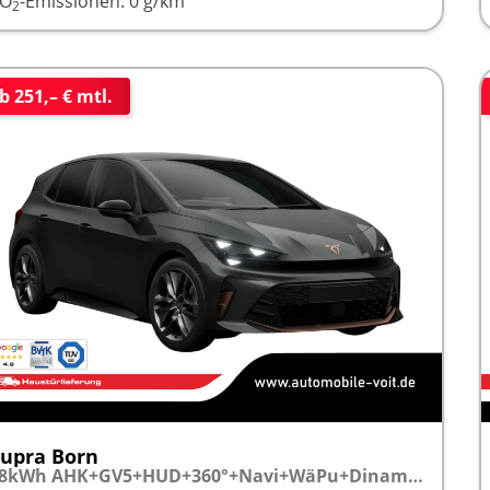
CO
-Emissionen:
0 g/km
2
b 251,– € mtl.
upra Born
58kWh AHK+GV5+HUD+360°+Navi+WäPu+Dinamica+Kessy+Travel+ParkAssist