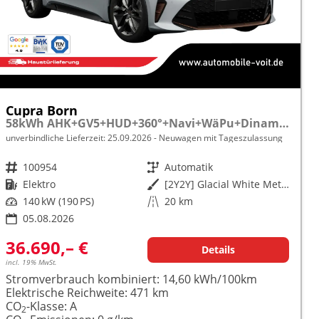
Cupra Born
58kWh AHK+GV5+HUD+360°+Navi+WäPu+Dinamica+Kessy+Travel+ParkAssist
unverbindliche Lieferzeit:
25.09.2026
Neuwagen mit Tageszulassung
Fahrzeugnr.
100954
Getriebe
Automatik
Kraftstoff
Elektro
Außenfarbe
[2Y2Y] Glacial White Metallic
Leistung
140 kW (190 PS)
Kilometerstand
20 km
05.08.2026
36.690,– €
Details
incl. 19% MwSt.
Stromverbrauch kombiniert:
14,60 kWh/100km
Elektrische Reichweite:
471 km
CO
-Klasse:
A
2