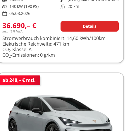
Leistung
140 kW (190 PS)
Kilometerstand
20 km
05.08.2026
36.690,– €
Details
incl. 19% MwSt.
Stromverbrauch kombiniert:
14,60 kWh/100km
Elektrische Reichweite:
471 km
CO
-Klasse:
A
2
CO
-Emissionen:
0 g/km
2
ab 248,– € mtl.