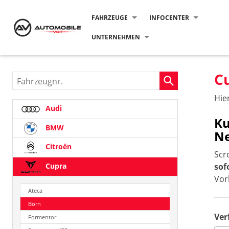
FAHRZEUGE
INFOCENTER
UNTERNEHMEN
C
Fahrzeugnr.
Hie
Audi
Ku
BMW
N
Citroën
Scr
Cupra
sof
Vor
Ateca
Born
Ver
Formentor