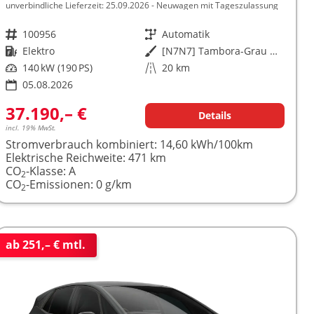
unverbindliche Lieferzeit:
25.09.2026
Neuwagen mit Tageszulassung
Fahrzeugnr.
100956
Getriebe
Automatik
Kraftstoff
Elektro
Außenfarbe
[N7N7] Tambora-Grau Metallic
Leistung
140 kW (190 PS)
Kilometerstand
20 km
05.08.2026
37.190,– €
Details
incl. 19% MwSt.
Stromverbrauch kombiniert:
14,60 kWh/100km
Elektrische Reichweite:
471 km
CO
-Klasse:
A
2
CO
-Emissionen:
0 g/km
2
ab 251,– € mtl.