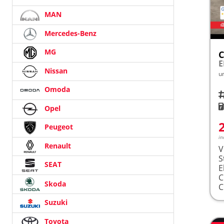
MAN
Mercedes-Benz
MG
C
Nissan
u
Omoda
Fah
K
Opel
Peugeot
in
Renault
V
S
SEAT
E
Skoda
Suzuki
Toyota