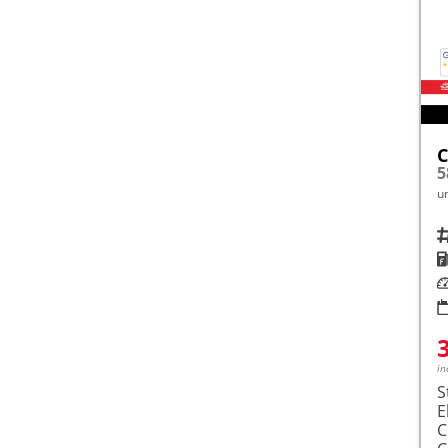
C
u
Fah
K
Le
in
S
E