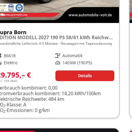
upra Born
EDITION MODELL 2027 190 PS 58/61 kWh Reichw.484km 5J. Cupra-Garantie frei konfigurierbar!
nverbindliche Lieferzeit: 4-5 Monate
Neuwagen mit Tageszulassung
rzeugnr.
86618
Getriebe
Automatik
raftstoff
Elektro
Leistung
140 kW (190 PS)
29.795,– €
Details
cl. 19% MwSt.
erbrauch kombiniert:
0,00
tromverbrauch kombiniert:
14,20 kWh/100km
lektrische Reichweite:
484 km
CO
-Klasse:
A
2
CO
-Emissionen:
0 g/km
2