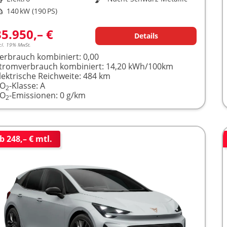
istung
140 kW (190 PS)
35.950,– €
Details
cl. 19% MwSt.
erbrauch kombiniert:
0,00
tromverbrauch kombiniert:
14,20 kWh/100km
lektrische Reichweite:
484 km
CO
-Klasse:
A
2
CO
-Emissionen:
0 g/km
2
b 248,– € mtl.