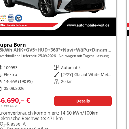
upra Born
58kWh AHK+GV5+HUD+360°+Navi+WäPu+Dinamica+Kessy+Travel+ParkAssist
nverbindliche Lieferzeit:
25.09.2026
Neuwagen mit Tageszulassung
rzeugnr.
100953
Getriebe
Automatik
raftstoff
Elektro
Außenfarbe
[2Y2Y] Glacial White Metallic
istung
140 kW (190 PS)
Kilometerstand
20 km
05.08.2026
36.690,– €
Details
cl. 19% MwSt.
tromverbrauch kombiniert:
14,60 kWh/100km
lektrische Reichweite:
471 km
CO
-Klasse:
A
2