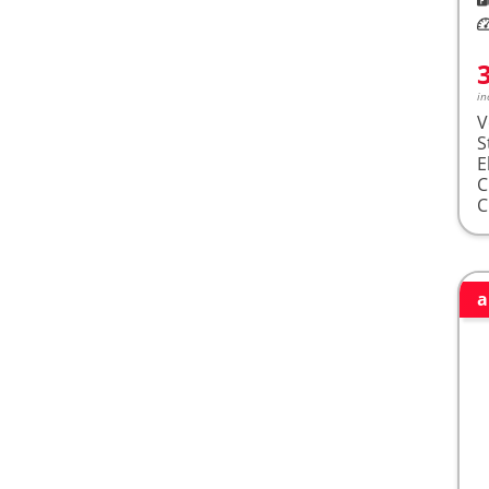
Le
in
V
S
E
a