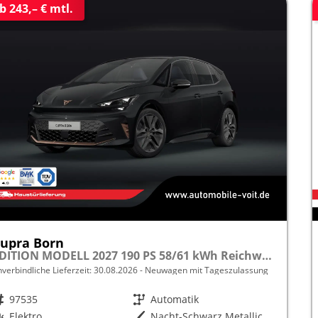
b 243,– € mtl.
upra Born
EDITION MODELL 2027 190 PS 58/61 kWh Reichw.484km 5J. Cupra-Garantie
nverbindliche Lieferzeit:
30.08.2026
Neuwagen mit Tageszulassung
rzeugnr.
97535
Getriebe
Automatik
raftstoff
Elektro
Außenfarbe
Nacht-Schwarz Metallic