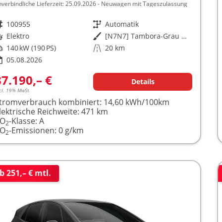
nverbindliche Lieferzeit:
25.09.2026
Neuwagen mit Tageszulassung
rzeugnr.
100955
Getriebe
Automatik
raftstoff
Elektro
Außenfarbe
[N7N7] Tambora-Grau Metallic
istung
140 kW (190 PS)
Kilometerstand
20 km
05.08.2026
37.190,– €
Details
cl. 19% MwSt.
tromverbrauch kombiniert:
14,60 kWh/100km
lektrische Reichweite:
471 km
CO
-Klasse:
A
2
CO
-Emissionen:
0 g/km
2
b 251,– € mtl.