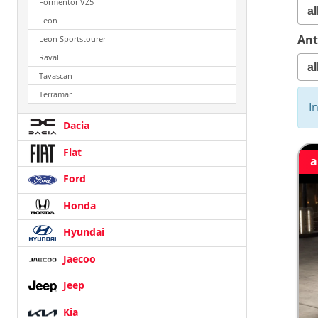
Formentor VZ5
Leon
Ant
Leon Sportstourer
Raval
Tavascan
Terramar
I
Dacia
Fiat
a
Ford
Honda
Hyundai
Jaecoo
Jeep
Kia