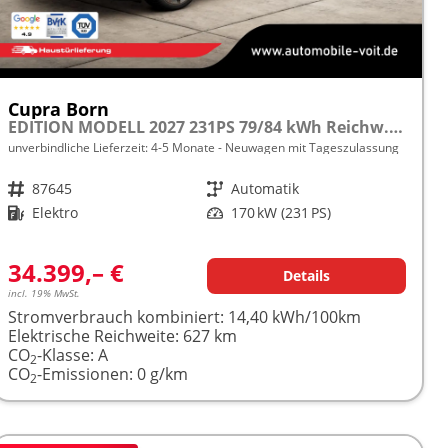
Cupra Born
EDITION MODELL 2027 231PS 79/84 kWh Reichw. 627km 5J. Cupra-Garantie frei konfigurierbar!
unverbindliche Lieferzeit: 4-5 Monate
Neuwagen mit Tageszulassung
Fahrzeugnr.
87645
Getriebe
Automatik
Kraftstoff
Elektro
Leistung
170 kW (231 PS)
34.399,– €
Details
incl. 19% MwSt.
Stromverbrauch kombiniert:
14,40 kWh/100km
Elektrische Reichweite:
627 km
CO
-Klasse:
A
2
CO
-Emissionen:
0 g/km
2