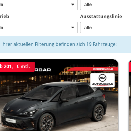
rieb
Ausstattungslinie
n Ihrer aktuellen Filterung befinden sich
19
Fahrzeuge:
b 201,– € mtl.