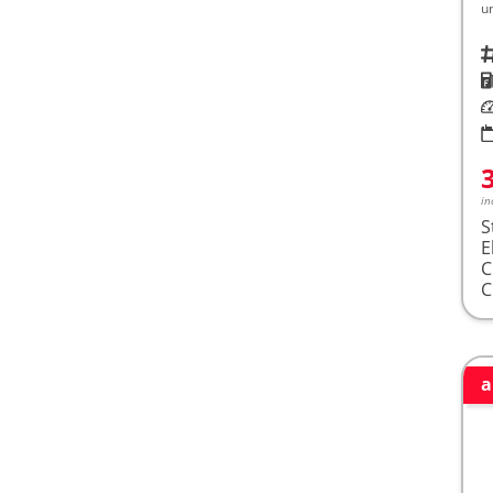
u
Fah
K
Le
in
S
E
a